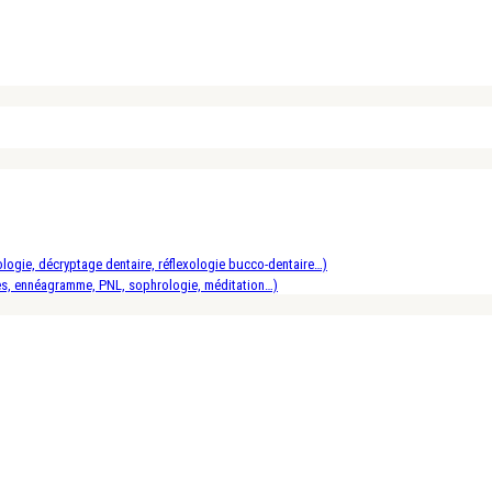
logie, décryptage dentaire, réflexologie bucco-dentaire…)
es, ennéagramme, PNL, sophrologie, méditation…)