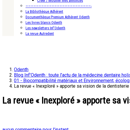
Créer / Modifier mes annonces
—————————————————————————-
La Bibliothèque Adhérent
Documenthèque Premium Adhérent Odenth
Les livres blancs Odenth
Les newsletters Inf’Odenth
La revue Autredent
Odenth
Blog Inf’Odenth : toute l’actu de la médecine dentaire holi
01 - Biocompatibilité matériaux et Environnement, écolog
La revue « Inexploré » apporte sa vision de la dentisterie
La revue « Inexploré » apporte sa vi
aucun commentaire pour l'instant