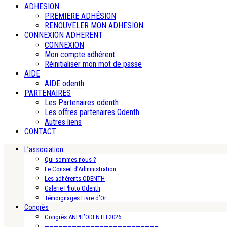
ADHESION
PREMIERE ADHÉSION
RENOUVELER MON ADHESION
CONNEXION ADHERENT
CONNEXION
Mon compte adhérent
Réinitialiser mon mot de passe
AIDE
AIDE odenth
PARTENAIRES
Les Partenaires odenth
Les offres partenaires Odenth
Autres liens
CONTACT
L’association
Qui sommes nous ?
Le Conseil d’Administration
Les adhérents ODENTH
Galerie Photo Odenth
Témoignages Livre d’Or
Congrès
Congrès ANPH’ODENTH 2026
—————————————————————————-