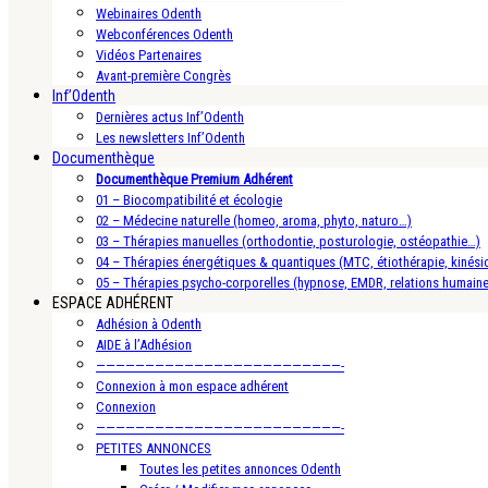
Webinaires Odenth
Webconférences Odenth
Vidéos Partenaires
Avant-première Congrès
Inf’Odenth
Dernières actus Inf’Odenth
Les newsletters Inf’Odenth
Documenthèque
Documenthèque Premium Adhérent
01 – Biocompatibilité et écologie
02 – Médecine naturelle (homeo, aroma, phyto, naturo…)
03 – Thérapies manuelles (orthodontie, posturologie, ostéopathie…)
04 – Thérapies énergétiques & quantiques (MTC, étiothérapie, kinésio
05 – Thérapies psycho-corporelles (hypnose, EMDR, relations humain
ESPACE ADHÉRENT
Adhésion à Odenth
AIDE à l’Adhésion
—————————————————————————-
Connexion à mon espace adhérent
Connexion
—————————————————————————-
PETITES ANNONCES
Toutes les petites annonces Odenth