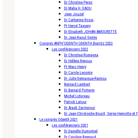
Dr Christine Perez
Dr Maha H. DAOU
Jean Jouzel
Dr Catherine Rossi,
Pr Hervé Tassery
Dr Elisabeth JOHAN-AMOURETTE
Dr Jean-Raoul Sintès
Congres ANPH’ODENTH ODENTH Biarritz 2022
Les conférenciers 2022
Dr Christine Romagna
Dr Hélène Renoux
Pr Marc Henry
Dr Carole Leconte
Dr Julie Demassue-Rannou
Bernard Lambert
Dr Bernard Poitevin
Michel Lidoreau
Patrick Latour
Dr Arash Zarrinpour
Dr Jean-Christophe Bourit, Serge Henrotte et 
Le congrès Odenth 2021
Les conférenciers 2021
Dr Danielle Dumonteil
Dr Caroline Reynaud