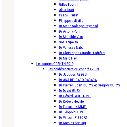
Gilles Fournil
Alain Huot
Pascal Paillet
Philippe Laffaille
Dr Marie-Solange Raymond
Dr Antony Pulli
Dr Mathilde Vian
Sonia Spelen
Dr Vanessa Nabal
Dr Christophe Girardin Andréani
Dr Marc Hay
Le congrès ODENTH 2019
Les conférenciers du congrès 2019
Dr Jacques ABEGG
Dr ANA DELGADO RABADA
Dr Pierre-Hubert DUPAS et Grégory DUPAS
Dr David GUEX
Dr Gérard GUILLAUME
Dr Robert Heckler
Dr Fernand KIMMEL
Dr. Léopold KUN
Dr Vincent PISSOAT
Dr Nicolas Stelling