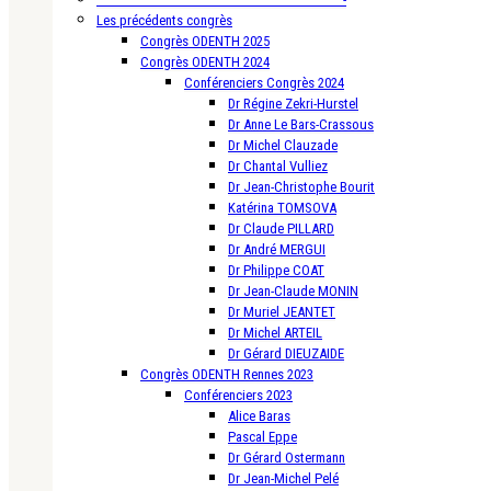
Les précédents congrès
Congrès ODENTH 2025
Congrès ODENTH 2024
Conférenciers Congrès 2024
Dr Régine Zekri-Hurstel
Dr Anne Le Bars-Crassous
Dr Michel Clauzade
Dr Chantal Vulliez
Dr Jean-Christophe Bourit
Katérina TOMSOVA
Dr Claude PILLARD
Dr André MERGUI
Dr Philippe COAT
Dr Jean-Claude MONIN
Dr Muriel JEANTET
Dr Michel ARTEIL
Dr Gérard DIEUZAIDE
Congrès ODENTH Rennes 2023
Conférenciers 2023
Alice Baras
Pascal Eppe
Dr Gérard Ostermann
Dr Jean-Michel Pelé