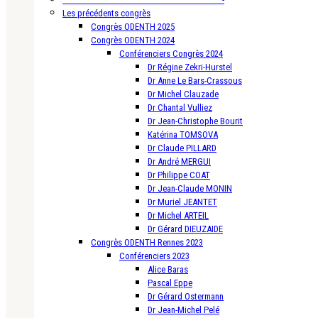
Les précédents congrès
Congrès ODENTH 2025
Congrès ODENTH 2024
Conférenciers Congrès 2024
Dr Régine Zekri-Hurstel
Dr Anne Le Bars-Crassous
Dr Michel Clauzade
Dr Chantal Vulliez
Dr Jean-Christophe Bourit
Katérina TOMSOVA
Dr Claude PILLARD
Dr André MERGUI
Dr Philippe COAT
Dr Jean-Claude MONIN
Dr Muriel JEANTET
Dr Michel ARTEIL
Dr Gérard DIEUZAIDE
Congrès ODENTH Rennes 2023
Conférenciers 2023
Alice Baras
Pascal Eppe
Dr Gérard Ostermann
Dr Jean-Michel Pelé