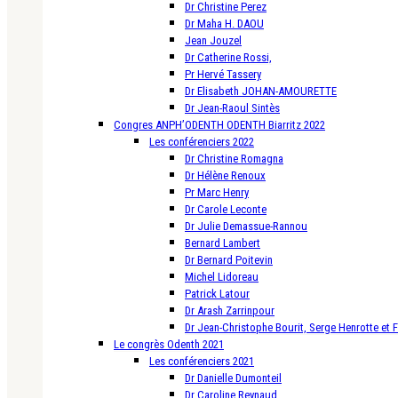
Dr Christine Perez
Dr Maha H. DAOU
Jean Jouzel
Dr Catherine Rossi,
Pr Hervé Tassery
Dr Elisabeth JOHAN-AMOURETTE
Dr Jean-Raoul Sintès
Congres ANPH’ODENTH ODENTH Biarritz 2022
Les conférenciers 2022
Dr Christine Romagna
Dr Hélène Renoux
Pr Marc Henry
Dr Carole Leconte
Dr Julie Demassue-Rannou
Bernard Lambert
Dr Bernard Poitevin
Michel Lidoreau
Patrick Latour
Dr Arash Zarrinpour
Dr Jean-Christophe Bourit, Serge Henrotte et 
Le congrès Odenth 2021
Les conférenciers 2021
Dr Danielle Dumonteil
Dr Caroline Reynaud