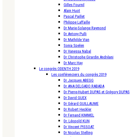
Gilles Fournil
Alain Huot
Pascal Paillet
Philippe Laffaille
Dr Marie-Solange Raymond
Dr Antony Pulli
Dr Mathilde Vian
Sonia Spelen
Dr Vanessa Nabal
Dr Christophe Girardin Andréani
Dr Marc Hay
Le congrès ODENTH 2019
Les conférenciers du congrès 2019
Dr Jacques ABEGG
Dr ANA DELGADO RABADA
Dr Pierre-Hubert DUPAS et Grégory DUPAS
Dr David GUEX
Dr Gérard GUILLAUME
Dr Robert Heckler
Dr Fernand KIMMEL
Dr. Léopold KUN
Dr Vincent PISSOAT
Dr Nicolas Stelling