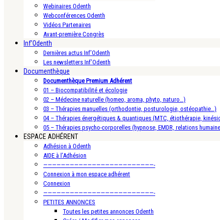
Webinaires Odenth
Webconférences Odenth
Vidéos Partenaires
Avant-première Congrès
Inf’Odenth
Dernières actus Inf’Odenth
Les newsletters Inf’Odenth
Documenthèque
Documenthèque Premium Adhérent
01 – Biocompatibilité et écologie
02 – Médecine naturelle (homeo, aroma, phyto, naturo…)
03 – Thérapies manuelles (orthodontie, posturologie, ostéopathie…)
04 – Thérapies énergétiques & quantiques (MTC, étiothérapie, kinésio
05 – Thérapies psycho-corporelles (hypnose, EMDR, relations humain
ESPACE ADHÉRENT
Adhésion à Odenth
AIDE à l’Adhésion
—————————————————————————-
Connexion à mon espace adhérent
Connexion
—————————————————————————-
PETITES ANNONCES
Toutes les petites annonces Odenth