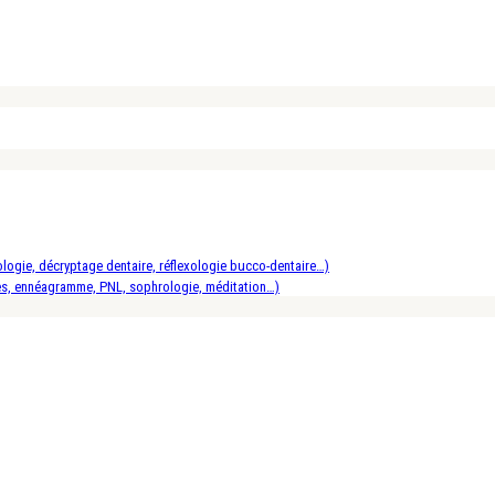
logie, décryptage dentaire, réflexologie bucco-dentaire…)
es, ennéagramme, PNL, sophrologie, méditation…)