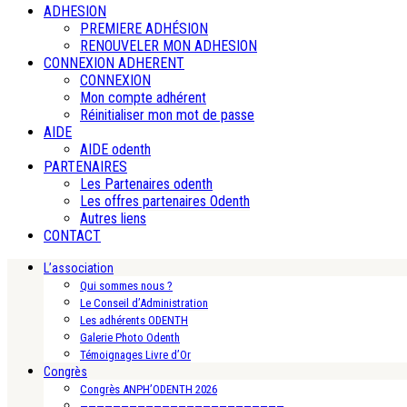
ADHESION
PREMIERE ADHÉSION
RENOUVELER MON ADHESION
CONNEXION ADHERENT
CONNEXION
Mon compte adhérent
Réinitialiser mon mot de passe
AIDE
AIDE odenth
PARTENAIRES
Les Partenaires odenth
Les offres partenaires Odenth
Autres liens
CONTACT
L’association
Qui sommes nous ?
Le Conseil d’Administration
Les adhérents ODENTH
Galerie Photo Odenth
Témoignages Livre d’Or
Congrès
Congrès ANPH’ODENTH 2026
—————————————————————————-