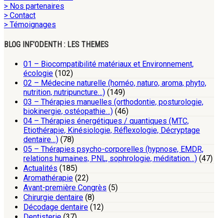
> Nos partenaires
> Contact
> Témoignages
BLOG INF’ODENTH : LES THEMES
01 – Biocompatibilité matériaux et Environnement,
écologie
(102)
02 – Médecine naturelle (homéo, naturo, aroma, phyto,
nutrition, nutripuncture…)
(149)
03 – Thérapies manuelles (orthodontie, posturologie,
biokinergie, ostéopathie…)
(46)
04 – Thérapies énergétiques / quantiques (MTC,
Etiothérapie, Kinésiologie, Réflexologie, Décryptage
dentaire…)
(78)
05 – Thérapies psycho-corporelles (hypnose, EMDR,
relations humaines, PNL, sophrologie, méditation…)
(47)
Actualités
(185)
Aromathérapie
(22)
Avant-première Congrès
(5)
Chirurgie dentaire
(8)
Décodage dentaire
(12)
Dentisterie
(37)