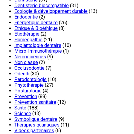
Dentisterie biocompatible
(31)
Ecologie & développement durable
(13)
Endodontie
(2)
Energétique dentaire
(26)
Ethique & Bioéthique
(8)
Etiothérapie
(2)
Homéopathie
(21)
Implantologie dentaire
(10)
Micro-Immunothérapie
(1)
Neurosciences
(9)
Non classé
(2)
Occlusodontie
(7)
Odenth
(30)
Parodontologie
(10)
Phytothérapie
(27)
Posturologie
(4)
Prévention
(88)
Prévention sanitaire
(12)
Santé
(188)
Science
(13)
Symbolique dentaire
(9)
Thérapies quantiques
(11)
Vidéos partenaires
(6)