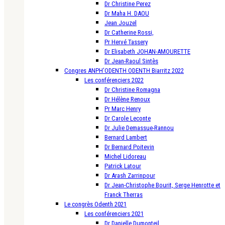
Dr Christine Perez
Dr Maha H. DAOU
Jean Jouzel
Dr Catherine Rossi,
Pr Hervé Tassery
Dr Elisabeth JOHAN-AMOURETTE
Dr Jean-Raoul Sintès
Congres ANPH’ODENTH ODENTH Biarritz 2022
Les conférenciers 2022
Dr Christine Romagna
Dr Hélène Renoux
Pr Marc Henry
Dr Carole Leconte
Dr Julie Demassue-Rannou
Bernard Lambert
Dr Bernard Poitevin
Michel Lidoreau
Patrick Latour
Dr Arash Zarrinpour
Dr Jean-Christophe Bourit, Serge Henrotte et
Franck Therras
Le congrès Odenth 2021
Les conférenciers 2021
Dr Danielle Dumonteil