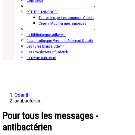
Connexion
—————————————————————————-
PETITES ANNONCES
Toutes les petites annonces Odenth
Créer / Modifier mes annonces
—————————————————————————-
La Bibliothèque Adhérent
Documenthèque Premium Adhérent Odenth
Les livres blancs Odenth
Les newsletters Inf’Odenth
La revue Autredent
Odenth
antibactérien
Pour tous les messages -
antibactérien