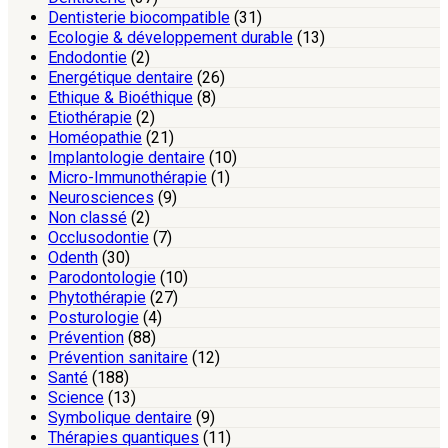
Dentisterie biocompatible
(31)
Ecologie & développement durable
(13)
Endodontie
(2)
Energétique dentaire
(26)
Ethique & Bioéthique
(8)
Etiothérapie
(2)
Homéopathie
(21)
Implantologie dentaire
(10)
Micro-Immunothérapie
(1)
Neurosciences
(9)
Non classé
(2)
Occlusodontie
(7)
Odenth
(30)
Parodontologie
(10)
Phytothérapie
(27)
Posturologie
(4)
Prévention
(88)
Prévention sanitaire
(12)
Santé
(188)
Science
(13)
Symbolique dentaire
(9)
Thérapies quantiques
(11)