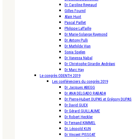
Dr Caroline Reynaud
Gilles Fournil
Alain Huot
Pascal Paillet
Philippe Laffaille
Dr Marie-Solange Raymond
Dr Antony Pulli
Dr Mathilde Vian
Sonia Spelen
Dr Vanessa Nabal
Dr Christophe Girardin Andréani
Dr Marc Hay
Le congrès ODENTH 2019
Les conférenciers du congrès 2019
Dr Jacques ABEGG
Dr ANA DELGADO RABADA
Dr Pierre-Hubert DUPAS et Grégory DUPAS
Dr David GUEX
Dr Gérard GUILLAUME
Dr Robert Heckler
Dr Fernand KIMMEL
Dr. Léopold KUN
Dr Vincent PISSOAT