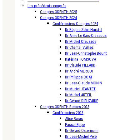
Les précédents congrès
Congrès ODENTH 2025
Congrès ODENTH 2024
Conférenciers Congrès 2024
Dr Régine Zekri-Hurstel
Dr Anne Le Bars-Crassous
Dr Michel Clauzade
Dr Chantal Vulliez
Dr Jean-Christophe Bourit
Katérina TOMSOVA
Dr Claude PILLARD
Dr André MERGUI
Dr Philippe COAT
Dr Jean-Claude MONIN
Dr Muriel JEANTET
Dr Michel ARTEIL
Dr Gérard DIEUZAIDE
Congrès ODENTH Rennes 2023
Conférenciers 2023
Alice Baras
Pascal Eppe
Dr Gérard Ostermann
Dr Jean-Michel Pelé