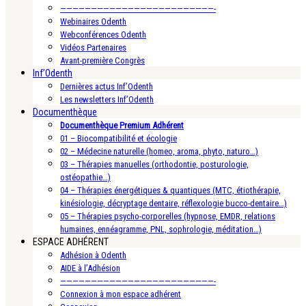
—————————————————————————-
Webinaires Odenth
Webconférences Odenth
Vidéos Partenaires
Avant-première Congrès
Inf’Odenth
Dernières actus Inf’Odenth
Les newsletters Inf’Odenth
Documenthèque
Documenthèque Premium Adhérent
01 – Biocompatibilité et écologie
02 – Médecine naturelle (homeo, aroma, phyto, naturo…)
03 – Thérapies manuelles (orthodontie, posturologie,
ostéopathie…)
04 – Thérapies énergétiques & quantiques (MTC, étiothérapie,
kinésiologie, décryptage dentaire, réflexologie bucco-dentaire…)
05 – Thérapies psycho-corporelles (hypnose, EMDR, relations
humaines, ennéagramme, PNL, sophrologie, méditation…)
ESPACE ADHÉRENT
Adhésion à Odenth
AIDE à l’Adhésion
—————————————————————————-
Connexion à mon espace adhérent