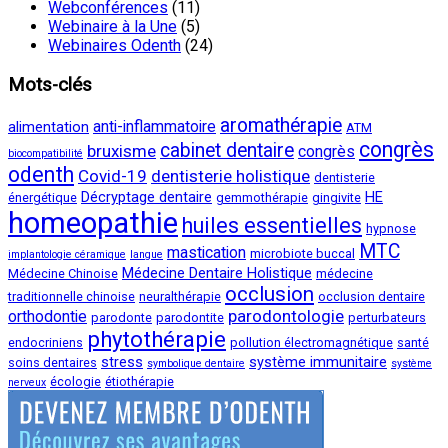
Webconférences
(11)
Webinaire à la Une
(5)
Webinaires Odenth
(24)
Mots-clés
aromathérapie
anti-inflammatoire
alimentation
ATM
congrès
cabinet dentaire
bruxisme
congrès
biocompatibilité
odenth
Covid-19
dentisterie holistique
dentisterie
Décryptage dentaire
HE
énergétique
gemmothérapie
gingivite
homeopathie
huiles essentielles
hypnose
MTC
mastication
microbiote buccal
implantologie céramique
langue
Médecine Dentaire Holistique
Médecine Chinoise
médecine
occlusion
traditionnelle chinoise
neuralthérapie
occlusion dentaire
parodontologie
orthodontie
parodonte
parodontite
perturbateurs
phytothérapie
endocriniens
pollution électromagnétique
santé
stress
système immunitaire
soins dentaires
symbolique dentaire
système
écologie
étiothérapie
nerveux