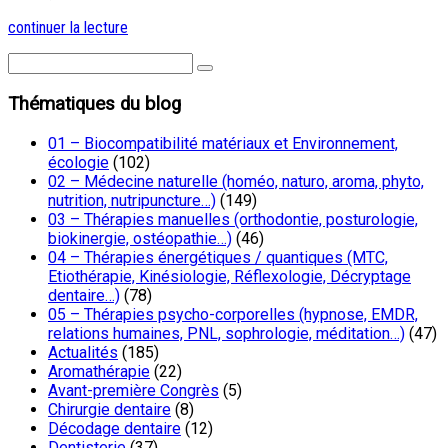
continuer la lecture
Thématiques du blog
01 – Biocompatibilité matériaux et Environnement,
écologie
(102)
02 – Médecine naturelle (homéo, naturo, aroma, phyto,
nutrition, nutripuncture…)
(149)
03 – Thérapies manuelles (orthodontie, posturologie,
biokinergie, ostéopathie…)
(46)
04 – Thérapies énergétiques / quantiques (MTC,
Etiothérapie, Kinésiologie, Réflexologie, Décryptage
dentaire…)
(78)
05 – Thérapies psycho-corporelles (hypnose, EMDR,
relations humaines, PNL, sophrologie, méditation…)
(47)
Actualités
(185)
Aromathérapie
(22)
Avant-première Congrès
(5)
Chirurgie dentaire
(8)
Décodage dentaire
(12)
Dentisterie
(37)