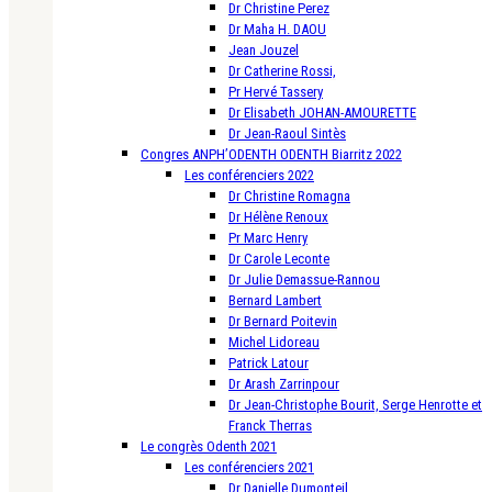
Dr Christine Perez
Dr Maha H. DAOU
Jean Jouzel
Dr Catherine Rossi,
Pr Hervé Tassery
Dr Elisabeth JOHAN-AMOURETTE
Dr Jean-Raoul Sintès
Congres ANPH’ODENTH ODENTH Biarritz 2022
Les conférenciers 2022
Dr Christine Romagna
Dr Hélène Renoux
Pr Marc Henry
Dr Carole Leconte
Dr Julie Demassue-Rannou
Bernard Lambert
Dr Bernard Poitevin
Michel Lidoreau
Patrick Latour
Dr Arash Zarrinpour
Dr Jean-Christophe Bourit, Serge Henrotte et
Franck Therras
Le congrès Odenth 2021
Les conférenciers 2021
Dr Danielle Dumonteil