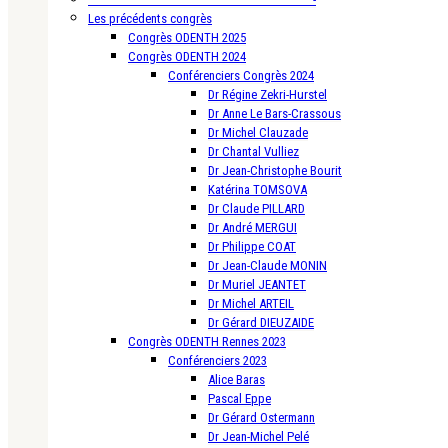
Les précédents congrès
Congrès ODENTH 2025
Congrès ODENTH 2024
Conférenciers Congrès 2024
Dr Régine Zekri-Hurstel
Dr Anne Le Bars-Crassous
Dr Michel Clauzade
Dr Chantal Vulliez
Dr Jean-Christophe Bourit
Katérina TOMSOVA
Dr Claude PILLARD
Dr André MERGUI
Dr Philippe COAT
Dr Jean-Claude MONIN
Dr Muriel JEANTET
Dr Michel ARTEIL
Dr Gérard DIEUZAIDE
Congrès ODENTH Rennes 2023
Conférenciers 2023
Alice Baras
Pascal Eppe
Dr Gérard Ostermann
Dr Jean-Michel Pelé