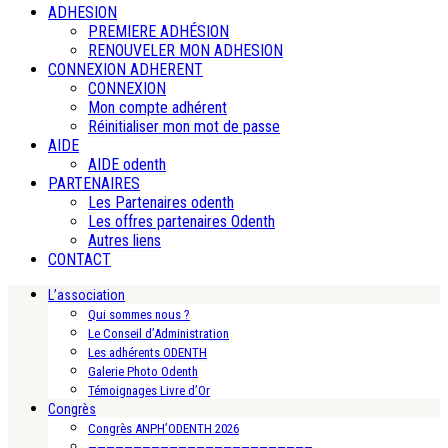
ADHESION
PREMIERE ADHÉSION
RENOUVELER MON ADHESION
CONNEXION ADHERENT
CONNEXION
Mon compte adhérent
Réinitialiser mon mot de passe
AIDE
AIDE odenth
PARTENAIRES
Les Partenaires odenth
Les offres partenaires Odenth
Autres liens
CONTACT
L’association
Qui sommes nous ?
Le Conseil d’Administration
Les adhérents ODENTH
Galerie Photo Odenth
Témoignages Livre d’Or
Congrès
Congrès ANPH’ODENTH 2026
—————————————————————————-