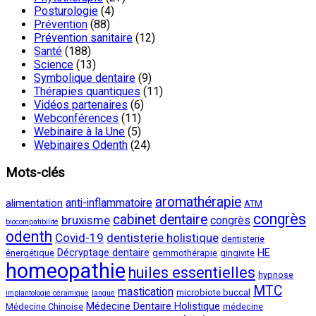
Posturologie
(4)
Prévention
(88)
Prévention sanitaire
(12)
Santé
(188)
Science
(13)
Symbolique dentaire
(9)
Thérapies quantiques
(11)
Vidéos partenaires
(6)
Webconférences
(11)
Webinaire à la Une
(5)
Webinaires Odenth
(24)
Mots-clés
aromathérapie
anti-inflammatoire
alimentation
ATM
congrès
cabinet dentaire
bruxisme
congrès
biocompatibilité
odenth
Covid-19
dentisterie holistique
dentisterie
Décryptage dentaire
HE
énergétique
gemmothérapie
gingivite
homeopathie
huiles essentielles
hypnose
MTC
mastication
microbiote buccal
implantologie céramique
langue
Médecine Dentaire Holistique
Médecine Chinoise
médecine