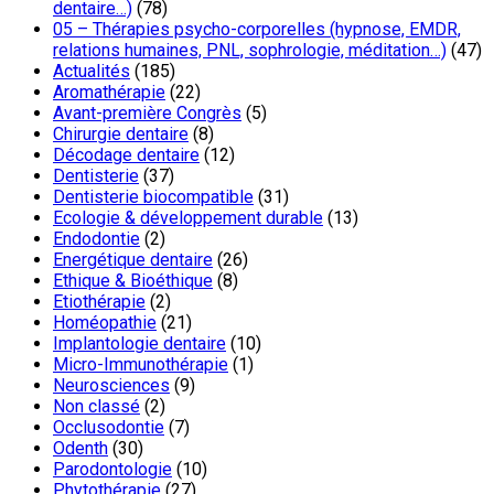
dentaire…)
(78)
05 – Thérapies psycho-corporelles (hypnose, EMDR,
relations humaines, PNL, sophrologie, méditation…)
(47)
Actualités
(185)
Aromathérapie
(22)
Avant-première Congrès
(5)
Chirurgie dentaire
(8)
Décodage dentaire
(12)
Dentisterie
(37)
Dentisterie biocompatible
(31)
Ecologie & développement durable
(13)
Endodontie
(2)
Energétique dentaire
(26)
Ethique & Bioéthique
(8)
Etiothérapie
(2)
Homéopathie
(21)
Implantologie dentaire
(10)
Micro-Immunothérapie
(1)
Neurosciences
(9)
Non classé
(2)
Occlusodontie
(7)
Odenth
(30)
Parodontologie
(10)
Phytothérapie
(27)