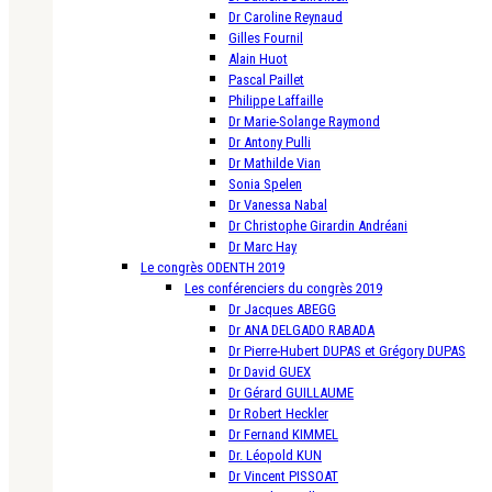
Dr Caroline Reynaud
Gilles Fournil
Alain Huot
Pascal Paillet
Philippe Laffaille
Dr Marie-Solange Raymond
Dr Antony Pulli
Dr Mathilde Vian
Sonia Spelen
Dr Vanessa Nabal
Dr Christophe Girardin Andréani
Dr Marc Hay
Le congrès ODENTH 2019
Les conférenciers du congrès 2019
Dr Jacques ABEGG
Dr ANA DELGADO RABADA
Dr Pierre-Hubert DUPAS et Grégory DUPAS
Dr David GUEX
Dr Gérard GUILLAUME
Dr Robert Heckler
Dr Fernand KIMMEL
Dr. Léopold KUN
Dr Vincent PISSOAT