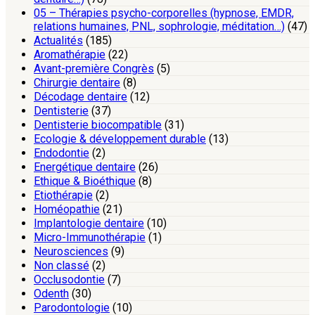
05 – Thérapies psycho-corporelles (hypnose, EMDR,
relations humaines, PNL, sophrologie, méditation…)
(47)
Actualités
(185)
Aromathérapie
(22)
Avant-première Congrès
(5)
Chirurgie dentaire
(8)
Décodage dentaire
(12)
Dentisterie
(37)
Dentisterie biocompatible
(31)
Ecologie & développement durable
(13)
Endodontie
(2)
Energétique dentaire
(26)
Ethique & Bioéthique
(8)
Etiothérapie
(2)
Homéopathie
(21)
Implantologie dentaire
(10)
Micro-Immunothérapie
(1)
Neurosciences
(9)
Non classé
(2)
Occlusodontie
(7)
Odenth
(30)
Parodontologie
(10)