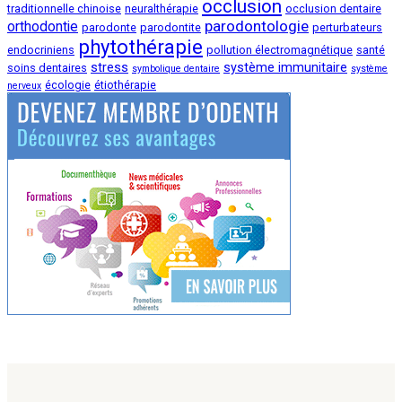
occlusion
traditionnelle chinoise
neuralthérapie
occlusion dentaire
parodontologie
orthodontie
parodonte
parodontite
perturbateurs
phytothérapie
endocriniens
pollution électromagnétique
santé
stress
système immunitaire
soins dentaires
symbolique dentaire
système
écologie
étiothérapie
nerveux