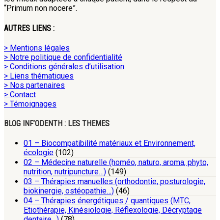
“Primum non nocere”.
AUTRES LIENS :
> Mentions légales
> Notre politique de confidentialité
> Conditions générales d’utilisation
> Liens thématiques
> Nos partenaires
> Contact
> Témoignages
BLOG INF’ODENTH : LES THEMES
01 – Biocompatibilité matériaux et Environnement,
écologie
(102)
02 – Médecine naturelle (homéo, naturo, aroma, phyto,
nutrition, nutripuncture…)
(149)
03 – Thérapies manuelles (orthodontie, posturologie,
biokinergie, ostéopathie…)
(46)
04 – Thérapies énergétiques / quantiques (MTC,
Etiothérapie, Kinésiologie, Réflexologie, Décryptage
dentaire…)
(78)