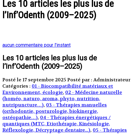
Les 10 articles les plus lus de
l’Inf’Odenth (2009–2025)
aucun commentaire pour l'instant
Les 10 articles les plus lus de
l’Inf’Odenth (2009–2025)
Posté le 17 septembre 2025
Posté par : Administrateur
Catégories :
01 - Biocompatibilité matériaux et
Environnement, écologie
,
02 - Médecine naturelle
(homéo, naturo, aroma, phyto, nutrition,
nutripuncture…)
,
03 - Thérapies manuelles
(orthodontie, posturologie, biokinergie,
ostéopathie…)
,
04 - Thérapies énergétiques /
quantiques (MTC, Etiothérapie, Kinésiologie,
Réflexologie, Décryptage dentaire...)
,
05 - Thérapies