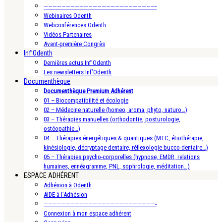
—————————————————————————-
Webinaires Odenth
Webconférences Odenth
Vidéos Partenaires
Avant-première Congrès
Inf’Odenth
Dernières actus Inf’Odenth
Les newsletters Inf’Odenth
Documenthèque
Documenthèque Premium Adhérent
01 – Biocompatibilité et écologie
02 – Médecine naturelle (homeo, aroma, phyto, naturo…)
03 – Thérapies manuelles (orthodontie, posturologie,
ostéopathie…)
04 – Thérapies énergétiques & quantiques (MTC, étiothérapie,
kinésiologie, décryptage dentaire, réflexologie bucco-dentaire…)
05 – Thérapies psycho-corporelles (hypnose, EMDR, relations
humaines, ennéagramme, PNL, sophrologie, méditation…)
ESPACE ADHÉRENT
Adhésion à Odenth
AIDE à l’Adhésion
—————————————————————————-
Connexion à mon espace adhérent