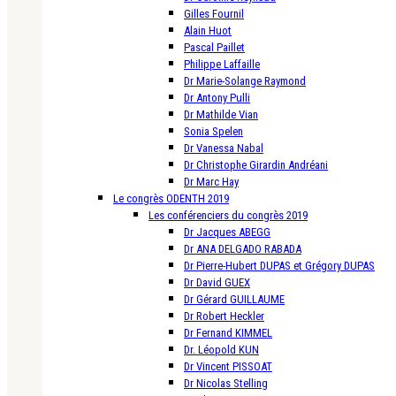
Gilles Fournil
Alain Huot
Pascal Paillet
Philippe Laffaille
Dr Marie-Solange Raymond
Dr Antony Pulli
Dr Mathilde Vian
Sonia Spelen
Dr Vanessa Nabal
Dr Christophe Girardin Andréani
Dr Marc Hay
Le congrès ODENTH 2019
Les conférenciers du congrès 2019
Dr Jacques ABEGG
Dr ANA DELGADO RABADA
Dr Pierre-Hubert DUPAS et Grégory DUPAS
Dr David GUEX
Dr Gérard GUILLAUME
Dr Robert Heckler
Dr Fernand KIMMEL
Dr. Léopold KUN
Dr Vincent PISSOAT
Dr Nicolas Stelling