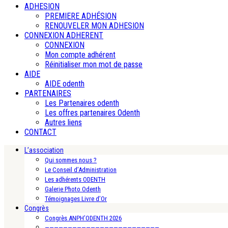
ADHESION
PREMIERE ADHÉSION
RENOUVELER MON ADHESION
CONNEXION ADHERENT
CONNEXION
Mon compte adhérent
Réinitialiser mon mot de passe
AIDE
AIDE odenth
PARTENAIRES
Les Partenaires odenth
Les offres partenaires Odenth
Autres liens
CONTACT
L’association
Qui sommes nous ?
Le Conseil d’Administration
Les adhérents ODENTH
Galerie Photo Odenth
Témoignages Livre d’Or
Congrès
Congrès ANPH’ODENTH 2026
—————————————————————————-