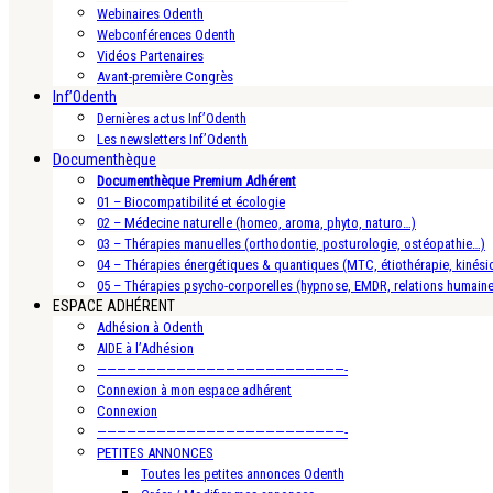
Webinaires Odenth
Webconférences Odenth
Vidéos Partenaires
Avant-première Congrès
Inf’Odenth
Dernières actus Inf’Odenth
Les newsletters Inf’Odenth
Documenthèque
Documenthèque Premium Adhérent
01 – Biocompatibilité et écologie
02 – Médecine naturelle (homeo, aroma, phyto, naturo…)
03 – Thérapies manuelles (orthodontie, posturologie, ostéopathie…)
04 – Thérapies énergétiques & quantiques (MTC, étiothérapie, kinésio
05 – Thérapies psycho-corporelles (hypnose, EMDR, relations humain
ESPACE ADHÉRENT
Adhésion à Odenth
AIDE à l’Adhésion
—————————————————————————-
Connexion à mon espace adhérent
Connexion
—————————————————————————-
PETITES ANNONCES
Toutes les petites annonces Odenth