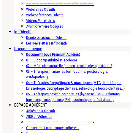
—————————————————————————-
Webinaires Odenth
Webconférences Odenth
Vidéos Partenaires
Avant-première Congrès
Inf’Odenth
Dernières actus Inf’Odenth
Les newsletters Inf’Odenth
Documenthèque
Documenthèque Premium Adhérent
01 – Biocompatibilité et écologie
02 – Médecine naturelle (homeo, aroma, phyto, naturo…)
03 – Thérapies manuelles (orthodontie, posturologie,
ostéopathie…)
04 – Thérapies énergétiques & quantiques (MTC, étiothérapie,
kinésiologie, décryptage dentaire, réflexologie bucco-dentaire…)
05 – Thérapies psycho-corporelles (hypnose, EMDR, relations
humaines, ennéagramme, PNL, sophrologie, méditation…)
ESPACE ADHÉRENT
Adhésion à Odenth
AIDE à l’Adhésion
—————————————————————————-
Connexion à mon espace adhérent