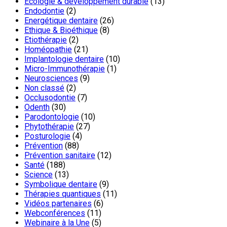
Ecologie & développement durable
(13)
Endodontie
(2)
Energétique dentaire
(26)
Ethique & Bioéthique
(8)
Etiothérapie
(2)
Homéopathie
(21)
Implantologie dentaire
(10)
Micro-Immunothérapie
(1)
Neurosciences
(9)
Non classé
(2)
Occlusodontie
(7)
Odenth
(30)
Parodontologie
(10)
Phytothérapie
(27)
Posturologie
(4)
Prévention
(88)
Prévention sanitaire
(12)
Santé
(188)
Science
(13)
Symbolique dentaire
(9)
Thérapies quantiques
(11)
Vidéos partenaires
(6)
Webconférences
(11)
Webinaire à la Une
(5)