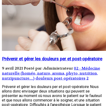
Prévenir et gérer les douleurs per et post-opératoire
9 avril 2021
Posté par :Administrateur
02 - Médecine
naturelle (homéo, naturo, aroma, phyto, nutrition,
nutripuncture…)
douleurs post-opératoires
2
Prévenir et gérer les douleurs per et post-opératoire Nous
allons donc envisager deux situations qui peuvent se
présenter au moment où nous avons le patient sur le fauteuil
et que nous allons commencer à le soigner, et une situation
post-opératoire. Difficultés à l’anesthésie Lorsque le patient