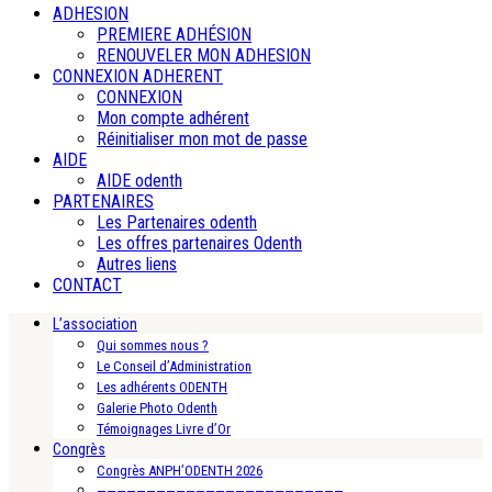
ADHESION
PREMIERE ADHÉSION
RENOUVELER MON ADHESION
CONNEXION ADHERENT
CONNEXION
Mon compte adhérent
Réinitialiser mon mot de passe
AIDE
AIDE odenth
PARTENAIRES
Les Partenaires odenth
Les offres partenaires Odenth
Autres liens
CONTACT
L’association
Qui sommes nous ?
Le Conseil d’Administration
Les adhérents ODENTH
Galerie Photo Odenth
Témoignages Livre d’Or
Congrès
Congrès ANPH’ODENTH 2026
—————————————————————————-