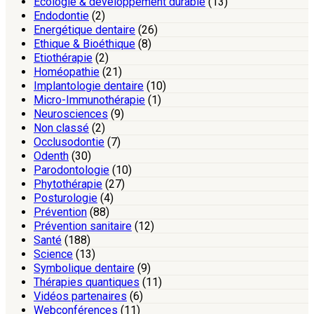
Ecologie & développement durable
(13)
Endodontie
(2)
Energétique dentaire
(26)
Ethique & Bioéthique
(8)
Etiothérapie
(2)
Homéopathie
(21)
Implantologie dentaire
(10)
Micro-Immunothérapie
(1)
Neurosciences
(9)
Non classé
(2)
Occlusodontie
(7)
Odenth
(30)
Parodontologie
(10)
Phytothérapie
(27)
Posturologie
(4)
Prévention
(88)
Prévention sanitaire
(12)
Santé
(188)
Science
(13)
Symbolique dentaire
(9)
Thérapies quantiques
(11)
Vidéos partenaires
(6)
Webconférences
(11)