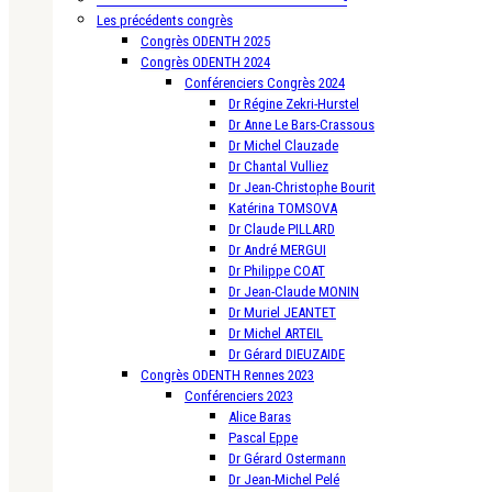
Les précédents congrès
Congrès ODENTH 2025
Congrès ODENTH 2024
Conférenciers Congrès 2024
Dr Régine Zekri-Hurstel
Dr Anne Le Bars-Crassous
Dr Michel Clauzade
Dr Chantal Vulliez
Dr Jean-Christophe Bourit
Katérina TOMSOVA
Dr Claude PILLARD
Dr André MERGUI
Dr Philippe COAT
Dr Jean-Claude MONIN
Dr Muriel JEANTET
Dr Michel ARTEIL
Dr Gérard DIEUZAIDE
Congrès ODENTH Rennes 2023
Conférenciers 2023
Alice Baras
Pascal Eppe
Dr Gérard Ostermann
Dr Jean-Michel Pelé