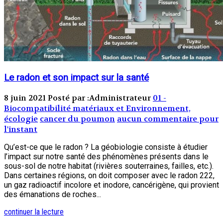
Le radon et son impact sur la santé
8 juin 2021
Posté par :Administrateur
01 -
Biocompatibilité matériaux et Environnement,
écologie
cancer du poumon
aucun commentaire pour
l'instant
Qu’est-ce que le radon ? La géobiologie consiste à étudier
l’impact sur notre santé des phénomènes présents dans le
sous-sol de notre habitat (rivières souterraines, failles, etc.).
Dans certaines régions, on doit composer avec le radon 222,
un gaz radioactif incolore et inodore, cancérigène, qui provient
des émanations de roches...
continuer la lecture