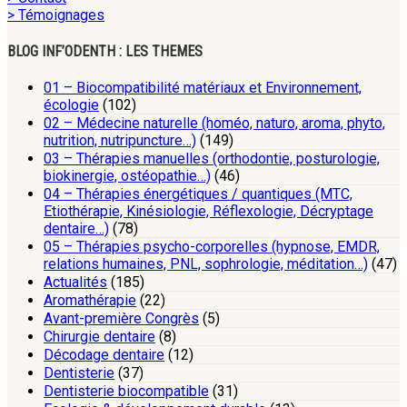
> Témoignages
BLOG INF’ODENTH : LES THEMES
01 – Biocompatibilité matériaux et Environnement,
écologie
(102)
02 – Médecine naturelle (homéo, naturo, aroma, phyto,
nutrition, nutripuncture…)
(149)
03 – Thérapies manuelles (orthodontie, posturologie,
biokinergie, ostéopathie…)
(46)
04 – Thérapies énergétiques / quantiques (MTC,
Etiothérapie, Kinésiologie, Réflexologie, Décryptage
dentaire…)
(78)
05 – Thérapies psycho-corporelles (hypnose, EMDR,
relations humaines, PNL, sophrologie, méditation…)
(47)
Actualités
(185)
Aromathérapie
(22)
Avant-première Congrès
(5)
Chirurgie dentaire
(8)
Décodage dentaire
(12)
Dentisterie
(37)
Dentisterie biocompatible
(31)