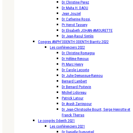
Dr Christine Perez
Dr Maha H. DAOU
Jean Jouzel
Dr Catherine Rossi,
Pr Hervé Tassery
Dr Elisabeth JOHAN-AMOURETTE
Dr Jean-Raoul Sintès
Congres ANPH’ODENTH ODENTH Biarritz 2022
Les conférenciers 2022
Dr Christine Romagna
Dr Hélène Renoux
Pr Marc Henry
Dr Carole Leconte
Dr Julie Demassue-Rannou
Bernard Lambert
Dr Bernard Poitevin
Michel Lidoreau
Patrick Latour
Dr Arash Zarrinpour
Dr Jean-Christophe Bourit, Serge Henrotte et
Franck Therras
Le congrès Odenth 2021
Les conférenciers 2021
Dr Danielle Dumonteil