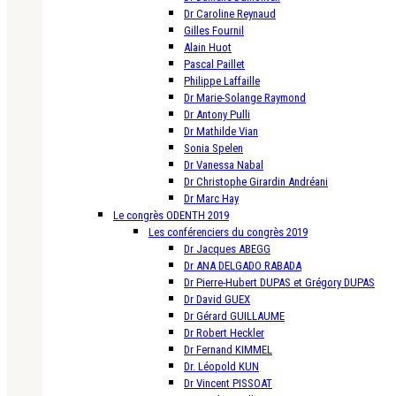
Dr Caroline Reynaud
Gilles Fournil
Alain Huot
Pascal Paillet
Philippe Laffaille
Dr Marie-Solange Raymond
Dr Antony Pulli
Dr Mathilde Vian
Sonia Spelen
Dr Vanessa Nabal
Dr Christophe Girardin Andréani
Dr Marc Hay
Le congrès ODENTH 2019
Les conférenciers du congrès 2019
Dr Jacques ABEGG
Dr ANA DELGADO RABADA
Dr Pierre-Hubert DUPAS et Grégory DUPAS
Dr David GUEX
Dr Gérard GUILLAUME
Dr Robert Heckler
Dr Fernand KIMMEL
Dr. Léopold KUN
Dr Vincent PISSOAT