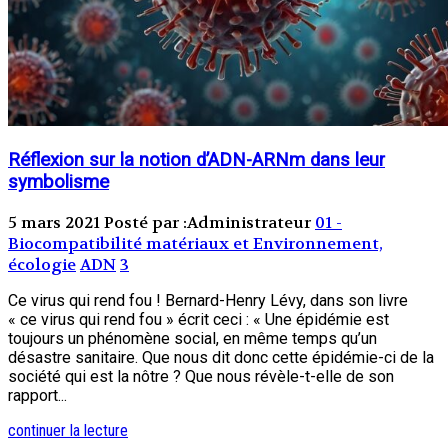
Réflexion sur la notion d’ADN-ARNm dans leur
symbolisme
5 mars 2021
Posté par :Administrateur
01 -
Biocompatibilité matériaux et Environnement,
écologie
ADN
3
Ce virus qui rend fou ! Bernard-Henry Lévy, dans son livre
« ce virus qui rend fou » écrit ceci : « Une épidémie est
toujours un phénomène social, en même temps qu’un
désastre sanitaire. Que nous dit donc cette épidémie-ci de la
société qui est la nôtre ? Que nous révèle-t-elle de son
rapport...
continuer la lecture