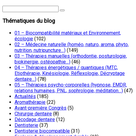
Thématiques du blog
01 – Biocompatibilité matériaux et Environnement,
écologie
(102)
02 – Médecine naturelle (homéo, naturo, aroma, phyto,
nutrition, nutripuncture…)
(149)
03 – Thérapies manuelles (orthodontie, posturologie,
biokinergie, ostéopathie…)
(46)
04 – Thérapies énergétiques / quantiques (MTC,
Etiothérapie, Kinésiologie, Réflexologie, Décryptage
dentaire…)
(78)
05 – Thérapies psycho-corporelles (hypnose, EMDR,
relations humaines, PNL, sophrologie, méditation…)
(47)
Actualités
(185)
Aromathérapie
(22)
Avant-première Congrès
(5)
Chirurgie dentaire
(8)
Décodage dentaire
(12)
Dentisterie
(37)
Dentisterie biocompatible
(31)