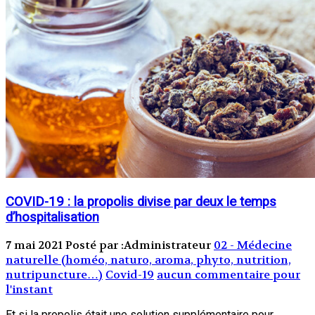
COVID-19 : la propolis divise par deux le temps
d’hospitalisation
7 mai 2021
Posté par :Administrateur
02 - Médecine
naturelle (homéo, naturo, aroma, phyto, nutrition,
nutripuncture…)
Covid-19
aucun commentaire pour
l'instant
Et si la propolis était une solution supplémentaire pour