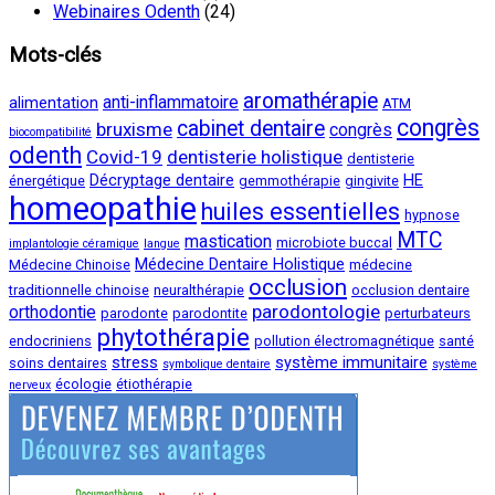
Webinaires Odenth
(24)
Mots-clés
aromathérapie
anti-inflammatoire
alimentation
ATM
congrès
cabinet dentaire
bruxisme
congrès
biocompatibilité
odenth
Covid-19
dentisterie holistique
dentisterie
Décryptage dentaire
HE
énergétique
gemmothérapie
gingivite
homeopathie
huiles essentielles
hypnose
MTC
mastication
microbiote buccal
implantologie céramique
langue
Médecine Dentaire Holistique
Médecine Chinoise
médecine
occlusion
traditionnelle chinoise
neuralthérapie
occlusion dentaire
parodontologie
orthodontie
parodonte
parodontite
perturbateurs
phytothérapie
endocriniens
pollution électromagnétique
santé
stress
système immunitaire
soins dentaires
symbolique dentaire
système
écologie
étiothérapie
nerveux