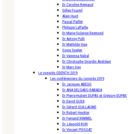
Dr Caroline Reynaud
Gilles Fournil
Alain Huot
Pascal Paillet
Philippe Laffaille
Dr Marie-Solange Raymond
Dr Antony Pulli
Dr Mathilde Vian
Sonia Spelen
Dr Vanessa Nabal
Dr Christophe Girardin Andréani
Dr Marc Hay
Le congrès ODENTH 2019
Les conférenciers du congrès 2019
Dr Jacques ABEGG
Dr ANA DELGADO RABADA
Dr Pierre-Hubert DUPAS et Grégory DUPAS
Dr David GUEX
Dr Gérard GUILLAUME
Dr Robert Heckler
Dr Fernand KIMMEL
Dr. Léopold KUN
Dr Vincent PISSOAT