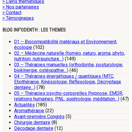
> Liens thématiques
> Nos partenaires
> Contact
> Témoignages
BLOG INF’ODENTH : LES THEMES
01 – Biocompatibilité matériaux et Environnement,
écologie
(102)
02 – Médecine naturelle (homéo, naturo, aroma, phyto,
nutrition, nutripuncture…)
(149)
03 – Thérapies manuelles (orthodontie, posturologie,
biokinergie, ostéopathie…)
(46)
04 – Thérapies énergétiques / quantiques (MTC,
Etiothérapie, Kinésiologie, Réflexologie, Décryptage
dentaire…)
(78)
05 – Thérapies psycho-corporelles (hypnose, EMDR,
relations humaines, PNL, sophrologie, méditation…)
(47)
Actualités
(185)
Aromathérapie
(22)
Avant-première Congrès
(5)
Chirurgie dentaire
(8)
Décodage dentaire
(12)