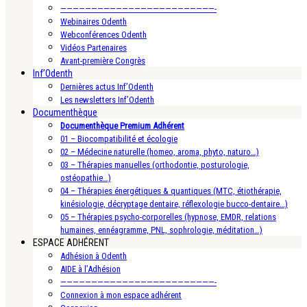
—————————————————————————-
Webinaires Odenth
Webconférences Odenth
Vidéos Partenaires
Avant-première Congrès
Inf’Odenth
Dernières actus Inf’Odenth
Les newsletters Inf’Odenth
Documenthèque
Documenthèque Premium Adhérent
01 – Biocompatibilité et écologie
02 – Médecine naturelle (homeo, aroma, phyto, naturo…)
03 – Thérapies manuelles (orthodontie, posturologie,
ostéopathie…)
04 – Thérapies énergétiques & quantiques (MTC, étiothérapie,
kinésiologie, décryptage dentaire, réflexologie bucco-dentaire…)
05 – Thérapies psycho-corporelles (hypnose, EMDR, relations
humaines, ennéagramme, PNL, sophrologie, méditation…)
ESPACE ADHÉRENT
Adhésion à Odenth
AIDE à l’Adhésion
—————————————————————————-
Connexion à mon espace adhérent