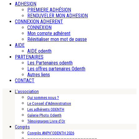
ADHESION
PREMIERE ADHÉSION
RENOUVELER MON ADHESION
CONNEXION ADHERENT
CONNEXION
Mon compte adhérent
Réinitialiser mon mot de passe
AIDE
AIDE odenth
PARTENAIRES
Les Partenaires odenth
Les offres partenaires Odenth
Autres liens
CONTACT
L’association
Qui sommes nous ?
Le Conseil d’Administration
Les adhérents ODENTH
Galerie Photo Odenth
Témoignages Livre d’Or
Congrès
Congrès ANPH’ODENTH 2026
—————————————————————————-