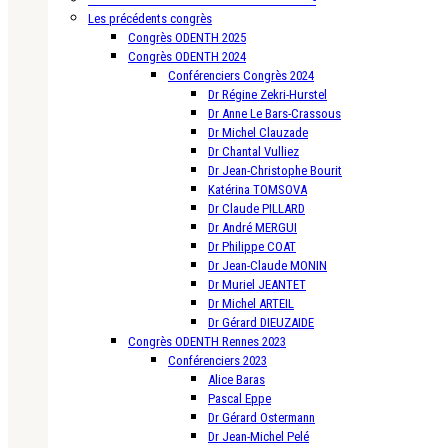
Les précédents congrès
Congrès ODENTH 2025
Congrès ODENTH 2024
Conférenciers Congrès 2024
Dr Régine Zekri-Hurstel
Dr Anne Le Bars-Crassous
Dr Michel Clauzade
Dr Chantal Vulliez
Dr Jean-Christophe Bourit
Katérina TOMSOVA
Dr Claude PILLARD
Dr André MERGUI
Dr Philippe COAT
Dr Jean-Claude MONIN
Dr Muriel JEANTET
Dr Michel ARTEIL
Dr Gérard DIEUZAIDE
Congrès ODENTH Rennes 2023
Conférenciers 2023
Alice Baras
Pascal Eppe
Dr Gérard Ostermann
Dr Jean-Michel Pelé