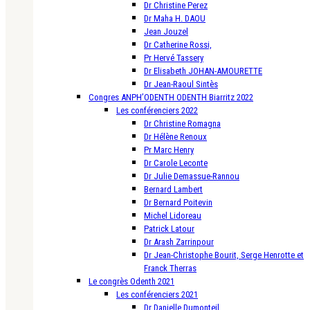
Dr Christine Perez
Dr Maha H. DAOU
Jean Jouzel
Dr Catherine Rossi,
Pr Hervé Tassery
Dr Elisabeth JOHAN-AMOURETTE
Dr Jean-Raoul Sintès
Congres ANPH’ODENTH ODENTH Biarritz 2022
Les conférenciers 2022
Dr Christine Romagna
Dr Hélène Renoux
Pr Marc Henry
Dr Carole Leconte
Dr Julie Demassue-Rannou
Bernard Lambert
Dr Bernard Poitevin
Michel Lidoreau
Patrick Latour
Dr Arash Zarrinpour
Dr Jean-Christophe Bourit, Serge Henrotte et
Franck Therras
Le congrès Odenth 2021
Les conférenciers 2021
Dr Danielle Dumonteil