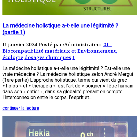
La médecine holistique a-t-elle une légitimité ?
(partie 1)
11 janvier 2024
Posté par :Administrateur
01 -
Biocompatibilité matériaux et Environnement,
écologie
dosages chimiques
1
La médecine holistique a-t-elle une légitimité ? Est-elle une
vraie médecine ? La médecine holistique selon André Mergui
(1ère partie) L’approche holistique, terme qui vient du grec
« holos » et « therapeia », est l’art de « soigner » l’être humain
dans son « entier », dans sa globalité prenant en compte
l’interconnexion entre le corps, l’esprit et...
continuer la lecture