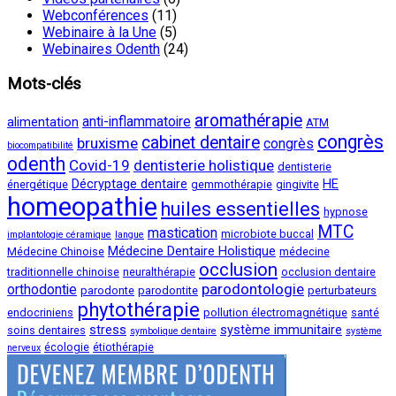
Webconférences
(11)
Webinaire à la Une
(5)
Webinaires Odenth
(24)
Mots-clés
aromathérapie
anti-inflammatoire
alimentation
ATM
congrès
cabinet dentaire
bruxisme
congrès
biocompatibilité
odenth
Covid-19
dentisterie holistique
dentisterie
Décryptage dentaire
HE
énergétique
gemmothérapie
gingivite
homeopathie
huiles essentielles
hypnose
MTC
mastication
microbiote buccal
implantologie céramique
langue
Médecine Dentaire Holistique
Médecine Chinoise
médecine
occlusion
traditionnelle chinoise
neuralthérapie
occlusion dentaire
parodontologie
orthodontie
parodonte
parodontite
perturbateurs
phytothérapie
endocriniens
pollution électromagnétique
santé
stress
système immunitaire
soins dentaires
symbolique dentaire
système
écologie
étiothérapie
nerveux