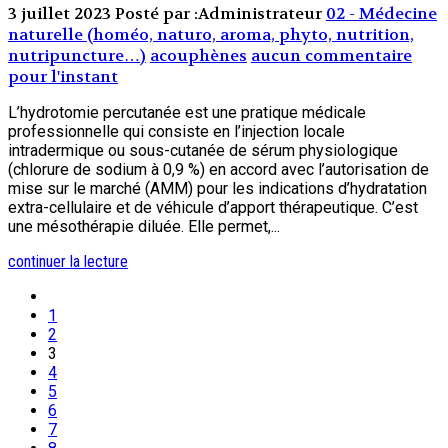
3 juillet 2023
Posté par :Administrateur
02 - Médecine
naturelle (homéo, naturo, aroma, phyto, nutrition,
nutripuncture…)
acouphènes
aucun commentaire
pour l'instant
L’hydrotomie percutanée est une pratique médicale
professionnelle qui consiste en l’injection locale
intradermique ou sous-cutanée de sérum physiologique
(chlorure de sodium à 0,9 %) en accord avec l’autorisation de
mise sur le marché (AMM) pour les indications d’hydratation
extra-cellulaire et de véhicule d’apport thérapeutique. C’est
une mésothérapie diluée. Elle permet,...
continuer la lecture
1
2
3
4
5
6
7