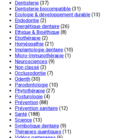
Dentisterie
(37)
Dentisterie biocompatible
(31)
Ecologie & développement durable
(13)
Endodontie
(2)
Energétique dentaire
(26)
Ethique & Bioéthique
(8)
Etiothérapie
(2)
Homéopathie
(21)
Implantologie dentaire
(10)
Micro-Immunothérapie
(1)
Neurosciences
(9)
Non classé
(2)
Occlusodontie
(7)
Odenth
(30)
Parodontologie
(10)
Phytothérapie
(27)
Posturologie
(4)
Prévention
(88)
Prévention sanitaire
(12)
Santé
(188)
Science
(13)
Symbolique dentaire
(9)
Thérapies quantiques
(11)
Vidéos partenaires
(6)