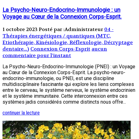
La Psycho-Neuro-Endocrino-Immunologie : un
Voyage au Cœur de la Connexion Corps-Esprit.
1 octobre 2023
Posté par :Administrateur
04 -
Thérapies énergétiques / quantiques (MTC,
Etiothérapie, Kinésiologie, Réflexologie, Décryptage
dentaire...)
Connexion Corps-Esprit
aucun
commentaire pour l'instant
La Psycho-Neuro-Endocrino-Immunologie (PNEI) : un Voyage
au Cœur de la Connexion Corps-Esprit. La psycho-neuro-
endocrino-immunologie, ou PNEI, est une discipline
multidisciplinaire fascinante qui explore les liens complexes
entre le cerveau, le système nerveux, le système endocrinien
et le système immunitaire. Cette interconnexion entre ces
systèmes jadis considérés comme distincts nous offre...
continuer la lecture