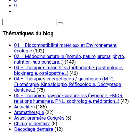
8
9
Thématiques du blog
01 – Biocompatibilité matériaux et Environnement,
écologie
(102)
02 – Médecine naturelle (homéo, naturo, aroma, phyto,
nutrition, nutripuncture…)
(149)
03 – Thérapies manuelles (orthodontie, posturologie,
biokinergie, ostéopathie…)
(46)
04 – Thérapies énergétiques / quantiques (MTC,
Etiothérapie, Kinésiologie, Réflexologie, Décryptage
dentaire…)
(78)
05 – Thérapies psycho-corporelles (hypnose, EMDR,
relations humaines, PNL, sophrologie, méditation…)
(47)
Actualités
(185)
Aromathérapie
(22)
Avant-première Congrès
(5)
Chirurgie dentaire
(8)
Décodage dentaire
(12)