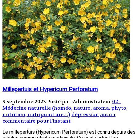
Millepertuis et Hypericum Perforatum
9 septembre 2023
Posté par :Administrateur
02 -
Médecine naturelle (homéo, naturo, aroma, phyto,
nutrition, nutripuncture…)
dépression
aucun
commentaire pour l'instant
Le millepertuis (Hypericum Perforatum) est connu depuis des
siècles comme plante médicinale. Ce sont surtout les