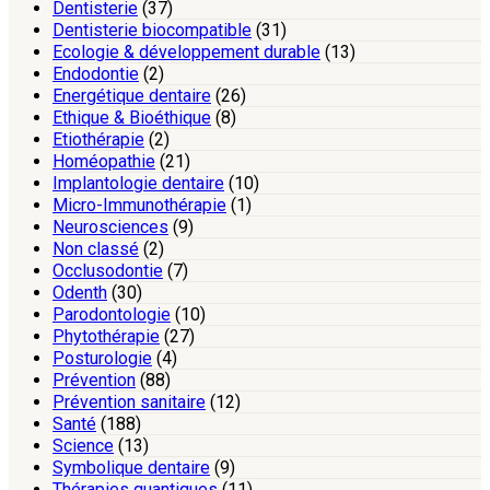
Dentisterie
(37)
Dentisterie biocompatible
(31)
Ecologie & développement durable
(13)
Endodontie
(2)
Energétique dentaire
(26)
Ethique & Bioéthique
(8)
Etiothérapie
(2)
Homéopathie
(21)
Implantologie dentaire
(10)
Micro-Immunothérapie
(1)
Neurosciences
(9)
Non classé
(2)
Occlusodontie
(7)
Odenth
(30)
Parodontologie
(10)
Phytothérapie
(27)
Posturologie
(4)
Prévention
(88)
Prévention sanitaire
(12)
Santé
(188)
Science
(13)
Symbolique dentaire
(9)
Thérapies quantiques
(11)