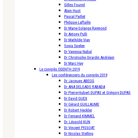
Gilles Fournil
Alain Huot
Pascal Paillet
Philippe Laffaille
Dr Marie-Solange Raymond
Dr Antony Pulli
Dr Mathilde Vian
Sonia Spelen
Dr Vanessa Nabal
Dr Christophe Girardin Andréani
Dr Marc Hay
Le congrès ODENTH 2019
Les conférenciers du congrès 2019
Dr Jacques ABEGG
Dr ANA DELGADO RABADA
Dr Pierre-Hubert DUPAS et Grégory DUPAS
Dr David GUEX
Dr Gérard GUILLAUME
Dr Robert Heckler
Dr Fernand KIMMEL
Dr. Léopold KUN
Dr Vincent PISSOAT
Dr Nicolas Stelling