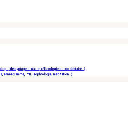
logie, décryptage dentaire, réflexologie bucco-dentaire…)
es, ennéagramme, PNL, sophrologie, méditation…)