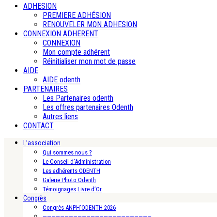
ADHESION
PREMIERE ADHÉSION
RENOUVELER MON ADHESION
CONNEXION ADHERENT
CONNEXION
Mon compte adhérent
Réinitialiser mon mot de passe
AIDE
AIDE odenth
PARTENAIRES
Les Partenaires odenth
Les offres partenaires Odenth
Autres liens
CONTACT
L’association
Qui sommes nous ?
Le Conseil d’Administration
Les adhérents ODENTH
Galerie Photo Odenth
Témoignages Livre d’Or
Congrès
Congrès ANPH’ODENTH 2026
—————————————————————————-