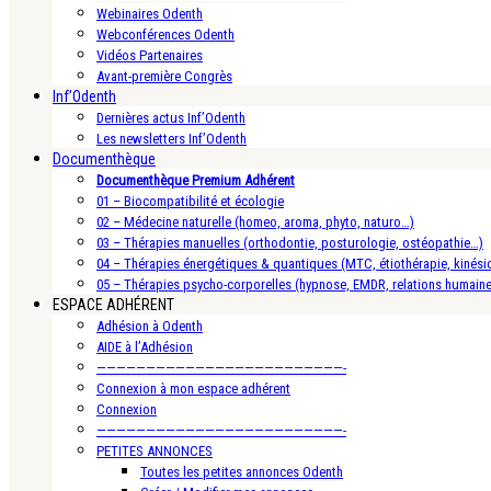
Webinaires Odenth
Webconférences Odenth
Vidéos Partenaires
Avant-première Congrès
Inf’Odenth
Dernières actus Inf’Odenth
Les newsletters Inf’Odenth
Documenthèque
Documenthèque Premium Adhérent
01 – Biocompatibilité et écologie
02 – Médecine naturelle (homeo, aroma, phyto, naturo…)
03 – Thérapies manuelles (orthodontie, posturologie, ostéopathie…)
04 – Thérapies énergétiques & quantiques (MTC, étiothérapie, kinésio
05 – Thérapies psycho-corporelles (hypnose, EMDR, relations humain
ESPACE ADHÉRENT
Adhésion à Odenth
AIDE à l’Adhésion
—————————————————————————-
Connexion à mon espace adhérent
Connexion
—————————————————————————-
PETITES ANNONCES
Toutes les petites annonces Odenth