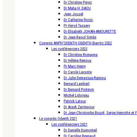
Dr Christine Perez
Dr Maha H. DAOU
Jean Jouzel
Dr Catherine Rossi,
Pr Hervé Tassery
Dr Elisabeth JOHAN-AMOURETTE
Dr Jean-Raoul Sintès
Congres ANPH’ODENTH ODENTH Biarritz 2022
Les conférenciers 2022
Dr Christine Romagna
Dr Hélène Renoux
Pr Marc Henry
Dr Carole Leconte
Dr Julie Demassue-Rannou
Bernard Lambert
Dr Bernard Poitevin
Michel Lidoreau
Patrick Latour
Dr Arash Zarrinpour
Dr Jean-Christophe Bourit, Serge Henrotte et 
Le congrès Odenth 2021
Les conférenciers 2021
Dr Danielle Dumonteil
Dr Caroline Reynaud