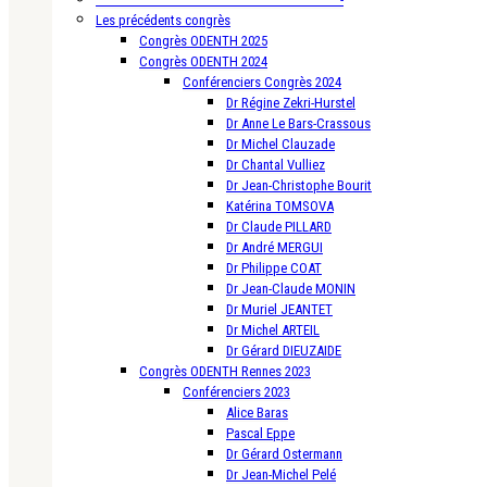
Les précédents congrès
Congrès ODENTH 2025
Congrès ODENTH 2024
Conférenciers Congrès 2024
Dr Régine Zekri-Hurstel
Dr Anne Le Bars-Crassous
Dr Michel Clauzade
Dr Chantal Vulliez
Dr Jean-Christophe Bourit
Katérina TOMSOVA
Dr Claude PILLARD
Dr André MERGUI
Dr Philippe COAT
Dr Jean-Claude MONIN
Dr Muriel JEANTET
Dr Michel ARTEIL
Dr Gérard DIEUZAIDE
Congrès ODENTH Rennes 2023
Conférenciers 2023
Alice Baras
Pascal Eppe
Dr Gérard Ostermann
Dr Jean-Michel Pelé