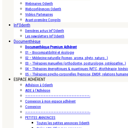
Webinaires Odenth
Webconférences Odenth
Vidéos Partenaires
Avant-première Congrès
Inf’Odenth
Dernières actus Inf’Odenth
Les newsletters Inf’Odenth
Documenthèque
Documenthèque Premium Adhérent
01 – Biocompatibilité et écologie
02 – Médecine naturelle (homeo, aroma, phyto, naturo…)
03 – Thérapies manuelles (orthodontie, posturologie, ostéopathie…)
04 – Thérapies énergétiques & quantiques (MTC, étiothérapie, kinésio
05 – Thérapies psycho-corporelles (hypnose, EMDR, relations humain
ESPACE ADHÉRENT
Adhésion à Odenth
AIDE à l’Adhésion
—————————————————————————-
Connexion à mon espace adhérent
Connexion
—————————————————————————-
PETITES ANNONCES
Toutes les petites annonces Odenth