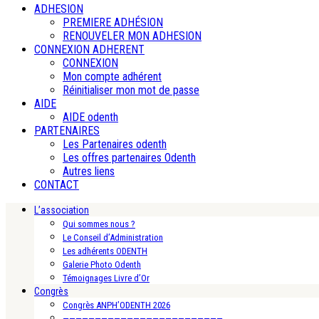
ADHESION
PREMIERE ADHÉSION
RENOUVELER MON ADHESION
CONNEXION ADHERENT
CONNEXION
Mon compte adhérent
Réinitialiser mon mot de passe
AIDE
AIDE odenth
PARTENAIRES
Les Partenaires odenth
Les offres partenaires Odenth
Autres liens
CONTACT
L’association
Qui sommes nous ?
Le Conseil d’Administration
Les adhérents ODENTH
Galerie Photo Odenth
Témoignages Livre d’Or
Congrès
Congrès ANPH’ODENTH 2026
—————————————————————————-