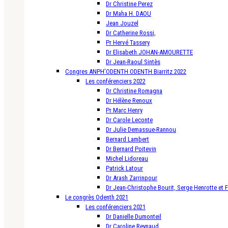
Dr Christine Perez
Dr Maha H. DAOU
Jean Jouzel
Dr Catherine Rossi,
Pr Hervé Tassery
Dr Elisabeth JOHAN-AMOURETTE
Dr Jean-Raoul Sintès
Congres ANPH’ODENTH ODENTH Biarritz 2022
Les conférenciers 2022
Dr Christine Romagna
Dr Hélène Renoux
Pr Marc Henry
Dr Carole Leconte
Dr Julie Demassue-Rannou
Bernard Lambert
Dr Bernard Poitevin
Michel Lidoreau
Patrick Latour
Dr Arash Zarrinpour
Dr Jean-Christophe Bourit, Serge Henrotte et 
Le congrès Odenth 2021
Les conférenciers 2021
Dr Danielle Dumonteil
Dr Caroline Reynaud