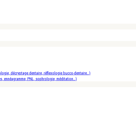
logie, décryptage dentaire, réflexologie bucco-dentaire…)
es, ennéagramme, PNL, sophrologie, méditation…)