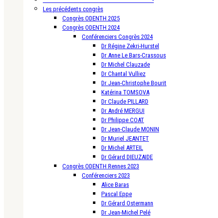
Les précédents congrès
Congrès ODENTH 2025
Congrès ODENTH 2024
Conférenciers Congrès 2024
Dr Régine Zekri-Hurstel
Dr Anne Le Bars-Crassous
Dr Michel Clauzade
Dr Chantal Vulliez
Dr Jean-Christophe Bourit
Katérina TOMSOVA
Dr Claude PILLARD
Dr André MERGUI
Dr Philippe COAT
Dr Jean-Claude MONIN
Dr Muriel JEANTET
Dr Michel ARTEIL
Dr Gérard DIEUZAIDE
Congrès ODENTH Rennes 2023
Conférenciers 2023
Alice Baras
Pascal Eppe
Dr Gérard Ostermann
Dr Jean-Michel Pelé