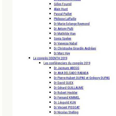
Gilles Fournil
Alain Huot
Pascal Paillet
Philippe Laffaille
Dr Marie-Solange Raymond
Dr Antony Pulli
Dr Mathilde Vian
Sonia Spelen
Dr Vanessa Nabal
Dr Christophe Girardin Andréani
Dr Marc Hay
Le congrès ODENTH 2019
Les conférenciers du congrès 2019
Dr Jacques ABEGG
Dr ANA DELGADO RABADA
Dr Pierre-Hubert DUPAS et Grégory DUPAS
Dr David GUEX
Dr Gérard GUILLAUME
Dr Robert Heckler
Dr Fernand KIMMEL
Dr. Léopold KUN
Dr Vincent PISSOAT
Dr Nicolas Stelling