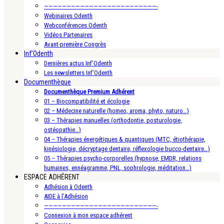
—————————————————————————-
Webinaires Odenth
Webconférences Odenth
Vidéos Partenaires
Avant-première Congrès
Inf’Odenth
Dernières actus Inf’Odenth
Les newsletters Inf’Odenth
Documenthèque
Documenthèque Premium Adhérent
01 – Biocompatibilité et écologie
02 – Médecine naturelle (homeo, aroma, phyto, naturo…)
03 – Thérapies manuelles (orthodontie, posturologie,
ostéopathie…)
04 – Thérapies énergétiques & quantiques (MTC, étiothérapie,
kinésiologie, décryptage dentaire, réflexologie bucco-dentaire…)
05 – Thérapies psycho-corporelles (hypnose, EMDR, relations
humaines, ennéagramme, PNL, sophrologie, méditation…)
ESPACE ADHÉRENT
Adhésion à Odenth
AIDE à l’Adhésion
—————————————————————————-
Connexion à mon espace adhérent