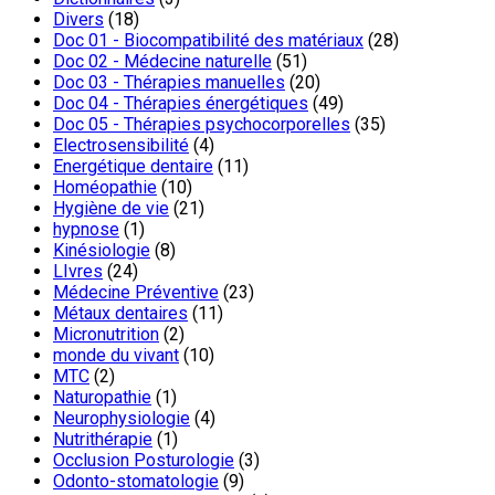
Divers
(18)
Doc 01 - Biocompatibilité des matériaux
(28)
Doc 02 - Médecine naturelle
(51)
Doc 03 - Thérapies manuelles
(20)
Doc 04 - Thérapies énergétiques
(49)
Doc 05 - Thérapies psychocorporelles
(35)
Electrosensibilité
(4)
Energétique dentaire
(11)
Homéopathie
(10)
Hygiène de vie
(21)
hypnose
(1)
Kinésiologie
(8)
LIvres
(24)
Médecine Préventive
(23)
Métaux dentaires
(11)
Micronutrition
(2)
monde du vivant
(10)
MTC
(2)
Naturopathie
(1)
Neurophysiologie
(4)
Nutrithérapie
(1)
Occlusion Posturologie
(3)
Odonto-stomatologie
(9)