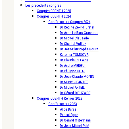
Les précédents congrès
Congrès ODENTH 2025
Congrès ODENTH 2024
Conférenciers Congrès 2024
Dr Régine Zekri-Hurstel
Dr Anne Le Bars-Crassous
Dr Michel Clauzade
Dr Chantal Vulliez
Dr Jean-Christophe Bourit
Katérina TOMSOVA
Dr Claude PILLARD
Dr André MERGUI
Dr Philippe COAT
Dr Jean-Claude MONIN
Dr Muriel JEANTET
Dr Michel ARTEIL
Dr Gérard DIEUZAIDE
Congrès ODENTH Rennes 2023
Conférenciers 2023
Alice Baras
Pascal Eppe
Dr Gérard Ostermann
Dr Jean-Michel Pelé