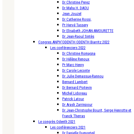
Dr Christine Perez
Dr Maha H. DAOU
Jean Jouzel
Dr Catherine Rossi,
Pr Hervé Tassery
Dr Elisabeth JOHAN-AMOURETTE
Dr Jean-Raoul Sintès
Congres ANPH’ODENTH ODENTH Biarritz 2022
Les conférenciers 2022
Dr Christine Romagna
Dr Hélène Renoux
Pr Marc Henry
Dr Carole Leconte
Dr Julie Demassue-Rannou
Bernard Lambert
Dr Bernard Poitevin
Michel Lidoreau
Patrick Latour
Dr Arash Zarrinpour
Dr Jean-Christophe Bourit, Serge Henrotte et
Franck Therras
Le congrès Odenth 2021
Les conférenciers 2021
Dr Danielle Dumonteil