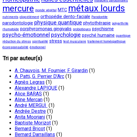
maladies parodontales
métaux lourds
mercure
MTC
monde végétal
orthopédie dento-faciale
nutriments
oligo-élément
Parodontite
physique quantique
parodontologie
phytothérapie
polyarthrite
porphyromonas gingivalis
psychisme
rhumatoïde
probiotiques
psycho-émotionnel
psychologie
psyché humaine
quantique
stress
réduction du stress
spiritualité
test musculaire
traitement homéopathique
écoresponsabilité
émotionnel
Tri par auteur(s)
A. Chauvois, M. Fournier, F. Girardin
(1)
A. Patti, G. Perrier D’Arc
(1)
Agnès Legras
(1)
Alexandre LAPIQUE
(1)
Alice BARAS
(1)
Aline Mercan
(1)
André MERGUI
(1)
Andrée Destre
(1)
Anita Moorjani
(1)
Baptiste Morizot
(1)
Bernard Bricot
(1)
Bernard Darraillans
(1)