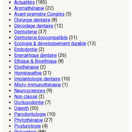
Actualités
(185)
Aromathérapie
(22)
Avant-première Congrès
(5)
Chirurgie dentaire
(8)
Décodage dentaire
(12)
Dentisterie
(37)
Dentisterie biocompatible
(31)
Ecologie & développement durable
(13)
Endodontie
(2)
Energétique dentaire
(26)
Ethique & Bioéthique
(8)
Etiothérapie
(2)
Homéopathie
(21)
Implantologie dentaire
(10)
Micro-Immunothérapie
(1)
Neurosciences
(9)
Non classé
(2)
Occlusodontie
(7)
Odenth
(30)
Parodontologie
(10)
Phytothérapie
(27)
Posturologie
(4)
Prévention
(88)