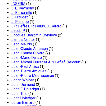
INSERM
(1)
J-L. Raymond
(1)
J. Borsarello
(1)
J. Fraudet
(1)
J. Philippe
(1)
J.P. Deffez, P. Fellus, C. Gérard
(1)
Jacob P.
(1)
Jacques Benjamin Boislève
(2)
James Nestor
(1)
Jean Meuris
(1)
Jean-Claude Ameisen
(1)
Jean-Claude Guyard
(2)
Jean-Marie Danze
(1)
Jean-Michel Gurret et Alix Lefief-Delcourt
(1)
Jean-Paul Allaux
(1)
Jean-Pierre Amigues
(1)
Jean-Pierre Meersseman
(1)
Johan Wölber
(1)
John Diamond
(2)
John E. Upiedger
(1)
John Thie
(1)
John Upledger
(1)
Julian Barnard
(1)