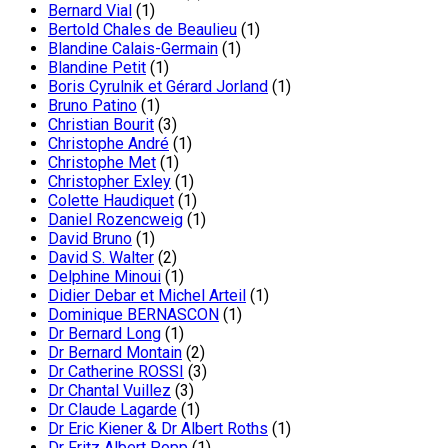
Bernard Vial
(1)
Bertold Chales de Beaulieu
(1)
Blandine Calais-Germain
(1)
Blandine Petit
(1)
Boris Cyrulnik et Gérard Jorland
(1)
Bruno Patino
(1)
Christian Bourit
(3)
Christophe André
(1)
Christophe Met
(1)
Christopher Exley
(1)
Colette Haudiquet
(1)
Daniel Rozencweig
(1)
David Bruno
(1)
David S. Walter
(2)
Delphine Minoui
(1)
Didier Debar et Michel Arteil
(1)
Dominique BERNASCON
(1)
Dr Bernard Long
(1)
Dr Bernard Montain
(2)
Dr Catherine ROSSI
(3)
Dr Chantal Vuillez
(3)
Dr Claude Lagarde
(1)
Dr Eric Kiener & Dr Albert Roths
(1)
Dr Fritz Albert Popp
(1)