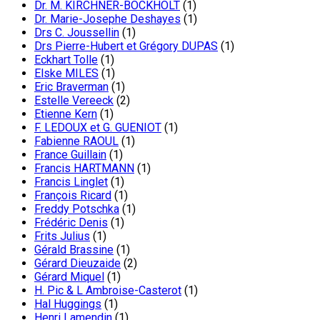
Dr. M. KIRCHNER-BOCKHOLT
(1)
Dr. Marie-Josephe Deshayes
(1)
Drs C. Joussellin
(1)
Drs Pierre-Hubert et Grégory DUPAS
(1)
Eckhart Tolle
(1)
Elske MILES
(1)
Eric Braverman
(1)
Estelle Vereeck
(2)
Etienne Kern
(1)
F. LEDOUX et G. GUENIOT
(1)
Fabienne RAOUL
(1)
France Guillain
(1)
Francis HARTMANN
(1)
Francis Linglet
(1)
François Ricard
(1)
Freddy Potschka
(1)
Frédéric Denis
(1)
Frits Julius
(1)
Gérald Brassine
(1)
Gérard Dieuzaide
(2)
Gérard Miquel
(1)
H. Pic & L Ambroise-Casterot
(1)
Hal Huggings
(1)
Henri Lamendin
(1)