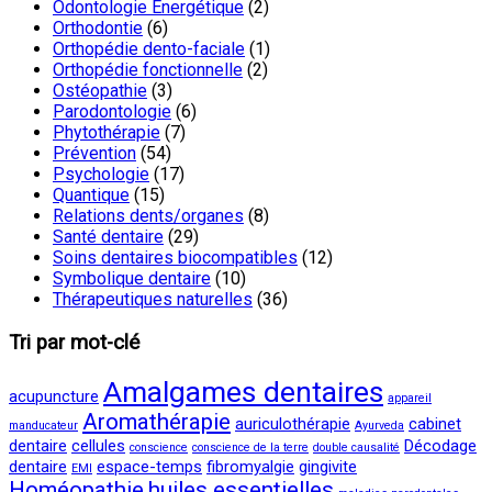
Odontologie Energétique
(2)
Orthodontie
(6)
Orthopédie dento-faciale
(1)
Orthopédie fonctionnelle
(2)
Ostéopathie
(3)
Parodontologie
(6)
Phytothérapie
(7)
Prévention
(54)
Psychologie
(17)
Quantique
(15)
Relations dents/organes
(8)
Santé dentaire
(29)
Soins dentaires biocompatibles
(12)
Symbolique dentaire
(10)
Thérapeutiques naturelles
(36)
Tri par mot-clé
Amalgames dentaires
acupuncture
appareil
Aromathérapie
auriculothérapie
cabinet
manducateur
Ayurveda
dentaire
cellules
Décodage
conscience
conscience de la terre
double causalité
dentaire
espace-temps
fibromyalgie
gingivite
EMI
Homéopathie
huiles essentielles