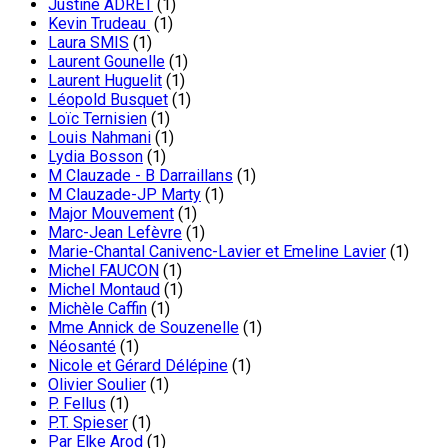
Justine ADRET
(1)
Kevin Trudeau
(1)
Laura SMIS
(1)
Laurent Gounelle
(1)
Laurent Huguelit
(1)
Léopold Busquet
(1)
Loïc Ternisien
(1)
Louis Nahmani
(1)
Lydia Bosson
(1)
M Clauzade - B Darraillans
(1)
M Clauzade-JP Marty
(1)
Major Mouvement
(1)
Marc-Jean Lefèvre
(1)
Marie-Chantal Canivenc-Lavier et Emeline Lavier
(1)
Michel FAUCON
(1)
Michel Montaud
(1)
Michèle Caffin
(1)
Mme Annick de Souzenelle
(1)
Néosanté
(1)
Nicole et Gérard Délépine
(1)
Olivier Soulier
(1)
P. Fellus
(1)
P.T. Spieser
(1)
Par Elke Arod
(1)