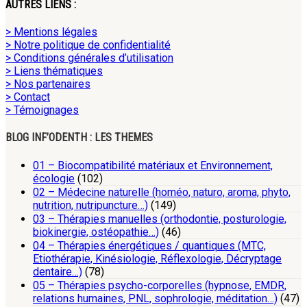
AUTRES LIENS :
> Mentions légales
> Notre politique de confidentialité
> Conditions générales d’utilisation
> Liens thématiques
> Nos partenaires
> Contact
> Témoignages
BLOG INF’ODENTH : LES THEMES
01 – Biocompatibilité matériaux et Environnement,
écologie
(102)
02 – Médecine naturelle (homéo, naturo, aroma, phyto,
nutrition, nutripuncture…)
(149)
03 – Thérapies manuelles (orthodontie, posturologie,
biokinergie, ostéopathie…)
(46)
04 – Thérapies énergétiques / quantiques (MTC,
Etiothérapie, Kinésiologie, Réflexologie, Décryptage
dentaire…)
(78)
05 – Thérapies psycho-corporelles (hypnose, EMDR,
relations humaines, PNL, sophrologie, méditation…)
(47)