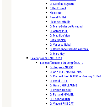
Dr Caroline Reynaud
Gilles Fournil
Alain Huot
Pascal Paillet
Philippe Laffaille
Dr Marie-Solange Raymond
Dr Antony Pulli
Dr Mathilde Vian
Sonia Spelen
Dr Vanessa Nabal
Dr Christophe Girardin Andréani
Dr Marc Hay
Le congrès ODENTH 2019
Les conférenciers du congrès 2019
Dr Jacques ABEGG
Dr ANA DELGADO RABADA
Dr Pierre-Hubert DUPAS et Grégory DUPAS
Dr David GUEX
Dr Gérard GUILLAUME
Dr Robert Heckler
Dr Fernand KIMMEL
Dr. Léopold KUN
Dr Vincent PISSOAT