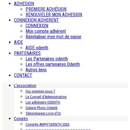
ADHESION
PREMIERE ADHÉSION
RENOUVELER MON ADHESION
CONNEXION ADHERENT
CONNEXION
Mon compte adhérent
Réinitialiser mon mot de passe
AIDE
AIDE odenth
PARTENAIRES
Les Partenaires odenth
Les offres partenaires Odenth
Autres liens
CONTACT
L’association
Qui sommes nous ?
Le Conseil d’Administration
Les adhérents ODENTH
Galerie Photo Odenth
Témoignages Livre d’Or
Congrès
Congrès ANPH’ODENTH 2026
—————————————————————————-