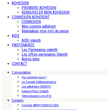
ADHESION
PREMIERE ADHÉSION
RENOUVELER MON ADHESION
CONNEXION ADHERENT
CONNEXION
Mon compte adhérent
Réinitialiser mon mot de passe
AIDE
AIDE odenth
PARTENAIRES
Les Partenaires odenth
Les offres partenaires Odenth
Autres liens
CONTACT
L’association
Qui sommes nous ?
Le Conseil d’Administration
Les adhérents ODENTH
Galerie Photo Odenth
Témoignages Livre d’Or
Congrès
Congrès ANPH’ODENTH 2026
—————————————————————————-