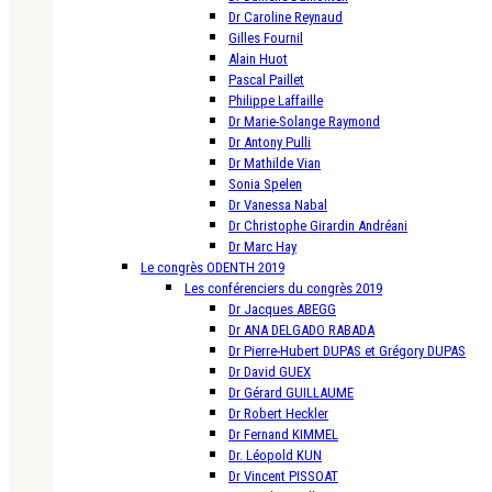
Dr Caroline Reynaud
Gilles Fournil
Alain Huot
Pascal Paillet
Philippe Laffaille
Dr Marie-Solange Raymond
Dr Antony Pulli
Dr Mathilde Vian
Sonia Spelen
Dr Vanessa Nabal
Dr Christophe Girardin Andréani
Dr Marc Hay
Le congrès ODENTH 2019
Les conférenciers du congrès 2019
Dr Jacques ABEGG
Dr ANA DELGADO RABADA
Dr Pierre-Hubert DUPAS et Grégory DUPAS
Dr David GUEX
Dr Gérard GUILLAUME
Dr Robert Heckler
Dr Fernand KIMMEL
Dr. Léopold KUN
Dr Vincent PISSOAT