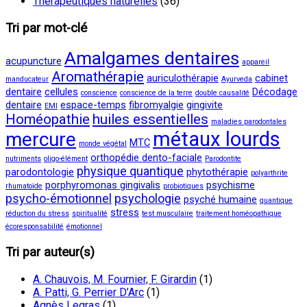
Thérapeutiques naturelles
(36)
Tri par mot-clé
Amalgames dentaires
acupuncture
appareil
Aromathérapie
auriculothérapie
cabinet
manducateur
Ayurveda
dentaire
cellules
Décodage
conscience
conscience de la terre
double causalité
dentaire
espace-temps
fibromyalgie
gingivite
EMI
Homéopathie
huiles essentielles
maladies parodontales
métaux lourds
mercure
MTC
monde végétal
orthopédie dento-faciale
nutriments
oligo-élément
Parodontite
physique quantique
parodontologie
phytothérapie
polyarthrite
porphyromonas gingivalis
psychisme
rhumatoïde
probiotiques
psycho-émotionnel
psychologie
psyché humaine
quantique
stress
réduction du stress
spiritualité
test musculaire
traitement homéopathique
écoresponsabilité
émotionnel
Tri par auteur(s)
A. Chauvois, M. Fournier, F. Girardin
(1)
A. Patti, G. Perrier D’Arc
(1)
Agnès Legras
(1)