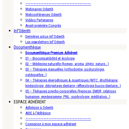
—————————————————————————-
Webinaires Odenth
Webconférences Odenth
Vidéos Partenaires
Avant-première Congrès
Inf’Odenth
Dernières actus Inf’Odenth
Les newsletters Inf’Odenth
Documenthèque
Documenthèque Premium Adhérent
01 – Biocompatibilité et écologie
02 – Médecine naturelle (homeo, aroma, phyto, naturo…)
03 – Thérapies manuelles (orthodontie, posturologie,
ostéopathie…)
04 – Thérapies énergétiques & quantiques (MTC, étiothérapie,
kinésiologie, décryptage dentaire, réflexologie bucco-dentaire…)
05 – Thérapies psycho-corporelles (hypnose, EMDR, relations
humaines, ennéagramme, PNL, sophrologie, méditation…)
ESPACE ADHÉRENT
Adhésion à Odenth
AIDE à l’Adhésion
—————————————————————————-
Connexion à mon espace adhérent