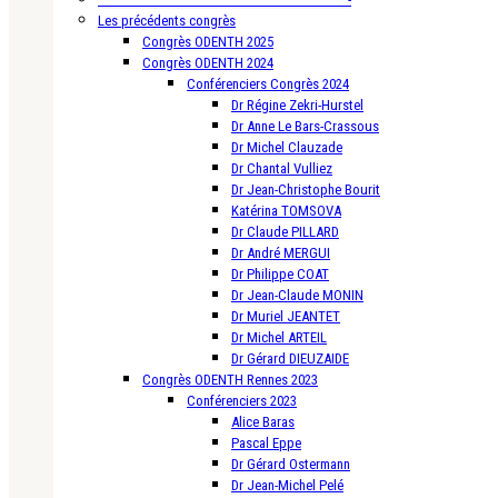
Les précédents congrès
Congrès ODENTH 2025
Congrès ODENTH 2024
Conférenciers Congrès 2024
Dr Régine Zekri-Hurstel
Dr Anne Le Bars-Crassous
Dr Michel Clauzade
Dr Chantal Vulliez
Dr Jean-Christophe Bourit
Katérina TOMSOVA
Dr Claude PILLARD
Dr André MERGUI
Dr Philippe COAT
Dr Jean-Claude MONIN
Dr Muriel JEANTET
Dr Michel ARTEIL
Dr Gérard DIEUZAIDE
Congrès ODENTH Rennes 2023
Conférenciers 2023
Alice Baras
Pascal Eppe
Dr Gérard Ostermann
Dr Jean-Michel Pelé