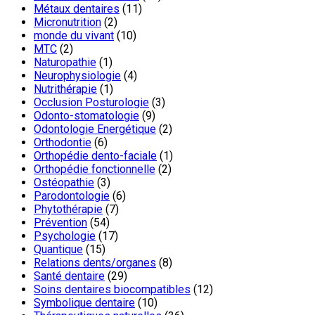
Métaux dentaires
(11)
Micronutrition
(2)
monde du vivant
(10)
MTC
(2)
Naturopathie
(1)
Neurophysiologie
(4)
Nutrithérapie
(1)
Occlusion Posturologie
(3)
Odonto-stomatologie
(9)
Odontologie Energétique
(2)
Orthodontie
(6)
Orthopédie dento-faciale
(1)
Orthopédie fonctionnelle
(2)
Ostéopathie
(3)
Parodontologie
(6)
Phytothérapie
(7)
Prévention
(54)
Psychologie
(17)
Quantique
(15)
Relations dents/organes
(8)
Santé dentaire
(29)
Soins dentaires biocompatibles
(12)
Symbolique dentaire
(10)