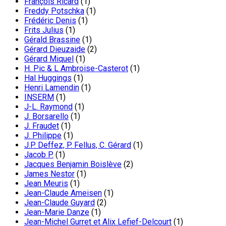
François Ricard
(1)
Freddy Potschka
(1)
Frédéric Denis
(1)
Frits Julius
(1)
Gérald Brassine
(1)
Gérard Dieuzaide
(2)
Gérard Miquel
(1)
H. Pic & L Ambroise-Casterot
(1)
Hal Huggings
(1)
Henri Lamendin
(1)
INSERM
(1)
J-L. Raymond
(1)
J. Borsarello
(1)
J. Fraudet
(1)
J. Philippe
(1)
J.P. Deffez, P. Fellus, C. Gérard
(1)
Jacob P.
(1)
Jacques Benjamin Boislève
(2)
James Nestor
(1)
Jean Meuris
(1)
Jean-Claude Ameisen
(1)
Jean-Claude Guyard
(2)
Jean-Marie Danze
(1)
Jean-Michel Gurret et Alix Lefief-Delcourt
(1)