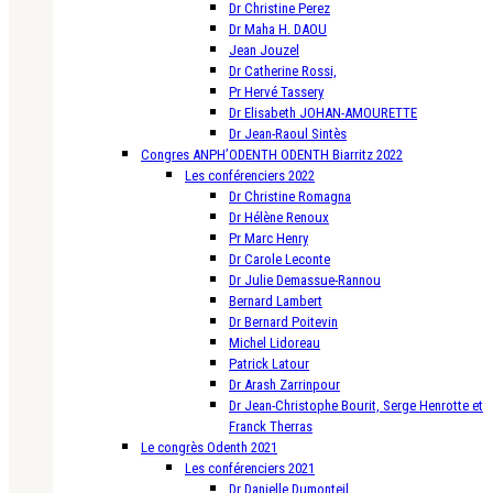
Dr Christine Perez
Dr Maha H. DAOU
Jean Jouzel
Dr Catherine Rossi,
Pr Hervé Tassery
Dr Elisabeth JOHAN-AMOURETTE
Dr Jean-Raoul Sintès
Congres ANPH’ODENTH ODENTH Biarritz 2022
Les conférenciers 2022
Dr Christine Romagna
Dr Hélène Renoux
Pr Marc Henry
Dr Carole Leconte
Dr Julie Demassue-Rannou
Bernard Lambert
Dr Bernard Poitevin
Michel Lidoreau
Patrick Latour
Dr Arash Zarrinpour
Dr Jean-Christophe Bourit, Serge Henrotte et
Franck Therras
Le congrès Odenth 2021
Les conférenciers 2021
Dr Danielle Dumonteil