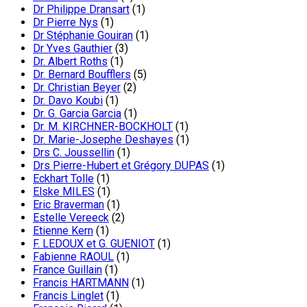
Dr Philippe Dransart
(1)
Dr Pierre Nys
(1)
Dr Stéphanie Gouiran
(1)
Dr Yves Gauthier
(3)
Dr. Albert Roths
(1)
Dr. Bernard Boufflers
(5)
Dr. Christian Beyer
(2)
Dr. Davo Koubi
(1)
Dr. G. Garcia Garcia
(1)
Dr. M. KIRCHNER-BOCKHOLT
(1)
Dr. Marie-Josephe Deshayes
(1)
Drs C. Joussellin
(1)
Drs Pierre-Hubert et Grégory DUPAS
(1)
Eckhart Tolle
(1)
Elske MILES
(1)
Eric Braverman
(1)
Estelle Vereeck
(2)
Etienne Kern
(1)
F. LEDOUX et G. GUENIOT
(1)
Fabienne RAOUL
(1)
France Guillain
(1)
Francis HARTMANN
(1)
Francis Linglet
(1)