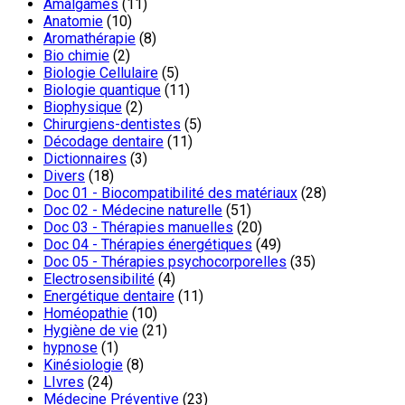
Amalgames
(11)
Anatomie
(10)
Aromathérapie
(8)
Bio chimie
(2)
Biologie Cellulaire
(5)
Biologie quantique
(11)
Biophysique
(2)
Chirurgiens-dentistes
(5)
Décodage dentaire
(11)
Dictionnaires
(3)
Divers
(18)
Doc 01 - Biocompatibilité des matériaux
(28)
Doc 02 - Médecine naturelle
(51)
Doc 03 - Thérapies manuelles
(20)
Doc 04 - Thérapies énergétiques
(49)
Doc 05 - Thérapies psychocorporelles
(35)
Electrosensibilité
(4)
Energétique dentaire
(11)
Homéopathie
(10)
Hygiène de vie
(21)
hypnose
(1)
Kinésiologie
(8)
LIvres
(24)
Médecine Préventive
(23)