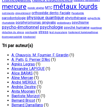
maladies parodontales
métaux lourds
mercure
MTC
monde végétal
orthopédie dento-faciale
nutriments
oligo-élément
Parodontite
physique quantique
parodontologie
phytothérapie
polyarthrite
porphyromonas gingivalis
psychisme
rhumatoïde
probiotiques
psycho-émotionnel
psychologie
psyché humaine
quantique
stress
réduction du stress
spiritualité
test musculaire
traitement homéopathique
écoresponsabilité
émotionnel
Tri par auteur(s)
A. Chauvois, M. Fournier, F. Girardin
(1)
A. Patti, G. Perrier D’Arc
(1)
Agnès Legras
(1)
Alexandre LAPIQUE
(1)
Alice BARAS
(1)
Aline Mercan
(1)
André MERGUI
(1)
Andrée Destre
(1)
Anita Moorjani
(1)
Baptiste Morizot
(1)
Bernard Bricot
(1)
Bernard Darraillans
(1)