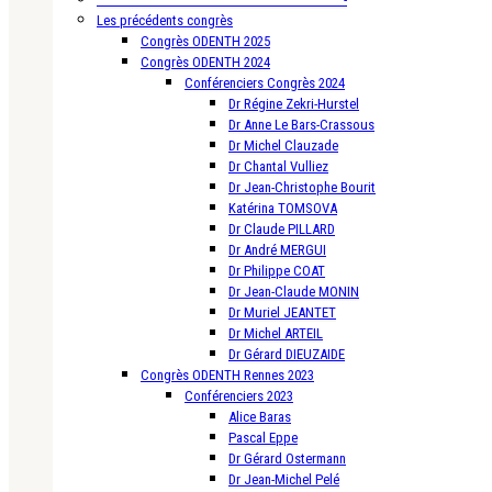
Les précédents congrès
Congrès ODENTH 2025
Congrès ODENTH 2024
Conférenciers Congrès 2024
Dr Régine Zekri-Hurstel
Dr Anne Le Bars-Crassous
Dr Michel Clauzade
Dr Chantal Vulliez
Dr Jean-Christophe Bourit
Katérina TOMSOVA
Dr Claude PILLARD
Dr André MERGUI
Dr Philippe COAT
Dr Jean-Claude MONIN
Dr Muriel JEANTET
Dr Michel ARTEIL
Dr Gérard DIEUZAIDE
Congrès ODENTH Rennes 2023
Conférenciers 2023
Alice Baras
Pascal Eppe
Dr Gérard Ostermann
Dr Jean-Michel Pelé