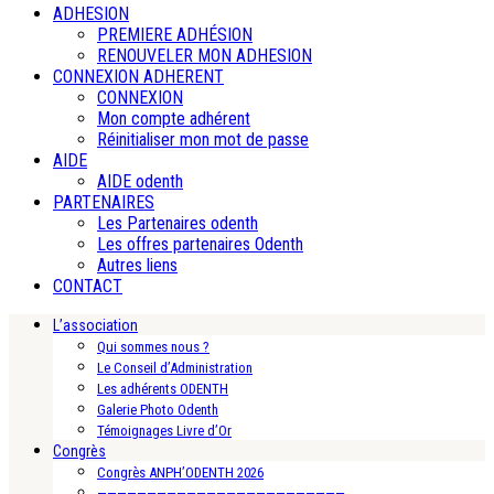
ADHESION
PREMIERE ADHÉSION
RENOUVELER MON ADHESION
CONNEXION ADHERENT
CONNEXION
Mon compte adhérent
Réinitialiser mon mot de passe
AIDE
AIDE odenth
PARTENAIRES
Les Partenaires odenth
Les offres partenaires Odenth
Autres liens
CONTACT
L’association
Qui sommes nous ?
Le Conseil d’Administration
Les adhérents ODENTH
Galerie Photo Odenth
Témoignages Livre d’Or
Congrès
Congrès ANPH’ODENTH 2026
—————————————————————————-