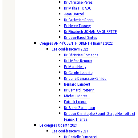
Dr Christine Perez
Dr Maha H. DAOU
Jean Jouzel
Dr Catherine Rossi,
Pr Hervé Tassery
Dr Elisabeth JOHAN-AMOURETTE
Dr Jean-Raoul Sintès
Congres ANPH’ODENTH ODENTH Biarritz 2022
Les conférenciers 2022
Dr Christine Romagna
Dr Hélène Renoux
Pr Marc Henry
Dr Carole Leconte
Dr Julie Demassue-Rannou
Bernard Lambert
Dr Bernard Poitevin
Michel Lidoreau
Patrick Latour
Dr Arash Zarrinpour
Dr Jean-Christophe Bourit, Serge Henrotte et
Franck Therras
Le congrès Odenth 2021
Les conférenciers 2021
Dr Danielle Dumonteil