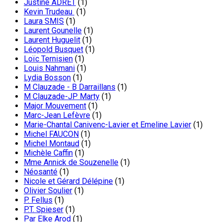
Justine ADRET
(1)
Kevin Trudeau
(1)
Laura SMIS
(1)
Laurent Gounelle
(1)
Laurent Huguelit
(1)
Léopold Busquet
(1)
Loïc Ternisien
(1)
Louis Nahmani
(1)
Lydia Bosson
(1)
M Clauzade - B Darraillans
(1)
M Clauzade-JP Marty
(1)
Major Mouvement
(1)
Marc-Jean Lefèvre
(1)
Marie-Chantal Canivenc-Lavier et Emeline Lavier
(1)
Michel FAUCON
(1)
Michel Montaud
(1)
Michèle Caffin
(1)
Mme Annick de Souzenelle
(1)
Néosanté
(1)
Nicole et Gérard Délépine
(1)
Olivier Soulier
(1)
P. Fellus
(1)
P.T. Spieser
(1)
Par Elke Arod
(1)