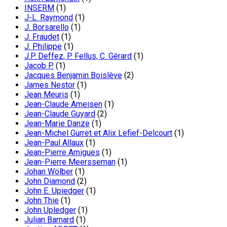
INSERM
(1)
J-L. Raymond
(1)
J. Borsarello
(1)
J. Fraudet
(1)
J. Philippe
(1)
J.P. Deffez, P. Fellus, C. Gérard
(1)
Jacob P.
(1)
Jacques Benjamin Boislève
(2)
James Nestor
(1)
Jean Meuris
(1)
Jean-Claude Ameisen
(1)
Jean-Claude Guyard
(2)
Jean-Marie Danze
(1)
Jean-Michel Gurret et Alix Lefief-Delcourt
(1)
Jean-Paul Allaux
(1)
Jean-Pierre Amigues
(1)
Jean-Pierre Meersseman
(1)
Johan Wölber
(1)
John Diamond
(2)
John E. Upiedger
(1)
John Thie
(1)
John Upledger
(1)
Julian Barnard
(1)