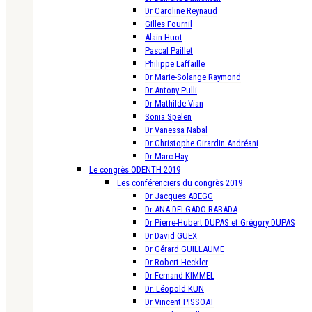
Dr Caroline Reynaud
Gilles Fournil
Alain Huot
Pascal Paillet
Philippe Laffaille
Dr Marie-Solange Raymond
Dr Antony Pulli
Dr Mathilde Vian
Sonia Spelen
Dr Vanessa Nabal
Dr Christophe Girardin Andréani
Dr Marc Hay
Le congrès ODENTH 2019
Les conférenciers du congrès 2019
Dr Jacques ABEGG
Dr ANA DELGADO RABADA
Dr Pierre-Hubert DUPAS et Grégory DUPAS
Dr David GUEX
Dr Gérard GUILLAUME
Dr Robert Heckler
Dr Fernand KIMMEL
Dr. Léopold KUN
Dr Vincent PISSOAT