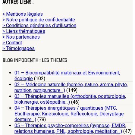
AUTRES LIENS :
> Mentions légales
> Notre politique de confidentialité
> Conditions générales d’utilisation
> Liens thématiques
> Nos partenaires
> Contact
> Témoignages
BLOG INF’ODENTH : LES THEMES
01 – Biocompatibilité matériaux et Environnement,
écologie
(102)
02 – Médecine naturelle (homéo, naturo, aroma, phyto,
nutrition, nutripuncture…)
(149)
03 – Thérapies manuelles (orthodontie, posturologie,
biokinergie, ostéopathie…)
(46)
04 – Thérapies énergétiques / quantiques (MTC,
Etiothérapie, Kinésiologie, Réflexologie, Décryptage
dentaire…)
(78)
05 – Thérapies psycho-corporelles (hypnose, EMDR,
relations humaines, PNL, sophrologie, méditation…)
(47)