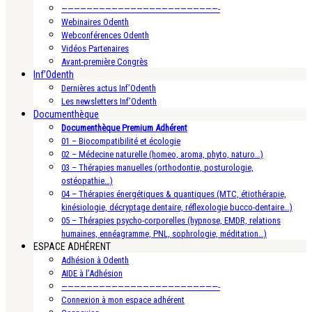
—————————————————————————-
Webinaires Odenth
Webconférences Odenth
Vidéos Partenaires
Avant-première Congrès
Inf’Odenth
Dernières actus Inf’Odenth
Les newsletters Inf’Odenth
Documenthèque
Documenthèque Premium Adhérent
01 – Biocompatibilité et écologie
02 – Médecine naturelle (homeo, aroma, phyto, naturo…)
03 – Thérapies manuelles (orthodontie, posturologie,
ostéopathie…)
04 – Thérapies énergétiques & quantiques (MTC, étiothérapie,
kinésiologie, décryptage dentaire, réflexologie bucco-dentaire…)
05 – Thérapies psycho-corporelles (hypnose, EMDR, relations
humaines, ennéagramme, PNL, sophrologie, méditation…)
ESPACE ADHÉRENT
Adhésion à Odenth
AIDE à l’Adhésion
—————————————————————————-
Connexion à mon espace adhérent