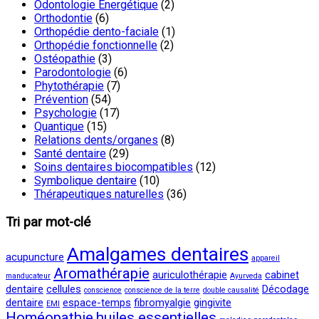
Odontologie Energétique
(2)
Orthodontie
(6)
Orthopédie dento-faciale
(1)
Orthopédie fonctionnelle
(2)
Ostéopathie
(3)
Parodontologie
(6)
Phytothérapie
(7)
Prévention
(54)
Psychologie
(17)
Quantique
(15)
Relations dents/organes
(8)
Santé dentaire
(29)
Soins dentaires biocompatibles
(12)
Symbolique dentaire
(10)
Thérapeutiques naturelles
(36)
Tri par mot-clé
Amalgames dentaires
acupuncture
appareil
Aromathérapie
auriculothérapie
cabinet
manducateur
Ayurveda
dentaire
cellules
Décodage
conscience
conscience de la terre
double causalité
dentaire
espace-temps
fibromyalgie
gingivite
EMI
Homéopathie
huiles essentielles