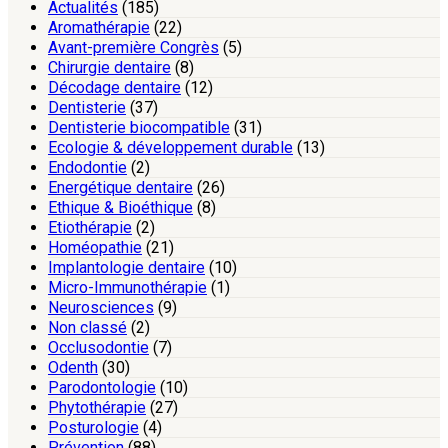
Actualités
(185)
Aromathérapie
(22)
Avant-première Congrès
(5)
Chirurgie dentaire
(8)
Décodage dentaire
(12)
Dentisterie
(37)
Dentisterie biocompatible
(31)
Ecologie & développement durable
(13)
Endodontie
(2)
Energétique dentaire
(26)
Ethique & Bioéthique
(8)
Etiothérapie
(2)
Homéopathie
(21)
Implantologie dentaire
(10)
Micro-Immunothérapie
(1)
Neurosciences
(9)
Non classé
(2)
Occlusodontie
(7)
Odenth
(30)
Parodontologie
(10)
Phytothérapie
(27)
Posturologie
(4)
Prévention
(88)