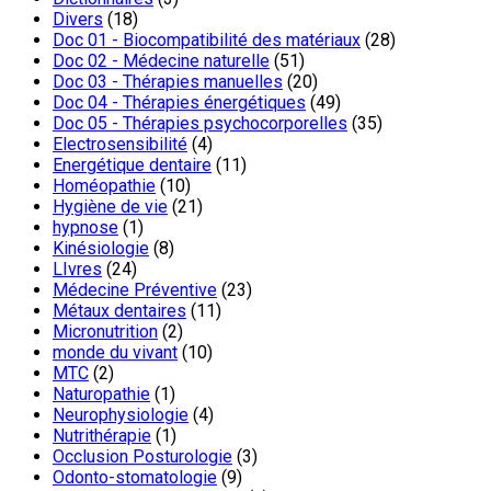
Divers
(18)
Doc 01 - Biocompatibilité des matériaux
(28)
Doc 02 - Médecine naturelle
(51)
Doc 03 - Thérapies manuelles
(20)
Doc 04 - Thérapies énergétiques
(49)
Doc 05 - Thérapies psychocorporelles
(35)
Electrosensibilité
(4)
Energétique dentaire
(11)
Homéopathie
(10)
Hygiène de vie
(21)
hypnose
(1)
Kinésiologie
(8)
LIvres
(24)
Médecine Préventive
(23)
Métaux dentaires
(11)
Micronutrition
(2)
monde du vivant
(10)
MTC
(2)
Naturopathie
(1)
Neurophysiologie
(4)
Nutrithérapie
(1)
Occlusion Posturologie
(3)
Odonto-stomatologie
(9)