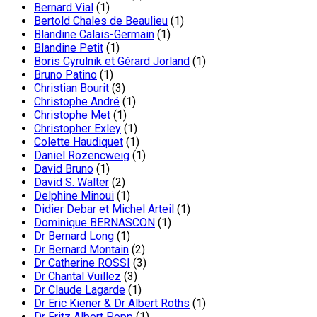
Bernard Vial
(1)
Bertold Chales de Beaulieu
(1)
Blandine Calais-Germain
(1)
Blandine Petit
(1)
Boris Cyrulnik et Gérard Jorland
(1)
Bruno Patino
(1)
Christian Bourit
(3)
Christophe André
(1)
Christophe Met
(1)
Christopher Exley
(1)
Colette Haudiquet
(1)
Daniel Rozencweig
(1)
David Bruno
(1)
David S. Walter
(2)
Delphine Minoui
(1)
Didier Debar et Michel Arteil
(1)
Dominique BERNASCON
(1)
Dr Bernard Long
(1)
Dr Bernard Montain
(2)
Dr Catherine ROSSI
(3)
Dr Chantal Vuillez
(3)
Dr Claude Lagarde
(1)
Dr Eric Kiener & Dr Albert Roths
(1)
Dr Fritz Albert Popp
(1)