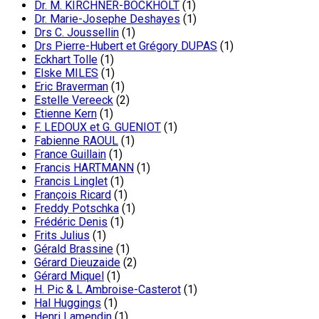
Dr. M. KIRCHNER-BOCKHOLT
(1)
Dr. Marie-Josephe Deshayes
(1)
Drs C. Joussellin
(1)
Drs Pierre-Hubert et Grégory DUPAS
(1)
Eckhart Tolle
(1)
Elske MILES
(1)
Eric Braverman
(1)
Estelle Vereeck
(2)
Etienne Kern
(1)
F. LEDOUX et G. GUENIOT
(1)
Fabienne RAOUL
(1)
France Guillain
(1)
Francis HARTMANN
(1)
Francis Linglet
(1)
François Ricard
(1)
Freddy Potschka
(1)
Frédéric Denis
(1)
Frits Julius
(1)
Gérald Brassine
(1)
Gérard Dieuzaide
(2)
Gérard Miquel
(1)
H. Pic & L Ambroise-Casterot
(1)
Hal Huggings
(1)
Henri Lamendin
(1)