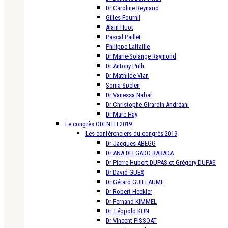
Dr Caroline Reynaud
Gilles Fournil
Alain Huot
Pascal Paillet
Philippe Laffaille
Dr Marie-Solange Raymond
Dr Antony Pulli
Dr Mathilde Vian
Sonia Spelen
Dr Vanessa Nabal
Dr Christophe Girardin Andréani
Dr Marc Hay
Le congrès ODENTH 2019
Les conférenciers du congrès 2019
Dr Jacques ABEGG
Dr ANA DELGADO RABADA
Dr Pierre-Hubert DUPAS et Grégory DUPAS
Dr David GUEX
Dr Gérard GUILLAUME
Dr Robert Heckler
Dr Fernand KIMMEL
Dr. Léopold KUN
Dr Vincent PISSOAT