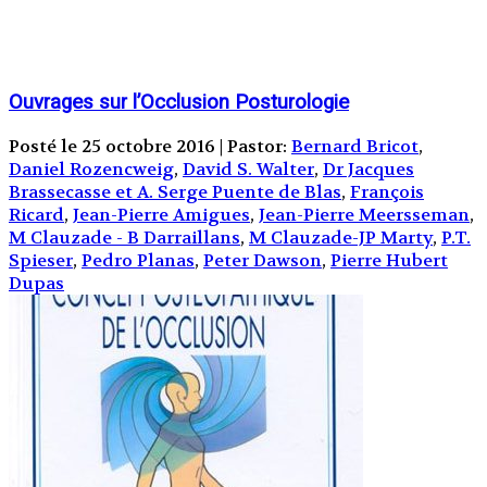
Ouvrages sur l’Occlusion Posturologie
Posté le 25 octobre 2016 | Pastor:
Bernard Bricot
,
Daniel Rozencweig
,
David S. Walter
,
Dr Jacques
Brassecasse et A. Serge Puente de Blas
,
François
Ricard
,
Jean-Pierre Amigues
,
Jean-Pierre Meersseman
,
M Clauzade - B Darraillans
,
M Clauzade-JP Marty
,
P.T.
Spieser
,
Pedro Planas
,
Peter Dawson
,
Pierre Hubert
Dupas