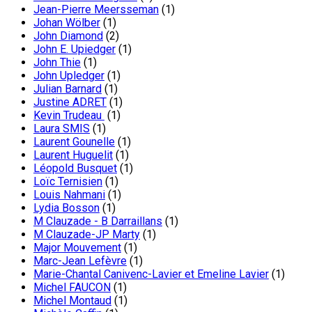
Jean-Pierre Meersseman
(1)
Johan Wölber
(1)
John Diamond
(2)
John E. Upiedger
(1)
John Thie
(1)
John Upledger
(1)
Julian Barnard
(1)
Justine ADRET
(1)
Kevin Trudeau
(1)
Laura SMIS
(1)
Laurent Gounelle
(1)
Laurent Huguelit
(1)
Léopold Busquet
(1)
Loïc Ternisien
(1)
Louis Nahmani
(1)
Lydia Bosson
(1)
M Clauzade - B Darraillans
(1)
M Clauzade-JP Marty
(1)
Major Mouvement
(1)
Marc-Jean Lefèvre
(1)
Marie-Chantal Canivenc-Lavier et Emeline Lavier
(1)
Michel FAUCON
(1)
Michel Montaud
(1)