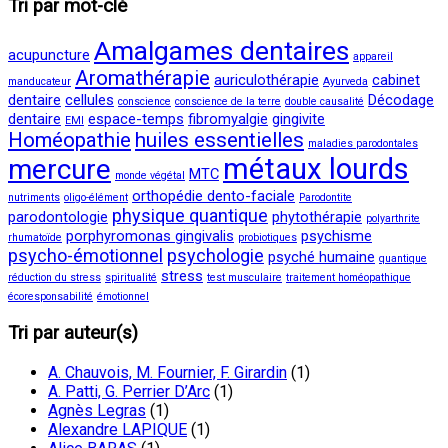
Tri par mot-clé
Amalgames dentaires
acupuncture
appareil
Aromathérapie
auriculothérapie
cabinet
manducateur
Ayurveda
dentaire
cellules
Décodage
conscience
conscience de la terre
double causalité
dentaire
espace-temps
fibromyalgie
gingivite
EMI
Homéopathie
huiles essentielles
maladies parodontales
métaux lourds
mercure
MTC
monde végétal
orthopédie dento-faciale
nutriments
oligo-élément
Parodontite
physique quantique
parodontologie
phytothérapie
polyarthrite
porphyromonas gingivalis
psychisme
rhumatoïde
probiotiques
psycho-émotionnel
psychologie
psyché humaine
quantique
stress
réduction du stress
spiritualité
test musculaire
traitement homéopathique
écoresponsabilité
émotionnel
Tri par auteur(s)
A. Chauvois, M. Fournier, F. Girardin
(1)
A. Patti, G. Perrier D’Arc
(1)
Agnès Legras
(1)
Alexandre LAPIQUE
(1)