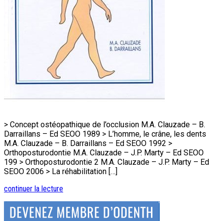
> Concept ostéopathique de l’occlusion M.A. Clauzade – B.
Darraillans – Ed SEOO 1989 > L’homme, le crâne, les dents
M.A. Clauzade – B. Darraillans – Ed SEOO 1992 >
Orthoposturodontie M.A. Clauzade – J.P. Marty – Ed SEOO
199 > Orthoposturodontie 2 M.A. Clauzade – J.P. Marty – Ed
SEOO 2006 > La réhabilitation […]
continuer la lecture