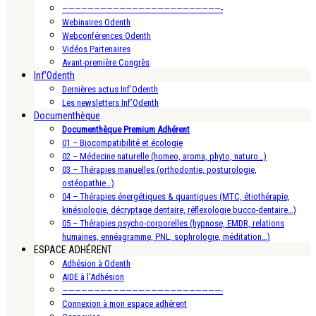
—————————————————————————-
Webinaires Odenth
Webconférences Odenth
Vidéos Partenaires
Avant-première Congrès
Inf’Odenth
Dernières actus Inf’Odenth
Les newsletters Inf’Odenth
Documenthèque
Documenthèque Premium Adhérent
01 – Biocompatibilité et écologie
02 – Médecine naturelle (homeo, aroma, phyto, naturo…)
03 – Thérapies manuelles (orthodontie, posturologie,
ostéopathie…)
04 – Thérapies énergétiques & quantiques (MTC, étiothérapie,
kinésiologie, décryptage dentaire, réflexologie bucco-dentaire…)
05 – Thérapies psycho-corporelles (hypnose, EMDR, relations
humaines, ennéagramme, PNL, sophrologie, méditation…)
ESPACE ADHÉRENT
Adhésion à Odenth
AIDE à l’Adhésion
—————————————————————————-
Connexion à mon espace adhérent