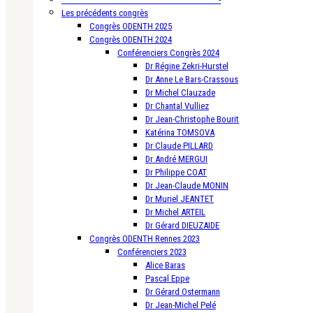
Les précédents congrès
Congrès ODENTH 2025
Congrès ODENTH 2024
Conférenciers Congrès 2024
Dr Régine Zekri-Hurstel
Dr Anne Le Bars-Crassous
Dr Michel Clauzade
Dr Chantal Vulliez
Dr Jean-Christophe Bourit
Katérina TOMSOVA
Dr Claude PILLARD
Dr André MERGUI
Dr Philippe COAT
Dr Jean-Claude MONIN
Dr Muriel JEANTET
Dr Michel ARTEIL
Dr Gérard DIEUZAIDE
Congrès ODENTH Rennes 2023
Conférenciers 2023
Alice Baras
Pascal Eppe
Dr Gérard Ostermann
Dr Jean-Michel Pelé