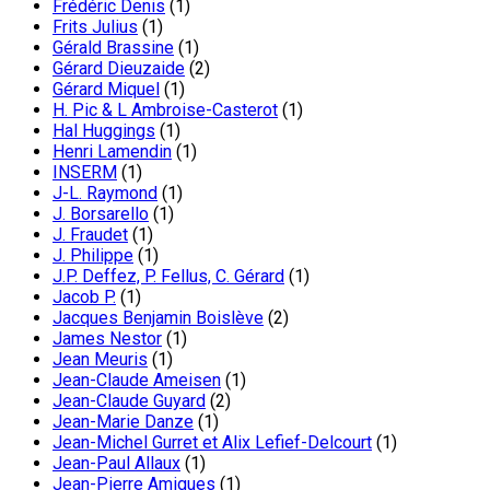
Frédéric Denis
(1)
Frits Julius
(1)
Gérald Brassine
(1)
Gérard Dieuzaide
(2)
Gérard Miquel
(1)
H. Pic & L Ambroise-Casterot
(1)
Hal Huggings
(1)
Henri Lamendin
(1)
INSERM
(1)
J-L. Raymond
(1)
J. Borsarello
(1)
J. Fraudet
(1)
J. Philippe
(1)
J.P. Deffez, P. Fellus, C. Gérard
(1)
Jacob P.
(1)
Jacques Benjamin Boislève
(2)
James Nestor
(1)
Jean Meuris
(1)
Jean-Claude Ameisen
(1)
Jean-Claude Guyard
(2)
Jean-Marie Danze
(1)
Jean-Michel Gurret et Alix Lefief-Delcourt
(1)
Jean-Paul Allaux
(1)
Jean-Pierre Amigues
(1)