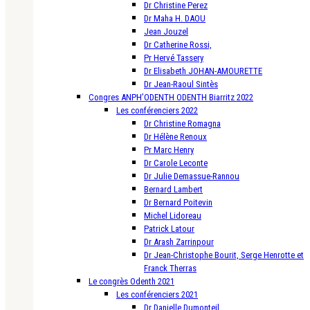
Dr Christine Perez
Dr Maha H. DAOU
Jean Jouzel
Dr Catherine Rossi,
Pr Hervé Tassery
Dr Elisabeth JOHAN-AMOURETTE
Dr Jean-Raoul Sintès
Congres ANPH’ODENTH ODENTH Biarritz 2022
Les conférenciers 2022
Dr Christine Romagna
Dr Hélène Renoux
Pr Marc Henry
Dr Carole Leconte
Dr Julie Demassue-Rannou
Bernard Lambert
Dr Bernard Poitevin
Michel Lidoreau
Patrick Latour
Dr Arash Zarrinpour
Dr Jean-Christophe Bourit, Serge Henrotte et
Franck Therras
Le congrès Odenth 2021
Les conférenciers 2021
Dr Danielle Dumonteil