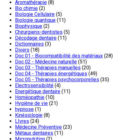
Aromathérapie
(8)
Bio chimie
(2)
Biologie Cellulaire
(5)
Biologie quantique
(11)
Biophysique
(2)
Chirurgiens-dentistes
(5)
Décodage dentaire
(11)
Dictionnaires
(3)
Divers
(18)
Doc 01 - Biocompatibilité des matériaux
(28)
Doc 02 - Médecine naturelle
(51)
Doc 03 - Thérapies manuelles
(20)
Doc 04 - Thérapies énergétiques
(49)
Doc 05 - Thérapies psychocorporelles
(35)
Electrosensibilité
(4)
Energétique dentaire
(11)
Homéopathie
(10)
Hygiène de vie
(21)
hypnose
(1)
Kinésiologie
(8)
LIvres
(24)
Médecine Préventive
(23)
Métaux dentaires
(11)
Micronutrition
(2)