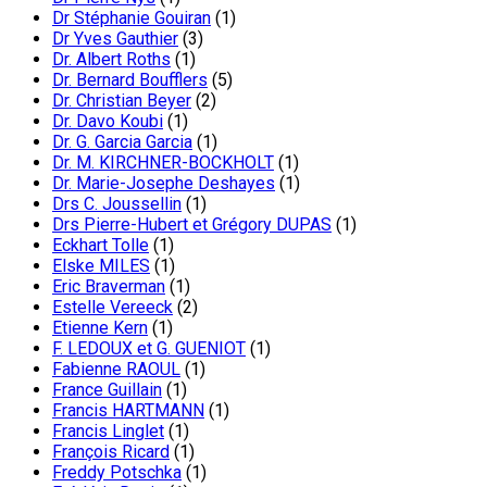
Dr Stéphanie Gouiran
(1)
Dr Yves Gauthier
(3)
Dr. Albert Roths
(1)
Dr. Bernard Boufflers
(5)
Dr. Christian Beyer
(2)
Dr. Davo Koubi
(1)
Dr. G. Garcia Garcia
(1)
Dr. M. KIRCHNER-BOCKHOLT
(1)
Dr. Marie-Josephe Deshayes
(1)
Drs C. Joussellin
(1)
Drs Pierre-Hubert et Grégory DUPAS
(1)
Eckhart Tolle
(1)
Elske MILES
(1)
Eric Braverman
(1)
Estelle Vereeck
(2)
Etienne Kern
(1)
F. LEDOUX et G. GUENIOT
(1)
Fabienne RAOUL
(1)
France Guillain
(1)
Francis HARTMANN
(1)
Francis Linglet
(1)
François Ricard
(1)
Freddy Potschka
(1)