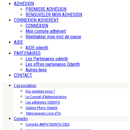
ADHESION
PREMIERE ADHÉSION
RENOUVELER MON ADHESION
CONNEXION ADHERENT
CONNEXION
Mon compte adhérent
Réinitialiser mon mot de passe
AIDE
AIDE odenth
PARTENAIRES
Les Partenaires odenth
Les offres partenaires Odenth
Autres liens
CONTACT
L’association
Qui sommes nous ?
Le Conseil d’Administration
Les adhérents ODENTH
Galerie Photo Odenth
Témoignages Livre d’Or
Congrès
Congrès ANPH’ODENTH 2026
—————————————————————————-