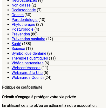
Neurosciences
(9)
Non classé
(2)
Occlusodontie
(7)
Odenth
(30)
Parodontologie
(10)
Phytothérapie
(27)
Posturologie
(4)
Prévention
(88)
Prévention sanitaire
(12)
Santé
(188)
Science
(13)
Symbolique dentaire
(9)
Thérapies quantiques
(11)
Vidéos partenaires
(6)
Webconférences
(11)
Webinaire à la Une
(5)
Webinaires Odenth
(24)
Politique de confidentialité
Odenth s’engage à protéger votre vie privée.
En utilisant ce site et/ou en adhérant à notre association,