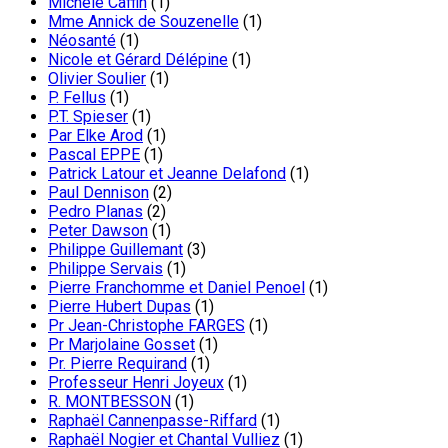
Michèle Caffin
(1)
Mme Annick de Souzenelle
(1)
Néosanté
(1)
Nicole et Gérard Délépine
(1)
Olivier Soulier
(1)
P. Fellus
(1)
P.T. Spieser
(1)
Par Elke Arod
(1)
Pascal EPPE
(1)
Patrick Latour et Jeanne Delafond
(1)
Paul Dennison
(2)
Pedro Planas
(2)
Peter Dawson
(1)
Philippe Guillemant
(3)
Philippe Servais
(1)
Pierre Franchomme et Daniel Penoel
(1)
Pierre Hubert Dupas
(1)
Pr Jean-Christophe FARGES
(1)
Pr Marjolaine Gosset
(1)
Pr. Pierre Requirand
(1)
Professeur Henri Joyeux
(1)
R. MONTBESSON
(1)
Raphaël Cannenpasse-Riffard
(1)
Raphaël Nogier et Chantal Vulliez
(1)