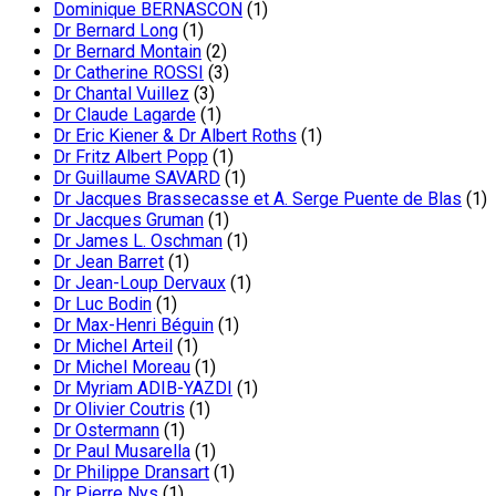
Dominique BERNASCON
(1)
Dr Bernard Long
(1)
Dr Bernard Montain
(2)
Dr Catherine ROSSI
(3)
Dr Chantal Vuillez
(3)
Dr Claude Lagarde
(1)
Dr Eric Kiener & Dr Albert Roths
(1)
Dr Fritz Albert Popp
(1)
Dr Guillaume SAVARD
(1)
Dr Jacques Brassecasse et A. Serge Puente de Blas
(1)
Dr Jacques Gruman
(1)
Dr James L. Oschman
(1)
Dr Jean Barret
(1)
Dr Jean-Loup Dervaux
(1)
Dr Luc Bodin
(1)
Dr Max-Henri Béguin
(1)
Dr Michel Arteil
(1)
Dr Michel Moreau
(1)
Dr Myriam ADIB-YAZDI
(1)
Dr Olivier Coutris
(1)
Dr Ostermann
(1)
Dr Paul Musarella
(1)
Dr Philippe Dransart
(1)
Dr Pierre Nys
(1)