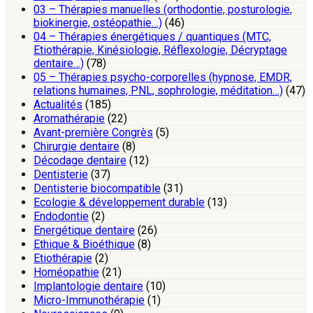
03 – Thérapies manuelles (orthodontie, posturologie,
biokinergie, ostéopathie…)
(46)
04 – Thérapies énergétiques / quantiques (MTC,
Etiothérapie, Kinésiologie, Réflexologie, Décryptage
dentaire…)
(78)
05 – Thérapies psycho-corporelles (hypnose, EMDR,
relations humaines, PNL, sophrologie, méditation…)
(47)
Actualités
(185)
Aromathérapie
(22)
Avant-première Congrès
(5)
Chirurgie dentaire
(8)
Décodage dentaire
(12)
Dentisterie
(37)
Dentisterie biocompatible
(31)
Ecologie & développement durable
(13)
Endodontie
(2)
Energétique dentaire
(26)
Ethique & Bioéthique
(8)
Etiothérapie
(2)
Homéopathie
(21)
Implantologie dentaire
(10)
Micro-Immunothérapie
(1)