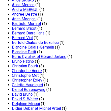
Alice BARAS
(1)
Aline Mercan
(1)
André MERGUI
(1)
Andrée Destre
(1)
Anita Moorjani
(1)
Baptiste Morizot
(1)
Bernard Bricot
(1)
Bernard Darraillans
(1)
Bernard Vial
(1)
Bertold Chales de Beaulieu
(1)
Blandine Calais-Germain
(1)
Blandine Petit
(1)
Boris Cyrulnik et Gérard Jorland
(1)
Bruno Patino
(1)
Christian Bourit
(3)
Christophe André
(1)
Christophe Met
(1)
Christopher Exley
(1)
Colette Haudiquet
(1)
Daniel Rozencweig
(1)
David Bruno
(1)
David S. Walter
(2)
Delphine Minoui
(1)
Didier Debar et Michel Arteil
(1)