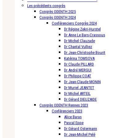
Les précédents congrès
Congrès ODENTH 2025
Congrès ODENTH 2024
Conférenciers Congrès 2024
Dr Régine Zekri-Hurstel
Dr Anne Le Bars-Crassous
Dr Michel Clauzade
Dr Chantal Vulliez
Dr Jean-Christophe Bourit
Katérina TOMSOVA
Dr Claude PILLARD
Dr André MERGUI
Dr Philippe COAT
Dr Jean-Claude MONIN
Dr Muriel JEANTET
Dr Michel ARTEIL
Dr Gérard DIEUZAIDE
Congrès ODENTH Rennes 2023
Conférenciers 2023
Alice Baras
Pascal Eppe
Dr Gérard Ostermann
Dr Jean-Michel Pelé