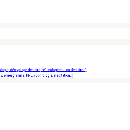
logie, décryptage dentaire, réflexologie bucco-dentaire…)
es, ennéagramme, PNL, sophrologie, méditation…)