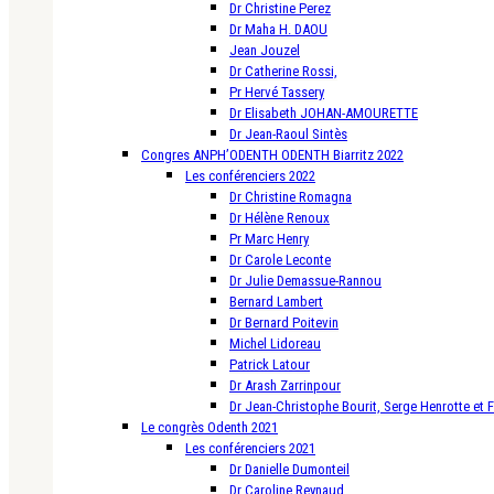
Dr Christine Perez
Dr Maha H. DAOU
Jean Jouzel
Dr Catherine Rossi,
Pr Hervé Tassery
Dr Elisabeth JOHAN-AMOURETTE
Dr Jean-Raoul Sintès
Congres ANPH’ODENTH ODENTH Biarritz 2022
Les conférenciers 2022
Dr Christine Romagna
Dr Hélène Renoux
Pr Marc Henry
Dr Carole Leconte
Dr Julie Demassue-Rannou
Bernard Lambert
Dr Bernard Poitevin
Michel Lidoreau
Patrick Latour
Dr Arash Zarrinpour
Dr Jean-Christophe Bourit, Serge Henrotte et 
Le congrès Odenth 2021
Les conférenciers 2021
Dr Danielle Dumonteil
Dr Caroline Reynaud