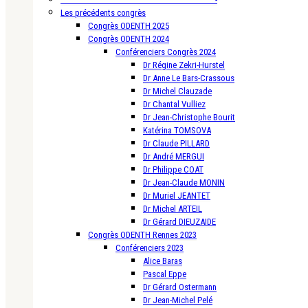
Les précédents congrès
Congrès ODENTH 2025
Congrès ODENTH 2024
Conférenciers Congrès 2024
Dr Régine Zekri-Hurstel
Dr Anne Le Bars-Crassous
Dr Michel Clauzade
Dr Chantal Vulliez
Dr Jean-Christophe Bourit
Katérina TOMSOVA
Dr Claude PILLARD
Dr André MERGUI
Dr Philippe COAT
Dr Jean-Claude MONIN
Dr Muriel JEANTET
Dr Michel ARTEIL
Dr Gérard DIEUZAIDE
Congrès ODENTH Rennes 2023
Conférenciers 2023
Alice Baras
Pascal Eppe
Dr Gérard Ostermann
Dr Jean-Michel Pelé