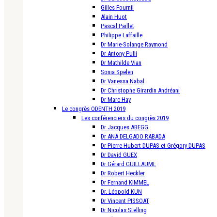
Gilles Fournil
Alain Huot
Pascal Paillet
Philippe Laffaille
Dr Marie-Solange Raymond
Dr Antony Pulli
Dr Mathilde Vian
Sonia Spelen
Dr Vanessa Nabal
Dr Christophe Girardin Andréani
Dr Marc Hay
Le congrès ODENTH 2019
Les conférenciers du congrès 2019
Dr Jacques ABEGG
Dr ANA DELGADO RABADA
Dr Pierre-Hubert DUPAS et Grégory DUPAS
Dr David GUEX
Dr Gérard GUILLAUME
Dr Robert Heckler
Dr Fernand KIMMEL
Dr. Léopold KUN
Dr Vincent PISSOAT
Dr Nicolas Stelling