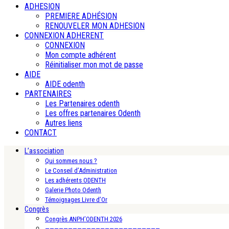
ADHESION
PREMIERE ADHÉSION
RENOUVELER MON ADHESION
CONNEXION ADHERENT
CONNEXION
Mon compte adhérent
Réinitialiser mon mot de passe
AIDE
AIDE odenth
PARTENAIRES
Les Partenaires odenth
Les offres partenaires Odenth
Autres liens
CONTACT
L’association
Qui sommes nous ?
Le Conseil d’Administration
Les adhérents ODENTH
Galerie Photo Odenth
Témoignages Livre d’Or
Congrès
Congrès ANPH’ODENTH 2026
—————————————————————————-