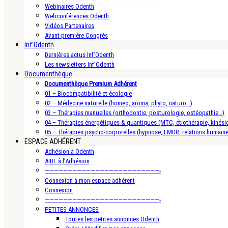
Webinaires Odenth
Webconférences Odenth
Vidéos Partenaires
Avant-première Congrès
Inf’Odenth
Dernières actus Inf’Odenth
Les newsletters Inf’Odenth
Documenthèque
Documenthèque Premium Adhérent
01 – Biocompatibilité et écologie
02 – Médecine naturelle (homeo, aroma, phyto, naturo…)
03 – Thérapies manuelles (orthodontie, posturologie, ostéopathie…)
04 – Thérapies énergétiques & quantiques (MTC, étiothérapie, kinésio
05 – Thérapies psycho-corporelles (hypnose, EMDR, relations humain
ESPACE ADHÉRENT
Adhésion à Odenth
AIDE à l’Adhésion
—————————————————————————-
Connexion à mon espace adhérent
Connexion
—————————————————————————-
PETITES ANNONCES
Toutes les petites annonces Odenth