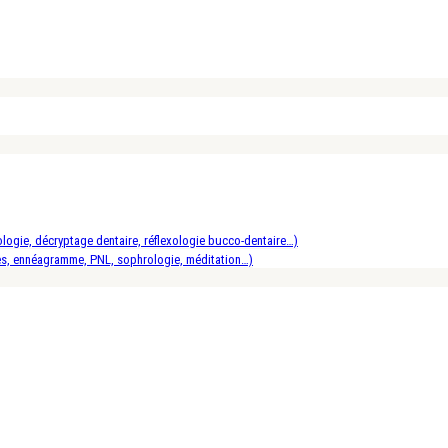
logie, décryptage dentaire, réflexologie bucco-dentaire…)
es, ennéagramme, PNL, sophrologie, méditation…)