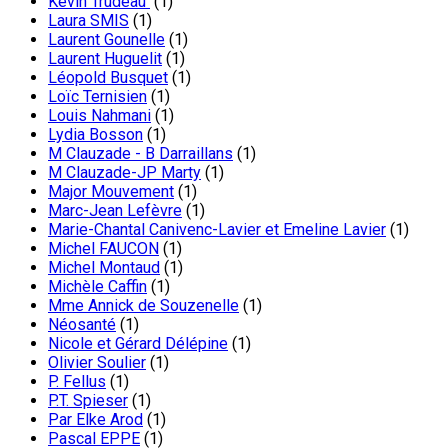
Kevin Trudeau
(1)
Laura SMIS
(1)
Laurent Gounelle
(1)
Laurent Huguelit
(1)
Léopold Busquet
(1)
Loïc Ternisien
(1)
Louis Nahmani
(1)
Lydia Bosson
(1)
M Clauzade - B Darraillans
(1)
M Clauzade-JP Marty
(1)
Major Mouvement
(1)
Marc-Jean Lefèvre
(1)
Marie-Chantal Canivenc-Lavier et Emeline Lavier
(1)
Michel FAUCON
(1)
Michel Montaud
(1)
Michèle Caffin
(1)
Mme Annick de Souzenelle
(1)
Néosanté
(1)
Nicole et Gérard Délépine
(1)
Olivier Soulier
(1)
P. Fellus
(1)
P.T. Spieser
(1)
Par Elke Arod
(1)
Pascal EPPE
(1)