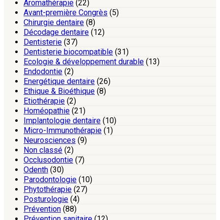
Aromathérapie
(22)
Avant-première Congrès
(5)
Chirurgie dentaire
(8)
Décodage dentaire
(12)
Dentisterie
(37)
Dentisterie biocompatible
(31)
Ecologie & développement durable
(13)
Endodontie
(2)
Energétique dentaire
(26)
Ethique & Bioéthique
(8)
Etiothérapie
(2)
Homéopathie
(21)
Implantologie dentaire
(10)
Micro-Immunothérapie
(1)
Neurosciences
(9)
Non classé
(2)
Occlusodontie
(7)
Odenth
(30)
Parodontologie
(10)
Phytothérapie
(27)
Posturologie
(4)
Prévention
(88)
Prévention sanitaire
(12)