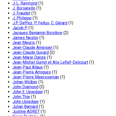
J-L. Raymond
(1)
J. Borsarello
(1)
J. Fraudet
(1)
J. Philippe
(1)
J.P. Deffez, P. Fellus, C. Gérard
(1)
Jacob P.
(1)
Jacques Benjamin Boislève
(2)
James Nestor
(1)
Jean Meuris
(1)
Jean-Claude Ameisen
(1)
Jean-Claude Guyard
(2)
Jean-Marie Danze
(1)
Jean-Michel Gurret et Alix Lefief-Delcourt
(1)
Jean-Paul Allaux
(1)
Jean-Pierre Amigues
(1)
Jean-Pierre Meersseman
(1)
Johan Wölber
(1)
John Diamond
(2)
John E. Upiedger
(1)
John Thie
(1)
John Upledger
(1)
Julian Barnard
(1)
Justine ADRET
(1)