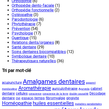
Orthodontie
(6)
Orthopédie dento-faciale
(1)
Orthopédie fonctionnelle
(2)
Ostéopathie
(3)
Parodontologie
(6)
Phytothérapie
(7)
Prévention
(54)
Psychologie
(17)
Quantique
(15)
Relations dents/organes
(8)
Santé dentaire
(29)
Soins dentaires biocompatibles
(12)
Symbolique dentaire
(10)
Thérapeutiques naturelles
(36)
Tri par mot-clé
Amalgames dentaires
acupuncture
appareil
Aromathérapie
auriculothérapie
cabinet
manducateur
Ayurveda
dentaire
cellules
Décodage
conscience
conscience de la terre
double causalité
dentaire
espace-temps
fibromyalgie
gingivite
EMI
Homéopathie
huiles essentielles
maladies parodontales