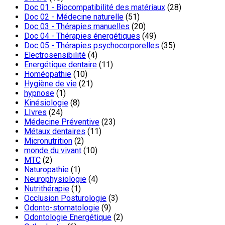
Doc 01 - Biocompatibilité des matériaux
(28)
Doc 02 - Médecine naturelle
(51)
Doc 03 - Thérapies manuelles
(20)
Doc 04 - Thérapies énergétiques
(49)
Doc 05 - Thérapies psychocorporelles
(35)
Electrosensibilité
(4)
Energétique dentaire
(11)
Homéopathie
(10)
Hygiène de vie
(21)
hypnose
(1)
Kinésiologie
(8)
LIvres
(24)
Médecine Préventive
(23)
Métaux dentaires
(11)
Micronutrition
(2)
monde du vivant
(10)
MTC
(2)
Naturopathie
(1)
Neurophysiologie
(4)
Nutrithérapie
(1)
Occlusion Posturologie
(3)
Odonto-stomatologie
(9)
Odontologie Energétique
(2)