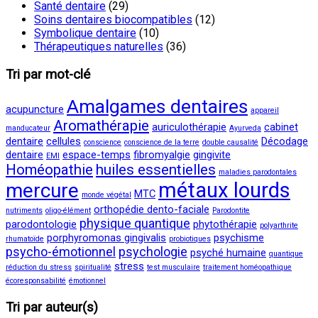
Santé dentaire
(29)
Soins dentaires biocompatibles
(12)
Symbolique dentaire
(10)
Thérapeutiques naturelles
(36)
Tri par mot-clé
Amalgames dentaires
acupuncture
appareil
Aromathérapie
auriculothérapie
cabinet
manducateur
Ayurveda
dentaire
cellules
Décodage
conscience
conscience de la terre
double causalité
dentaire
espace-temps
fibromyalgie
gingivite
EMI
Homéopathie
huiles essentielles
maladies parodontales
métaux lourds
mercure
MTC
monde végétal
orthopédie dento-faciale
nutriments
oligo-élément
Parodontite
physique quantique
parodontologie
phytothérapie
polyarthrite
porphyromonas gingivalis
psychisme
rhumatoïde
probiotiques
psycho-émotionnel
psychologie
psyché humaine
quantique
stress
réduction du stress
spiritualité
test musculaire
traitement homéopathique
écoresponsabilité
émotionnel
Tri par auteur(s)