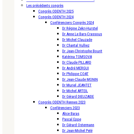
Les précédents congrès
Congrès ODENTH 2025
Congrès ODENTH 2024
Conférenciers Congrès 2024
Dr Régine Zekri-Hurstel
Dr Anne Le Bars-Crassous
Dr Michel Clauzade
Dr Chantal Vulliez
Dr Jean-Christophe Bourit
Katérina TOMSOVA
Dr Claude PILLARD
Dr André MERGUI
Dr Philippe COAT
Dr Jean-Claude MONIN
Dr Muriel JEANTET
Dr Michel ARTEIL
Dr Gérard DIEUZAIDE
Congrès ODENTH Rennes 2023
Conférenciers 2023
Alice Baras
Pascal Eppe
Dr Gérard Ostermann
Dr Jean-Michel Pelé