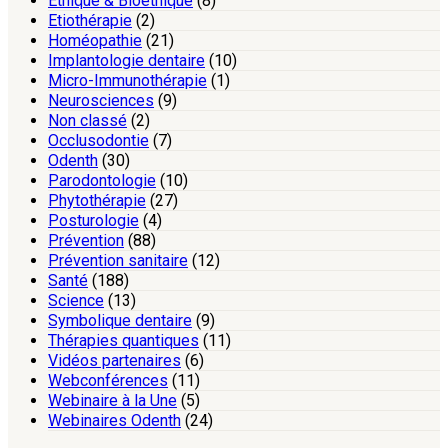
Ethique & Bioéthique
(8)
Etiothérapie
(2)
Homéopathie
(21)
Implantologie dentaire
(10)
Micro-Immunothérapie
(1)
Neurosciences
(9)
Non classé
(2)
Occlusodontie
(7)
Odenth
(30)
Parodontologie
(10)
Phytothérapie
(27)
Posturologie
(4)
Prévention
(88)
Prévention sanitaire
(12)
Santé
(188)
Science
(13)
Symbolique dentaire
(9)
Thérapies quantiques
(11)
Vidéos partenaires
(6)
Webconférences
(11)
Webinaire à la Une
(5)
Webinaires Odenth
(24)