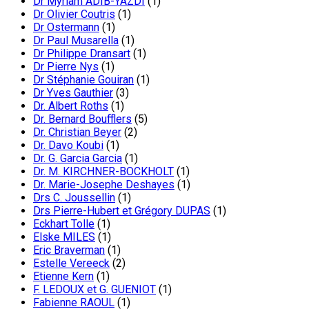
Dr Myriam ADIB-YAZDI
(1)
Dr Olivier Coutris
(1)
Dr Ostermann
(1)
Dr Paul Musarella
(1)
Dr Philippe Dransart
(1)
Dr Pierre Nys
(1)
Dr Stéphanie Gouiran
(1)
Dr Yves Gauthier
(3)
Dr. Albert Roths
(1)
Dr. Bernard Boufflers
(5)
Dr. Christian Beyer
(2)
Dr. Davo Koubi
(1)
Dr. G. Garcia Garcia
(1)
Dr. M. KIRCHNER-BOCKHOLT
(1)
Dr. Marie-Josephe Deshayes
(1)
Drs C. Joussellin
(1)
Drs Pierre-Hubert et Grégory DUPAS
(1)
Eckhart Tolle
(1)
Elske MILES
(1)
Eric Braverman
(1)
Estelle Vereeck
(2)
Etienne Kern
(1)
F. LEDOUX et G. GUENIOT
(1)
Fabienne RAOUL
(1)