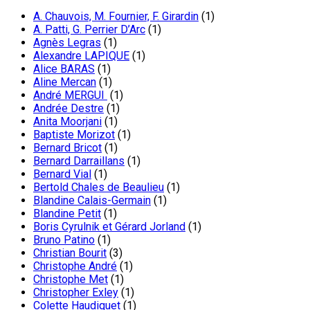
A. Chauvois, M. Fournier, F. Girardin
(1)
A. Patti, G. Perrier D’Arc
(1)
Agnès Legras
(1)
Alexandre LAPIQUE
(1)
Alice BARAS
(1)
Aline Mercan
(1)
André MERGUI
(1)
Andrée Destre
(1)
Anita Moorjani
(1)
Baptiste Morizot
(1)
Bernard Bricot
(1)
Bernard Darraillans
(1)
Bernard Vial
(1)
Bertold Chales de Beaulieu
(1)
Blandine Calais-Germain
(1)
Blandine Petit
(1)
Boris Cyrulnik et Gérard Jorland
(1)
Bruno Patino
(1)
Christian Bourit
(3)
Christophe André
(1)
Christophe Met
(1)
Christopher Exley
(1)
Colette Haudiquet
(1)