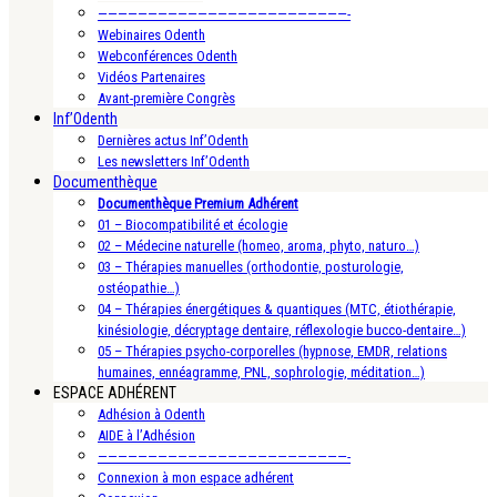
—————————————————————————-
Webinaires Odenth
Webconférences Odenth
Vidéos Partenaires
Avant-première Congrès
Inf’Odenth
Dernières actus Inf’Odenth
Les newsletters Inf’Odenth
Documenthèque
Documenthèque Premium Adhérent
01 – Biocompatibilité et écologie
02 – Médecine naturelle (homeo, aroma, phyto, naturo…)
03 – Thérapies manuelles (orthodontie, posturologie,
ostéopathie…)
04 – Thérapies énergétiques & quantiques (MTC, étiothérapie,
kinésiologie, décryptage dentaire, réflexologie bucco-dentaire…)
05 – Thérapies psycho-corporelles (hypnose, EMDR, relations
humaines, ennéagramme, PNL, sophrologie, méditation…)
ESPACE ADHÉRENT
Adhésion à Odenth
AIDE à l’Adhésion
—————————————————————————-
Connexion à mon espace adhérent