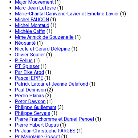
Major Mouvement
(1)
Marc-Jean Lefèvre
(1)
Marie-Chantal Canivenc-Lavier et Emeline Lavier
(1)
Michel FAUCON
(1)
Michel Montaud
(1)
Michèle Caffin
(1)
Mme Annick de Souzenelle
(1)
Néosanté
(1)
Nicole et Gérard Délépine
(1)
Olivier Soulier
(1)
P. Fellus
(1)
P.T. Spieser
(1)
Par Elke Arod
(1)
Pascal EPPE
(1)
Patrick Latour et Jeanne Delafond
(1)
Paul Dennison
(2)
Pedro Planas
(2)
Peter Dawson
(1)
Philippe Guillemant
(3)
Philippe Servais
(1)
Pierre Franchomme et Daniel Penoel
(1)
Pierre Hubert Dupas
(1)
Pr Jean-Christophe FARGES
(1)
Pr Marjolaine Gosset
(1)