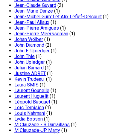
Jean-Claude Guyard
(2)
Jean-Marie Danze
(1)
Jean-Michel Gurret et Alix Lefief-Delcourt
(1)
Jean-Paul Allaux
(1)
Jean-Pierre Amigues
(1)
Jean-Pierre Meersseman
(1)
Johan Wölber
(1)
John Diamond
(2)
John E. Upiedger
(1)
John Thie
(1)
John Upledger
(1)
Julian Barnard
(1)
Justine ADRET
(1)
Kevin Trudeau
(1)
Laura SMIS
(1)
Laurent Gounelle
(1)
Laurent Huguelit
(1)
Léopold Busquet
(1)
Loïc Ternisien
(1)
Louis Nahmani
(1)
Lydia Bosson
(1)
M Clauzade - B Darraillans
(1)
M Clauzade-JP Marty
(1)