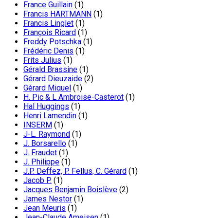
France Guillain
(1)
Francis HARTMANN
(1)
Francis Linglet
(1)
François Ricard
(1)
Freddy Potschka
(1)
Frédéric Denis
(1)
Frits Julius
(1)
Gérald Brassine
(1)
Gérard Dieuzaide
(2)
Gérard Miquel
(1)
H. Pic & L Ambroise-Casterot
(1)
Hal Huggings
(1)
Henri Lamendin
(1)
INSERM
(1)
J-L. Raymond
(1)
J. Borsarello
(1)
J. Fraudet
(1)
J. Philippe
(1)
J.P. Deffez, P. Fellus, C. Gérard
(1)
Jacob P.
(1)
Jacques Benjamin Boislève
(2)
James Nestor
(1)
Jean Meuris
(1)
Jean-Claude Ameisen
(1)