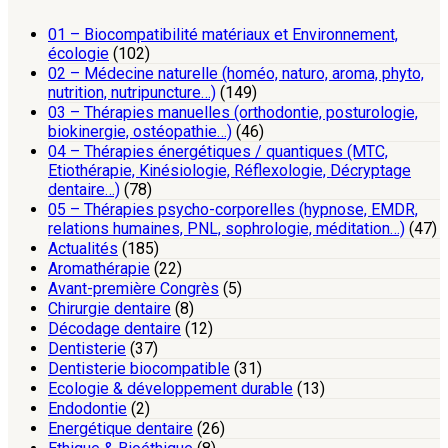
01 – Biocompatibilité matériaux et Environnement,
écologie
(102)
02 – Médecine naturelle (homéo, naturo, aroma, phyto,
nutrition, nutripuncture…)
(149)
03 – Thérapies manuelles (orthodontie, posturologie,
biokinergie, ostéopathie…)
(46)
04 – Thérapies énergétiques / quantiques (MTC,
Etiothérapie, Kinésiologie, Réflexologie, Décryptage
dentaire…)
(78)
05 – Thérapies psycho-corporelles (hypnose, EMDR,
relations humaines, PNL, sophrologie, méditation…)
(47)
Actualités
(185)
Aromathérapie
(22)
Avant-première Congrès
(5)
Chirurgie dentaire
(8)
Décodage dentaire
(12)
Dentisterie
(37)
Dentisterie biocompatible
(31)
Ecologie & développement durable
(13)
Endodontie
(2)
Energétique dentaire
(26)