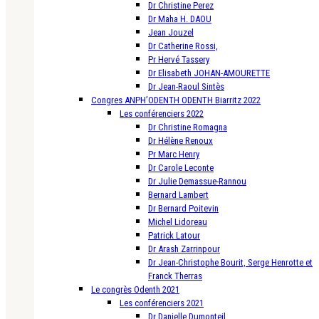
Dr Christine Perez
Dr Maha H. DAOU
Jean Jouzel
Dr Catherine Rossi,
Pr Hervé Tassery
Dr Elisabeth JOHAN-AMOURETTE
Dr Jean-Raoul Sintès
Congres ANPH’ODENTH ODENTH Biarritz 2022
Les conférenciers 2022
Dr Christine Romagna
Dr Hélène Renoux
Pr Marc Henry
Dr Carole Leconte
Dr Julie Demassue-Rannou
Bernard Lambert
Dr Bernard Poitevin
Michel Lidoreau
Patrick Latour
Dr Arash Zarrinpour
Dr Jean-Christophe Bourit, Serge Henrotte et
Franck Therras
Le congrès Odenth 2021
Les conférenciers 2021
Dr Danielle Dumonteil