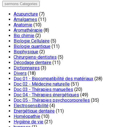
sermons Categories
Acupuncture
(7)
Amalgames
(11)
Anatomie
(10)
Aromathérapie
(8)
Bio chimie
(2)
Biologie Cellulaire
(5)
Biologie quantique
(11)
Biophysique
(2)
Chirurgiens-dentistes
(5)
Décodage dentaire
(11)
Dictionnaires
(3)
Divers
(18)
Doc 01 - Biocompatibilité des matériaux
(28)
Doc 02 - Médecine naturelle
(51)
Doc 03 - Thérapies manuelles
(20)
Doc 04 - Thérapies énergétiques
(49)
Doc 05 - Thérapies psychocorporelles
(35)
Electrosensibilité
(4)
Energétique dentaire
(11)
Homéopathie
(10)
Hygiène de vie
(21)