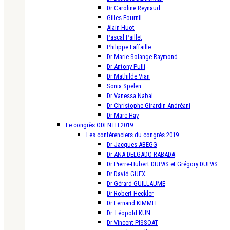
Dr Caroline Reynaud
Gilles Fournil
Alain Huot
Pascal Paillet
Philippe Laffaille
Dr Marie-Solange Raymond
Dr Antony Pulli
Dr Mathilde Vian
Sonia Spelen
Dr Vanessa Nabal
Dr Christophe Girardin Andréani
Dr Marc Hay
Le congrès ODENTH 2019
Les conférenciers du congrès 2019
Dr Jacques ABEGG
Dr ANA DELGADO RABADA
Dr Pierre-Hubert DUPAS et Grégory DUPAS
Dr David GUEX
Dr Gérard GUILLAUME
Dr Robert Heckler
Dr Fernand KIMMEL
Dr. Léopold KUN
Dr Vincent PISSOAT