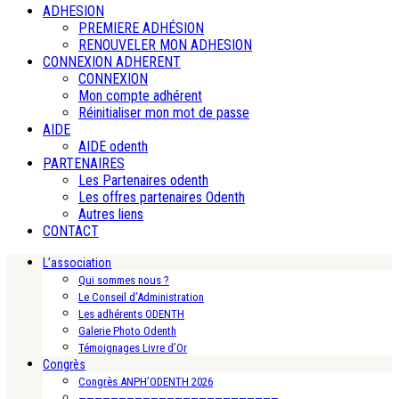
ADHESION
PREMIERE ADHÉSION
RENOUVELER MON ADHESION
CONNEXION ADHERENT
CONNEXION
Mon compte adhérent
Réinitialiser mon mot de passe
AIDE
AIDE odenth
PARTENAIRES
Les Partenaires odenth
Les offres partenaires Odenth
Autres liens
CONTACT
L’association
Qui sommes nous ?
Le Conseil d’Administration
Les adhérents ODENTH
Galerie Photo Odenth
Témoignages Livre d’Or
Congrès
Congrès ANPH’ODENTH 2026
—————————————————————————-