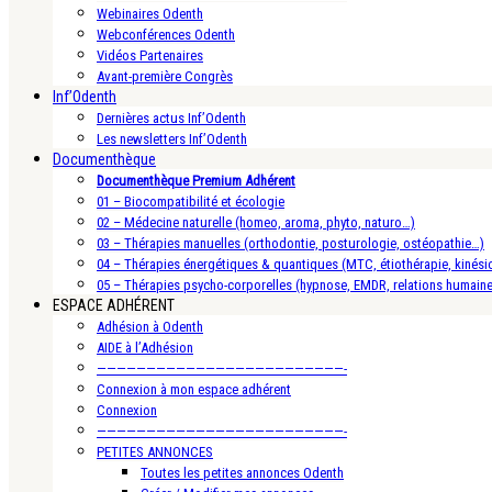
Webinaires Odenth
Webconférences Odenth
Vidéos Partenaires
Avant-première Congrès
Inf’Odenth
Dernières actus Inf’Odenth
Les newsletters Inf’Odenth
Documenthèque
Documenthèque Premium Adhérent
01 – Biocompatibilité et écologie
02 – Médecine naturelle (homeo, aroma, phyto, naturo…)
03 – Thérapies manuelles (orthodontie, posturologie, ostéopathie…)
04 – Thérapies énergétiques & quantiques (MTC, étiothérapie, kinésio
05 – Thérapies psycho-corporelles (hypnose, EMDR, relations humain
ESPACE ADHÉRENT
Adhésion à Odenth
AIDE à l’Adhésion
—————————————————————————-
Connexion à mon espace adhérent
Connexion
—————————————————————————-
PETITES ANNONCES
Toutes les petites annonces Odenth