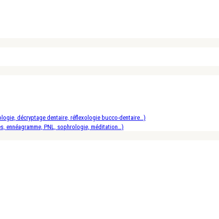
logie, décryptage dentaire, réflexologie bucco-dentaire…)
es, ennéagramme, PNL, sophrologie, méditation…)