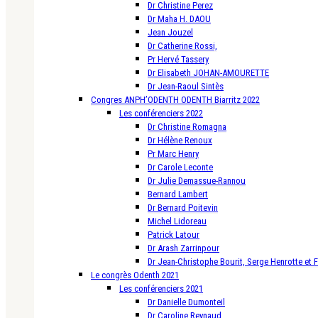
Dr Christine Perez
Dr Maha H. DAOU
Jean Jouzel
Dr Catherine Rossi,
Pr Hervé Tassery
Dr Elisabeth JOHAN-AMOURETTE
Dr Jean-Raoul Sintès
Congres ANPH’ODENTH ODENTH Biarritz 2022
Les conférenciers 2022
Dr Christine Romagna
Dr Hélène Renoux
Pr Marc Henry
Dr Carole Leconte
Dr Julie Demassue-Rannou
Bernard Lambert
Dr Bernard Poitevin
Michel Lidoreau
Patrick Latour
Dr Arash Zarrinpour
Dr Jean-Christophe Bourit, Serge Henrotte et 
Le congrès Odenth 2021
Les conférenciers 2021
Dr Danielle Dumonteil
Dr Caroline Reynaud