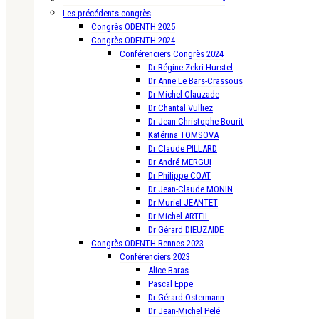
Les précédents congrès
Congrès ODENTH 2025
Congrès ODENTH 2024
Conférenciers Congrès 2024
Dr Régine Zekri-Hurstel
Dr Anne Le Bars-Crassous
Dr Michel Clauzade
Dr Chantal Vulliez
Dr Jean-Christophe Bourit
Katérina TOMSOVA
Dr Claude PILLARD
Dr André MERGUI
Dr Philippe COAT
Dr Jean-Claude MONIN
Dr Muriel JEANTET
Dr Michel ARTEIL
Dr Gérard DIEUZAIDE
Congrès ODENTH Rennes 2023
Conférenciers 2023
Alice Baras
Pascal Eppe
Dr Gérard Ostermann
Dr Jean-Michel Pelé