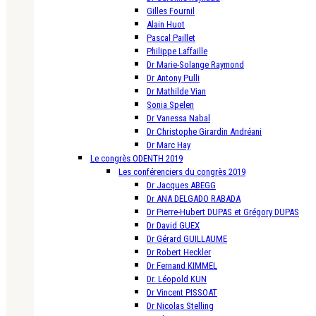
Gilles Fournil
Alain Huot
Pascal Paillet
Philippe Laffaille
Dr Marie-Solange Raymond
Dr Antony Pulli
Dr Mathilde Vian
Sonia Spelen
Dr Vanessa Nabal
Dr Christophe Girardin Andréani
Dr Marc Hay
Le congrès ODENTH 2019
Les conférenciers du congrès 2019
Dr Jacques ABEGG
Dr ANA DELGADO RABADA
Dr Pierre-Hubert DUPAS et Grégory DUPAS
Dr David GUEX
Dr Gérard GUILLAUME
Dr Robert Heckler
Dr Fernand KIMMEL
Dr. Léopold KUN
Dr Vincent PISSOAT
Dr Nicolas Stelling