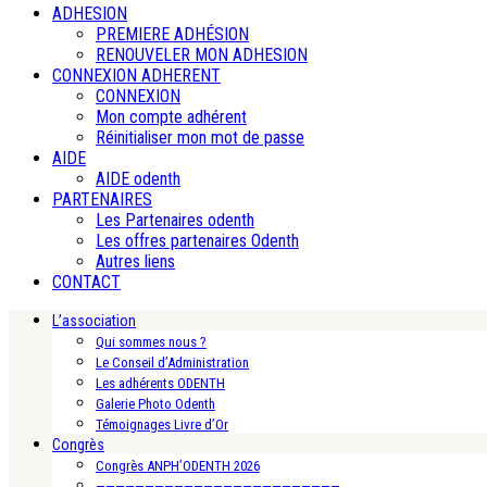
ADHESION
PREMIERE ADHÉSION
RENOUVELER MON ADHESION
CONNEXION ADHERENT
CONNEXION
Mon compte adhérent
Réinitialiser mon mot de passe
AIDE
AIDE odenth
PARTENAIRES
Les Partenaires odenth
Les offres partenaires Odenth
Autres liens
CONTACT
L’association
Qui sommes nous ?
Le Conseil d’Administration
Les adhérents ODENTH
Galerie Photo Odenth
Témoignages Livre d’Or
Congrès
Congrès ANPH’ODENTH 2026
—————————————————————————-