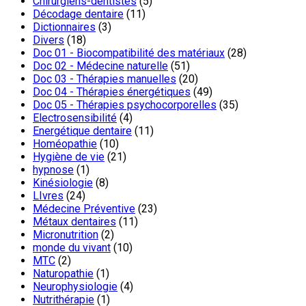
Chirurgiens-dentistes
(5)
Décodage dentaire
(11)
Dictionnaires
(3)
Divers
(18)
Doc 01 - Biocompatibilité des matériaux
(28)
Doc 02 - Médecine naturelle
(51)
Doc 03 - Thérapies manuelles
(20)
Doc 04 - Thérapies énergétiques
(49)
Doc 05 - Thérapies psychocorporelles
(35)
Electrosensibilité
(4)
Energétique dentaire
(11)
Homéopathie
(10)
Hygiène de vie
(21)
hypnose
(1)
Kinésiologie
(8)
LIvres
(24)
Médecine Préventive
(23)
Métaux dentaires
(11)
Micronutrition
(2)
monde du vivant
(10)
MTC
(2)
Naturopathie
(1)
Neurophysiologie
(4)
Nutrithérapie
(1)