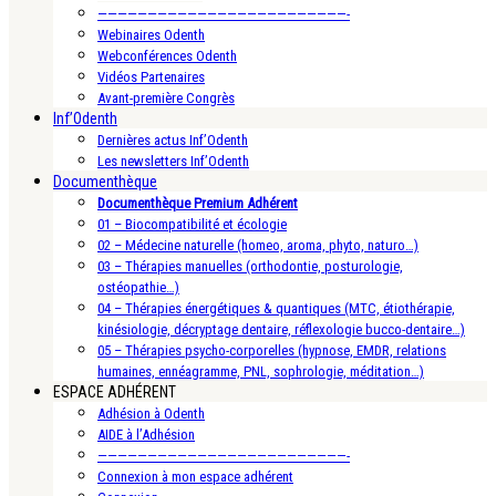
—————————————————————————-
Webinaires Odenth
Webconférences Odenth
Vidéos Partenaires
Avant-première Congrès
Inf’Odenth
Dernières actus Inf’Odenth
Les newsletters Inf’Odenth
Documenthèque
Documenthèque Premium Adhérent
01 – Biocompatibilité et écologie
02 – Médecine naturelle (homeo, aroma, phyto, naturo…)
03 – Thérapies manuelles (orthodontie, posturologie,
ostéopathie…)
04 – Thérapies énergétiques & quantiques (MTC, étiothérapie,
kinésiologie, décryptage dentaire, réflexologie bucco-dentaire…)
05 – Thérapies psycho-corporelles (hypnose, EMDR, relations
humaines, ennéagramme, PNL, sophrologie, méditation…)
ESPACE ADHÉRENT
Adhésion à Odenth
AIDE à l’Adhésion
—————————————————————————-
Connexion à mon espace adhérent