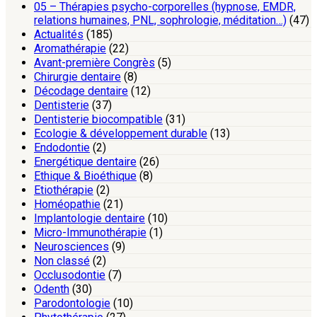
05 – Thérapies psycho-corporelles (hypnose, EMDR,
relations humaines, PNL, sophrologie, méditation…)
(47)
Actualités
(185)
Aromathérapie
(22)
Avant-première Congrès
(5)
Chirurgie dentaire
(8)
Décodage dentaire
(12)
Dentisterie
(37)
Dentisterie biocompatible
(31)
Ecologie & développement durable
(13)
Endodontie
(2)
Energétique dentaire
(26)
Ethique & Bioéthique
(8)
Etiothérapie
(2)
Homéopathie
(21)
Implantologie dentaire
(10)
Micro-Immunothérapie
(1)
Neurosciences
(9)
Non classé
(2)
Occlusodontie
(7)
Odenth
(30)
Parodontologie
(10)