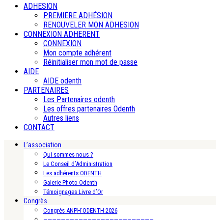
ADHESION
PREMIERE ADHÉSION
RENOUVELER MON ADHESION
CONNEXION ADHERENT
CONNEXION
Mon compte adhérent
Réinitialiser mon mot de passe
AIDE
AIDE odenth
PARTENAIRES
Les Partenaires odenth
Les offres partenaires Odenth
Autres liens
CONTACT
L’association
Qui sommes nous ?
Le Conseil d’Administration
Les adhérents ODENTH
Galerie Photo Odenth
Témoignages Livre d’Or
Congrès
Congrès ANPH’ODENTH 2026
—————————————————————————-