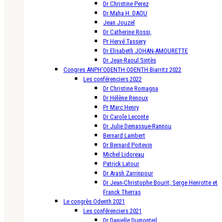
Dr Christine Perez
Dr Maha H. DAOU
Jean Jouzel
Dr Catherine Rossi,
Pr Hervé Tassery
Dr Elisabeth JOHAN-AMOURETTE
Dr Jean-Raoul Sintès
Congres ANPH’ODENTH ODENTH Biarritz 2022
Les conférenciers 2022
Dr Christine Romagna
Dr Hélène Renoux
Pr Marc Henry
Dr Carole Leconte
Dr Julie Demassue-Rannou
Bernard Lambert
Dr Bernard Poitevin
Michel Lidoreau
Patrick Latour
Dr Arash Zarrinpour
Dr Jean-Christophe Bourit, Serge Henrotte et
Franck Therras
Le congrès Odenth 2021
Les conférenciers 2021
Dr Danielle Dumonteil