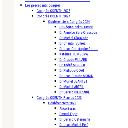
Les précédents congrès
Congrès ODENTH 2025
Congrès ODENTH 2024
Conférenciers Congrès 2024
Dr Régine Zekri-Hurstel
Dr Anne Le Bars-Crassous
Dr Michel Clauzade
Dr Chantal Vulliez
Dr Jean-Christophe Bourit
Katérina TOMSOVA
Dr Claude PILLARD
Dr André MERGUI
Dr Philippe COAT
Dr Jean-Claude MONIN
Dr Muriel JEANTET
Dr Michel ARTEIL
Dr Gérard DIEUZAIDE
Congrès ODENTH Rennes 2023
Conférenciers 2023
Alice Baras
Pascal Eppe
Dr Gérard Ostermann
Dr Jean-Michel Pelé