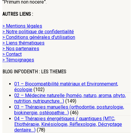
“Primum non nocere”.
AUTRES LIENS :
> Mentions légales
> Notre politique de confidentialité
> Conditions générales d’utilisation
> Liens thématiques
> Nos partenaires
> Contact
> Témoignages
BLOG INF’ODENTH : LES THEMES
01 – Biocompatibilité matériaux et Environnement,
écologie
(102)
02 – Médecine naturelle (homéo, naturo, aroma, phyto,
nutrition, nutripuncture…)
(149)
03 – Thérapies manuelles (orthodontie, posturologie,
biokinergie, ostéopathie…)
(46)
04 – Thérapies énergétiques / quantiques (MTC,
Etiothérapie, Kinésiologie, Réflexologie, Décryptage
dentaire…)
(78)