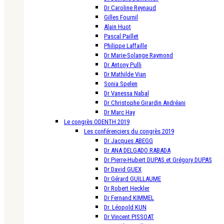
Dr Caroline Reynaud
Gilles Fournil
Alain Huot
Pascal Paillet
Philippe Laffaille
Dr Marie-Solange Raymond
Dr Antony Pulli
Dr Mathilde Vian
Sonia Spelen
Dr Vanessa Nabal
Dr Christophe Girardin Andréani
Dr Marc Hay
Le congrès ODENTH 2019
Les conférenciers du congrès 2019
Dr Jacques ABEGG
Dr ANA DELGADO RABADA
Dr Pierre-Hubert DUPAS et Grégory DUPAS
Dr David GUEX
Dr Gérard GUILLAUME
Dr Robert Heckler
Dr Fernand KIMMEL
Dr. Léopold KUN
Dr Vincent PISSOAT