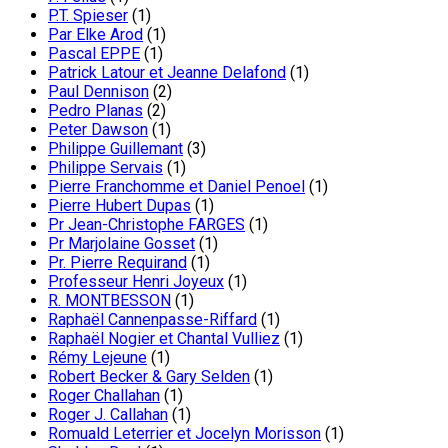
P.T. Spieser
(1)
Par Elke Arod
(1)
Pascal EPPE
(1)
Patrick Latour et Jeanne Delafond
(1)
Paul Dennison
(2)
Pedro Planas
(2)
Peter Dawson
(1)
Philippe Guillemant
(3)
Philippe Servais
(1)
Pierre Franchomme et Daniel Penoel
(1)
Pierre Hubert Dupas
(1)
Pr Jean-Christophe FARGES
(1)
Pr Marjolaine Gosset
(1)
Pr. Pierre Requirand
(1)
Professeur Henri Joyeux
(1)
R. MONTBESSON
(1)
Raphaël Cannenpasse-Riffard
(1)
Raphaël Nogier et Chantal Vulliez
(1)
Rémy Lejeune
(1)
Robert Becker & Gary Selden
(1)
Roger Challahan
(1)
Roger J. Callahan
(1)
Romuald Leterrier et Jocelyn Morisson
(1)