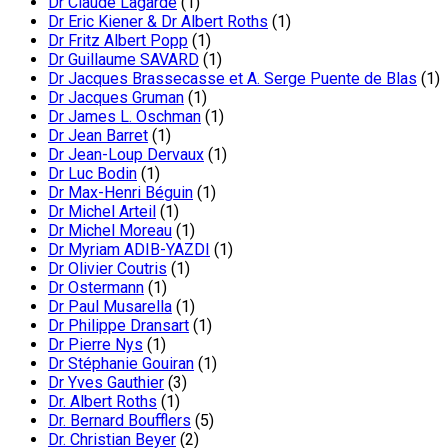
Dr Claude Lagarde
(1)
Dr Eric Kiener & Dr Albert Roths
(1)
Dr Fritz Albert Popp
(1)
Dr Guillaume SAVARD
(1)
Dr Jacques Brassecasse et A. Serge Puente de Blas
(1)
Dr Jacques Gruman
(1)
Dr James L. Oschman
(1)
Dr Jean Barret
(1)
Dr Jean-Loup Dervaux
(1)
Dr Luc Bodin
(1)
Dr Max-Henri Béguin
(1)
Dr Michel Arteil
(1)
Dr Michel Moreau
(1)
Dr Myriam ADIB-YAZDI
(1)
Dr Olivier Coutris
(1)
Dr Ostermann
(1)
Dr Paul Musarella
(1)
Dr Philippe Dransart
(1)
Dr Pierre Nys
(1)
Dr Stéphanie Gouiran
(1)
Dr Yves Gauthier
(3)
Dr. Albert Roths
(1)
Dr. Bernard Boufflers
(5)
Dr. Christian Beyer
(2)