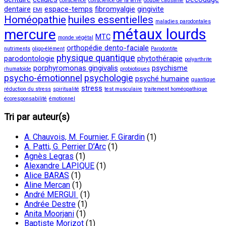
conscience
conscience de la terre
double causalité
dentaire
espace-temps
fibromyalgie
gingivite
EMI
Homéopathie
huiles essentielles
maladies parodontales
métaux lourds
mercure
MTC
monde végétal
orthopédie dento-faciale
nutriments
oligo-élément
Parodontite
physique quantique
parodontologie
phytothérapie
polyarthrite
porphyromonas gingivalis
psychisme
rhumatoïde
probiotiques
psycho-émotionnel
psychologie
psyché humaine
quantique
stress
réduction du stress
spiritualité
test musculaire
traitement homéopathique
écoresponsabilité
émotionnel
Tri par auteur(s)
A. Chauvois, M. Fournier, F. Girardin
(1)
A. Patti, G. Perrier D’Arc
(1)
Agnès Legras
(1)
Alexandre LAPIQUE
(1)
Alice BARAS
(1)
Aline Mercan
(1)
André MERGUI
(1)
Andrée Destre
(1)
Anita Moorjani
(1)
Baptiste Morizot
(1)