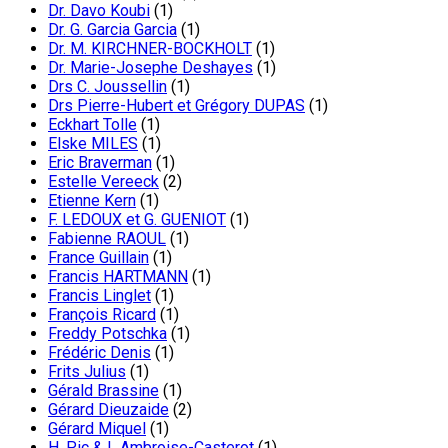
Dr. Davo Koubi
(1)
Dr. G. Garcia Garcia
(1)
Dr. M. KIRCHNER-BOCKHOLT
(1)
Dr. Marie-Josephe Deshayes
(1)
Drs C. Joussellin
(1)
Drs Pierre-Hubert et Grégory DUPAS
(1)
Eckhart Tolle
(1)
Elske MILES
(1)
Eric Braverman
(1)
Estelle Vereeck
(2)
Etienne Kern
(1)
F. LEDOUX et G. GUENIOT
(1)
Fabienne RAOUL
(1)
France Guillain
(1)
Francis HARTMANN
(1)
Francis Linglet
(1)
François Ricard
(1)
Freddy Potschka
(1)
Frédéric Denis
(1)
Frits Julius
(1)
Gérald Brassine
(1)
Gérard Dieuzaide
(2)
Gérard Miquel
(1)
H. Pic & L Ambroise-Casterot
(1)