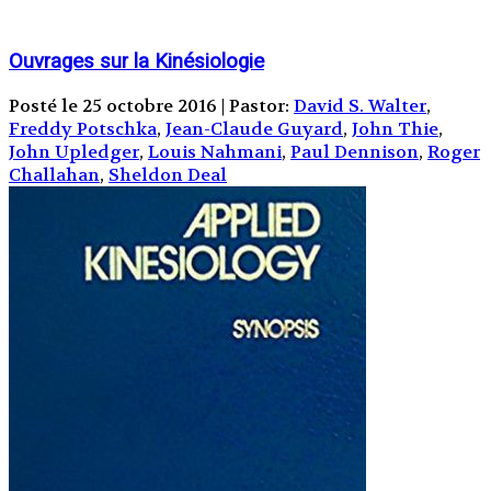
Ouvrages sur la Kinésiologie
Posté le 25 octobre 2016 | Pastor:
David S. Walter
,
Freddy Potschka
,
Jean-Claude Guyard
,
John Thie
,
John Upledger
,
Louis Nahmani
,
Paul Dennison
,
Roger
Challahan
,
Sheldon Deal