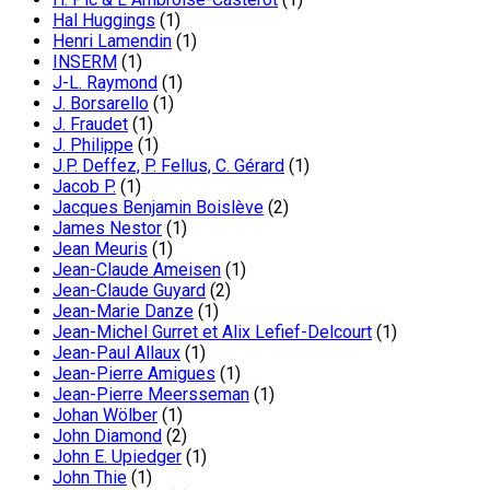
Hal Huggings
(1)
Henri Lamendin
(1)
INSERM
(1)
J-L. Raymond
(1)
J. Borsarello
(1)
J. Fraudet
(1)
J. Philippe
(1)
J.P. Deffez, P. Fellus, C. Gérard
(1)
Jacob P.
(1)
Jacques Benjamin Boislève
(2)
James Nestor
(1)
Jean Meuris
(1)
Jean-Claude Ameisen
(1)
Jean-Claude Guyard
(2)
Jean-Marie Danze
(1)
Jean-Michel Gurret et Alix Lefief-Delcourt
(1)
Jean-Paul Allaux
(1)
Jean-Pierre Amigues
(1)
Jean-Pierre Meersseman
(1)
Johan Wölber
(1)
John Diamond
(2)
John E. Upiedger
(1)
John Thie
(1)