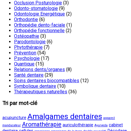
Occlusion Posturologie
(3)
Odonto-stomatologie
(9)
Odontologie Energétique
(2)
Orthodontie
(6)
Orthopédie dento-faciale
(1)
Orthopédie fonctionnelle
(2)
Ostéopathie
(3)
Parodontologie
(6)
Phytothérapie
(7)
Prévention
(54)
Psychologie
(17)
Quantique
(15)
Relations dents/organes
(8)
Santé dentaire
(29)
Soins dentaires biocompatibles
(12)
Symbolique dentaire
(10)
Thérapeutiques naturelles
(36)
Tri par mot-clé
Amalgames dentaires
acupuncture
appareil
Aromathérapie
auriculothérapie
cabinet
manducateur
Ayurveda
dentaire
cellules
Décodage