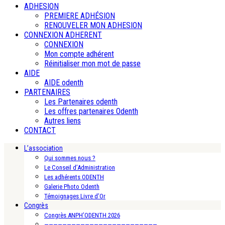
ADHESION
PREMIERE ADHÉSION
RENOUVELER MON ADHESION
CONNEXION ADHERENT
CONNEXION
Mon compte adhérent
Réinitialiser mon mot de passe
AIDE
AIDE odenth
PARTENAIRES
Les Partenaires odenth
Les offres partenaires Odenth
Autres liens
CONTACT
L’association
Qui sommes nous ?
Le Conseil d’Administration
Les adhérents ODENTH
Galerie Photo Odenth
Témoignages Livre d’Or
Congrès
Congrès ANPH’ODENTH 2026
—————————————————————————-