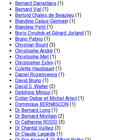
Bernard Darraillans
(1)
Bernard Vial
(1)
Bertold Chales de Beaulieu
(1)
Blandine Calais-Germain
(1)
Blandine Petit
(1)
Boris Cyrulnik et Gérard Jorland
(1)
Bruno Patino
(1)
Christian Bourit
(3)
Christophe André
(1)
Christophe Met
(1)
Christopher Exley
(1)
Colette Haudiquet
(1)
Daniel Rozencweig
(1)
David Bruno
(1)
David S. Walter
(2)
Delphine Minoui
(1)
Didier Debar et Michel Arteil
(1)
Dominique BERNASCON
(1)
Dr Bernard Long
(1)
Dr Bernard Montain
(2)
Dr Catherine ROSSI
(3)
Dr Chantal Vuillez
(3)
Dr Claude Lagarde
(1)
Dr Eric Kiener & Dr Albert Roths
(1)