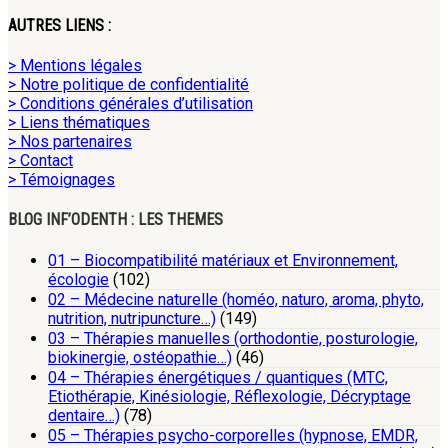
AUTRES LIENS :
> Mentions légales
> Notre politique de confidentialité
> Conditions générales d’utilisation
> Liens thématiques
> Nos partenaires
> Contact
> Témoignages
BLOG INF’ODENTH : LES THEMES
01 – Biocompatibilité matériaux et Environnement,
écologie
(102)
02 – Médecine naturelle (homéo, naturo, aroma, phyto,
nutrition, nutripuncture…)
(149)
03 – Thérapies manuelles (orthodontie, posturologie,
biokinergie, ostéopathie…)
(46)
04 – Thérapies énergétiques / quantiques (MTC,
Etiothérapie, Kinésiologie, Réflexologie, Décryptage
dentaire…)
(78)
05 – Thérapies psycho-corporelles (hypnose, EMDR,