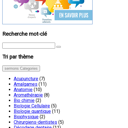
Recherche mot-clé
Tri par thème
sermons Categories
Acupuncture
(7)
Amalgames
(11)
Anatomie
(10)
Aromathérapie
(8)
Bio chimie
(2)
Biologie Cellulaire
(5)
Biologie quantique
(11)
Biophysique
(2)
Chirurgiens-dentistes
(5)
Décodage dentaire
(11)