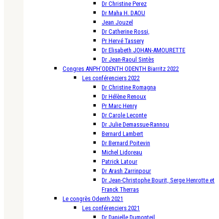
Dr Christine Perez
Dr Maha H. DAOU
Jean Jouzel
Dr Catherine Rossi,
Pr Hervé Tassery
Dr Elisabeth JOHAN-AMOURETTE
Dr Jean-Raoul Sintès
Congres ANPH’ODENTH ODENTH Biarritz 2022
Les conférenciers 2022
Dr Christine Romagna
Dr Hélène Renoux
Pr Marc Henry
Dr Carole Leconte
Dr Julie Demassue-Rannou
Bernard Lambert
Dr Bernard Poitevin
Michel Lidoreau
Patrick Latour
Dr Arash Zarrinpour
Dr Jean-Christophe Bourit, Serge Henrotte et
Franck Therras
Le congrès Odenth 2021
Les conférenciers 2021
Dr Danielle Dumonteil