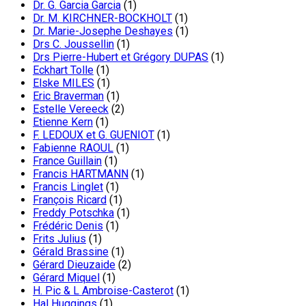
Dr. G. Garcia Garcia
(1)
Dr. M. KIRCHNER-BOCKHOLT
(1)
Dr. Marie-Josephe Deshayes
(1)
Drs C. Joussellin
(1)
Drs Pierre-Hubert et Grégory DUPAS
(1)
Eckhart Tolle
(1)
Elske MILES
(1)
Eric Braverman
(1)
Estelle Vereeck
(2)
Etienne Kern
(1)
F. LEDOUX et G. GUENIOT
(1)
Fabienne RAOUL
(1)
France Guillain
(1)
Francis HARTMANN
(1)
Francis Linglet
(1)
François Ricard
(1)
Freddy Potschka
(1)
Frédéric Denis
(1)
Frits Julius
(1)
Gérald Brassine
(1)
Gérard Dieuzaide
(2)
Gérard Miquel
(1)
H. Pic & L Ambroise-Casterot
(1)
Hal Huggings
(1)