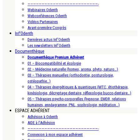
—————————————————————————-
Webinaires Odenth
Webconférences Odenth
Vidéos Partenaires
Avant-première Congrès
Inf’Odenth
Dernières actus Inf’Odenth
Les newsletters Inf’Odenth
Documenthèque
Documenthèque Premium Adhérent
01 – Biocompatibilité et écologie
02 – Médecine naturelle (homeo, aroma, phyto, naturo…)
03 – Thérapies manuelles (orthodontie, posturologie,
ostéopathie…)
04 – Thérapies énergétiques & quantiques (MTC, étiothérapie,
kinésiologie, décryptage dentaire, réflexologie bucco-dentaire…)
05 – Thérapies psycho-corporelles (hypnose, EMDR, relations
humaines, ennéagramme, PNL, sophrologie, méditation…)
ESPACE ADHÉRENT
Adhésion à Odenth
AIDE à l’Adhésion
—————————————————————————-
Connexion à mon espace adhérent