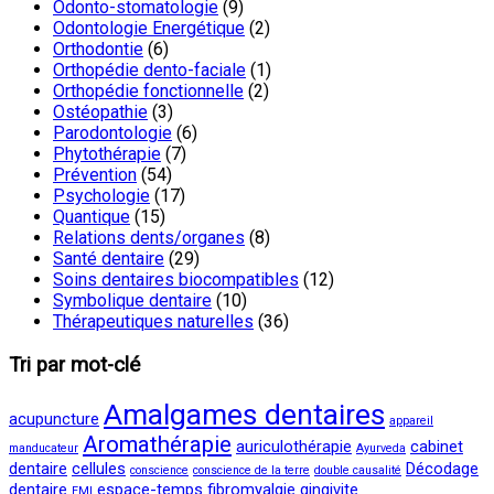
Odonto-stomatologie
(9)
Odontologie Energétique
(2)
Orthodontie
(6)
Orthopédie dento-faciale
(1)
Orthopédie fonctionnelle
(2)
Ostéopathie
(3)
Parodontologie
(6)
Phytothérapie
(7)
Prévention
(54)
Psychologie
(17)
Quantique
(15)
Relations dents/organes
(8)
Santé dentaire
(29)
Soins dentaires biocompatibles
(12)
Symbolique dentaire
(10)
Thérapeutiques naturelles
(36)
Tri par mot-clé
Amalgames dentaires
acupuncture
appareil
Aromathérapie
auriculothérapie
cabinet
manducateur
Ayurveda
dentaire
cellules
Décodage
conscience
conscience de la terre
double causalité
dentaire
espace-temps
fibromyalgie
gingivite
EMI