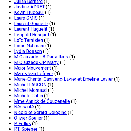
Julian Barnard
(1)
Justine ADRET
(1)
Kevin Trudeau
(1)
Laura SMIS
(1)
Laurent Gounelle
(1)
Laurent Huguelit
(1)
Léopold Busquet
(1)
Loïc Ternisien
(1)
Louis Nahmani
(1)
Lydia Bosson
(1)
M Clauzade - B Darraillans
(1)
M Clauzade-JP Marty
(1)
Major Mouvement
(1)
Marc-Jean Lefèvre
(1)
Marie-Chantal Canivenc-Lavier et Emeline Lavier
(1)
Michel FAUCON
(1)
Michel Montaud
(1)
Michèle Caffin
(1)
Mme Annick de Souzenelle
(1)
Néosanté
(1)
Nicole et Gérard Délépine
(1)
Olivier Soulier
(1)
P. Fellus
(1)
P.T. Spieser
(1)