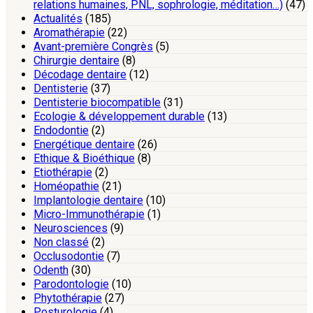
relations humaines, PNL, sophrologie, méditation…)
(47)
Actualités
(185)
Aromathérapie
(22)
Avant-première Congrès
(5)
Chirurgie dentaire
(8)
Décodage dentaire
(12)
Dentisterie
(37)
Dentisterie biocompatible
(31)
Ecologie & développement durable
(13)
Endodontie
(2)
Energétique dentaire
(26)
Ethique & Bioéthique
(8)
Etiothérapie
(2)
Homéopathie
(21)
Implantologie dentaire
(10)
Micro-Immunothérapie
(1)
Neurosciences
(9)
Non classé
(2)
Occlusodontie
(7)
Odenth
(30)
Parodontologie
(10)
Phytothérapie
(27)
Posturologie
(4)