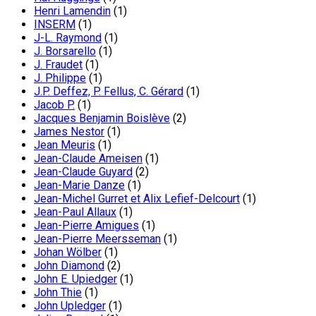
Henri Lamendin
(1)
INSERM
(1)
J-L. Raymond
(1)
J. Borsarello
(1)
J. Fraudet
(1)
J. Philippe
(1)
J.P. Deffez, P. Fellus, C. Gérard
(1)
Jacob P.
(1)
Jacques Benjamin Boislève
(2)
James Nestor
(1)
Jean Meuris
(1)
Jean-Claude Ameisen
(1)
Jean-Claude Guyard
(2)
Jean-Marie Danze
(1)
Jean-Michel Gurret et Alix Lefief-Delcourt
(1)
Jean-Paul Allaux
(1)
Jean-Pierre Amigues
(1)
Jean-Pierre Meersseman
(1)
Johan Wölber
(1)
John Diamond
(2)
John E. Upiedger
(1)
John Thie
(1)
John Upledger
(1)