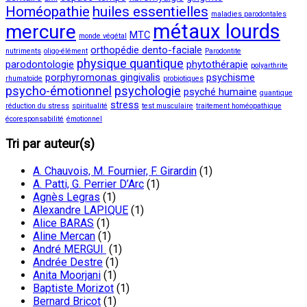
Homéopathie
huiles essentielles
maladies parodontales
métaux lourds
mercure
MTC
monde végétal
orthopédie dento-faciale
nutriments
oligo-élément
Parodontite
physique quantique
parodontologie
phytothérapie
polyarthrite
porphyromonas gingivalis
psychisme
rhumatoïde
probiotiques
psycho-émotionnel
psychologie
psyché humaine
quantique
stress
réduction du stress
spiritualité
test musculaire
traitement homéopathique
écoresponsabilité
émotionnel
Tri par auteur(s)
A. Chauvois, M. Fournier, F. Girardin
(1)
A. Patti, G. Perrier D’Arc
(1)
Agnès Legras
(1)
Alexandre LAPIQUE
(1)
Alice BARAS
(1)
Aline Mercan
(1)
André MERGUI
(1)
Andrée Destre
(1)
Anita Moorjani
(1)
Baptiste Morizot
(1)
Bernard Bricot
(1)