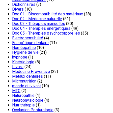
Dictionnaires
(3)
Divers
(18)
Doc 01 - Biocompatibilité des matériaux
(28)
Doc 02 - Médecine naturelle
(51)
Doc 03 - Thérapies manuelles
(20)
Doc 04 - Thérapies énergétiques
(49)
Doc 05 - Thérapies psychocorporelles
(35)
Electrosensibilité
(4)
Energétique dentaire
(11)
Homéopathie
(10)
Hygiène de vie
(21)
hypnose
(1)
Kinésiologie
(8)
LIvres
(24)
Médecine Préventive
(23)
Métaux dentaires
(11)
Micronutrition
(2)
monde du vivant
(10)
MTC
(2)
Naturopathie
(1)
Neurophysiologie
(4)
Nutrithérapie
(1)
Occlusion Posturologie
(3)