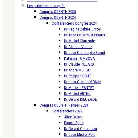
Les précédents congrès
Congrès ODENTH 2025
Congrès ODENTH 2024
Conférenciers Congrès 2024
Dr Régine Zekri-Hurstel
Dr Anne Le Bars-Crassous
Dr Michel Clauzade
Dr Chantal Vulliez
Dr Jean-Christophe Bourit
Katérina TOMSOVA
Dr Claude PILLARD
Dr André MERGUI
Dr Philippe COAT
Dr Jean-Claude MONIN
Dr Muriel JEANTET
Dr Michel ARTEIL
Dr Gérard DIEUZAIDE
Congrès ODENTH Rennes 2023
Conférenciers 2023
Alice Baras
Pascal Eppe
Dr Gérard Ostermann
Dr Jean-Michel Pelé