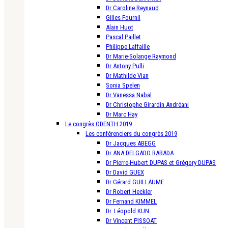
Dr Caroline Reynaud
Gilles Fournil
Alain Huot
Pascal Paillet
Philippe Laffaille
Dr Marie-Solange Raymond
Dr Antony Pulli
Dr Mathilde Vian
Sonia Spelen
Dr Vanessa Nabal
Dr Christophe Girardin Andréani
Dr Marc Hay
Le congrès ODENTH 2019
Les conférenciers du congrès 2019
Dr Jacques ABEGG
Dr ANA DELGADO RABADA
Dr Pierre-Hubert DUPAS et Grégory DUPAS
Dr David GUEX
Dr Gérard GUILLAUME
Dr Robert Heckler
Dr Fernand KIMMEL
Dr. Léopold KUN
Dr Vincent PISSOAT