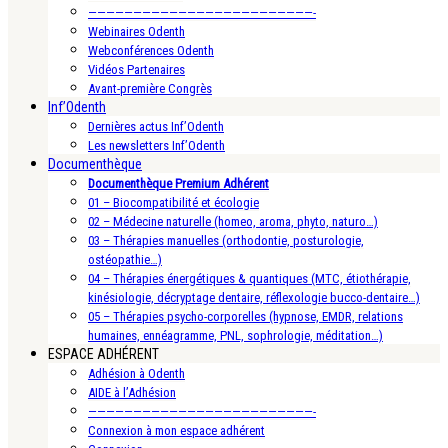
—————————————————————————-
Webinaires Odenth
Webconférences Odenth
Vidéos Partenaires
Avant-première Congrès
Inf’Odenth
Dernières actus Inf’Odenth
Les newsletters Inf’Odenth
Documenthèque
Documenthèque Premium Adhérent
01 – Biocompatibilité et écologie
02 – Médecine naturelle (homeo, aroma, phyto, naturo…)
03 – Thérapies manuelles (orthodontie, posturologie,
ostéopathie…)
04 – Thérapies énergétiques & quantiques (MTC, étiothérapie,
kinésiologie, décryptage dentaire, réflexologie bucco-dentaire…)
05 – Thérapies psycho-corporelles (hypnose, EMDR, relations
humaines, ennéagramme, PNL, sophrologie, méditation…)
ESPACE ADHÉRENT
Adhésion à Odenth
AIDE à l’Adhésion
—————————————————————————-
Connexion à mon espace adhérent