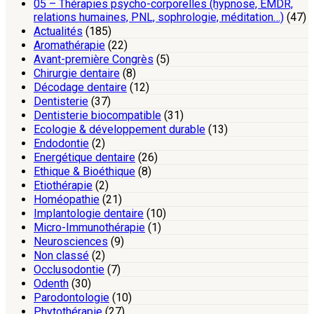
05 – Thérapies psycho-corporelles (hypnose, EMDR,
relations humaines, PNL, sophrologie, méditation…)
(47)
Actualités
(185)
Aromathérapie
(22)
Avant-première Congrès
(5)
Chirurgie dentaire
(8)
Décodage dentaire
(12)
Dentisterie
(37)
Dentisterie biocompatible
(31)
Ecologie & développement durable
(13)
Endodontie
(2)
Energétique dentaire
(26)
Ethique & Bioéthique
(8)
Etiothérapie
(2)
Homéopathie
(21)
Implantologie dentaire
(10)
Micro-Immunothérapie
(1)
Neurosciences
(9)
Non classé
(2)
Occlusodontie
(7)
Odenth
(30)
Parodontologie
(10)
Phytothérapie
(27)