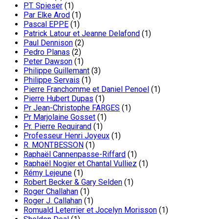
P.T. Spieser
(1)
Par Elke Arod
(1)
Pascal EPPE
(1)
Patrick Latour et Jeanne Delafond
(1)
Paul Dennison
(2)
Pedro Planas
(2)
Peter Dawson
(1)
Philippe Guillemant
(3)
Philippe Servais
(1)
Pierre Franchomme et Daniel Penoel
(1)
Pierre Hubert Dupas
(1)
Pr Jean-Christophe FARGES
(1)
Pr Marjolaine Gosset
(1)
Pr. Pierre Requirand
(1)
Professeur Henri Joyeux
(1)
R. MONTBESSON
(1)
Raphaël Cannenpasse-Riffard
(1)
Raphaël Nogier et Chantal Vulliez
(1)
Rémy Lejeune
(1)
Robert Becker & Gary Selden
(1)
Roger Challahan
(1)
Roger J. Callahan
(1)
Romuald Leterrier et Jocelyn Morisson
(1)