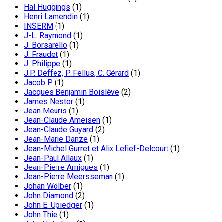
Hal Huggings
(1)
Henri Lamendin
(1)
INSERM
(1)
J-L. Raymond
(1)
J. Borsarello
(1)
J. Fraudet
(1)
J. Philippe
(1)
J.P. Deffez, P. Fellus, C. Gérard
(1)
Jacob P.
(1)
Jacques Benjamin Boislève
(2)
James Nestor
(1)
Jean Meuris
(1)
Jean-Claude Ameisen
(1)
Jean-Claude Guyard
(2)
Jean-Marie Danze
(1)
Jean-Michel Gurret et Alix Lefief-Delcourt
(1)
Jean-Paul Allaux
(1)
Jean-Pierre Amigues
(1)
Jean-Pierre Meersseman
(1)
Johan Wölber
(1)
John Diamond
(2)
John E. Upiedger
(1)
John Thie
(1)