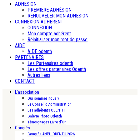
ADHESION
PREMIERE ADHÉSION
RENOUVELER MON ADHESION
CONNEXION ADHERENT
CONNEXION
Mon compte adhérent
Réinitialiser mon mot de passe
AIDE
AIDE odenth
PARTENAIRES
Les Partenaires odenth
Les offres partenaires Odenth
Autres liens
CONTACT
L’association
Qui sommes nous ?
Le Conseil d’Administration
Les adhérents ODENTH
Galerie Photo Odenth
Témoignages Livre d’Or
Congrès
Congrès ANPH’ODENTH 2026
—————————————————————————-