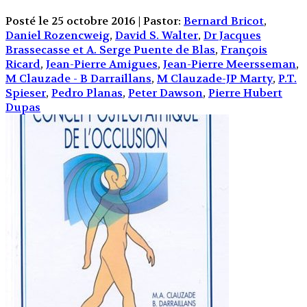
Posté le 25 octobre 2016 | Pastor:
Bernard Bricot
,
Daniel Rozencweig
,
David S. Walter
,
Dr Jacques
Brassecasse et A. Serge Puente de Blas
,
François
Ricard
,
Jean-Pierre Amigues
,
Jean-Pierre Meersseman
,
M Clauzade - B Darraillans
,
M Clauzade-JP Marty
,
P.T.
Spieser
,
Pedro Planas
,
Peter Dawson
,
Pierre Hubert
Dupas