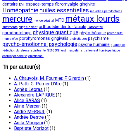
dentaire
espace-temps
fibromyalgie
gingivite
EMI
Homéopathie
huiles essentielles
maladies parodontales
métaux lourds
mercure
MTC
monde végétal
orthopédie dento-faciale
nutriments
oligo-élément
Parodontite
physique quantique
parodontologie
phytothérapie
polyarthrite
porphyromonas gingivalis
psychisme
rhumatoïde
probiotiques
psycho-émotionnel
psychologie
psyché humaine
quantique
stress
réduction du stress
spiritualité
test musculaire
traitement homéopathique
écoresponsabilité
émotionnel
Tri par auteur(s)
A. Chauvois, M. Fournier, F. Girardin
(1)
A. Patti, G. Perrier D’Arc
(1)
Agnès Legras
(1)
Alexandre LAPIQUE
(1)
Alice BARAS
(1)
Aline Mercan
(1)
André MERGUI
(1)
Andrée Destre
(1)
Anita Moorjani
(1)
Baptiste Morizot
(1)