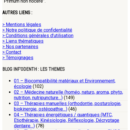
“Primum non nocere”.
AUTRES LIENS :
> Mentions légales
> Notre politique de confidentialité
> Conditions générales d’utilisation
> Liens thématiques
> Nos partenaires
> Contact
> Témoignages
BLOG INF’ODENTH : LES THEMES
01 – Biocompatibilité matériaux et Environnement,
écologie
(102)
02 – Médecine naturelle (homéo, naturo, aroma, phyto,
nutrition, nutripuncture…)
(149)
03 – Thérapies manuelles (orthodontie, posturologie,
biokinergie, ostéopathie…)
(46)
04 – Thérapies énergétiques / quantiques (MTC,
Etiothérapie, Kinésiologie, Réflexologie, Décryptage
dentaire…)
(78)