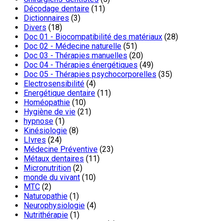
Décodage dentaire
(11)
Dictionnaires
(3)
Divers
(18)
Doc 01 - Biocompatibilité des matériaux
(28)
Doc 02 - Médecine naturelle
(51)
Doc 03 - Thérapies manuelles
(20)
Doc 04 - Thérapies énergétiques
(49)
Doc 05 - Thérapies psychocorporelles
(35)
Electrosensibilité
(4)
Energétique dentaire
(11)
Homéopathie
(10)
Hygiène de vie
(21)
hypnose
(1)
Kinésiologie
(8)
LIvres
(24)
Médecine Préventive
(23)
Métaux dentaires
(11)
Micronutrition
(2)
monde du vivant
(10)
MTC
(2)
Naturopathie
(1)
Neurophysiologie
(4)
Nutrithérapie
(1)