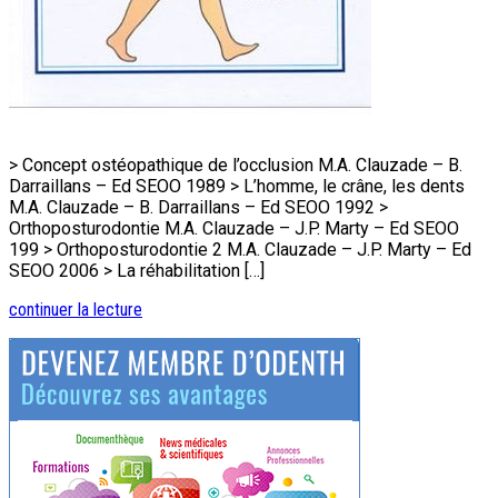
> Concept ostéopathique de l’occlusion M.A. Clauzade – B.
Darraillans – Ed SEOO 1989 > L’homme, le crâne, les dents
M.A. Clauzade – B. Darraillans – Ed SEOO 1992 >
Orthoposturodontie M.A. Clauzade – J.P. Marty – Ed SEOO
199 > Orthoposturodontie 2 M.A. Clauzade – J.P. Marty – Ed
SEOO 2006 > La réhabilitation […]
continuer la lecture