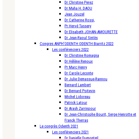
Dr Christine Perez
Dr Maha H. DAOU
Jean Jouzel
Dr Catherine Rossi,
Pr Hervé Tassery
Dr Elisabeth JOHAN-AMOURETTE
Dr Jean-Raoul Sintès
Congres ANPH’ODENTH ODENTH Biarritz 2022
Les conférenciers 2022
Dr Christine Romagna
Dr Hélène Renoux
Pr Marc Henry
Dr Carole Leconte
Dr Julie Demassue-Rannou
Bernard Lambert
Dr Bernard Poitevin
Michel Lidoreau
Patrick Latour
Dr Arash Zarrinpour
Dr Jean-Christophe Bourit, Serge Henrotte et
Franck Therras
Le congrès Odenth 2021
Les conférenciers 2021
Dr Danielle Dumonteil