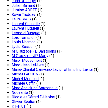
John Upledger
(1)
Julian Barnard
(1)
Justine ADRET
(1)
Kevin Trudeau
(1)
Laura SMIS
(1)
Laurent Gounelle
(1)
Laurent Huguelit
(1)
Léopold Busquet
(1)
Loïc Ternisien
(1)
Louis Nahmani
(1)
Lydia Bosson
(1)
M Clauzade - B Darraillans
(1)
M Clauzade-JP Marty
(1)
Major Mouvement
(1)
Marc-Jean Lefèvre
(1)
Marie-Chantal Canivenc-Lavier et Emeline Lavier
(1)
Michel FAUCON
(1)
Michel Montaud
(1)
Michèle Caffin
(1)
Mme Annick de Souzenelle
(1)
Néosanté
(1)
Nicole et Gérard Délépine
(1)
Olivier Soulier
(1)
P. Fellus
(1)