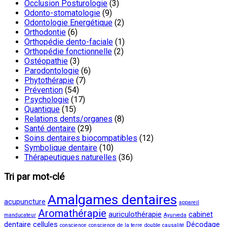
Occlusion Posturologie
(3)
Odonto-stomatologie
(9)
Odontologie Energétique
(2)
Orthodontie
(6)
Orthopédie dento-faciale
(1)
Orthopédie fonctionnelle
(2)
Ostéopathie
(3)
Parodontologie
(6)
Phytothérapie
(7)
Prévention
(54)
Psychologie
(17)
Quantique
(15)
Relations dents/organes
(8)
Santé dentaire
(29)
Soins dentaires biocompatibles
(12)
Symbolique dentaire
(10)
Thérapeutiques naturelles
(36)
Tri par mot-clé
Amalgames dentaires
acupuncture
appareil
Aromathérapie
auriculothérapie
cabinet
manducateur
Ayurveda
dentaire
cellules
Décodage
conscience
conscience de la terre
double causalité