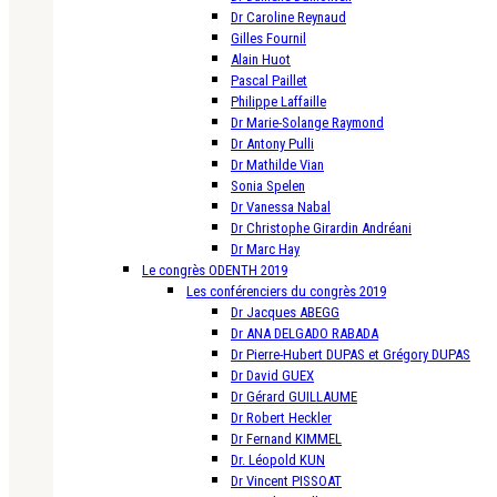
Dr Caroline Reynaud
Gilles Fournil
Alain Huot
Pascal Paillet
Philippe Laffaille
Dr Marie-Solange Raymond
Dr Antony Pulli
Dr Mathilde Vian
Sonia Spelen
Dr Vanessa Nabal
Dr Christophe Girardin Andréani
Dr Marc Hay
Le congrès ODENTH 2019
Les conférenciers du congrès 2019
Dr Jacques ABEGG
Dr ANA DELGADO RABADA
Dr Pierre-Hubert DUPAS et Grégory DUPAS
Dr David GUEX
Dr Gérard GUILLAUME
Dr Robert Heckler
Dr Fernand KIMMEL
Dr. Léopold KUN
Dr Vincent PISSOAT