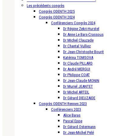
Les précédents congrès
Congrès ODENTH 2025
Congrès ODENTH 2024
Conférenciers Congrès 2024
Dr Régine Zekri-Hurstel
Dr Anne Le Bars-Crassous
Dr Michel Clauzade
Dr Chantal Vulliez
Dr Jean-Christophe Bourit
Katérina TOMSOVA
Dr Claude PILLARD
Dr André MERGUI
Dr Philippe COAT
Dr Jean-Claude MONIN
Dr Muriel JEANTET
Dr Michel ARTEIL
Dr Gérard DIEUZAIDE
Congrès ODENTH Rennes 2023
Conférenciers 2023
Alice Baras
Pascal Eppe
Dr Gérard Ostermann
Dr Jean-Michel Pelé