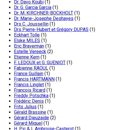
Dr. Davo Koubi
(1)
Dr. G. Garcia Garcia
(1)
Dr. M. KIRCHNER-BOCKHOLT
(1)
Dr. Marie-Josephe Deshayes
(1)
Drs C. Joussellin
(1)
Drs Pierre-Hubert et Grégory DUPAS
(1)
Eckhart Tolle
(1)
Elske MILES
(1)
Eric Braverman
(1)
Estelle Vereeck
(2)
Etienne Kern
(1)
F. LEDOUX et G. GUENIOT
(1)
Fabienne RAOUL
(1)
France Guillain
(1)
Francis HARTMANN
(1)
Francis Linglet
(1)
François Ricard
(1)
Freddy Potschka
(1)
Frédéric Denis
(1)
Frits Julius
(1)
Gérald Brassine
(1)
Gérard Dieuzaide
(2)
Gérard Miquel
(1)
H. Pic & L Ambroise-Casterot
(1)