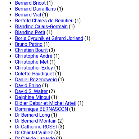
Bernard Bricot
(1)
Bernard Darraillans
(1)
Bernard Vial
(1)
Bertold Chales de Beaulieu
(1)
Blandine Calais-Germain
(1)
Blandine Petit
(1)
Boris Cyrulnik et Gérard Jorland
(1)
Bruno Patino
(1)
Christian Bourit
(3)
Christophe André
(1)
Christophe Met
(1)
Christopher Exley
(1)
Colette Haudiquet
(1)
Daniel Rozencweig
(1)
David Bruno
(1)
David S. Walter
(2)
Delphine Minoui
(1)
Didier Debar et Michel Arteil
(1)
Dominique BERNASCON
(1)
Dr Bernard Long
(1)
Dr Bernard Montain
(2)
Dr Catherine ROSSI
(3)
Dr Chantal Vuillez
(3)
Dr Claude Lagarde
(1)