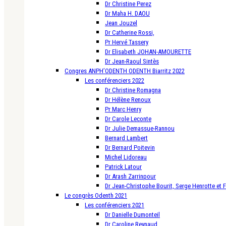
Dr Christine Perez
Dr Maha H. DAOU
Jean Jouzel
Dr Catherine Rossi,
Pr Hervé Tassery
Dr Elisabeth JOHAN-AMOURETTE
Dr Jean-Raoul Sintès
Congres ANPH’ODENTH ODENTH Biarritz 2022
Les conférenciers 2022
Dr Christine Romagna
Dr Hélène Renoux
Pr Marc Henry
Dr Carole Leconte
Dr Julie Demassue-Rannou
Bernard Lambert
Dr Bernard Poitevin
Michel Lidoreau
Patrick Latour
Dr Arash Zarrinpour
Dr Jean-Christophe Bourit, Serge Henrotte et 
Le congrès Odenth 2021
Les conférenciers 2021
Dr Danielle Dumonteil
Dr Caroline Reynaud