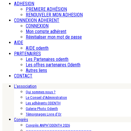
ADHESION
PREMIERE ADHÉSION
RENOUVELER MON ADHESION
CONNEXION ADHERENT
CONNEXION
Mon compte adhérent
Réinitialiser mon mot de passe
AIDE
AIDE odenth
PARTENAIRES
Les Partenaires odenth
Les offres partenaires Odenth
Autres liens
CONTACT
L’association
Qui sommes nous ?
Le Conseil d’Administration
Les adhérents ODENTH
Galerie Photo Odenth
Témoignages Livre d’Or
Congrès
Congrès ANPH’ODENTH 2026
—————————————————————————-