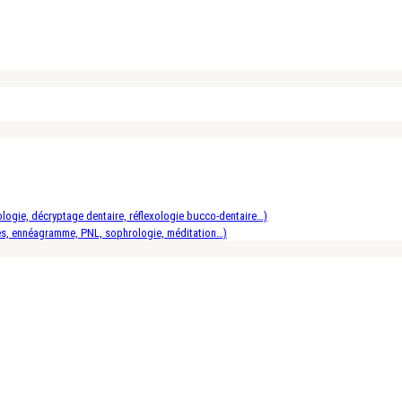
logie, décryptage dentaire, réflexologie bucco-dentaire…)
es, ennéagramme, PNL, sophrologie, méditation…)