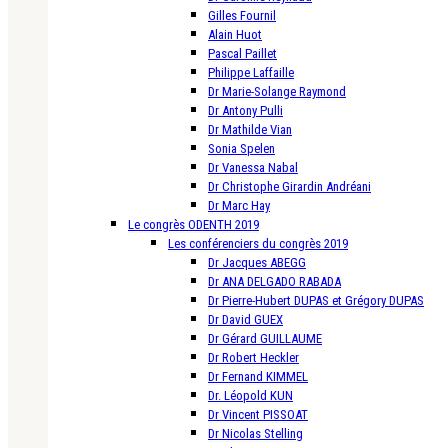
Gilles Fournil
Alain Huot
Pascal Paillet
Philippe Laffaille
Dr Marie-Solange Raymond
Dr Antony Pulli
Dr Mathilde Vian
Sonia Spelen
Dr Vanessa Nabal
Dr Christophe Girardin Andréani
Dr Marc Hay
Le congrès ODENTH 2019
Les conférenciers du congrès 2019
Dr Jacques ABEGG
Dr ANA DELGADO RABADA
Dr Pierre-Hubert DUPAS et Grégory DUPAS
Dr David GUEX
Dr Gérard GUILLAUME
Dr Robert Heckler
Dr Fernand KIMMEL
Dr. Léopold KUN
Dr Vincent PISSOAT
Dr Nicolas Stelling