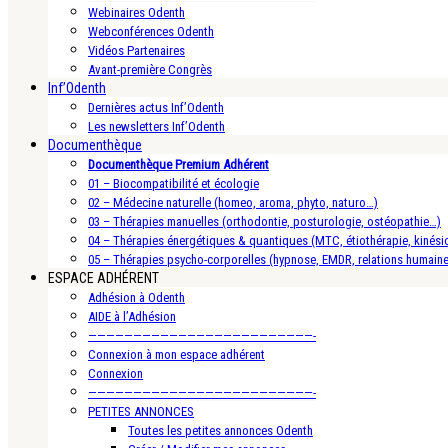
Webinaires Odenth
Webconférences Odenth
Vidéos Partenaires
Avant-première Congrès
Inf’Odenth
Dernières actus Inf’Odenth
Les newsletters Inf’Odenth
Documenthèque
Documenthèque Premium Adhérent
01 – Biocompatibilité et écologie
02 – Médecine naturelle (homeo, aroma, phyto, naturo…)
03 – Thérapies manuelles (orthodontie, posturologie, ostéopathie…)
04 – Thérapies énergétiques & quantiques (MTC, étiothérapie, kinésio
05 – Thérapies psycho-corporelles (hypnose, EMDR, relations humain
ESPACE ADHÉRENT
Adhésion à Odenth
AIDE à l’Adhésion
—————————————————————————-
Connexion à mon espace adhérent
Connexion
—————————————————————————-
PETITES ANNONCES
Toutes les petites annonces Odenth