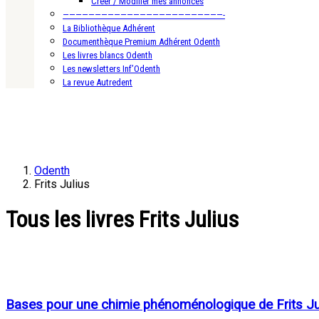
Créer / Modifier mes annonces
—————————————————————————-
La Bibliothèque Adhérent
Documenthèque Premium Adhérent Odenth
Les livres blancs Odenth
Les newsletters Inf’Odenth
La revue Autredent
Odenth
Frits Julius
Tous les livres Frits Julius
Bases pour une chimie phénoménologique de Frits Ju