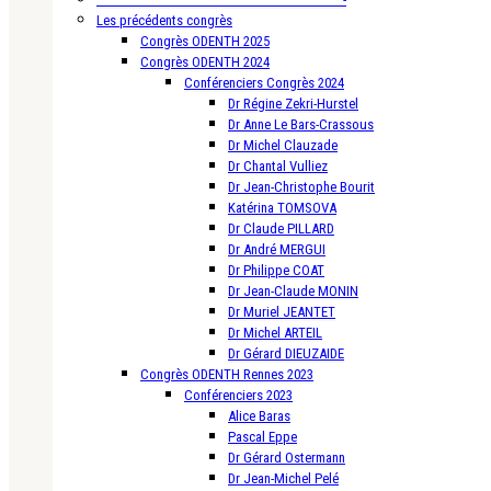
Les précédents congrès
Congrès ODENTH 2025
Congrès ODENTH 2024
Conférenciers Congrès 2024
Dr Régine Zekri-Hurstel
Dr Anne Le Bars-Crassous
Dr Michel Clauzade
Dr Chantal Vulliez
Dr Jean-Christophe Bourit
Katérina TOMSOVA
Dr Claude PILLARD
Dr André MERGUI
Dr Philippe COAT
Dr Jean-Claude MONIN
Dr Muriel JEANTET
Dr Michel ARTEIL
Dr Gérard DIEUZAIDE
Congrès ODENTH Rennes 2023
Conférenciers 2023
Alice Baras
Pascal Eppe
Dr Gérard Ostermann
Dr Jean-Michel Pelé