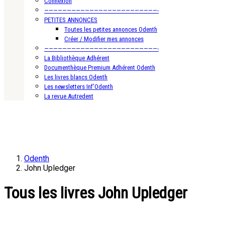
Connexion
—————————————————————————-
PETITES ANNONCES
Toutes les petites annonces Odenth
Créer / Modifier mes annonces
—————————————————————————-
La Bibliothèque Adhérent
Documenthèque Premium Adhérent Odenth
Les livres blancs Odenth
Les newsletters Inf’Odenth
La revue Autredent
Odenth
John Upledger
Tous les livres John Upledger