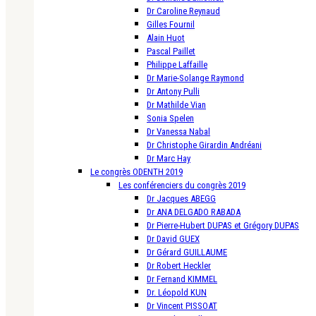
Dr Caroline Reynaud
Gilles Fournil
Alain Huot
Pascal Paillet
Philippe Laffaille
Dr Marie-Solange Raymond
Dr Antony Pulli
Dr Mathilde Vian
Sonia Spelen
Dr Vanessa Nabal
Dr Christophe Girardin Andréani
Dr Marc Hay
Le congrès ODENTH 2019
Les conférenciers du congrès 2019
Dr Jacques ABEGG
Dr ANA DELGADO RABADA
Dr Pierre-Hubert DUPAS et Grégory DUPAS
Dr David GUEX
Dr Gérard GUILLAUME
Dr Robert Heckler
Dr Fernand KIMMEL
Dr. Léopold KUN
Dr Vincent PISSOAT