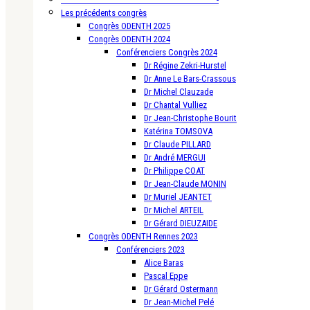
Les précédents congrès
Congrès ODENTH 2025
Congrès ODENTH 2024
Conférenciers Congrès 2024
Dr Régine Zekri-Hurstel
Dr Anne Le Bars-Crassous
Dr Michel Clauzade
Dr Chantal Vulliez
Dr Jean-Christophe Bourit
Katérina TOMSOVA
Dr Claude PILLARD
Dr André MERGUI
Dr Philippe COAT
Dr Jean-Claude MONIN
Dr Muriel JEANTET
Dr Michel ARTEIL
Dr Gérard DIEUZAIDE
Congrès ODENTH Rennes 2023
Conférenciers 2023
Alice Baras
Pascal Eppe
Dr Gérard Ostermann
Dr Jean-Michel Pelé