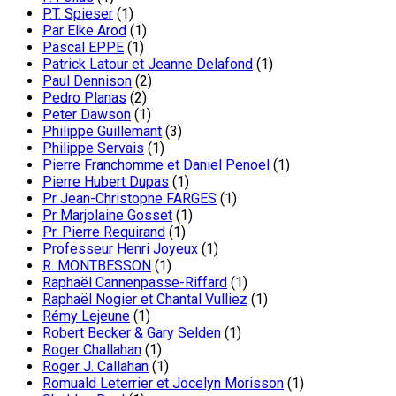
P.T. Spieser
(1)
Par Elke Arod
(1)
Pascal EPPE
(1)
Patrick Latour et Jeanne Delafond
(1)
Paul Dennison
(2)
Pedro Planas
(2)
Peter Dawson
(1)
Philippe Guillemant
(3)
Philippe Servais
(1)
Pierre Franchomme et Daniel Penoel
(1)
Pierre Hubert Dupas
(1)
Pr Jean-Christophe FARGES
(1)
Pr Marjolaine Gosset
(1)
Pr. Pierre Requirand
(1)
Professeur Henri Joyeux
(1)
R. MONTBESSON
(1)
Raphaël Cannenpasse-Riffard
(1)
Raphaël Nogier et Chantal Vulliez
(1)
Rémy Lejeune
(1)
Robert Becker & Gary Selden
(1)
Roger Challahan
(1)
Roger J. Callahan
(1)
Romuald Leterrier et Jocelyn Morisson
(1)