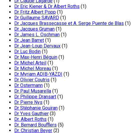
Dr Claude Lagarde
(1)
Dr Eric Kiener & Dr Albert Roths
(1)
Dr Fritz Albert Popp
(1)
Dr Guillaume SAVARD
(1)
Dr Jacques Brassecasse et A. Serge Puente de Blas
(1)
Dr Jacques Gruman
(1)
Dr James L. Oschman
(1)
Dr Jean Barret
(1)
Dr Jean-Loup Dervaux
(1)
Dr Luc Bodin
(1)
Dr Max-Henri Béguin
(1)
Dr Michel Arteil
(1)
Dr Michel Moreau
(1)
Dr Myriam ADIB-YAZDI
(1)
Dr Olivier Coutris
(1)
Dr Ostermann
(1)
Dr Paul Musarella
(1)
Dr Philippe Dransart
(1)
Dr Pierre Nys
(1)
Dr Stéphanie Gouiran
(1)
Dr Yves Gauthier
(3)
Dr. Albert Roths
(1)
Dr. Bernard Boufflers
(5)
Dr. Christian Beyer
(2)