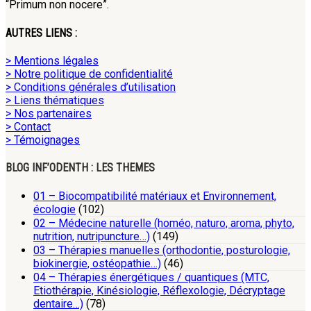
“Primum non nocere”.
AUTRES LIENS :
> Mentions légales
> Notre politique de confidentialité
> Conditions générales d’utilisation
> Liens thématiques
> Nos partenaires
> Contact
> Témoignages
BLOG INF’ODENTH : LES THEMES
01 – Biocompatibilité matériaux et Environnement,
écologie
(102)
02 – Médecine naturelle (homéo, naturo, aroma, phyto,
nutrition, nutripuncture…)
(149)
03 – Thérapies manuelles (orthodontie, posturologie,
biokinergie, ostéopathie…)
(46)
04 – Thérapies énergétiques / quantiques (MTC,
Etiothérapie, Kinésiologie, Réflexologie, Décryptage
dentaire…)
(78)