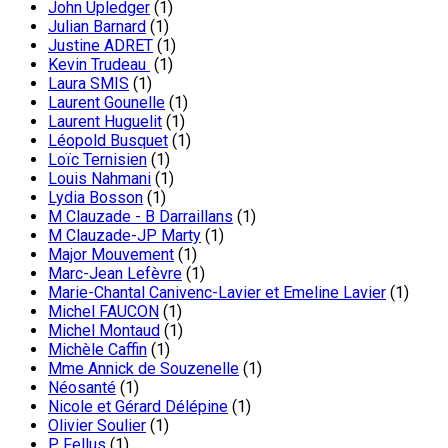
John Upledger
(1)
Julian Barnard
(1)
Justine ADRET
(1)
Kevin Trudeau
(1)
Laura SMIS
(1)
Laurent Gounelle
(1)
Laurent Huguelit
(1)
Léopold Busquet
(1)
Loïc Ternisien
(1)
Louis Nahmani
(1)
Lydia Bosson
(1)
M Clauzade - B Darraillans
(1)
M Clauzade-JP Marty
(1)
Major Mouvement
(1)
Marc-Jean Lefèvre
(1)
Marie-Chantal Canivenc-Lavier et Emeline Lavier
(1)
Michel FAUCON
(1)
Michel Montaud
(1)
Michèle Caffin
(1)
Mme Annick de Souzenelle
(1)
Néosanté
(1)
Nicole et Gérard Délépine
(1)
Olivier Soulier
(1)
P. Fellus
(1)