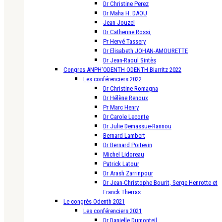
Dr Christine Perez
Dr Maha H. DAOU
Jean Jouzel
Dr Catherine Rossi,
Pr Hervé Tassery
Dr Elisabeth JOHAN-AMOURETTE
Dr Jean-Raoul Sintès
Congres ANPH’ODENTH ODENTH Biarritz 2022
Les conférenciers 2022
Dr Christine Romagna
Dr Hélène Renoux
Pr Marc Henry
Dr Carole Leconte
Dr Julie Demassue-Rannou
Bernard Lambert
Dr Bernard Poitevin
Michel Lidoreau
Patrick Latour
Dr Arash Zarrinpour
Dr Jean-Christophe Bourit, Serge Henrotte et
Franck Therras
Le congrès Odenth 2021
Les conférenciers 2021
Dr Danielle Dumonteil