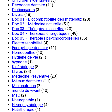
Chirurgiens-dentistes
(5)
Décodage dentaire
(11)
Dictionnaires
(3)
Divers
(18)
Doc 01 - Biocompatibilité des matériaux
(28)
Doc 02 - Médecine naturelle
(51)
Doc 03 - Thérapies manuelles
(20)
Doc 04 - Thérapies énergétiques
(49)
Doc 05 - Thérapies psychocorporelles
(35)
Electrosensibilité
(4)
Energétique dentaire
(11)
Homéopathie
(10)
Hygiène de vie
(21)
hypnose
(1)
Kinésiologie
(8)
LIvres
(24)
Médecine Préventive
(23)
Métaux dentaires
(11)
Micronutrition
(2)
monde du vivant
(10)
MTC
(2)
Naturopathie
(1)
Neurophysiologie
(4)
Nutrithérapie
(1)