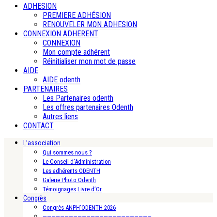
ADHESION
PREMIERE ADHÉSION
RENOUVELER MON ADHESION
CONNEXION ADHERENT
CONNEXION
Mon compte adhérent
Réinitialiser mon mot de passe
AIDE
AIDE odenth
PARTENAIRES
Les Partenaires odenth
Les offres partenaires Odenth
Autres liens
CONTACT
L’association
Qui sommes nous ?
Le Conseil d’Administration
Les adhérents ODENTH
Galerie Photo Odenth
Témoignages Livre d’Or
Congrès
Congrès ANPH’ODENTH 2026
—————————————————————————-