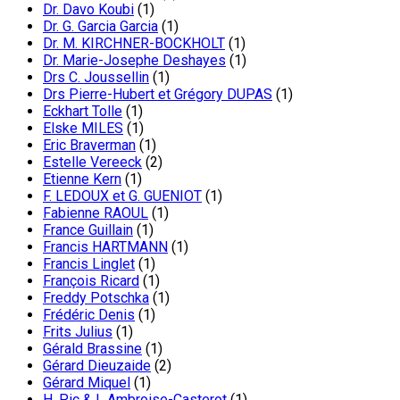
Dr. Davo Koubi
(1)
Dr. G. Garcia Garcia
(1)
Dr. M. KIRCHNER-BOCKHOLT
(1)
Dr. Marie-Josephe Deshayes
(1)
Drs C. Joussellin
(1)
Drs Pierre-Hubert et Grégory DUPAS
(1)
Eckhart Tolle
(1)
Elske MILES
(1)
Eric Braverman
(1)
Estelle Vereeck
(2)
Etienne Kern
(1)
F. LEDOUX et G. GUENIOT
(1)
Fabienne RAOUL
(1)
France Guillain
(1)
Francis HARTMANN
(1)
Francis Linglet
(1)
François Ricard
(1)
Freddy Potschka
(1)
Frédéric Denis
(1)
Frits Julius
(1)
Gérald Brassine
(1)
Gérard Dieuzaide
(2)
Gérard Miquel
(1)
H. Pic & L Ambroise-Casterot
(1)