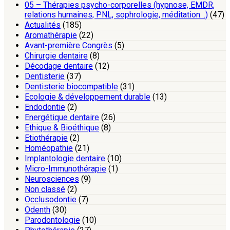
05 – Thérapies psycho-corporelles (hypnose, EMDR,
relations humaines, PNL, sophrologie, méditation…)
(47)
Actualités
(185)
Aromathérapie
(22)
Avant-première Congrès
(5)
Chirurgie dentaire
(8)
Décodage dentaire
(12)
Dentisterie
(37)
Dentisterie biocompatible
(31)
Ecologie & développement durable
(13)
Endodontie
(2)
Energétique dentaire
(26)
Ethique & Bioéthique
(8)
Etiothérapie
(2)
Homéopathie
(21)
Implantologie dentaire
(10)
Micro-Immunothérapie
(1)
Neurosciences
(9)
Non classé
(2)
Occlusodontie
(7)
Odenth
(30)
Parodontologie
(10)