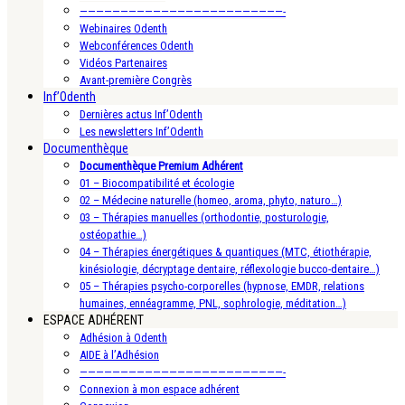
—————————————————————————-
Webinaires Odenth
Webconférences Odenth
Vidéos Partenaires
Avant-première Congrès
Inf’Odenth
Dernières actus Inf’Odenth
Les newsletters Inf’Odenth
Documenthèque
Documenthèque Premium Adhérent
01 – Biocompatibilité et écologie
02 – Médecine naturelle (homeo, aroma, phyto, naturo…)
03 – Thérapies manuelles (orthodontie, posturologie,
ostéopathie…)
04 – Thérapies énergétiques & quantiques (MTC, étiothérapie,
kinésiologie, décryptage dentaire, réflexologie bucco-dentaire…)
05 – Thérapies psycho-corporelles (hypnose, EMDR, relations
humaines, ennéagramme, PNL, sophrologie, méditation…)
ESPACE ADHÉRENT
Adhésion à Odenth
AIDE à l’Adhésion
—————————————————————————-
Connexion à mon espace adhérent