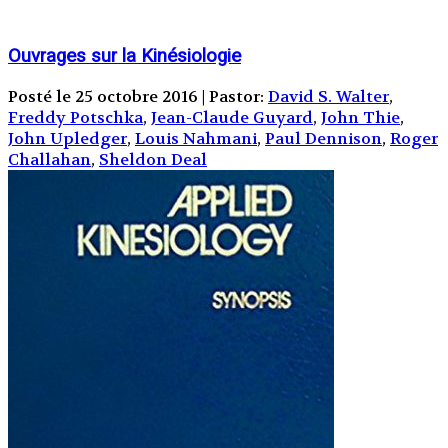
Ouvrages sur la Kinésiologie
Posté le 25 octobre 2016 | Pastor:
David S. Walter
,
Freddy Potschka
,
Jean-Claude Guyard
,
John Thie
,
John Upledger
,
Louis Nahmani
,
Paul Dennison
,
Roger
Challahan
,
Sheldon Deal