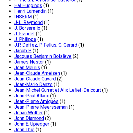
Hal Huggings
(1)
Henri Lamendin
(1)
INSERM
(1)
J-L. Raymond
(1)
J. Borsarello
(1)
J. Fraudet
(1)
J. Philippe
(1)
J.P. Deffez, P. Fellus, C. Gérard
(1)
Jacob P.
(1)
Jacques Benjamin Boislève
(2)
James Nestor
(1)
Jean Meuris
(1)
Jean-Claude Ameisen
(1)
Jean-Claude Guyard
(2)
Jean-Marie Danze
(1)
Jean-Michel Gurret et Alix Lefief-Delcourt
(1)
Jean-Paul Allaux
(1)
Jean-Pierre Amigues
(1)
Jean-Pierre Meersseman
(1)
Johan Wölber
(1)
John Diamond
(2)
John E. Upiedger
(1)
John Thie
(1)