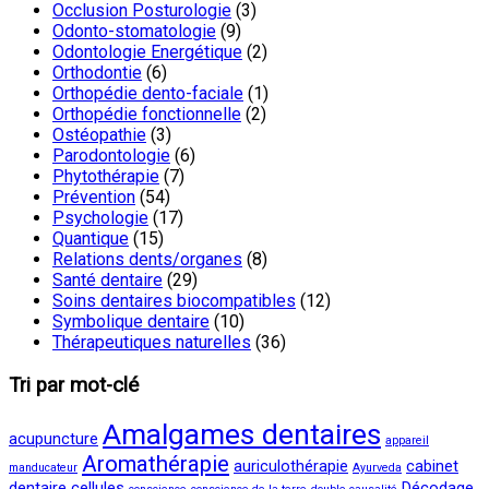
Occlusion Posturologie
(3)
Odonto-stomatologie
(9)
Odontologie Energétique
(2)
Orthodontie
(6)
Orthopédie dento-faciale
(1)
Orthopédie fonctionnelle
(2)
Ostéopathie
(3)
Parodontologie
(6)
Phytothérapie
(7)
Prévention
(54)
Psychologie
(17)
Quantique
(15)
Relations dents/organes
(8)
Santé dentaire
(29)
Soins dentaires biocompatibles
(12)
Symbolique dentaire
(10)
Thérapeutiques naturelles
(36)
Tri par mot-clé
Amalgames dentaires
acupuncture
appareil
Aromathérapie
auriculothérapie
cabinet
manducateur
Ayurveda
dentaire
cellules
Décodage