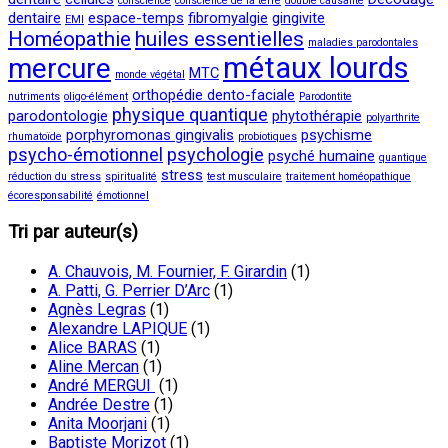
conscience
conscience de la terre
double causalité
dentaire
espace-temps
fibromyalgie
gingivite
EMI
Homéopathie
huiles essentielles
maladies parodontales
métaux lourds
mercure
MTC
monde végétal
orthopédie dento-faciale
nutriments
oligo-élément
Parodontite
physique quantique
parodontologie
phytothérapie
polyarthrite
porphyromonas gingivalis
psychisme
rhumatoïde
probiotiques
psycho-émotionnel
psychologie
psyché humaine
quantique
stress
réduction du stress
spiritualité
test musculaire
traitement homéopathique
écoresponsabilité
émotionnel
Tri par auteur(s)
A. Chauvois, M. Fournier, F. Girardin
(1)
A. Patti, G. Perrier D’Arc
(1)
Agnès Legras
(1)
Alexandre LAPIQUE
(1)
Alice BARAS
(1)
Aline Mercan
(1)
André MERGUI
(1)
Andrée Destre
(1)
Anita Moorjani
(1)
Baptiste Morizot
(1)