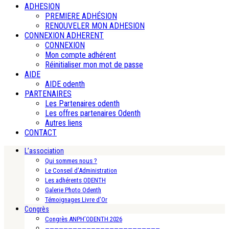
ADHESION
PREMIERE ADHÉSION
RENOUVELER MON ADHESION
CONNEXION ADHERENT
CONNEXION
Mon compte adhérent
Réinitialiser mon mot de passe
AIDE
AIDE odenth
PARTENAIRES
Les Partenaires odenth
Les offres partenaires Odenth
Autres liens
CONTACT
L’association
Qui sommes nous ?
Le Conseil d’Administration
Les adhérents ODENTH
Galerie Photo Odenth
Témoignages Livre d’Or
Congrès
Congrès ANPH’ODENTH 2026
—————————————————————————-