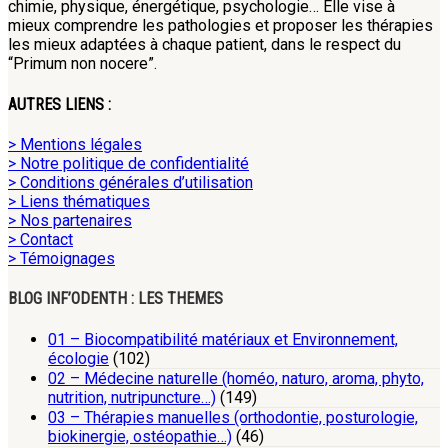
chimie, physique, énergétique, psychologie… Elle vise à
mieux comprendre les pathologies et proposer les thérapies
les mieux adaptées à chaque patient, dans le respect du
“Primum non nocere”.
AUTRES LIENS :
> Mentions légales
> Notre politique de confidentialité
> Conditions générales d’utilisation
> Liens thématiques
> Nos partenaires
> Contact
> Témoignages
BLOG INF’ODENTH : LES THEMES
01 – Biocompatibilité matériaux et Environnement,
écologie
(102)
02 – Médecine naturelle (homéo, naturo, aroma, phyto,
nutrition, nutripuncture…)
(149)
03 – Thérapies manuelles (orthodontie, posturologie,
biokinergie, ostéopathie…)
(46)