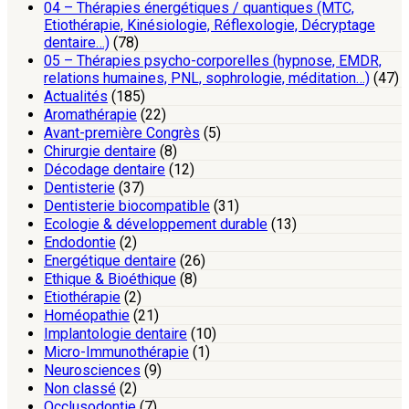
04 – Thérapies énergétiques / quantiques (MTC,
Etiothérapie, Kinésiologie, Réflexologie, Décryptage
dentaire…)
(78)
05 – Thérapies psycho-corporelles (hypnose, EMDR,
relations humaines, PNL, sophrologie, méditation…)
(47)
Actualités
(185)
Aromathérapie
(22)
Avant-première Congrès
(5)
Chirurgie dentaire
(8)
Décodage dentaire
(12)
Dentisterie
(37)
Dentisterie biocompatible
(31)
Ecologie & développement durable
(13)
Endodontie
(2)
Energétique dentaire
(26)
Ethique & Bioéthique
(8)
Etiothérapie
(2)
Homéopathie
(21)
Implantologie dentaire
(10)
Micro-Immunothérapie
(1)
Neurosciences
(9)
Non classé
(2)
Occlusodontie
(7)