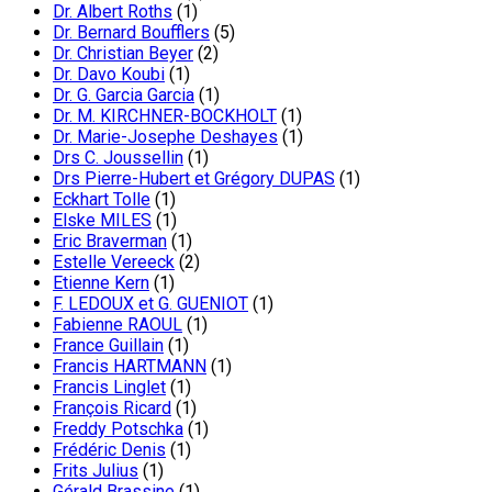
Dr. Albert Roths
(1)
Dr. Bernard Boufflers
(5)
Dr. Christian Beyer
(2)
Dr. Davo Koubi
(1)
Dr. G. Garcia Garcia
(1)
Dr. M. KIRCHNER-BOCKHOLT
(1)
Dr. Marie-Josephe Deshayes
(1)
Drs C. Joussellin
(1)
Drs Pierre-Hubert et Grégory DUPAS
(1)
Eckhart Tolle
(1)
Elske MILES
(1)
Eric Braverman
(1)
Estelle Vereeck
(2)
Etienne Kern
(1)
F. LEDOUX et G. GUENIOT
(1)
Fabienne RAOUL
(1)
France Guillain
(1)
Francis HARTMANN
(1)
Francis Linglet
(1)
François Ricard
(1)
Freddy Potschka
(1)
Frédéric Denis
(1)
Frits Julius
(1)
Gérald Brassine
(1)