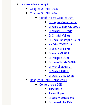
Les précédents congrès
Congrès ODENTH 2025
Congrès ODENTH 2024
Conférenciers Congrès 2024
Dr Régine Zekri-Hurstel
Dr Anne Le Bars-Crassous
Dr Michel Clauzade
Dr Chantal Vulliez
Dr Jean-Christophe Bourit
Katérina TOMSOVA
Dr Claude PILLARD
Dr André MERGUI
Dr Philippe COAT
Dr Jean-Claude MONIN
Dr Muriel JEANTET
Dr Michel ARTEIL
Dr Gérard DIEUZAIDE
Congrès ODENTH Rennes 2023
Conférenciers 2023
Alice Baras
Pascal Eppe
Dr Gérard Ostermann
Dr Jean-Michel Pelé