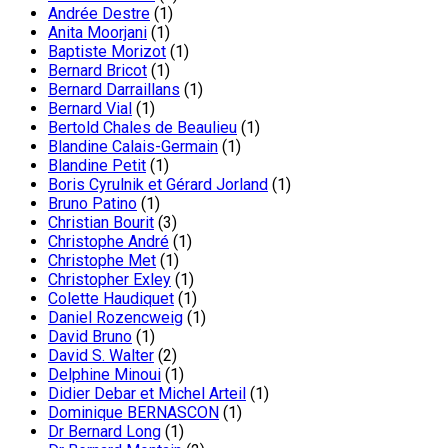
Andrée Destre
(1)
Anita Moorjani
(1)
Baptiste Morizot
(1)
Bernard Bricot
(1)
Bernard Darraillans
(1)
Bernard Vial
(1)
Bertold Chales de Beaulieu
(1)
Blandine Calais-Germain
(1)
Blandine Petit
(1)
Boris Cyrulnik et Gérard Jorland
(1)
Bruno Patino
(1)
Christian Bourit
(3)
Christophe André
(1)
Christophe Met
(1)
Christopher Exley
(1)
Colette Haudiquet
(1)
Daniel Rozencweig
(1)
David Bruno
(1)
David S. Walter
(2)
Delphine Minoui
(1)
Didier Debar et Michel Arteil
(1)
Dominique BERNASCON
(1)
Dr Bernard Long
(1)