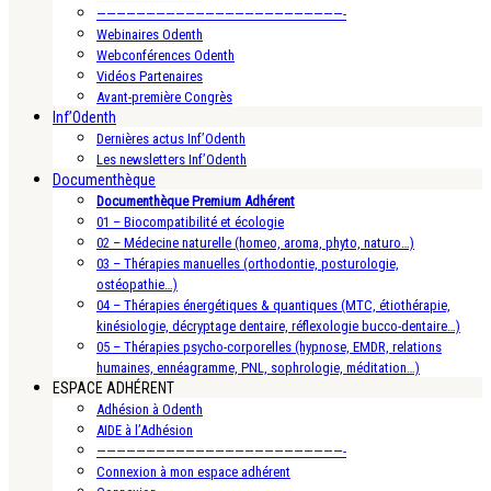
—————————————————————————-
Webinaires Odenth
Webconférences Odenth
Vidéos Partenaires
Avant-première Congrès
Inf’Odenth
Dernières actus Inf’Odenth
Les newsletters Inf’Odenth
Documenthèque
Documenthèque Premium Adhérent
01 – Biocompatibilité et écologie
02 – Médecine naturelle (homeo, aroma, phyto, naturo…)
03 – Thérapies manuelles (orthodontie, posturologie,
ostéopathie…)
04 – Thérapies énergétiques & quantiques (MTC, étiothérapie,
kinésiologie, décryptage dentaire, réflexologie bucco-dentaire…)
05 – Thérapies psycho-corporelles (hypnose, EMDR, relations
humaines, ennéagramme, PNL, sophrologie, méditation…)
ESPACE ADHÉRENT
Adhésion à Odenth
AIDE à l’Adhésion
—————————————————————————-
Connexion à mon espace adhérent