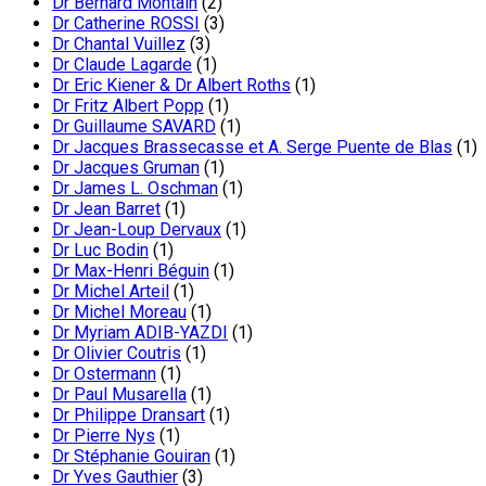
Dr Bernard Montain
(2)
Dr Catherine ROSSI
(3)
Dr Chantal Vuillez
(3)
Dr Claude Lagarde
(1)
Dr Eric Kiener & Dr Albert Roths
(1)
Dr Fritz Albert Popp
(1)
Dr Guillaume SAVARD
(1)
Dr Jacques Brassecasse et A. Serge Puente de Blas
(1)
Dr Jacques Gruman
(1)
Dr James L. Oschman
(1)
Dr Jean Barret
(1)
Dr Jean-Loup Dervaux
(1)
Dr Luc Bodin
(1)
Dr Max-Henri Béguin
(1)
Dr Michel Arteil
(1)
Dr Michel Moreau
(1)
Dr Myriam ADIB-YAZDI
(1)
Dr Olivier Coutris
(1)
Dr Ostermann
(1)
Dr Paul Musarella
(1)
Dr Philippe Dransart
(1)
Dr Pierre Nys
(1)
Dr Stéphanie Gouiran
(1)
Dr Yves Gauthier
(3)