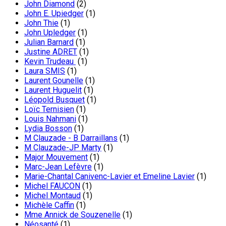
John Diamond
(2)
John E. Upiedger
(1)
John Thie
(1)
John Upledger
(1)
Julian Barnard
(1)
Justine ADRET
(1)
Kevin Trudeau
(1)
Laura SMIS
(1)
Laurent Gounelle
(1)
Laurent Huguelit
(1)
Léopold Busquet
(1)
Loïc Ternisien
(1)
Louis Nahmani
(1)
Lydia Bosson
(1)
M Clauzade - B Darraillans
(1)
M Clauzade-JP Marty
(1)
Major Mouvement
(1)
Marc-Jean Lefèvre
(1)
Marie-Chantal Canivenc-Lavier et Emeline Lavier
(1)
Michel FAUCON
(1)
Michel Montaud
(1)
Michèle Caffin
(1)
Mme Annick de Souzenelle
(1)
Néosanté
(1)