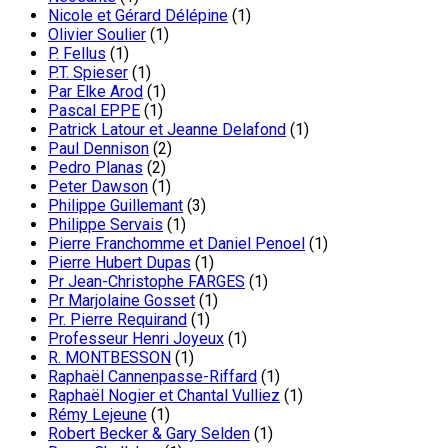
Nicole et Gérard Délépine
(1)
Olivier Soulier
(1)
P. Fellus
(1)
P.T. Spieser
(1)
Par Elke Arod
(1)
Pascal EPPE
(1)
Patrick Latour et Jeanne Delafond
(1)
Paul Dennison
(2)
Pedro Planas
(2)
Peter Dawson
(1)
Philippe Guillemant
(3)
Philippe Servais
(1)
Pierre Franchomme et Daniel Penoel
(1)
Pierre Hubert Dupas
(1)
Pr Jean-Christophe FARGES
(1)
Pr Marjolaine Gosset
(1)
Pr. Pierre Requirand
(1)
Professeur Henri Joyeux
(1)
R. MONTBESSON
(1)
Raphaël Cannenpasse-Riffard
(1)
Raphaël Nogier et Chantal Vulliez
(1)
Rémy Lejeune
(1)
Robert Becker & Gary Selden
(1)