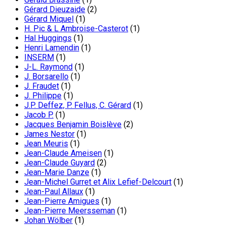
Gérard Dieuzaide
(2)
Gérard Miquel
(1)
H. Pic & L Ambroise-Casterot
(1)
Hal Huggings
(1)
Henri Lamendin
(1)
INSERM
(1)
J-L. Raymond
(1)
J. Borsarello
(1)
J. Fraudet
(1)
J. Philippe
(1)
J.P. Deffez, P. Fellus, C. Gérard
(1)
Jacob P.
(1)
Jacques Benjamin Boislève
(2)
James Nestor
(1)
Jean Meuris
(1)
Jean-Claude Ameisen
(1)
Jean-Claude Guyard
(2)
Jean-Marie Danze
(1)
Jean-Michel Gurret et Alix Lefief-Delcourt
(1)
Jean-Paul Allaux
(1)
Jean-Pierre Amigues
(1)
Jean-Pierre Meersseman
(1)
Johan Wölber
(1)