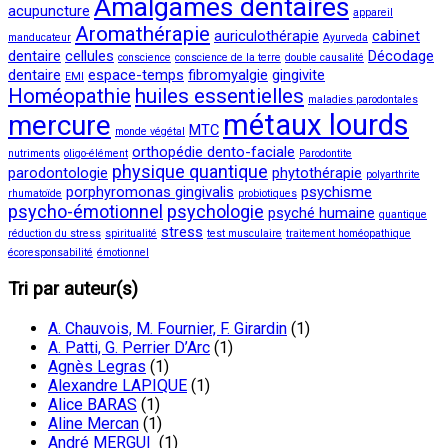
Amalgames dentaires
acupuncture
appareil
Aromathérapie
auriculothérapie
cabinet
manducateur
Ayurveda
dentaire
cellules
Décodage
conscience
conscience de la terre
double causalité
dentaire
espace-temps
fibromyalgie
gingivite
EMI
Homéopathie
huiles essentielles
maladies parodontales
métaux lourds
mercure
MTC
monde végétal
orthopédie dento-faciale
nutriments
oligo-élément
Parodontite
physique quantique
parodontologie
phytothérapie
polyarthrite
porphyromonas gingivalis
psychisme
rhumatoïde
probiotiques
psycho-émotionnel
psychologie
psyché humaine
quantique
stress
réduction du stress
spiritualité
test musculaire
traitement homéopathique
écoresponsabilité
émotionnel
Tri par auteur(s)
A. Chauvois, M. Fournier, F. Girardin
(1)
A. Patti, G. Perrier D’Arc
(1)
Agnès Legras
(1)
Alexandre LAPIQUE
(1)
Alice BARAS
(1)
Aline Mercan
(1)
André MERGUI
(1)