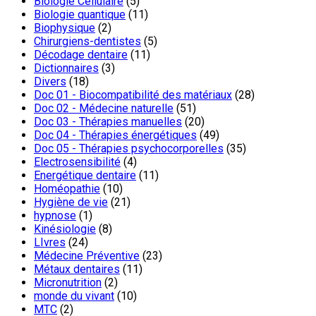
Biologie Cellulaire
(5)
Biologie quantique
(11)
Biophysique
(2)
Chirurgiens-dentistes
(5)
Décodage dentaire
(11)
Dictionnaires
(3)
Divers
(18)
Doc 01 - Biocompatibilité des matériaux
(28)
Doc 02 - Médecine naturelle
(51)
Doc 03 - Thérapies manuelles
(20)
Doc 04 - Thérapies énergétiques
(49)
Doc 05 - Thérapies psychocorporelles
(35)
Electrosensibilité
(4)
Energétique dentaire
(11)
Homéopathie
(10)
Hygiène de vie
(21)
hypnose
(1)
Kinésiologie
(8)
LIvres
(24)
Médecine Préventive
(23)
Métaux dentaires
(11)
Micronutrition
(2)
monde du vivant
(10)
MTC
(2)