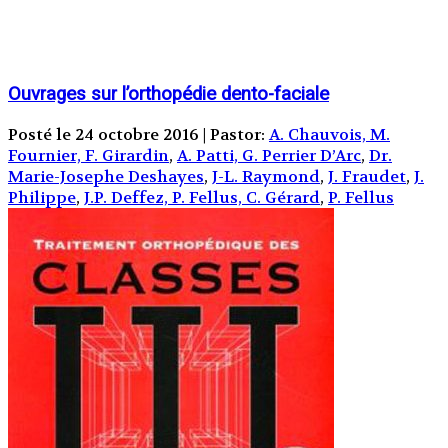
Ouvrages sur l’orthopédie dento-faciale
Posté le 24 octobre 2016 | Pastor:
A. Chauvois, M.
Fournier, F. Girardin
,
A. Patti, G. Perrier D’Arc
,
Dr.
Marie-Josephe Deshayes
,
J-L. Raymond
,
J. Fraudet
,
J.
Philippe
,
J.P. Deffez, P. Fellus, C. Gérard
,
P. Fellus