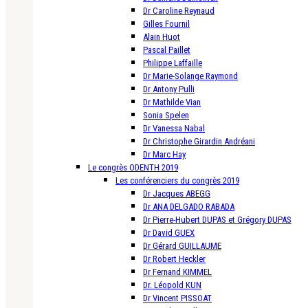
Dr Caroline Reynaud
Gilles Fournil
Alain Huot
Pascal Paillet
Philippe Laffaille
Dr Marie-Solange Raymond
Dr Antony Pulli
Dr Mathilde Vian
Sonia Spelen
Dr Vanessa Nabal
Dr Christophe Girardin Andréani
Dr Marc Hay
Le congrès ODENTH 2019
Les conférenciers du congrès 2019
Dr Jacques ABEGG
Dr ANA DELGADO RABADA
Dr Pierre-Hubert DUPAS et Grégory DUPAS
Dr David GUEX
Dr Gérard GUILLAUME
Dr Robert Heckler
Dr Fernand KIMMEL
Dr. Léopold KUN
Dr Vincent PISSOAT