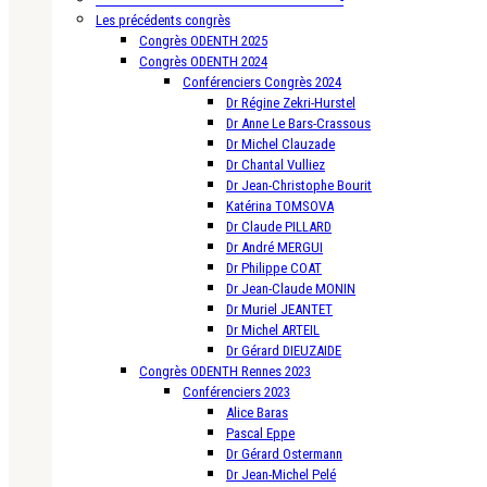
Les précédents congrès
Congrès ODENTH 2025
Congrès ODENTH 2024
Conférenciers Congrès 2024
Dr Régine Zekri-Hurstel
Dr Anne Le Bars-Crassous
Dr Michel Clauzade
Dr Chantal Vulliez
Dr Jean-Christophe Bourit
Katérina TOMSOVA
Dr Claude PILLARD
Dr André MERGUI
Dr Philippe COAT
Dr Jean-Claude MONIN
Dr Muriel JEANTET
Dr Michel ARTEIL
Dr Gérard DIEUZAIDE
Congrès ODENTH Rennes 2023
Conférenciers 2023
Alice Baras
Pascal Eppe
Dr Gérard Ostermann
Dr Jean-Michel Pelé