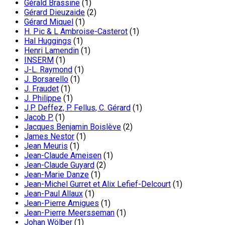
Gérald Brassine
(1)
Gérard Dieuzaide
(2)
Gérard Miquel
(1)
H. Pic & L Ambroise-Casterot
(1)
Hal Huggings
(1)
Henri Lamendin
(1)
INSERM
(1)
J-L. Raymond
(1)
J. Borsarello
(1)
J. Fraudet
(1)
J. Philippe
(1)
J.P. Deffez, P. Fellus, C. Gérard
(1)
Jacob P.
(1)
Jacques Benjamin Boislève
(2)
James Nestor
(1)
Jean Meuris
(1)
Jean-Claude Ameisen
(1)
Jean-Claude Guyard
(2)
Jean-Marie Danze
(1)
Jean-Michel Gurret et Alix Lefief-Delcourt
(1)
Jean-Paul Allaux
(1)
Jean-Pierre Amigues
(1)
Jean-Pierre Meersseman
(1)
Johan Wölber
(1)