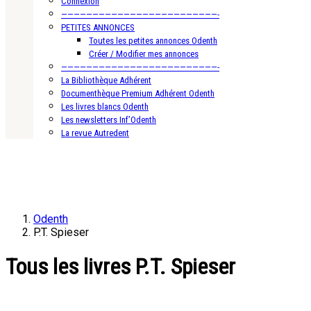
Connexion
—————————————————————————-
PETITES ANNONCES
Toutes les petites annonces Odenth
Créer / Modifier mes annonces
—————————————————————————-
La Bibliothèque Adhérent
Documenthèque Premium Adhérent Odenth
Les livres blancs Odenth
Les newsletters Inf’Odenth
La revue Autredent
Odenth
P.T. Spieser
Tous les livres P.T. Spieser