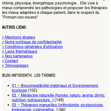
chimie, physique, énergétique, psychologie… Elle vise à
mieux comprendre les pathologies et proposer les thérapies
les mieux adaptées à chaque patient, dans le respect du
“Primum non nocere”.
AUTRES LIENS :
> Mentions légales
> Notre politique de confidentialité
> Conditions générales d’utilisation
> Liens thématiques
> Nos partenaires
> Contact
> Témoignages
BLOG INF’ODENTH : LES THEMES
01 – Biocompatibilité matériaux et Environnement,
écologie
(102)
02 – Médecine naturelle (homéo, naturo, aroma, phyto,
nutrition, nutripuncture…)
(149)
03 – Thérapies manuelles (orthodontie, posturologie,
biokinergie, ostéopathie…)
(46)