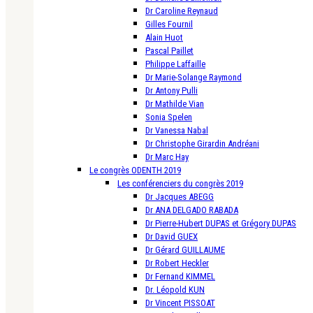
Dr Caroline Reynaud
Gilles Fournil
Alain Huot
Pascal Paillet
Philippe Laffaille
Dr Marie-Solange Raymond
Dr Antony Pulli
Dr Mathilde Vian
Sonia Spelen
Dr Vanessa Nabal
Dr Christophe Girardin Andréani
Dr Marc Hay
Le congrès ODENTH 2019
Les conférenciers du congrès 2019
Dr Jacques ABEGG
Dr ANA DELGADO RABADA
Dr Pierre-Hubert DUPAS et Grégory DUPAS
Dr David GUEX
Dr Gérard GUILLAUME
Dr Robert Heckler
Dr Fernand KIMMEL
Dr. Léopold KUN
Dr Vincent PISSOAT