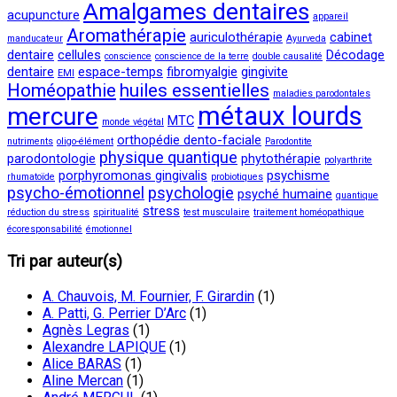
Amalgames dentaires
acupuncture
appareil
Aromathérapie
auriculothérapie
cabinet
manducateur
Ayurveda
dentaire
cellules
Décodage
conscience
conscience de la terre
double causalité
dentaire
espace-temps
fibromyalgie
gingivite
EMI
Homéopathie
huiles essentielles
maladies parodontales
métaux lourds
mercure
MTC
monde végétal
orthopédie dento-faciale
nutriments
oligo-élément
Parodontite
physique quantique
parodontologie
phytothérapie
polyarthrite
porphyromonas gingivalis
psychisme
rhumatoïde
probiotiques
psycho-émotionnel
psychologie
psyché humaine
quantique
stress
réduction du stress
spiritualité
test musculaire
traitement homéopathique
écoresponsabilité
émotionnel
Tri par auteur(s)
A. Chauvois, M. Fournier, F. Girardin
(1)
A. Patti, G. Perrier D’Arc
(1)
Agnès Legras
(1)
Alexandre LAPIQUE
(1)
Alice BARAS
(1)
Aline Mercan
(1)