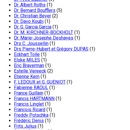
Dr. Albert Roths
(1)
Dr. Bernard Boufflers
(5)
Dr. Christian Beyer
(2)
Dr. Davo Koubi
(1)
Dr. G. Garcia Garcia
(1)
Dr. M. KIRCHNER-BOCKHOLT
(1)
Dr. Marie-Josephe Deshayes
(1)
Drs C. Joussellin
(1)
Drs Pierre-Hubert et Grégory DUPAS
(1)
Eckhart Tolle
(1)
Elske MILES
(1)
Eric Braverman
(1)
Estelle Vereeck
(2)
Etienne Kern
(1)
F. LEDOUX et G. GUENIOT
(1)
Fabienne RAOUL
(1)
France Guillain
(1)
Francis HARTMANN
(1)
Francis Linglet
(1)
François Ricard
(1)
Freddy Potschka
(1)
Frédéric Denis
(1)
Frits Julius
(1)