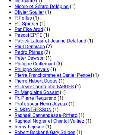
Néosanté
(1)
Nicole et Gérard Délépine
(1)
Olivier Soulier
(1)
P. Fellus
(1)
P.T. Spieser
(1)
Par Elke Arod
(1)
Pascal EPPE
(1)
Patrick Latour et Jeanne Delafond
(1)
Paul Dennison
(2)
Pedro Planas
(2)
Peter Dawson
(1)
Philippe Guillemant
(3)
Philippe Servais
(1)
Pierre Franchomme et Daniel Penoel
(1)
Pierre Hubert Dupas
(1)
Pr Jean-Christophe FARGES
(1)
Pr Marjolaine Gosset
(1)
Pr. Pierre Requirand
(1)
Professeur Henri Joyeux
(1)
R. MONTBESSON
(1)
Raphaël Cannenpasse-Riffard
(1)
Raphaël Nogier et Chantal Vulliez
(1)
Rémy Lejeune
(1)
Robert Becker & Gary Selden
(1)