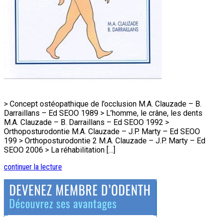
> Concept ostéopathique de l’occlusion M.A. Clauzade – B.
Darraillans – Ed SEOO 1989 > L’homme, le crâne, les dents
M.A. Clauzade – B. Darraillans – Ed SEOO 1992 >
Orthoposturodontie M.A. Clauzade – J.P. Marty – Ed SEOO
199 > Orthoposturodontie 2 M.A. Clauzade – J.P. Marty – Ed
SEOO 2006 > La réhabilitation […]
continuer la lecture