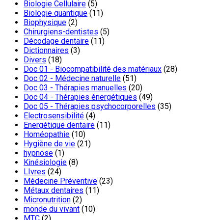
Biologie Cellulaire
(5)
Biologie quantique
(11)
Biophysique
(2)
Chirurgiens-dentistes
(5)
Décodage dentaire
(11)
Dictionnaires
(3)
Divers
(18)
Doc 01 - Biocompatibilité des matériaux
(28)
Doc 02 - Médecine naturelle
(51)
Doc 03 - Thérapies manuelles
(20)
Doc 04 - Thérapies énergétiques
(49)
Doc 05 - Thérapies psychocorporelles
(35)
Electrosensibilité
(4)
Energétique dentaire
(11)
Homéopathie
(10)
Hygiène de vie
(21)
hypnose
(1)
Kinésiologie
(8)
LIvres
(24)
Médecine Préventive
(23)
Métaux dentaires
(11)
Micronutrition
(2)
monde du vivant
(10)
MTC
(2)