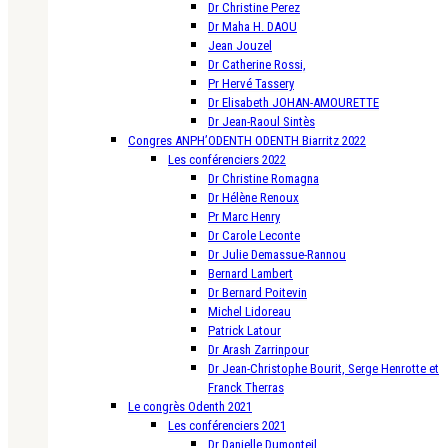
Dr Christine Perez
Dr Maha H. DAOU
Jean Jouzel
Dr Catherine Rossi,
Pr Hervé Tassery
Dr Elisabeth JOHAN-AMOURETTE
Dr Jean-Raoul Sintès
Congres ANPH’ODENTH ODENTH Biarritz 2022
Les conférenciers 2022
Dr Christine Romagna
Dr Hélène Renoux
Pr Marc Henry
Dr Carole Leconte
Dr Julie Demassue-Rannou
Bernard Lambert
Dr Bernard Poitevin
Michel Lidoreau
Patrick Latour
Dr Arash Zarrinpour
Dr Jean-Christophe Bourit, Serge Henrotte et
Franck Therras
Le congrès Odenth 2021
Les conférenciers 2021
Dr Danielle Dumonteil