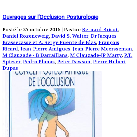
Ouvrages sur l’Occlusion Posturologie
Posté le 25 octobre 2016 | Pastor:
Bernard Bricot
,
Daniel Rozencweig
,
David S. Walter
,
Dr Jacques
Brassecasse et A. Serge Puente de Blas
,
François
Ricard
,
Jean-Pierre Amigues
,
Jean-Pierre Meersseman
,
M Clauzade - B Darraillans
,
M Clauzade-JP Marty
,
P.T.
Spieser
,
Pedro Planas
,
Peter Dawson
,
Pierre Hubert
Dupas