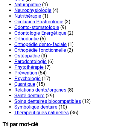
Naturopathie
(1)
Neurophysiologie
(4)
Nutrithérapie
(1)
Occlusion Posturologie
(3)
Odonto-stomatologie
(9)
Odontologie Energétique
(2)
Orthodontie
(6)
Orthopédie dento-faciale
(1)
Orthopédie fonctionnelle
(2)
Ostéopathie
(3)
Parodontologie
(6)
Phytothérapie
(7)
Prévention
(54)
Psychologie
(17)
Quantique
(15)
Relations dents/organes
(8)
Santé dentaire
(29)
Soins dentaires biocompatibles
(12)
Symbolique dentaire
(10)
Thérapeutiques naturelles
(36)
Tri par mot-clé