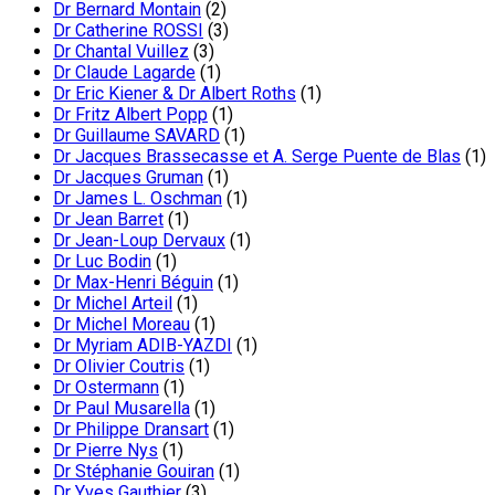
Dr Bernard Montain
(2)
Dr Catherine ROSSI
(3)
Dr Chantal Vuillez
(3)
Dr Claude Lagarde
(1)
Dr Eric Kiener & Dr Albert Roths
(1)
Dr Fritz Albert Popp
(1)
Dr Guillaume SAVARD
(1)
Dr Jacques Brassecasse et A. Serge Puente de Blas
(1)
Dr Jacques Gruman
(1)
Dr James L. Oschman
(1)
Dr Jean Barret
(1)
Dr Jean-Loup Dervaux
(1)
Dr Luc Bodin
(1)
Dr Max-Henri Béguin
(1)
Dr Michel Arteil
(1)
Dr Michel Moreau
(1)
Dr Myriam ADIB-YAZDI
(1)
Dr Olivier Coutris
(1)
Dr Ostermann
(1)
Dr Paul Musarella
(1)
Dr Philippe Dransart
(1)
Dr Pierre Nys
(1)
Dr Stéphanie Gouiran
(1)
Dr Yves Gauthier
(3)