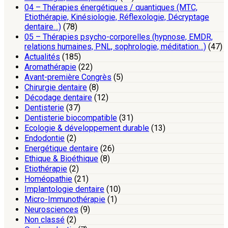
04 – Thérapies énergétiques / quantiques (MTC,
Etiothérapie, Kinésiologie, Réflexologie, Décryptage
dentaire…)
(78)
05 – Thérapies psycho-corporelles (hypnose, EMDR,
relations humaines, PNL, sophrologie, méditation…)
(47)
Actualités
(185)
Aromathérapie
(22)
Avant-première Congrès
(5)
Chirurgie dentaire
(8)
Décodage dentaire
(12)
Dentisterie
(37)
Dentisterie biocompatible
(31)
Ecologie & développement durable
(13)
Endodontie
(2)
Energétique dentaire
(26)
Ethique & Bioéthique
(8)
Etiothérapie
(2)
Homéopathie
(21)
Implantologie dentaire
(10)
Micro-Immunothérapie
(1)
Neurosciences
(9)
Non classé
(2)