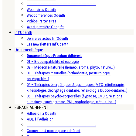
—————————————————————————-
Webinaires Odenth
Webconférences Odenth
Vidéos Partenaires
Avant-première Congrès
Inf’Odenth
Dernières actus Inf’Odenth
Les newsletters Inf’Odenth
Documenthèque
Documenthèque Premium Adhérent
01 – Biocompatibilité et écologie
02 – Médecine naturelle (homeo, aroma, phyto, naturo…)
03 – Thérapies manuelles (orthodontie, posturologie,
ostéopathie…)
04 – Thérapies énergétiques & quantiques (MTC, étiothérapie,
kinésiologie, décryptage dentaire, réflexologie bucco-dentaire…)
05 – Thérapies psycho-corporelles (hypnose, EMDR, relations
humaines, ennéagramme, PNL, sophrologie, méditation…)
ESPACE ADHÉRENT
Adhésion à Odenth
AIDE à l’Adhésion
—————————————————————————-
Connexion à mon espace adhérent