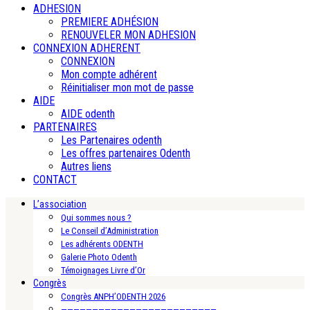
ADHESION
PREMIERE ADHÉSION
RENOUVELER MON ADHESION
CONNEXION ADHERENT
CONNEXION
Mon compte adhérent
Réinitialiser mon mot de passe
AIDE
AIDE odenth
PARTENAIRES
Les Partenaires odenth
Les offres partenaires Odenth
Autres liens
CONTACT
L’association
Qui sommes nous ?
Le Conseil d’Administration
Les adhérents ODENTH
Galerie Photo Odenth
Témoignages Livre d’Or
Congrès
Congrès ANPH’ODENTH 2026
—————————————————————————-