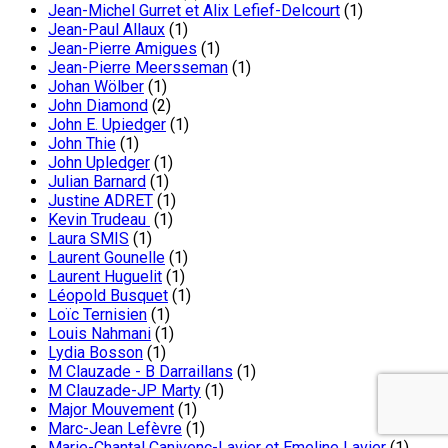
Jean-Michel Gurret et Alix Lefief-Delcourt
(1)
Jean-Paul Allaux
(1)
Jean-Pierre Amigues
(1)
Jean-Pierre Meersseman
(1)
Johan Wölber
(1)
John Diamond
(2)
John E. Upiedger
(1)
John Thie
(1)
John Upledger
(1)
Julian Barnard
(1)
Justine ADRET
(1)
Kevin Trudeau
(1)
Laura SMIS
(1)
Laurent Gounelle
(1)
Laurent Huguelit
(1)
Léopold Busquet
(1)
Loïc Ternisien
(1)
Louis Nahmani
(1)
Lydia Bosson
(1)
M Clauzade - B Darraillans
(1)
M Clauzade-JP Marty
(1)
Major Mouvement
(1)
Marc-Jean Lefèvre
(1)
Marie-Chantal Canivenc-Lavier et Emeline Lavier
(1)