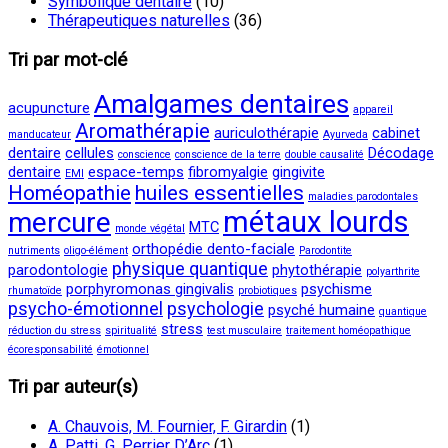
Symbolique dentaire
(10)
Thérapeutiques naturelles
(36)
Tri par mot-clé
Amalgames dentaires
acupuncture
appareil
Aromathérapie
auriculothérapie
cabinet
manducateur
Ayurveda
dentaire
cellules
Décodage
conscience
conscience de la terre
double causalité
dentaire
espace-temps
fibromyalgie
gingivite
EMI
Homéopathie
huiles essentielles
maladies parodontales
métaux lourds
mercure
MTC
monde végétal
orthopédie dento-faciale
nutriments
oligo-élément
Parodontite
physique quantique
parodontologie
phytothérapie
polyarthrite
porphyromonas gingivalis
psychisme
rhumatoïde
probiotiques
psycho-émotionnel
psychologie
psyché humaine
quantique
stress
réduction du stress
spiritualité
test musculaire
traitement homéopathique
écoresponsabilité
émotionnel
Tri par auteur(s)
A. Chauvois, M. Fournier, F. Girardin
(1)
A. Patti, G. Perrier D’Arc
(1)