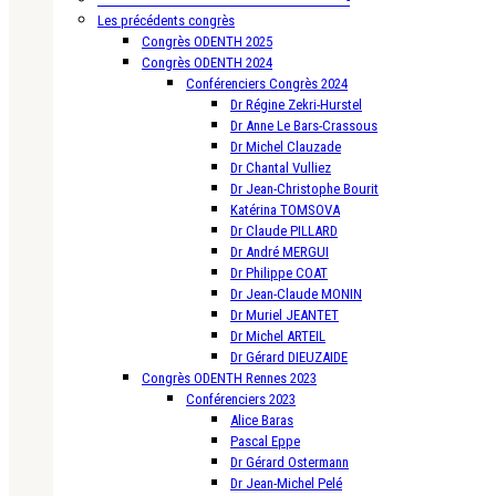
Les précédents congrès
Congrès ODENTH 2025
Congrès ODENTH 2024
Conférenciers Congrès 2024
Dr Régine Zekri-Hurstel
Dr Anne Le Bars-Crassous
Dr Michel Clauzade
Dr Chantal Vulliez
Dr Jean-Christophe Bourit
Katérina TOMSOVA
Dr Claude PILLARD
Dr André MERGUI
Dr Philippe COAT
Dr Jean-Claude MONIN
Dr Muriel JEANTET
Dr Michel ARTEIL
Dr Gérard DIEUZAIDE
Congrès ODENTH Rennes 2023
Conférenciers 2023
Alice Baras
Pascal Eppe
Dr Gérard Ostermann
Dr Jean-Michel Pelé