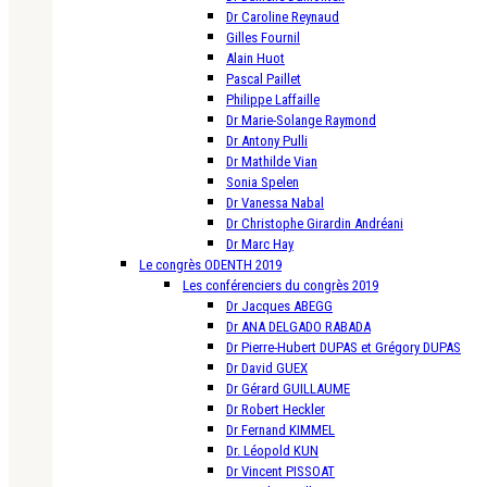
Dr Caroline Reynaud
Gilles Fournil
Alain Huot
Pascal Paillet
Philippe Laffaille
Dr Marie-Solange Raymond
Dr Antony Pulli
Dr Mathilde Vian
Sonia Spelen
Dr Vanessa Nabal
Dr Christophe Girardin Andréani
Dr Marc Hay
Le congrès ODENTH 2019
Les conférenciers du congrès 2019
Dr Jacques ABEGG
Dr ANA DELGADO RABADA
Dr Pierre-Hubert DUPAS et Grégory DUPAS
Dr David GUEX
Dr Gérard GUILLAUME
Dr Robert Heckler
Dr Fernand KIMMEL
Dr. Léopold KUN
Dr Vincent PISSOAT