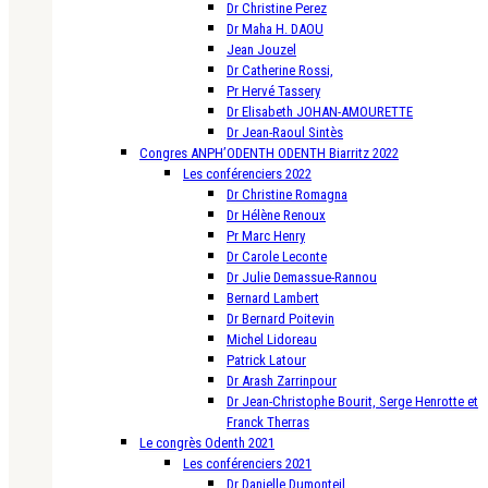
Dr Christine Perez
Dr Maha H. DAOU
Jean Jouzel
Dr Catherine Rossi,
Pr Hervé Tassery
Dr Elisabeth JOHAN-AMOURETTE
Dr Jean-Raoul Sintès
Congres ANPH’ODENTH ODENTH Biarritz 2022
Les conférenciers 2022
Dr Christine Romagna
Dr Hélène Renoux
Pr Marc Henry
Dr Carole Leconte
Dr Julie Demassue-Rannou
Bernard Lambert
Dr Bernard Poitevin
Michel Lidoreau
Patrick Latour
Dr Arash Zarrinpour
Dr Jean-Christophe Bourit, Serge Henrotte et
Franck Therras
Le congrès Odenth 2021
Les conférenciers 2021
Dr Danielle Dumonteil