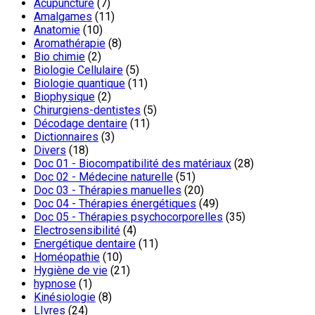
Acupuncture
(7)
Amalgames
(11)
Anatomie
(10)
Aromathérapie
(8)
Bio chimie
(2)
Biologie Cellulaire
(5)
Biologie quantique
(11)
Biophysique
(2)
Chirurgiens-dentistes
(5)
Décodage dentaire
(11)
Dictionnaires
(3)
Divers
(18)
Doc 01 - Biocompatibilité des matériaux
(28)
Doc 02 - Médecine naturelle
(51)
Doc 03 - Thérapies manuelles
(20)
Doc 04 - Thérapies énergétiques
(49)
Doc 05 - Thérapies psychocorporelles
(35)
Electrosensibilité
(4)
Energétique dentaire
(11)
Homéopathie
(10)
Hygiène de vie
(21)
hypnose
(1)
Kinésiologie
(8)
LIvres
(24)