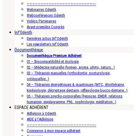
—————————————————————————-
Webinaires Odenth
Webconférences Odenth
Vidéos Partenaires
Avant-première Congrès
Inf’Odenth
Dernières actus Inf’Odenth
Les newsletters Inf’Odenth
Documenthèque
Documenthèque Premium Adhérent
01 – Biocompatibilité et écologie
02 – Médecine naturelle (homeo, aroma, phyto, naturo…)
03 – Thérapies manuelles (orthodontie, posturologie,
ostéopathie…)
04 – Thérapies énergétiques & quantiques (MTC, étiothérapie,
kinésiologie, décryptage dentaire, réflexologie bucco-dentaire…)
05 – Thérapies psycho-corporelles (hypnose, EMDR, relations
humaines, ennéagramme, PNL, sophrologie, méditation…)
ESPACE ADHÉRENT
Adhésion à Odenth
AIDE à l’Adhésion
—————————————————————————-
Connexion à mon espace adhérent