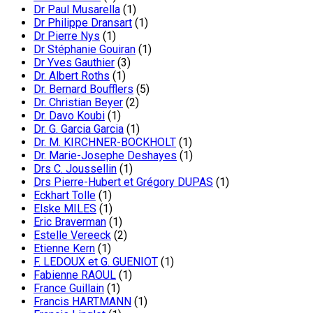
Dr Paul Musarella
(1)
Dr Philippe Dransart
(1)
Dr Pierre Nys
(1)
Dr Stéphanie Gouiran
(1)
Dr Yves Gauthier
(3)
Dr. Albert Roths
(1)
Dr. Bernard Boufflers
(5)
Dr. Christian Beyer
(2)
Dr. Davo Koubi
(1)
Dr. G. Garcia Garcia
(1)
Dr. M. KIRCHNER-BOCKHOLT
(1)
Dr. Marie-Josephe Deshayes
(1)
Drs C. Joussellin
(1)
Drs Pierre-Hubert et Grégory DUPAS
(1)
Eckhart Tolle
(1)
Elske MILES
(1)
Eric Braverman
(1)
Estelle Vereeck
(2)
Etienne Kern
(1)
F. LEDOUX et G. GUENIOT
(1)
Fabienne RAOUL
(1)
France Guillain
(1)
Francis HARTMANN
(1)