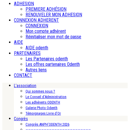
ADHESION
PREMIERE ADHÉSION
RENOUVELER MON ADHESION
CONNEXION ADHERENT
CONNEXION
Mon compte adhérent
Réinitialiser mon mot de passe
AIDE
AIDE odenth
PARTENAIRES
Les Partenaires odenth
Les offres partenaires Odenth
Autres liens
CONTACT
L’association
Qui sommes nous ?
Le Conseil d’Administration
Les adhérents ODENTH
Galerie Photo Odenth
Témoignages Livre d’Or
Congrès
Congrès ANPH’ODENTH 2026
—————————————————————————-