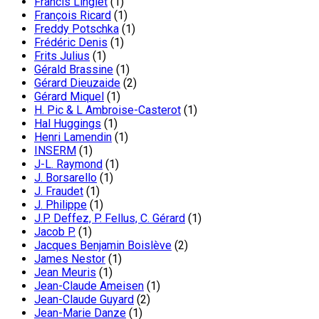
Francis Linglet
(1)
François Ricard
(1)
Freddy Potschka
(1)
Frédéric Denis
(1)
Frits Julius
(1)
Gérald Brassine
(1)
Gérard Dieuzaide
(2)
Gérard Miquel
(1)
H. Pic & L Ambroise-Casterot
(1)
Hal Huggings
(1)
Henri Lamendin
(1)
INSERM
(1)
J-L. Raymond
(1)
J. Borsarello
(1)
J. Fraudet
(1)
J. Philippe
(1)
J.P. Deffez, P. Fellus, C. Gérard
(1)
Jacob P.
(1)
Jacques Benjamin Boislève
(2)
James Nestor
(1)
Jean Meuris
(1)
Jean-Claude Ameisen
(1)
Jean-Claude Guyard
(2)
Jean-Marie Danze
(1)