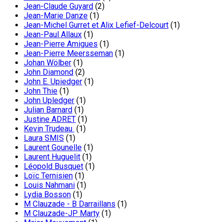
Jean-Claude Guyard
(2)
Jean-Marie Danze
(1)
Jean-Michel Gurret et Alix Lefief-Delcourt
(1)
Jean-Paul Allaux
(1)
Jean-Pierre Amigues
(1)
Jean-Pierre Meersseman
(1)
Johan Wölber
(1)
John Diamond
(2)
John E. Upiedger
(1)
John Thie
(1)
John Upledger
(1)
Julian Barnard
(1)
Justine ADRET
(1)
Kevin Trudeau
(1)
Laura SMIS
(1)
Laurent Gounelle
(1)
Laurent Huguelit
(1)
Léopold Busquet
(1)
Loïc Ternisien
(1)
Louis Nahmani
(1)
Lydia Bosson
(1)
M Clauzade - B Darraillans
(1)
M Clauzade-JP Marty
(1)