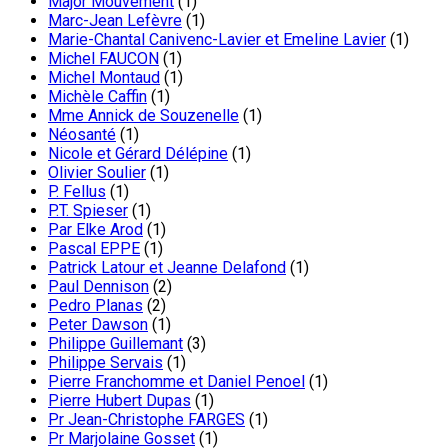
Major Mouvement
(1)
Marc-Jean Lefèvre
(1)
Marie-Chantal Canivenc-Lavier et Emeline Lavier
(1)
Michel FAUCON
(1)
Michel Montaud
(1)
Michèle Caffin
(1)
Mme Annick de Souzenelle
(1)
Néosanté
(1)
Nicole et Gérard Délépine
(1)
Olivier Soulier
(1)
P. Fellus
(1)
P.T. Spieser
(1)
Par Elke Arod
(1)
Pascal EPPE
(1)
Patrick Latour et Jeanne Delafond
(1)
Paul Dennison
(2)
Pedro Planas
(2)
Peter Dawson
(1)
Philippe Guillemant
(3)
Philippe Servais
(1)
Pierre Franchomme et Daniel Penoel
(1)
Pierre Hubert Dupas
(1)
Pr Jean-Christophe FARGES
(1)
Pr Marjolaine Gosset
(1)