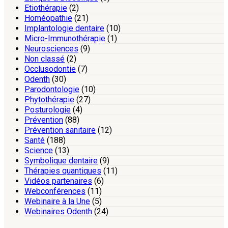
Etiothérapie
(2)
Homéopathie
(21)
Implantologie dentaire
(10)
Micro-Immunothérapie
(1)
Neurosciences
(9)
Non classé
(2)
Occlusodontie
(7)
Odenth
(30)
Parodontologie
(10)
Phytothérapie
(27)
Posturologie
(4)
Prévention
(88)
Prévention sanitaire
(12)
Santé
(188)
Science
(13)
Symbolique dentaire
(9)
Thérapies quantiques
(11)
Vidéos partenaires
(6)
Webconférences
(11)
Webinaire à la Une
(5)
Webinaires Odenth
(24)