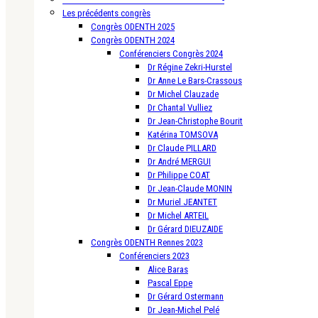
Les précédents congrès
Congrès ODENTH 2025
Congrès ODENTH 2024
Conférenciers Congrès 2024
Dr Régine Zekri-Hurstel
Dr Anne Le Bars-Crassous
Dr Michel Clauzade
Dr Chantal Vulliez
Dr Jean-Christophe Bourit
Katérina TOMSOVA
Dr Claude PILLARD
Dr André MERGUI
Dr Philippe COAT
Dr Jean-Claude MONIN
Dr Muriel JEANTET
Dr Michel ARTEIL
Dr Gérard DIEUZAIDE
Congrès ODENTH Rennes 2023
Conférenciers 2023
Alice Baras
Pascal Eppe
Dr Gérard Ostermann
Dr Jean-Michel Pelé