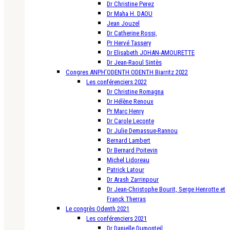
Dr Christine Perez
Dr Maha H. DAOU
Jean Jouzel
Dr Catherine Rossi,
Pr Hervé Tassery
Dr Elisabeth JOHAN-AMOURETTE
Dr Jean-Raoul Sintès
Congres ANPH’ODENTH ODENTH Biarritz 2022
Les conférenciers 2022
Dr Christine Romagna
Dr Hélène Renoux
Pr Marc Henry
Dr Carole Leconte
Dr Julie Demassue-Rannou
Bernard Lambert
Dr Bernard Poitevin
Michel Lidoreau
Patrick Latour
Dr Arash Zarrinpour
Dr Jean-Christophe Bourit, Serge Henrotte et
Franck Therras
Le congrès Odenth 2021
Les conférenciers 2021
Dr Danielle Dumonteil