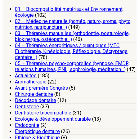
01 – Biocompatibilité matériaux et Environnement,
écologie
(102)
02 – Médecine naturelle (homéo, naturo, aroma, phyto,
nutrition, nutripuncture…)
(149)
03 – Thérapies manuelles (orthodontie, posturologie,
biokinergie, ostéopathie…)
(46)
04 – Thérapies énergétiques / quantiques (MTC,
Etiothérapie, Kinésiologie, Réflexologie, Décryptage
dentaire…)
(78)
05 – Thérapies psycho-corporelles (hypnose, EMDR,
relations humaines, PNL, sophrologie, méditation…)
(47)
Actualités
(185)
Aromathérapie
(22)
Avant-première Congrès
(5)
Chirurgie dentaire
(8)
Décodage dentaire
(12)
Dentisterie
(37)
Dentisterie biocompatible
(31)
Ecologie & développement durable
(13)
Endodontie
(2)
Energétique dentaire
(26)
Ethique & Bioéthique
(8)