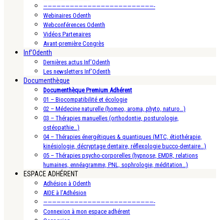
—————————————————————————-
Webinaires Odenth
Webconférences Odenth
Vidéos Partenaires
Avant-première Congrès
Inf’Odenth
Dernières actus Inf’Odenth
Les newsletters Inf’Odenth
Documenthèque
Documenthèque Premium Adhérent
01 – Biocompatibilité et écologie
02 – Médecine naturelle (homeo, aroma, phyto, naturo…)
03 – Thérapies manuelles (orthodontie, posturologie,
ostéopathie…)
04 – Thérapies énergétiques & quantiques (MTC, étiothérapie,
kinésiologie, décryptage dentaire, réflexologie bucco-dentaire…)
05 – Thérapies psycho-corporelles (hypnose, EMDR, relations
humaines, ennéagramme, PNL, sophrologie, méditation…)
ESPACE ADHÉRENT
Adhésion à Odenth
AIDE à l’Adhésion
—————————————————————————-
Connexion à mon espace adhérent