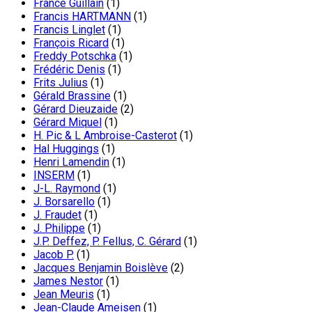
France Guillain
(1)
Francis HARTMANN
(1)
Francis Linglet
(1)
François Ricard
(1)
Freddy Potschka
(1)
Frédéric Denis
(1)
Frits Julius
(1)
Gérald Brassine
(1)
Gérard Dieuzaide
(2)
Gérard Miquel
(1)
H. Pic & L Ambroise-Casterot
(1)
Hal Huggings
(1)
Henri Lamendin
(1)
INSERM
(1)
J-L. Raymond
(1)
J. Borsarello
(1)
J. Fraudet
(1)
J. Philippe
(1)
J.P. Deffez, P. Fellus, C. Gérard
(1)
Jacob P.
(1)
Jacques Benjamin Boislève
(2)
James Nestor
(1)
Jean Meuris
(1)
Jean-Claude Ameisen
(1)