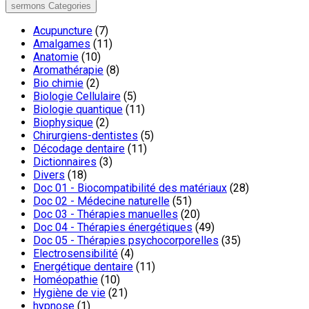
sermons Categories
Acupuncture
(7)
Amalgames
(11)
Anatomie
(10)
Aromathérapie
(8)
Bio chimie
(2)
Biologie Cellulaire
(5)
Biologie quantique
(11)
Biophysique
(2)
Chirurgiens-dentistes
(5)
Décodage dentaire
(11)
Dictionnaires
(3)
Divers
(18)
Doc 01 - Biocompatibilité des matériaux
(28)
Doc 02 - Médecine naturelle
(51)
Doc 03 - Thérapies manuelles
(20)
Doc 04 - Thérapies énergétiques
(49)
Doc 05 - Thérapies psychocorporelles
(35)
Electrosensibilité
(4)
Energétique dentaire
(11)
Homéopathie
(10)
Hygiène de vie
(21)
hypnose
(1)