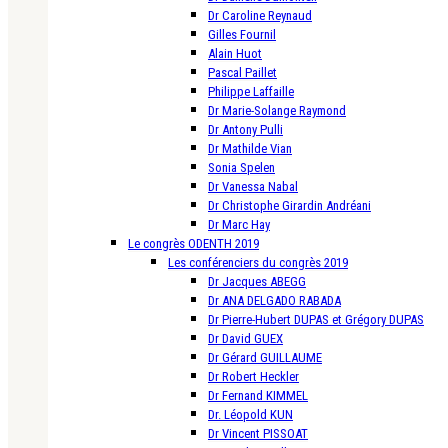
Dr Caroline Reynaud
Gilles Fournil
Alain Huot
Pascal Paillet
Philippe Laffaille
Dr Marie-Solange Raymond
Dr Antony Pulli
Dr Mathilde Vian
Sonia Spelen
Dr Vanessa Nabal
Dr Christophe Girardin Andréani
Dr Marc Hay
Le congrès ODENTH 2019
Les conférenciers du congrès 2019
Dr Jacques ABEGG
Dr ANA DELGADO RABADA
Dr Pierre-Hubert DUPAS et Grégory DUPAS
Dr David GUEX
Dr Gérard GUILLAUME
Dr Robert Heckler
Dr Fernand KIMMEL
Dr. Léopold KUN
Dr Vincent PISSOAT