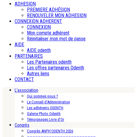
ADHESION
PREMIERE ADHÉSION
RENOUVELER MON ADHESION
CONNEXION ADHERENT
CONNEXION
Mon compte adhérent
Réinitialiser mon mot de passe
AIDE
AIDE odenth
PARTENAIRES
Les Partenaires odenth
Les offres partenaires Odenth
Autres liens
CONTACT
L’association
Qui sommes nous ?
Le Conseil d’Administration
Les adhérents ODENTH
Galerie Photo Odenth
Témoignages Livre d’Or
Congrès
Congrès ANPH’ODENTH 2026
—————————————————————————-