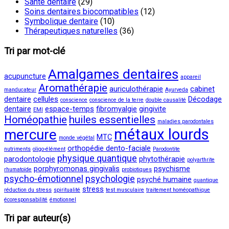
Santé dentaire
(29)
Soins dentaires biocompatibles
(12)
Symbolique dentaire
(10)
Thérapeutiques naturelles
(36)
Tri par mot-clé
Amalgames dentaires
acupuncture
appareil
Aromathérapie
auriculothérapie
cabinet
manducateur
Ayurveda
dentaire
cellules
Décodage
conscience
conscience de la terre
double causalité
dentaire
espace-temps
fibromyalgie
gingivite
EMI
Homéopathie
huiles essentielles
maladies parodontales
métaux lourds
mercure
MTC
monde végétal
orthopédie dento-faciale
nutriments
oligo-élément
Parodontite
physique quantique
parodontologie
phytothérapie
polyarthrite
porphyromonas gingivalis
psychisme
rhumatoïde
probiotiques
psycho-émotionnel
psychologie
psyché humaine
quantique
stress
réduction du stress
spiritualité
test musculaire
traitement homéopathique
écoresponsabilité
émotionnel
Tri par auteur(s)