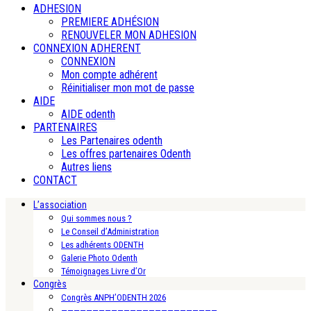
ADHESION
PREMIERE ADHÉSION
RENOUVELER MON ADHESION
CONNEXION ADHERENT
CONNEXION
Mon compte adhérent
Réinitialiser mon mot de passe
AIDE
AIDE odenth
PARTENAIRES
Les Partenaires odenth
Les offres partenaires Odenth
Autres liens
CONTACT
L’association
Qui sommes nous ?
Le Conseil d’Administration
Les adhérents ODENTH
Galerie Photo Odenth
Témoignages Livre d’Or
Congrès
Congrès ANPH’ODENTH 2026
—————————————————————————-