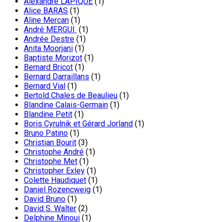
Alexandre LAPIQUE
(1)
Alice BARAS
(1)
Aline Mercan
(1)
André MERGUI
(1)
Andrée Destre
(1)
Anita Moorjani
(1)
Baptiste Morizot
(1)
Bernard Bricot
(1)
Bernard Darraillans
(1)
Bernard Vial
(1)
Bertold Chales de Beaulieu
(1)
Blandine Calais-Germain
(1)
Blandine Petit
(1)
Boris Cyrulnik et Gérard Jorland
(1)
Bruno Patino
(1)
Christian Bourit
(3)
Christophe André
(1)
Christophe Met
(1)
Christopher Exley
(1)
Colette Haudiquet
(1)
Daniel Rozencweig
(1)
David Bruno
(1)
David S. Walter
(2)
Delphine Minoui
(1)