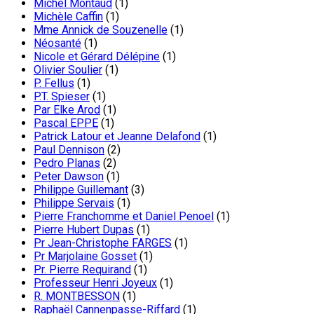
Michel Montaud
(1)
Michèle Caffin
(1)
Mme Annick de Souzenelle
(1)
Néosanté
(1)
Nicole et Gérard Délépine
(1)
Olivier Soulier
(1)
P. Fellus
(1)
P.T. Spieser
(1)
Par Elke Arod
(1)
Pascal EPPE
(1)
Patrick Latour et Jeanne Delafond
(1)
Paul Dennison
(2)
Pedro Planas
(2)
Peter Dawson
(1)
Philippe Guillemant
(3)
Philippe Servais
(1)
Pierre Franchomme et Daniel Penoel
(1)
Pierre Hubert Dupas
(1)
Pr Jean-Christophe FARGES
(1)
Pr Marjolaine Gosset
(1)
Pr. Pierre Requirand
(1)
Professeur Henri Joyeux
(1)
R. MONTBESSON
(1)
Raphaël Cannenpasse-Riffard
(1)