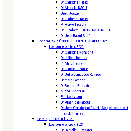
Dr Christine Perez
Dr Maha H. DAOU
Jean Jouzel
Dr Catherine Rossi,
Pr Hervé Tassery
Dr Elisabeth JOHAN-AMOURETTE
Dr Jean-Raoul Sintès
Congres ANPH’ODENTH ODENTH Biarritz 2022
Les conférenciers 2022
Dr Christine Romagna
Dr Hélène Renoux
Pr Marc Henry
Dr Carole Leconte
Dr Julie Demassue-Rannou
Bernard Lambert
Dr Bernard Poitevin
Michel Lidoreau
Patrick Latour
Dr Arash Zarrinpour
Dr Jean-Christophe Bourit, Serge Henrotte et
Franck Therras
Le congrès Odenth 2021
Les conférenciers 2021
Dr Danielle Dumonteil