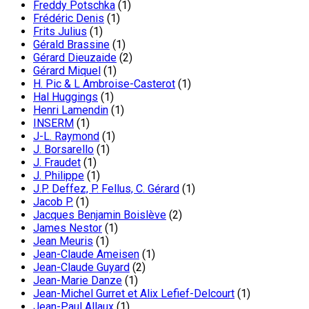
Freddy Potschka
(1)
Frédéric Denis
(1)
Frits Julius
(1)
Gérald Brassine
(1)
Gérard Dieuzaide
(2)
Gérard Miquel
(1)
H. Pic & L Ambroise-Casterot
(1)
Hal Huggings
(1)
Henri Lamendin
(1)
INSERM
(1)
J-L. Raymond
(1)
J. Borsarello
(1)
J. Fraudet
(1)
J. Philippe
(1)
J.P. Deffez, P. Fellus, C. Gérard
(1)
Jacob P.
(1)
Jacques Benjamin Boislève
(2)
James Nestor
(1)
Jean Meuris
(1)
Jean-Claude Ameisen
(1)
Jean-Claude Guyard
(2)
Jean-Marie Danze
(1)
Jean-Michel Gurret et Alix Lefief-Delcourt
(1)
Jean-Paul Allaux
(1)