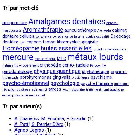
Tri par mot-clé
Amalgames dentaires
acupuncture
appareil
Aromathérapie
auriculothérapie
cabinet
manducateur
Ayurveda
dentaire
cellules
Décodage
conscience
conscience de la terre
double causalité
dentaire
espace-temps
fibromyalgie
gingivite
EMI
Homéopathie
huiles essentielles
maladies parodontales
métaux lourds
mercure
MTC
monde végétal
orthopédie dento-faciale
nutriments
oligo-élément
Parodontite
physique quantique
parodontologie
phytothérapie
polyarthrite
porphyromonas gingivalis
psychisme
rhumatoïde
probiotiques
psycho-émotionnel
psychologie
psyché humaine
quantique
stress
réduction du stress
spiritualité
test musculaire
traitement homéopathique
écoresponsabilité
émotionnel
Tri par auteur(s)
A. Chauvois, M. Fournier, F. Girardin
(1)
A. Patti, G. Perrier D’Arc
(1)
Agnès Legras
(1)