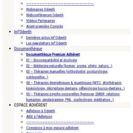
—————————————————————————-
Webinaires Odenth
Webconférences Odenth
Vidéos Partenaires
Avant-première Congrès
Inf’Odenth
Dernières actus Inf’Odenth
Les newsletters Inf’Odenth
Documenthèque
Documenthèque Premium Adhérent
01 – Biocompatibilité et écologie
02 – Médecine naturelle (homeo, aroma, phyto, naturo…)
03 – Thérapies manuelles (orthodontie, posturologie,
ostéopathie…)
04 – Thérapies énergétiques & quantiques (MTC, étiothérapie,
kinésiologie, décryptage dentaire, réflexologie bucco-dentaire…)
05 – Thérapies psycho-corporelles (hypnose, EMDR, relations
humaines, ennéagramme, PNL, sophrologie, méditation…)
ESPACE ADHÉRENT
Adhésion à Odenth
AIDE à l’Adhésion
—————————————————————————-
Connexion à mon espace adhérent