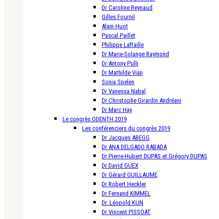
Dr Caroline Reynaud
Gilles Fournil
Alain Huot
Pascal Paillet
Philippe Laffaille
Dr Marie-Solange Raymond
Dr Antony Pulli
Dr Mathilde Vian
Sonia Spelen
Dr Vanessa Nabal
Dr Christophe Girardin Andréani
Dr Marc Hay
Le congrès ODENTH 2019
Les conférenciers du congrès 2019
Dr Jacques ABEGG
Dr ANA DELGADO RABADA
Dr Pierre-Hubert DUPAS et Grégory DUPAS
Dr David GUEX
Dr Gérard GUILLAUME
Dr Robert Heckler
Dr Fernand KIMMEL
Dr. Léopold KUN
Dr Vincent PISSOAT