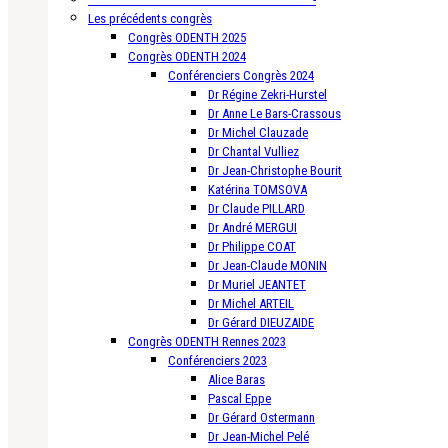
Les précédents congrès
Congrès ODENTH 2025
Congrès ODENTH 2024
Conférenciers Congrès 2024
Dr Régine Zekri-Hurstel
Dr Anne Le Bars-Crassous
Dr Michel Clauzade
Dr Chantal Vulliez
Dr Jean-Christophe Bourit
Katérina TOMSOVA
Dr Claude PILLARD
Dr André MERGUI
Dr Philippe COAT
Dr Jean-Claude MONIN
Dr Muriel JEANTET
Dr Michel ARTEIL
Dr Gérard DIEUZAIDE
Congrès ODENTH Rennes 2023
Conférenciers 2023
Alice Baras
Pascal Eppe
Dr Gérard Ostermann
Dr Jean-Michel Pelé