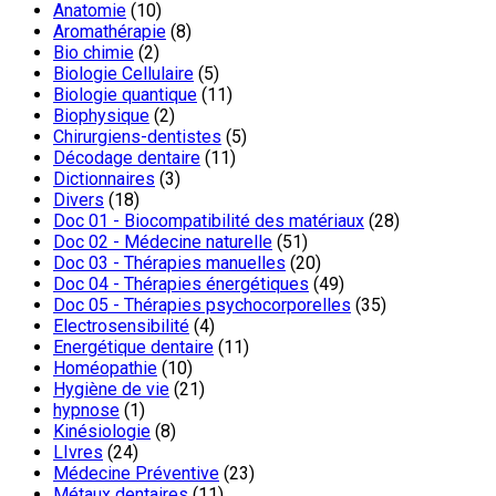
Anatomie
(10)
Aromathérapie
(8)
Bio chimie
(2)
Biologie Cellulaire
(5)
Biologie quantique
(11)
Biophysique
(2)
Chirurgiens-dentistes
(5)
Décodage dentaire
(11)
Dictionnaires
(3)
Divers
(18)
Doc 01 - Biocompatibilité des matériaux
(28)
Doc 02 - Médecine naturelle
(51)
Doc 03 - Thérapies manuelles
(20)
Doc 04 - Thérapies énergétiques
(49)
Doc 05 - Thérapies psychocorporelles
(35)
Electrosensibilité
(4)
Energétique dentaire
(11)
Homéopathie
(10)
Hygiène de vie
(21)
hypnose
(1)
Kinésiologie
(8)
LIvres
(24)
Médecine Préventive
(23)
Métaux dentaires
(11)