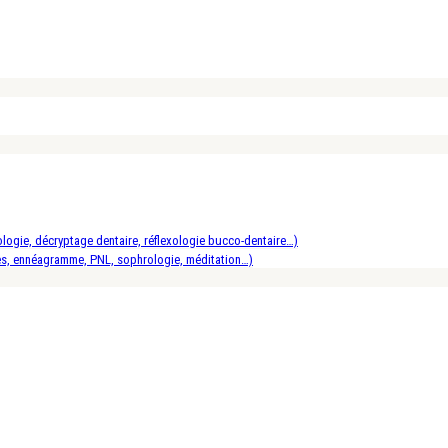
logie, décryptage dentaire, réflexologie bucco-dentaire…)
es, ennéagramme, PNL, sophrologie, méditation…)