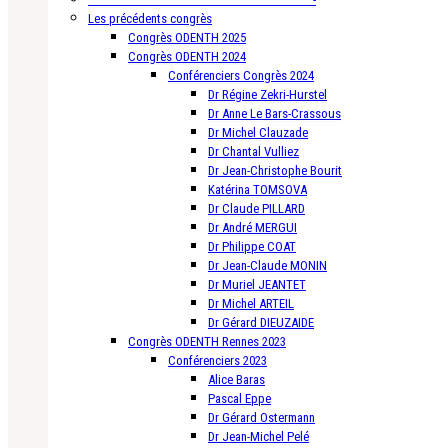
Les précédents congrès
Congrès ODENTH 2025
Congrès ODENTH 2024
Conférenciers Congrès 2024
Dr Régine Zekri-Hurstel
Dr Anne Le Bars-Crassous
Dr Michel Clauzade
Dr Chantal Vulliez
Dr Jean-Christophe Bourit
Katérina TOMSOVA
Dr Claude PILLARD
Dr André MERGUI
Dr Philippe COAT
Dr Jean-Claude MONIN
Dr Muriel JEANTET
Dr Michel ARTEIL
Dr Gérard DIEUZAIDE
Congrès ODENTH Rennes 2023
Conférenciers 2023
Alice Baras
Pascal Eppe
Dr Gérard Ostermann
Dr Jean-Michel Pelé