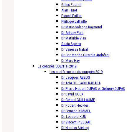
Gilles Fournil
Alain Huot
Pascal Paillet
Philippe Laffaille
Dr Marie-Solange Raymond
Dr Antony Pulli
Dr Mathilde Vian
Sonia Spelen
Dr Vanessa Nabal
Dr Christophe Girardin Andréani
Dr Marc Hay
Le congrès ODENTH 2019
Les conférenciers du congrès 2019
Dr Jacques ABEGG
Dr ANA DELGADO RABADA
Dr Pierre-Hubert DUPAS et Grégory DUPAS
Dr David GUEX
Dr Gérard GUILLAUME
Dr Robert Heckler
Dr Fernand KIMMEL
Dr. Léopold KUN
Dr Vincent PISSOAT
Dr Nicolas Stelling