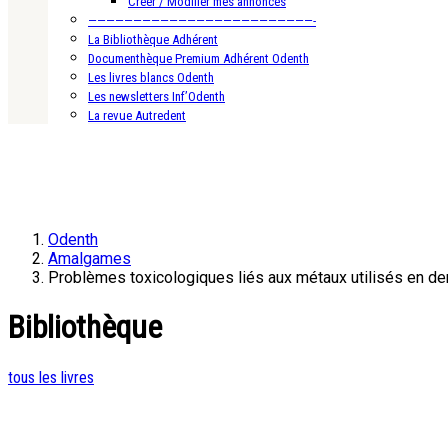
Créer / Modifier mes annonces
—————————————————————————-
La Bibliothèque Adhérent
Documenthèque Premium Adhérent Odenth
Les livres blancs Odenth
Les newsletters Inf’Odenth
La revue Autredent
Odenth
Amalgames
Problèmes toxicologiques liés aux métaux utilisés en den
Bibliothèque
tous les livres