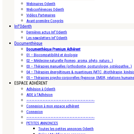
Webinaires Odenth
Webconférences Odenth
Vidéos Partenaires
Avant-première Congrès
Inf’Odenth
Dernières actus Inf’Odenth
Les newsletters Inf’Odenth
Documenthèque
Documenthèque Premium Adhérent
01 – Biocompatibilité et écologie
02 – Médecine naturelle (homeo, aroma, phyto, naturo…)
03 – Thérapies manuelles (orthodontie, posturologie, ostéopathie…)
04 – Thérapies énergétiques & quantiques (MTC, étiothérapie, kinésio
05 – Thérapies psycho-corporelles (hypnose, EMDR, relations humain
ESPACE ADHÉRENT
Adhésion à Odenth
AIDE à l’Adhésion
—————————————————————————-
Connexion à mon espace adhérent
Connexion
—————————————————————————-
PETITES ANNONCES
Toutes les petites annonces Odenth