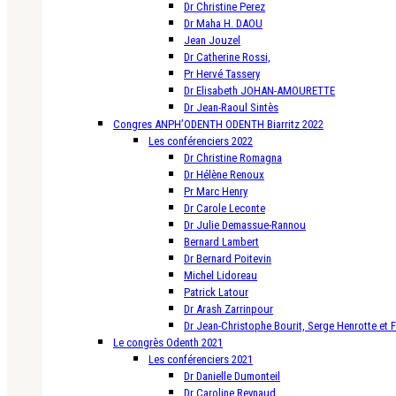
Dr Christine Perez
Dr Maha H. DAOU
Jean Jouzel
Dr Catherine Rossi,
Pr Hervé Tassery
Dr Elisabeth JOHAN-AMOURETTE
Dr Jean-Raoul Sintès
Congres ANPH’ODENTH ODENTH Biarritz 2022
Les conférenciers 2022
Dr Christine Romagna
Dr Hélène Renoux
Pr Marc Henry
Dr Carole Leconte
Dr Julie Demassue-Rannou
Bernard Lambert
Dr Bernard Poitevin
Michel Lidoreau
Patrick Latour
Dr Arash Zarrinpour
Dr Jean-Christophe Bourit, Serge Henrotte et 
Le congrès Odenth 2021
Les conférenciers 2021
Dr Danielle Dumonteil
Dr Caroline Reynaud