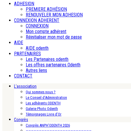
ADHESION
PREMIERE ADHÉSION
RENOUVELER MON ADHESION
CONNEXION ADHERENT
CONNEXION
Mon compte adhérent
Réinitialiser mon mot de passe
AIDE
AIDE odenth
PARTENAIRES
Les Partenaires odenth
Les offres partenaires Odenth
Autres liens
CONTACT
L’association
Qui sommes nous ?
Le Conseil d’Administration
Les adhérents ODENTH
Galerie Photo Odenth
Témoignages Livre d’Or
Congrès
Congrès ANPH’ODENTH 2026
—————————————————————————-