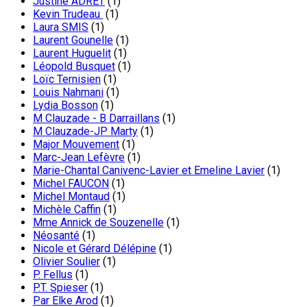
Justine ADRET
(1)
Kevin Trudeau
(1)
Laura SMIS
(1)
Laurent Gounelle
(1)
Laurent Huguelit
(1)
Léopold Busquet
(1)
Loïc Ternisien
(1)
Louis Nahmani
(1)
Lydia Bosson
(1)
M Clauzade - B Darraillans
(1)
M Clauzade-JP Marty
(1)
Major Mouvement
(1)
Marc-Jean Lefèvre
(1)
Marie-Chantal Canivenc-Lavier et Emeline Lavier
(1)
Michel FAUCON
(1)
Michel Montaud
(1)
Michèle Caffin
(1)
Mme Annick de Souzenelle
(1)
Néosanté
(1)
Nicole et Gérard Délépine
(1)
Olivier Soulier
(1)
P. Fellus
(1)
P.T. Spieser
(1)
Par Elke Arod
(1)