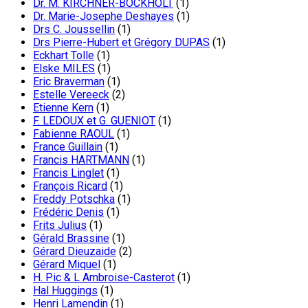
Dr. M. KIRCHNER-BOCKHOLT
(1)
Dr. Marie-Josephe Deshayes
(1)
Drs C. Joussellin
(1)
Drs Pierre-Hubert et Grégory DUPAS
(1)
Eckhart Tolle
(1)
Elske MILES
(1)
Eric Braverman
(1)
Estelle Vereeck
(2)
Etienne Kern
(1)
F. LEDOUX et G. GUENIOT
(1)
Fabienne RAOUL
(1)
France Guillain
(1)
Francis HARTMANN
(1)
Francis Linglet
(1)
François Ricard
(1)
Freddy Potschka
(1)
Frédéric Denis
(1)
Frits Julius
(1)
Gérald Brassine
(1)
Gérard Dieuzaide
(2)
Gérard Miquel
(1)
H. Pic & L Ambroise-Casterot
(1)
Hal Huggings
(1)
Henri Lamendin
(1)