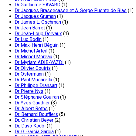
Dr Guillaume SAVARD
(1)
Dr Jacques Brassecasse et A. Serge Puente de Blas
(1)
Dr Jacques Gruman
(1)
Dr James L. Oschman
(1)
Dr Jean Barret
(1)
Dr Jean-Loup Dervaux
(1)
Dr Luc Bodin
(1)
Dr Max-Henri Béguin
(1)
Dr Michel Arteil
(1)
Dr Michel Moreau
(1)
Dr Myriam ADIB-YAZDI
(1)
Dr Olivier Coutris
(1)
Dr Ostermann
(1)
Dr Paul Musarella
(1)
Dr Philippe Dransart
(1)
Dr Pierre Nys
(1)
Dr Stéphanie Gouiran
(1)
Dr Yves Gauthier
(3)
Dr. Albert Roths
(1)
Dr. Bernard Boufflers
(5)
Dr. Christian Beyer
(2)
Dr. Davo Koubi
(1)
Dr. G. Garcia Garcia
(1)