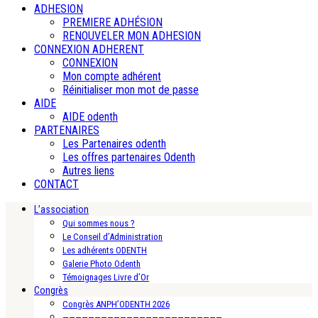
ADHESION
PREMIERE ADHÉSION
RENOUVELER MON ADHESION
CONNEXION ADHERENT
CONNEXION
Mon compte adhérent
Réinitialiser mon mot de passe
AIDE
AIDE odenth
PARTENAIRES
Les Partenaires odenth
Les offres partenaires Odenth
Autres liens
CONTACT
L’association
Qui sommes nous ?
Le Conseil d’Administration
Les adhérents ODENTH
Galerie Photo Odenth
Témoignages Livre d’Or
Congrès
Congrès ANPH’ODENTH 2026
—————————————————————————-