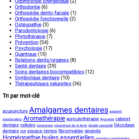
Odontologie Energétique
(2)
Orthodontie
(6)
Orthopédie dento-faciale
(1)
Orthopédie fonctionnelle
(2)
Ostéopathie
(3)
Parodontologie
(6)
Phytothérapie
(7)
Prévention
(54)
Psychologie
(17)
Quantique
(15)
Relations dents/organes
(8)
Santé dentaire
(29)
Soins dentaires biocompatibles
(12)
Symbolique dentaire
(10)
Thérapeutiques naturelles
(36)
Tri par mot-clé
Amalgames dentaires
acupuncture
appareil
Aromathérapie
auriculothérapie
cabinet
manducateur
Ayurveda
dentaire
cellules
Décodage
conscience
conscience de la terre
double causalité
dentaire
espace-temps
fibromyalgie
gingivite
EMI
Homéopathie
huiles essentielles
maladies parodontales