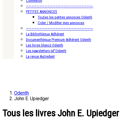
Connexion
—————————————————————————-
PETITES ANNONCES
Toutes les petites annonces Odenth
Créer / Modifier mes annonces
—————————————————————————-
La Bibliothèque Adhérent
Documenthèque Premium Adhérent Odenth
Les livres blancs Odenth
Les newsletters Inf’Odenth
La revue Autredent
Odenth
John E. Upiedger
Tous les livres John E. Upiedger