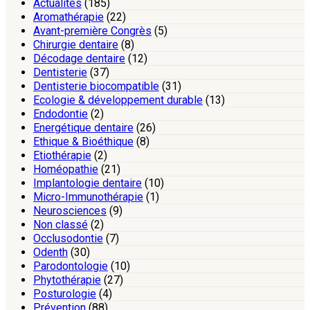
Actualités
(185)
Aromathérapie
(22)
Avant-première Congrès
(5)
Chirurgie dentaire
(8)
Décodage dentaire
(12)
Dentisterie
(37)
Dentisterie biocompatible
(31)
Ecologie & développement durable
(13)
Endodontie
(2)
Energétique dentaire
(26)
Ethique & Bioéthique
(8)
Etiothérapie
(2)
Homéopathie
(21)
Implantologie dentaire
(10)
Micro-Immunothérapie
(1)
Neurosciences
(9)
Non classé
(2)
Occlusodontie
(7)
Odenth
(30)
Parodontologie
(10)
Phytothérapie
(27)
Posturologie
(4)
Prévention
(88)