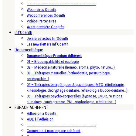
—————————————————————————-
Webinaires Odenth
Webconférences Odenth
Vidéos Partenaires
Avant-première Congrès
Inf’Odenth
Dernières actus Inf’Odenth
Les newsletters Inf’Odenth
Documenthèque
Documenthèque Premium Adhérent
01 – Biocompatibilité et écologie
02 – Médecine naturelle (homeo, aroma, phyto, naturo…)
03 – Thérapies manuelles (orthodontie, posturologie,
ostéopathie…)
04 – Thérapies énergétiques & quantiques (MTC, étiothérapie,
kinésiologie, décryptage dentaire, réflexologie bucco-dentaire…)
05 – Thérapies psycho-corporelles (hypnose, EMDR, relations
humaines, ennéagramme, PNL, sophrologie, méditation…)
ESPACE ADHÉRENT
Adhésion à Odenth
AIDE à l’Adhésion
—————————————————————————-
Connexion à mon espace adhérent