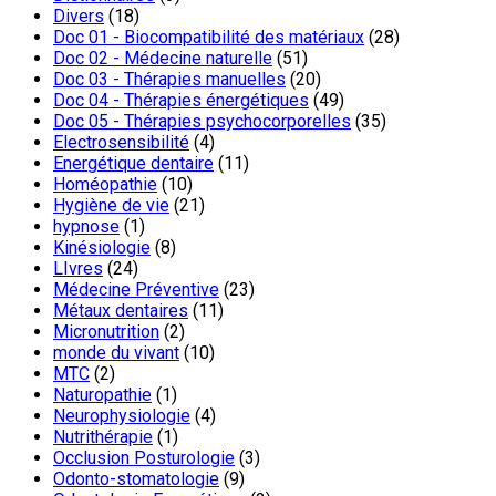
Divers
(18)
Doc 01 - Biocompatibilité des matériaux
(28)
Doc 02 - Médecine naturelle
(51)
Doc 03 - Thérapies manuelles
(20)
Doc 04 - Thérapies énergétiques
(49)
Doc 05 - Thérapies psychocorporelles
(35)
Electrosensibilité
(4)
Energétique dentaire
(11)
Homéopathie
(10)
Hygiène de vie
(21)
hypnose
(1)
Kinésiologie
(8)
LIvres
(24)
Médecine Préventive
(23)
Métaux dentaires
(11)
Micronutrition
(2)
monde du vivant
(10)
MTC
(2)
Naturopathie
(1)
Neurophysiologie
(4)
Nutrithérapie
(1)
Occlusion Posturologie
(3)
Odonto-stomatologie
(9)