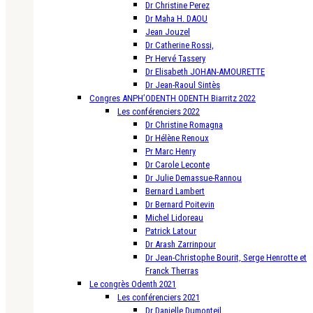
Dr Christine Perez
Dr Maha H. DAOU
Jean Jouzel
Dr Catherine Rossi,
Pr Hervé Tassery
Dr Elisabeth JOHAN-AMOURETTE
Dr Jean-Raoul Sintès
Congres ANPH’ODENTH ODENTH Biarritz 2022
Les conférenciers 2022
Dr Christine Romagna
Dr Hélène Renoux
Pr Marc Henry
Dr Carole Leconte
Dr Julie Demassue-Rannou
Bernard Lambert
Dr Bernard Poitevin
Michel Lidoreau
Patrick Latour
Dr Arash Zarrinpour
Dr Jean-Christophe Bourit, Serge Henrotte et
Franck Therras
Le congrès Odenth 2021
Les conférenciers 2021
Dr Danielle Dumonteil