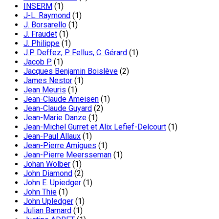
INSERM
(1)
J-L. Raymond
(1)
J. Borsarello
(1)
J. Fraudet
(1)
J. Philippe
(1)
J.P. Deffez, P. Fellus, C. Gérard
(1)
Jacob P.
(1)
Jacques Benjamin Boislève
(2)
James Nestor
(1)
Jean Meuris
(1)
Jean-Claude Ameisen
(1)
Jean-Claude Guyard
(2)
Jean-Marie Danze
(1)
Jean-Michel Gurret et Alix Lefief-Delcourt
(1)
Jean-Paul Allaux
(1)
Jean-Pierre Amigues
(1)
Jean-Pierre Meersseman
(1)
Johan Wölber
(1)
John Diamond
(2)
John E. Upiedger
(1)
John Thie
(1)
John Upledger
(1)
Julian Barnard
(1)