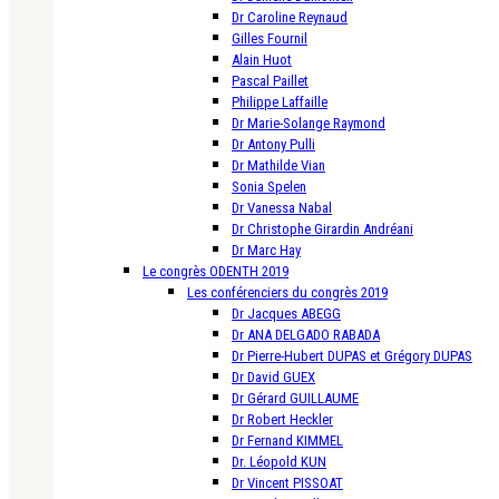
Dr Caroline Reynaud
Gilles Fournil
Alain Huot
Pascal Paillet
Philippe Laffaille
Dr Marie-Solange Raymond
Dr Antony Pulli
Dr Mathilde Vian
Sonia Spelen
Dr Vanessa Nabal
Dr Christophe Girardin Andréani
Dr Marc Hay
Le congrès ODENTH 2019
Les conférenciers du congrès 2019
Dr Jacques ABEGG
Dr ANA DELGADO RABADA
Dr Pierre-Hubert DUPAS et Grégory DUPAS
Dr David GUEX
Dr Gérard GUILLAUME
Dr Robert Heckler
Dr Fernand KIMMEL
Dr. Léopold KUN
Dr Vincent PISSOAT