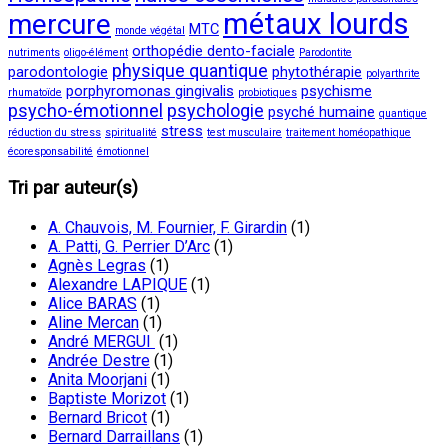
métaux lourds
mercure
MTC
monde végétal
orthopédie dento-faciale
nutriments
oligo-élément
Parodontite
physique quantique
parodontologie
phytothérapie
polyarthrite
porphyromonas gingivalis
psychisme
rhumatoïde
probiotiques
psycho-émotionnel
psychologie
psyché humaine
quantique
stress
réduction du stress
spiritualité
test musculaire
traitement homéopathique
écoresponsabilité
émotionnel
Tri par auteur(s)
A. Chauvois, M. Fournier, F. Girardin
(1)
A. Patti, G. Perrier D’Arc
(1)
Agnès Legras
(1)
Alexandre LAPIQUE
(1)
Alice BARAS
(1)
Aline Mercan
(1)
André MERGUI
(1)
Andrée Destre
(1)
Anita Moorjani
(1)
Baptiste Morizot
(1)
Bernard Bricot
(1)
Bernard Darraillans
(1)