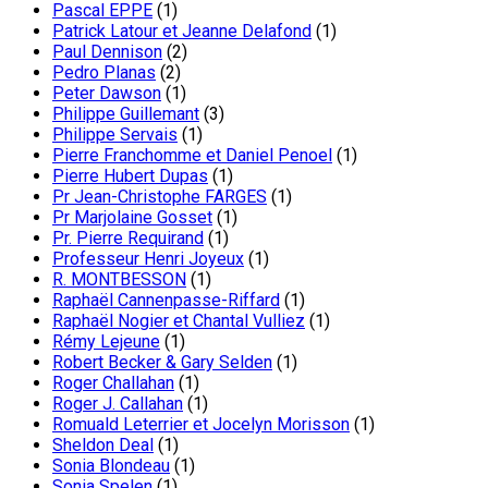
Pascal EPPE
(1)
Patrick Latour et Jeanne Delafond
(1)
Paul Dennison
(2)
Pedro Planas
(2)
Peter Dawson
(1)
Philippe Guillemant
(3)
Philippe Servais
(1)
Pierre Franchomme et Daniel Penoel
(1)
Pierre Hubert Dupas
(1)
Pr Jean-Christophe FARGES
(1)
Pr Marjolaine Gosset
(1)
Pr. Pierre Requirand
(1)
Professeur Henri Joyeux
(1)
R. MONTBESSON
(1)
Raphaël Cannenpasse-Riffard
(1)
Raphaël Nogier et Chantal Vulliez
(1)
Rémy Lejeune
(1)
Robert Becker & Gary Selden
(1)
Roger Challahan
(1)
Roger J. Callahan
(1)
Romuald Leterrier et Jocelyn Morisson
(1)
Sheldon Deal
(1)
Sonia Blondeau
(1)
Sonia Spelen
(1)