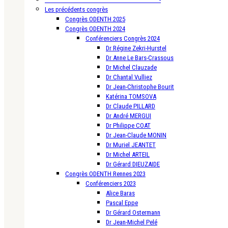
Les précédents congrès
Congrès ODENTH 2025
Congrès ODENTH 2024
Conférenciers Congrès 2024
Dr Régine Zekri-Hurstel
Dr Anne Le Bars-Crassous
Dr Michel Clauzade
Dr Chantal Vulliez
Dr Jean-Christophe Bourit
Katérina TOMSOVA
Dr Claude PILLARD
Dr André MERGUI
Dr Philippe COAT
Dr Jean-Claude MONIN
Dr Muriel JEANTET
Dr Michel ARTEIL
Dr Gérard DIEUZAIDE
Congrès ODENTH Rennes 2023
Conférenciers 2023
Alice Baras
Pascal Eppe
Dr Gérard Ostermann
Dr Jean-Michel Pelé