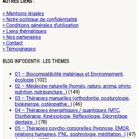
AUTRES LIENS :
> Mentions légales
> Notre politique de confidentialité
> Conditions générales d’utilisation
> Liens thématiques
> Nos partenaires
> Contact
> Témoignages
BLOG INF’ODENTH : LES THEMES
01 – Biocompatibilité matériaux et Environnement,
écologie
(102)
02 – Médecine naturelle (homéo, naturo, aroma, phyto,
nutrition, nutripuncture…)
(149)
03 – Thérapies manuelles (orthodontie, posturologie,
biokinergie, ostéopathie…)
(46)
04 – Thérapies énergétiques / quantiques (MTC,
Etiothérapie, Kinésiologie, Réflexologie, Décryptage
dentaire…)
(78)
05 – Thérapies psycho-corporelles (hypnose, EMDR,
relations humaines, PNL, sophrologie, méditation…)
(47)