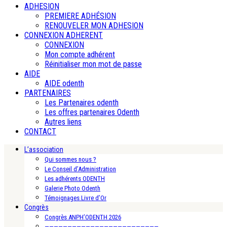
ADHESION
PREMIERE ADHÉSION
RENOUVELER MON ADHESION
CONNEXION ADHERENT
CONNEXION
Mon compte adhérent
Réinitialiser mon mot de passe
AIDE
AIDE odenth
PARTENAIRES
Les Partenaires odenth
Les offres partenaires Odenth
Autres liens
CONTACT
L’association
Qui sommes nous ?
Le Conseil d’Administration
Les adhérents ODENTH
Galerie Photo Odenth
Témoignages Livre d’Or
Congrès
Congrès ANPH’ODENTH 2026
—————————————————————————-