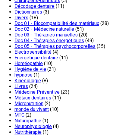
Chirurgiens-dentistes
(5)
Décodage dentaire
(11)
Dictionnaires
(3)
Divers
(18)
Doc 01 - Biocompatibilité des matériaux
(28)
Doc 02 - Médecine naturelle
(51)
Doc 03 - Thérapies manuelles
(20)
Doc 04 - Thérapies énergétiques
(49)
Doc 05 - Thérapies psychocorporelles
(35)
Electrosensibilité
(4)
Energétique dentaire
(11)
Homéopathie
(10)
Hygiène de vie
(21)
hypnose
(1)
Kinésiologie
(8)
LIvres
(24)
Médecine Préventive
(23)
Métaux dentaires
(11)
Micronutrition
(2)
monde du vivant
(10)
MTC
(2)
Naturopathie
(1)
Neurophysiologie
(4)
Nutrithérapie
(1)