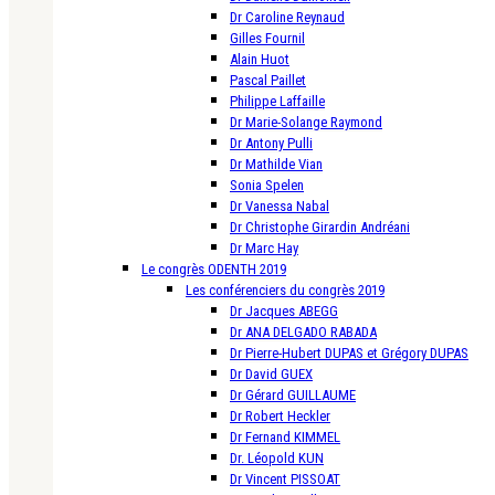
Dr Caroline Reynaud
Gilles Fournil
Alain Huot
Pascal Paillet
Philippe Laffaille
Dr Marie-Solange Raymond
Dr Antony Pulli
Dr Mathilde Vian
Sonia Spelen
Dr Vanessa Nabal
Dr Christophe Girardin Andréani
Dr Marc Hay
Le congrès ODENTH 2019
Les conférenciers du congrès 2019
Dr Jacques ABEGG
Dr ANA DELGADO RABADA
Dr Pierre-Hubert DUPAS et Grégory DUPAS
Dr David GUEX
Dr Gérard GUILLAUME
Dr Robert Heckler
Dr Fernand KIMMEL
Dr. Léopold KUN
Dr Vincent PISSOAT