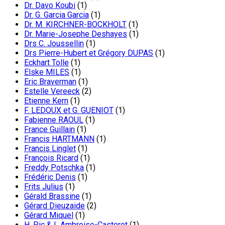
Dr. Davo Koubi
(1)
Dr. G. Garcia Garcia
(1)
Dr. M. KIRCHNER-BOCKHOLT
(1)
Dr. Marie-Josephe Deshayes
(1)
Drs C. Joussellin
(1)
Drs Pierre-Hubert et Grégory DUPAS
(1)
Eckhart Tolle
(1)
Elske MILES
(1)
Eric Braverman
(1)
Estelle Vereeck
(2)
Etienne Kern
(1)
F. LEDOUX et G. GUENIOT
(1)
Fabienne RAOUL
(1)
France Guillain
(1)
Francis HARTMANN
(1)
Francis Linglet
(1)
François Ricard
(1)
Freddy Potschka
(1)
Frédéric Denis
(1)
Frits Julius
(1)
Gérald Brassine
(1)
Gérard Dieuzaide
(2)
Gérard Miquel
(1)
H. Pic & L Ambroise-Casterot
(1)