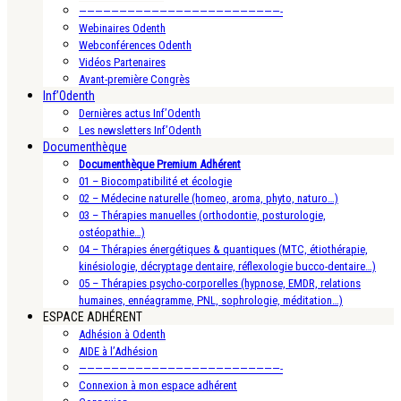
—————————————————————————-
Webinaires Odenth
Webconférences Odenth
Vidéos Partenaires
Avant-première Congrès
Inf’Odenth
Dernières actus Inf’Odenth
Les newsletters Inf’Odenth
Documenthèque
Documenthèque Premium Adhérent
01 – Biocompatibilité et écologie
02 – Médecine naturelle (homeo, aroma, phyto, naturo…)
03 – Thérapies manuelles (orthodontie, posturologie,
ostéopathie…)
04 – Thérapies énergétiques & quantiques (MTC, étiothérapie,
kinésiologie, décryptage dentaire, réflexologie bucco-dentaire…)
05 – Thérapies psycho-corporelles (hypnose, EMDR, relations
humaines, ennéagramme, PNL, sophrologie, méditation…)
ESPACE ADHÉRENT
Adhésion à Odenth
AIDE à l’Adhésion
—————————————————————————-
Connexion à mon espace adhérent