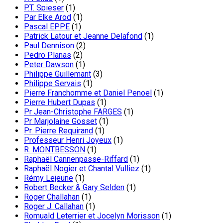
P.T. Spieser
(1)
Par Elke Arod
(1)
Pascal EPPE
(1)
Patrick Latour et Jeanne Delafond
(1)
Paul Dennison
(2)
Pedro Planas
(2)
Peter Dawson
(1)
Philippe Guillemant
(3)
Philippe Servais
(1)
Pierre Franchomme et Daniel Penoel
(1)
Pierre Hubert Dupas
(1)
Pr Jean-Christophe FARGES
(1)
Pr Marjolaine Gosset
(1)
Pr. Pierre Requirand
(1)
Professeur Henri Joyeux
(1)
R. MONTBESSON
(1)
Raphaël Cannenpasse-Riffard
(1)
Raphaël Nogier et Chantal Vulliez
(1)
Rémy Lejeune
(1)
Robert Becker & Gary Selden
(1)
Roger Challahan
(1)
Roger J. Callahan
(1)
Romuald Leterrier et Jocelyn Morisson
(1)