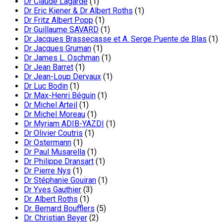
Dr Claude Lagarde
(1)
Dr Eric Kiener & Dr Albert Roths
(1)
Dr Fritz Albert Popp
(1)
Dr Guillaume SAVARD
(1)
Dr Jacques Brassecasse et A. Serge Puente de Blas
(1)
Dr Jacques Gruman
(1)
Dr James L. Oschman
(1)
Dr Jean Barret
(1)
Dr Jean-Loup Dervaux
(1)
Dr Luc Bodin
(1)
Dr Max-Henri Béguin
(1)
Dr Michel Arteil
(1)
Dr Michel Moreau
(1)
Dr Myriam ADIB-YAZDI
(1)
Dr Olivier Coutris
(1)
Dr Ostermann
(1)
Dr Paul Musarella
(1)
Dr Philippe Dransart
(1)
Dr Pierre Nys
(1)
Dr Stéphanie Gouiran
(1)
Dr Yves Gauthier
(3)
Dr. Albert Roths
(1)
Dr. Bernard Boufflers
(5)
Dr. Christian Beyer
(2)