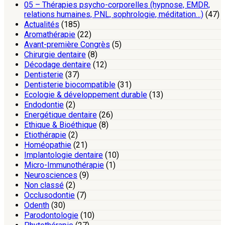
05 – Thérapies psycho-corporelles (hypnose, EMDR,
relations humaines, PNL, sophrologie, méditation…)
(47)
Actualités
(185)
Aromathérapie
(22)
Avant-première Congrès
(5)
Chirurgie dentaire
(8)
Décodage dentaire
(12)
Dentisterie
(37)
Dentisterie biocompatible
(31)
Ecologie & développement durable
(13)
Endodontie
(2)
Energétique dentaire
(26)
Ethique & Bioéthique
(8)
Etiothérapie
(2)
Homéopathie
(21)
Implantologie dentaire
(10)
Micro-Immunothérapie
(1)
Neurosciences
(9)
Non classé
(2)
Occlusodontie
(7)
Odenth
(30)
Parodontologie
(10)