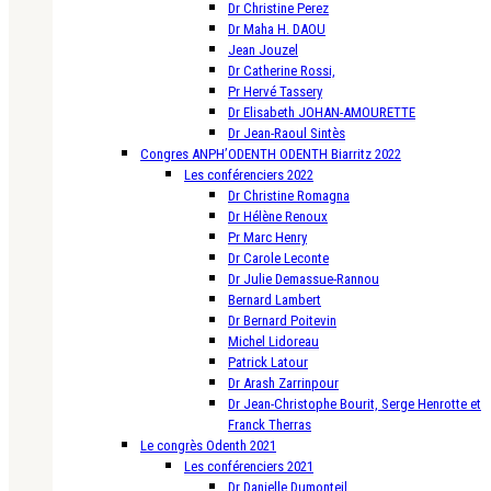
Dr Christine Perez
Dr Maha H. DAOU
Jean Jouzel
Dr Catherine Rossi,
Pr Hervé Tassery
Dr Elisabeth JOHAN-AMOURETTE
Dr Jean-Raoul Sintès
Congres ANPH’ODENTH ODENTH Biarritz 2022
Les conférenciers 2022
Dr Christine Romagna
Dr Hélène Renoux
Pr Marc Henry
Dr Carole Leconte
Dr Julie Demassue-Rannou
Bernard Lambert
Dr Bernard Poitevin
Michel Lidoreau
Patrick Latour
Dr Arash Zarrinpour
Dr Jean-Christophe Bourit, Serge Henrotte et
Franck Therras
Le congrès Odenth 2021
Les conférenciers 2021
Dr Danielle Dumonteil