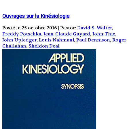
Ouvrages sur la Kinésiologie
Posté le 25 octobre 2016 | Pastor:
David S. Walter
,
Freddy Potschka
,
Jean-Claude Guyard
,
John Thie
,
John Upledger
,
Louis Nahmani
,
Paul Dennison
,
Roger
Challahan
,
Sheldon Deal