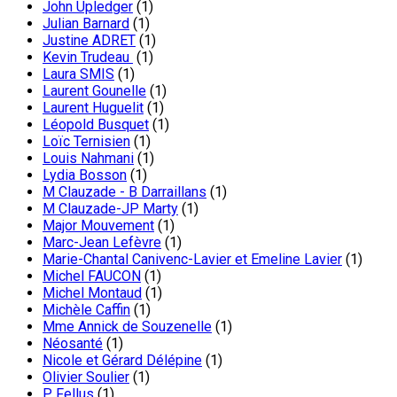
John Upledger
(1)
Julian Barnard
(1)
Justine ADRET
(1)
Kevin Trudeau
(1)
Laura SMIS
(1)
Laurent Gounelle
(1)
Laurent Huguelit
(1)
Léopold Busquet
(1)
Loïc Ternisien
(1)
Louis Nahmani
(1)
Lydia Bosson
(1)
M Clauzade - B Darraillans
(1)
M Clauzade-JP Marty
(1)
Major Mouvement
(1)
Marc-Jean Lefèvre
(1)
Marie-Chantal Canivenc-Lavier et Emeline Lavier
(1)
Michel FAUCON
(1)
Michel Montaud
(1)
Michèle Caffin
(1)
Mme Annick de Souzenelle
(1)
Néosanté
(1)
Nicole et Gérard Délépine
(1)
Olivier Soulier
(1)
P. Fellus
(1)