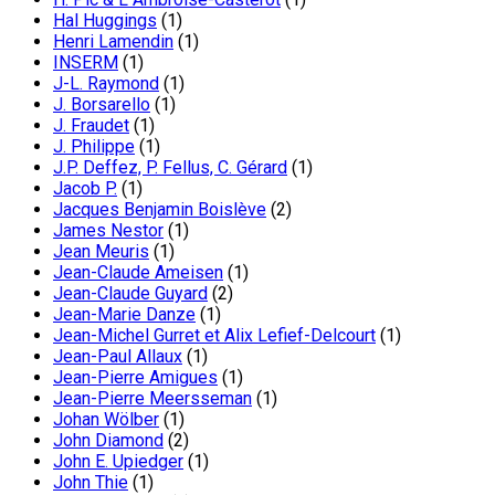
Hal Huggings
(1)
Henri Lamendin
(1)
INSERM
(1)
J-L. Raymond
(1)
J. Borsarello
(1)
J. Fraudet
(1)
J. Philippe
(1)
J.P. Deffez, P. Fellus, C. Gérard
(1)
Jacob P.
(1)
Jacques Benjamin Boislève
(2)
James Nestor
(1)
Jean Meuris
(1)
Jean-Claude Ameisen
(1)
Jean-Claude Guyard
(2)
Jean-Marie Danze
(1)
Jean-Michel Gurret et Alix Lefief-Delcourt
(1)
Jean-Paul Allaux
(1)
Jean-Pierre Amigues
(1)
Jean-Pierre Meersseman
(1)
Johan Wölber
(1)
John Diamond
(2)
John E. Upiedger
(1)
John Thie
(1)