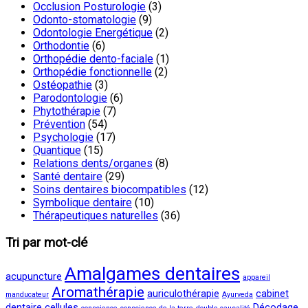
Occlusion Posturologie
(3)
Odonto-stomatologie
(9)
Odontologie Energétique
(2)
Orthodontie
(6)
Orthopédie dento-faciale
(1)
Orthopédie fonctionnelle
(2)
Ostéopathie
(3)
Parodontologie
(6)
Phytothérapie
(7)
Prévention
(54)
Psychologie
(17)
Quantique
(15)
Relations dents/organes
(8)
Santé dentaire
(29)
Soins dentaires biocompatibles
(12)
Symbolique dentaire
(10)
Thérapeutiques naturelles
(36)
Tri par mot-clé
Amalgames dentaires
acupuncture
appareil
Aromathérapie
auriculothérapie
cabinet
manducateur
Ayurveda
dentaire
cellules
Décodage