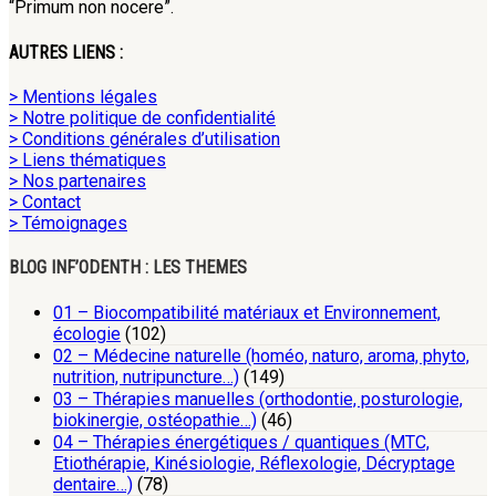
“Primum non nocere”.
AUTRES LIENS :
> Mentions légales
> Notre politique de confidentialité
> Conditions générales d’utilisation
> Liens thématiques
> Nos partenaires
> Contact
> Témoignages
BLOG INF’ODENTH : LES THEMES
01 – Biocompatibilité matériaux et Environnement,
écologie
(102)
02 – Médecine naturelle (homéo, naturo, aroma, phyto,
nutrition, nutripuncture…)
(149)
03 – Thérapies manuelles (orthodontie, posturologie,
biokinergie, ostéopathie…)
(46)
04 – Thérapies énergétiques / quantiques (MTC,
Etiothérapie, Kinésiologie, Réflexologie, Décryptage
dentaire…)
(78)