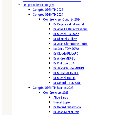
Les précédents congrès
Congrès ODENTH 2025
Congrès ODENTH 2024
Conférenciers Congrès 2024
Dr Régine Zekri-Hurstel
Dr Anne Le Bars-Crassous
Dr Michel Clauzade
Dr Chantal Vulliez
Dr Jean-Christophe Bourit
Katérina TOMSOVA
Dr Claude PILLARD
Dr André MERGUI
Dr Philippe COAT
Dr Jean-Claude MONIN
Dr Muriel JEANTET
Dr Michel ARTEIL
Dr Gérard DIEUZAIDE
Congrès ODENTH Rennes 2023
Conférenciers 2023
Alice Baras
Pascal Eppe
Dr Gérard Ostermann
Dr Jean-Michel Pelé