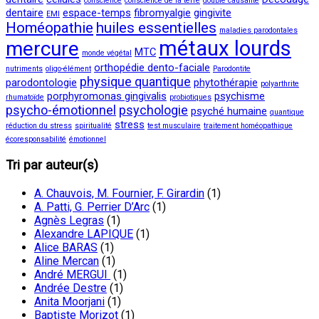
conscience
conscience de la terre
double causalité
dentaire
espace-temps
fibromyalgie
gingivite
EMI
Homéopathie
huiles essentielles
maladies parodontales
métaux lourds
mercure
MTC
monde végétal
orthopédie dento-faciale
nutriments
oligo-élément
Parodontite
physique quantique
parodontologie
phytothérapie
polyarthrite
porphyromonas gingivalis
psychisme
rhumatoïde
probiotiques
psycho-émotionnel
psychologie
psyché humaine
quantique
stress
réduction du stress
spiritualité
test musculaire
traitement homéopathique
écoresponsabilité
émotionnel
Tri par auteur(s)
A. Chauvois, M. Fournier, F. Girardin
(1)
A. Patti, G. Perrier D’Arc
(1)
Agnès Legras
(1)
Alexandre LAPIQUE
(1)
Alice BARAS
(1)
Aline Mercan
(1)
André MERGUI
(1)
Andrée Destre
(1)
Anita Moorjani
(1)
Baptiste Morizot
(1)