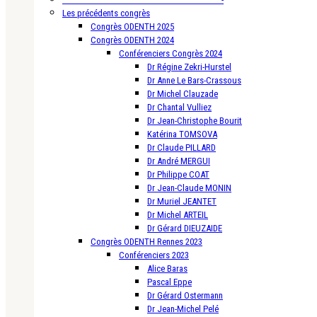
Les précédents congrès
Congrès ODENTH 2025
Congrès ODENTH 2024
Conférenciers Congrès 2024
Dr Régine Zekri-Hurstel
Dr Anne Le Bars-Crassous
Dr Michel Clauzade
Dr Chantal Vulliez
Dr Jean-Christophe Bourit
Katérina TOMSOVA
Dr Claude PILLARD
Dr André MERGUI
Dr Philippe COAT
Dr Jean-Claude MONIN
Dr Muriel JEANTET
Dr Michel ARTEIL
Dr Gérard DIEUZAIDE
Congrès ODENTH Rennes 2023
Conférenciers 2023
Alice Baras
Pascal Eppe
Dr Gérard Ostermann
Dr Jean-Michel Pelé