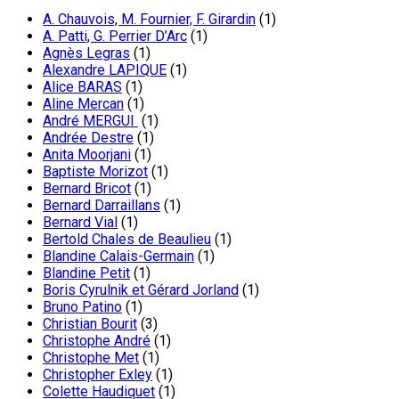
A. Chauvois, M. Fournier, F. Girardin
(1)
A. Patti, G. Perrier D’Arc
(1)
Agnès Legras
(1)
Alexandre LAPIQUE
(1)
Alice BARAS
(1)
Aline Mercan
(1)
André MERGUI
(1)
Andrée Destre
(1)
Anita Moorjani
(1)
Baptiste Morizot
(1)
Bernard Bricot
(1)
Bernard Darraillans
(1)
Bernard Vial
(1)
Bertold Chales de Beaulieu
(1)
Blandine Calais-Germain
(1)
Blandine Petit
(1)
Boris Cyrulnik et Gérard Jorland
(1)
Bruno Patino
(1)
Christian Bourit
(3)
Christophe André
(1)
Christophe Met
(1)
Christopher Exley
(1)
Colette Haudiquet
(1)