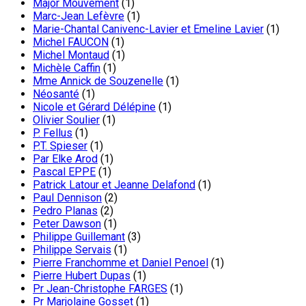
Major Mouvement
(1)
Marc-Jean Lefèvre
(1)
Marie-Chantal Canivenc-Lavier et Emeline Lavier
(1)
Michel FAUCON
(1)
Michel Montaud
(1)
Michèle Caffin
(1)
Mme Annick de Souzenelle
(1)
Néosanté
(1)
Nicole et Gérard Délépine
(1)
Olivier Soulier
(1)
P. Fellus
(1)
P.T. Spieser
(1)
Par Elke Arod
(1)
Pascal EPPE
(1)
Patrick Latour et Jeanne Delafond
(1)
Paul Dennison
(2)
Pedro Planas
(2)
Peter Dawson
(1)
Philippe Guillemant
(3)
Philippe Servais
(1)
Pierre Franchomme et Daniel Penoel
(1)
Pierre Hubert Dupas
(1)
Pr Jean-Christophe FARGES
(1)
Pr Marjolaine Gosset
(1)