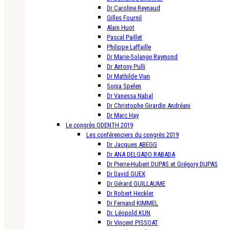
Dr Caroline Reynaud
Gilles Fournil
Alain Huot
Pascal Paillet
Philippe Laffaille
Dr Marie-Solange Raymond
Dr Antony Pulli
Dr Mathilde Vian
Sonia Spelen
Dr Vanessa Nabal
Dr Christophe Girardin Andréani
Dr Marc Hay
Le congrès ODENTH 2019
Les conférenciers du congrès 2019
Dr Jacques ABEGG
Dr ANA DELGADO RABADA
Dr Pierre-Hubert DUPAS et Grégory DUPAS
Dr David GUEX
Dr Gérard GUILLAUME
Dr Robert Heckler
Dr Fernand KIMMEL
Dr. Léopold KUN
Dr Vincent PISSOAT