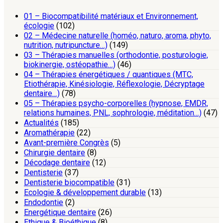
01 – Biocompatibilité matériaux et Environnement,
écologie
(102)
02 – Médecine naturelle (homéo, naturo, aroma, phyto,
nutrition, nutripuncture…)
(149)
03 – Thérapies manuelles (orthodontie, posturologie,
biokinergie, ostéopathie…)
(46)
04 – Thérapies énergétiques / quantiques (MTC,
Etiothérapie, Kinésiologie, Réflexologie, Décryptage
dentaire…)
(78)
05 – Thérapies psycho-corporelles (hypnose, EMDR,
relations humaines, PNL, sophrologie, méditation…)
(47)
Actualités
(185)
Aromathérapie
(22)
Avant-première Congrès
(5)
Chirurgie dentaire
(8)
Décodage dentaire
(12)
Dentisterie
(37)
Dentisterie biocompatible
(31)
Ecologie & développement durable
(13)
Endodontie
(2)
Energétique dentaire
(26)
Ethique & Bioéthique
(8)