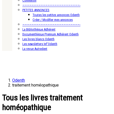
Connexion
—————————————————————————-
PETITES ANNONCES
Toutes les petites annonces Odenth
Créer / Modifier mes annonces
—————————————————————————-
La Bibliothèque Adhérent
Documenthèque Premium Adhérent Odenth
Les livres blancs Odenth
Les newsletters Inf’Odenth
La revue Autredent
Odenth
traitement homéopathique
Tous les livres traitement
homéopathique