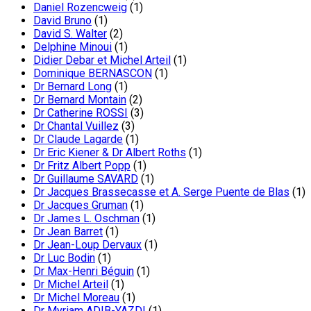
Daniel Rozencweig
(1)
David Bruno
(1)
David S. Walter
(2)
Delphine Minoui
(1)
Didier Debar et Michel Arteil
(1)
Dominique BERNASCON
(1)
Dr Bernard Long
(1)
Dr Bernard Montain
(2)
Dr Catherine ROSSI
(3)
Dr Chantal Vuillez
(3)
Dr Claude Lagarde
(1)
Dr Eric Kiener & Dr Albert Roths
(1)
Dr Fritz Albert Popp
(1)
Dr Guillaume SAVARD
(1)
Dr Jacques Brassecasse et A. Serge Puente de Blas
(1)
Dr Jacques Gruman
(1)
Dr James L. Oschman
(1)
Dr Jean Barret
(1)
Dr Jean-Loup Dervaux
(1)
Dr Luc Bodin
(1)
Dr Max-Henri Béguin
(1)
Dr Michel Arteil
(1)
Dr Michel Moreau
(1)
Dr Myriam ADIB-YAZDI
(1)