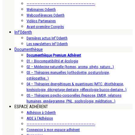
—————————————————————————-
Webinaires Odenth
Webconférences Odenth
Vidéos Partenaires
Avant-première Congrès
Inf’Odenth
Dernières actus Inf’Odenth
Les newsletters Inf’Odenth
Documenthèque
Documenthèque Premium Adhérent
01 – Biocompatibilité et écologie
02 – Médecine naturelle (homeo, aroma, phyto, naturo…)
03 – Thérapies manuelles (orthodontie, posturologie,
ostéopathie…)
04 – Thérapies énergétiques & quantiques (MTC, étiothérapie,
kinésiologie, décryptage dentaire, réflexologie bucco-dentaire…)
05 – Thérapies psycho-corporelles (hypnose, EMDR, relations
humaines, ennéagramme, PNL, sophrologie, méditation…)
ESPACE ADHÉRENT
Adhésion à Odenth
AIDE à l’Adhésion
—————————————————————————-
Connexion à mon espace adhérent