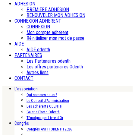
ADHESION
PREMIERE ADHÉSION
RENOUVELER MON ADHESION
CONNEXION ADHERENT
CONNEXION
Mon compte adhérent
Réinitialiser mon mot de passe
AIDE
AIDE odenth
PARTENAIRES
Les Partenaires odenth
Les offres partenaires Odenth
Autres liens
CONTACT
L’association
Qui sommes nous ?
Le Conseil d’Administration
Les adhérents ODENTH
Galerie Photo Odenth
Témoignages Livre d’Or
Congrès
Congrès ANPH’ODENTH 2026
—————————————————————————-