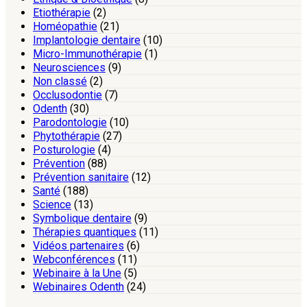
Etiothérapie
(2)
Homéopathie
(21)
Implantologie dentaire
(10)
Micro-Immunothérapie
(1)
Neurosciences
(9)
Non classé
(2)
Occlusodontie
(7)
Odenth
(30)
Parodontologie
(10)
Phytothérapie
(27)
Posturologie
(4)
Prévention
(88)
Prévention sanitaire
(12)
Santé
(188)
Science
(13)
Symbolique dentaire
(9)
Thérapies quantiques
(11)
Vidéos partenaires
(6)
Webconférences
(11)
Webinaire à la Une
(5)
Webinaires Odenth
(24)