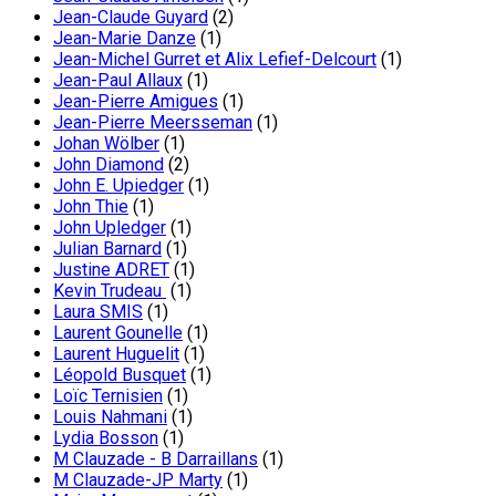
Jean-Claude Guyard
(2)
Jean-Marie Danze
(1)
Jean-Michel Gurret et Alix Lefief-Delcourt
(1)
Jean-Paul Allaux
(1)
Jean-Pierre Amigues
(1)
Jean-Pierre Meersseman
(1)
Johan Wölber
(1)
John Diamond
(2)
John E. Upiedger
(1)
John Thie
(1)
John Upledger
(1)
Julian Barnard
(1)
Justine ADRET
(1)
Kevin Trudeau
(1)
Laura SMIS
(1)
Laurent Gounelle
(1)
Laurent Huguelit
(1)
Léopold Busquet
(1)
Loïc Ternisien
(1)
Louis Nahmani
(1)
Lydia Bosson
(1)
M Clauzade - B Darraillans
(1)
M Clauzade-JP Marty
(1)