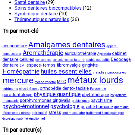
Santé dentaire
(29)
Soins dentaires biocompatibles
(12)
Symbolique dentaire
(10)
Thérapeutiques naturelles
(36)
Tri par mot-clé
Amalgames dentaires
acupuncture
appareil
Aromathérapie
auriculothérapie
cabinet
manducateur
Ayurveda
dentaire
cellules
Décodage
conscience
conscience de la terre
double causalité
dentaire
espace-temps
fibromyalgie
gingivite
EMI
Homéopathie
huiles essentielles
maladies parodontales
métaux lourds
mercure
MTC
monde végétal
orthopédie dento-faciale
nutriments
oligo-élément
Parodontite
physique quantique
parodontologie
phytothérapie
polyarthrite
porphyromonas gingivalis
psychisme
rhumatoïde
probiotiques
psycho-émotionnel
psychologie
psyché humaine
quantique
stress
réduction du stress
spiritualité
test musculaire
traitement homéopathique
écoresponsabilité
émotionnel
Tri par auteur(s)