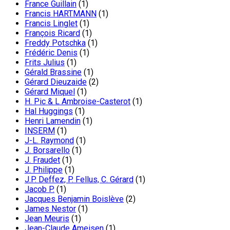
France Guillain
(1)
Francis HARTMANN
(1)
Francis Linglet
(1)
François Ricard
(1)
Freddy Potschka
(1)
Frédéric Denis
(1)
Frits Julius
(1)
Gérald Brassine
(1)
Gérard Dieuzaide
(2)
Gérard Miquel
(1)
H. Pic & L Ambroise-Casterot
(1)
Hal Huggings
(1)
Henri Lamendin
(1)
INSERM
(1)
J-L. Raymond
(1)
J. Borsarello
(1)
J. Fraudet
(1)
J. Philippe
(1)
J.P. Deffez, P. Fellus, C. Gérard
(1)
Jacob P.
(1)
Jacques Benjamin Boislève
(2)
James Nestor
(1)
Jean Meuris
(1)
Jean-Claude Ameisen
(1)