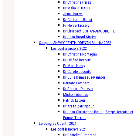
Dr Christine Perez
Dr Maha H. DAOU
Jean Jouzel
Dr Catherine Rossi,
Pr Hervé Tassery
Dr Elisabeth JOHAN-AMOURETTE
Dr Jean-Raoul Sintès
Congres ANPH’ODENTH ODENTH Biarritz 2022
Les conférenciers 2022
Dr Christine Romagna
Dr Hélène Renoux
Pr Marc Henry
Dr Carole Leconte
Dr Julie Demassue-Rannou
Bernard Lambert
Dr Bernard Poitevin
Michel Lidoreau
Patrick Latour
Dr Arash Zarrinpour
Dr Jean-Christophe Bourit, Serge Henrotte et
Franck Therras
Le congrès Odenth 2021
Les conférenciers 2021
Dr Danielle Dumonteil