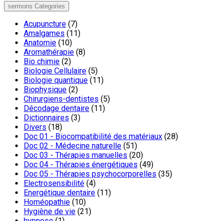
sermons Categories
Acupuncture
(7)
Amalgames
(11)
Anatomie
(10)
Aromathérapie
(8)
Bio chimie
(2)
Biologie Cellulaire
(5)
Biologie quantique
(11)
Biophysique
(2)
Chirurgiens-dentistes
(5)
Décodage dentaire
(11)
Dictionnaires
(3)
Divers
(18)
Doc 01 - Biocompatibilité des matériaux
(28)
Doc 02 - Médecine naturelle
(51)
Doc 03 - Thérapies manuelles
(20)
Doc 04 - Thérapies énergétiques
(49)
Doc 05 - Thérapies psychocorporelles
(35)
Electrosensibilité
(4)
Energétique dentaire
(11)
Homéopathie
(10)
Hygiène de vie
(21)
hypnose
(1)