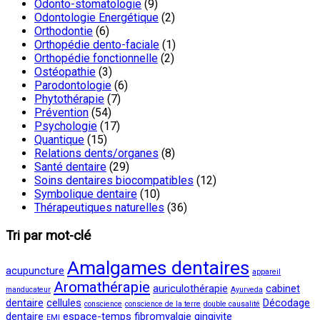
Odonto-stomatologie
(9)
Odontologie Energétique
(2)
Orthodontie
(6)
Orthopédie dento-faciale
(1)
Orthopédie fonctionnelle
(2)
Ostéopathie
(3)
Parodontologie
(6)
Phytothérapie
(7)
Prévention
(54)
Psychologie
(17)
Quantique
(15)
Relations dents/organes
(8)
Santé dentaire
(29)
Soins dentaires biocompatibles
(12)
Symbolique dentaire
(10)
Thérapeutiques naturelles
(36)
Tri par mot-clé
Amalgames dentaires
acupuncture
appareil
Aromathérapie
auriculothérapie
cabinet
manducateur
Ayurveda
dentaire
cellules
Décodage
conscience
conscience de la terre
double causalité
dentaire
espace-temps
fibromyalgie
gingivite
EMI