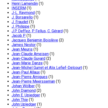
Henri Lamendin
(1)
INSERM
(1)
J-L. Raymond
(1)
J. Borsarello
(1)
J. Fraudet
(1)
J. Philippe
(1)
J.P. Deffez, P. Fellus, C. Gérard
(1)
Jacob P.
(1)
Jacques Benjamin Boislève
(2)
James Nestor
(1)
Jean Meuris
(1)
Jean-Claude Ameisen
(1)
Jean-Claude Guyard
(2)
Jean-Marie Danze
(1)
Jean-Michel Gurret et Alix Lefief-Delcourt
(1)
Jean-Paul Allaux
(1)
Jean-Pierre Amigues
(1)
Jean-Pierre Meersseman
(1)
Johan Wölber
(1)
John Diamond
(2)
John E. Upiedger
(1)
John Thie
(1)
John Upledger
(1)