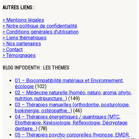
AUTRES LIENS :
> Mentions légales
> Notre politique de confidentialité
> Conditions générales d’utilisation
> Liens thématiques
> Nos partenaires
> Contact
> Témoignages
BLOG INF’ODENTH : LES THEMES
01 – Biocompatibilité matériaux et Environnement,
écologie
(102)
02 – Médecine naturelle (homéo, naturo, aroma, phyto,
nutrition, nutripuncture…)
(149)
03 – Thérapies manuelles (orthodontie, posturologie,
biokinergie, ostéopathie…)
(46)
04 – Thérapies énergétiques / quantiques (MTC,
Etiothérapie, Kinésiologie, Réflexologie, Décryptage
dentaire…)
(78)
05 – Thérapies psycho-corporelles (hypnose, EMDR,