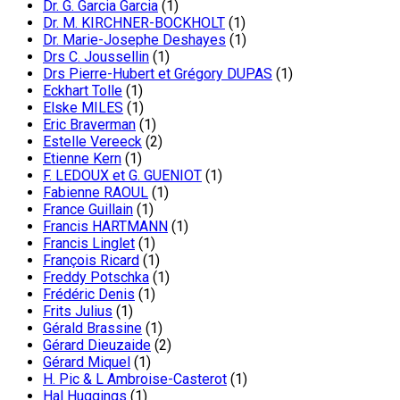
Dr. G. Garcia Garcia
(1)
Dr. M. KIRCHNER-BOCKHOLT
(1)
Dr. Marie-Josephe Deshayes
(1)
Drs C. Joussellin
(1)
Drs Pierre-Hubert et Grégory DUPAS
(1)
Eckhart Tolle
(1)
Elske MILES
(1)
Eric Braverman
(1)
Estelle Vereeck
(2)
Etienne Kern
(1)
F. LEDOUX et G. GUENIOT
(1)
Fabienne RAOUL
(1)
France Guillain
(1)
Francis HARTMANN
(1)
Francis Linglet
(1)
François Ricard
(1)
Freddy Potschka
(1)
Frédéric Denis
(1)
Frits Julius
(1)
Gérald Brassine
(1)
Gérard Dieuzaide
(2)
Gérard Miquel
(1)
H. Pic & L Ambroise-Casterot
(1)
Hal Huggings
(1)