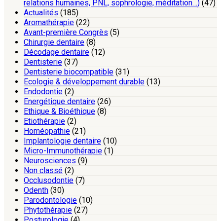
relations humaines, PNL, sophrologie, méditation…)
(47)
Actualités
(185)
Aromathérapie
(22)
Avant-première Congrès
(5)
Chirurgie dentaire
(8)
Décodage dentaire
(12)
Dentisterie
(37)
Dentisterie biocompatible
(31)
Ecologie & développement durable
(13)
Endodontie
(2)
Energétique dentaire
(26)
Ethique & Bioéthique
(8)
Etiothérapie
(2)
Homéopathie
(21)
Implantologie dentaire
(10)
Micro-Immunothérapie
(1)
Neurosciences
(9)
Non classé
(2)
Occlusodontie
(7)
Odenth
(30)
Parodontologie
(10)
Phytothérapie
(27)
Posturologie
(4)