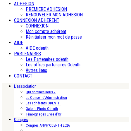
ADHESION
PREMIERE ADHÉSION
RENOUVELER MON ADHESION
CONNEXION ADHERENT
CONNEXION
Mon compte adhérent
Réinitialiser mon mot de passe
AIDE
AIDE odenth
PARTENAIRES
Les Partenaires odenth
Les offres partenaires Odenth
Autres liens
CONTACT
L’association
Qui sommes nous ?
Le Conseil d’Administration
Les adhérents ODENTH
Galerie Photo Odenth
Témoignages Livre d’Or
Congrès
Congrès ANPH’ODENTH 2026
—————————————————————————-