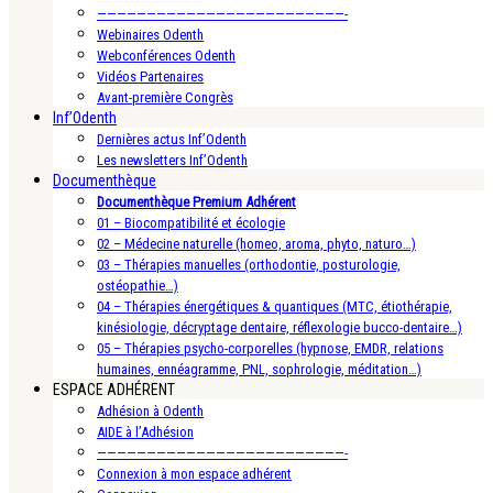
—————————————————————————-
Webinaires Odenth
Webconférences Odenth
Vidéos Partenaires
Avant-première Congrès
Inf’Odenth
Dernières actus Inf’Odenth
Les newsletters Inf’Odenth
Documenthèque
Documenthèque Premium Adhérent
01 – Biocompatibilité et écologie
02 – Médecine naturelle (homeo, aroma, phyto, naturo…)
03 – Thérapies manuelles (orthodontie, posturologie,
ostéopathie…)
04 – Thérapies énergétiques & quantiques (MTC, étiothérapie,
kinésiologie, décryptage dentaire, réflexologie bucco-dentaire…)
05 – Thérapies psycho-corporelles (hypnose, EMDR, relations
humaines, ennéagramme, PNL, sophrologie, méditation…)
ESPACE ADHÉRENT
Adhésion à Odenth
AIDE à l’Adhésion
—————————————————————————-
Connexion à mon espace adhérent