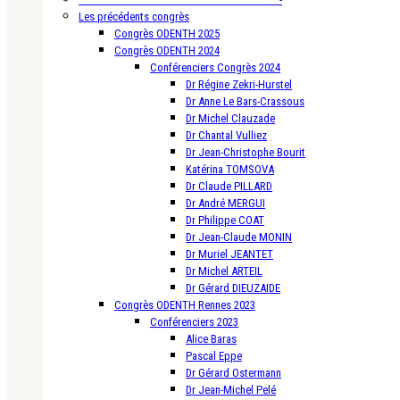
Les précédents congrès
Congrès ODENTH 2025
Congrès ODENTH 2024
Conférenciers Congrès 2024
Dr Régine Zekri-Hurstel
Dr Anne Le Bars-Crassous
Dr Michel Clauzade
Dr Chantal Vulliez
Dr Jean-Christophe Bourit
Katérina TOMSOVA
Dr Claude PILLARD
Dr André MERGUI
Dr Philippe COAT
Dr Jean-Claude MONIN
Dr Muriel JEANTET
Dr Michel ARTEIL
Dr Gérard DIEUZAIDE
Congrès ODENTH Rennes 2023
Conférenciers 2023
Alice Baras
Pascal Eppe
Dr Gérard Ostermann
Dr Jean-Michel Pelé