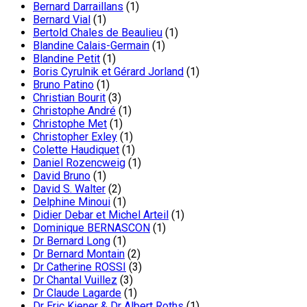
Bernard Darraillans
(1)
Bernard Vial
(1)
Bertold Chales de Beaulieu
(1)
Blandine Calais-Germain
(1)
Blandine Petit
(1)
Boris Cyrulnik et Gérard Jorland
(1)
Bruno Patino
(1)
Christian Bourit
(3)
Christophe André
(1)
Christophe Met
(1)
Christopher Exley
(1)
Colette Haudiquet
(1)
Daniel Rozencweig
(1)
David Bruno
(1)
David S. Walter
(2)
Delphine Minoui
(1)
Didier Debar et Michel Arteil
(1)
Dominique BERNASCON
(1)
Dr Bernard Long
(1)
Dr Bernard Montain
(2)
Dr Catherine ROSSI
(3)
Dr Chantal Vuillez
(3)
Dr Claude Lagarde
(1)
Dr Eric Kiener & Dr Albert Roths
(1)