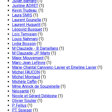
Julian Barnard
(1)
Justine ADRET
(1)
Kevin Trudeau
(1)
Laura SMIS
(1)
Laurent Gounelle
(1)
Laurent Huguelit
(1)
Léopold Busquet
(1)
Loïc Ternisien
(1)
Louis Nahmani
(1)
Lydia Bosson
(1)
M Clauzade - B Darraillans
(1)
M Clauzade-JP Marty
(1)
Major Mouvement
(1)
Marc-Jean Lefèvre
(1)
Marie-Chantal Canivenc-Lavier et Emeline Lavier
(1)
Michel FAUCON
(1)
Michel Montaud
(1)
Michèle Caffin
(1)
Mme Annick de Souzenelle
(1)
Néosanté
(1)
Nicole et Gérard Délépine
(1)
Olivier Soulier
(1)
P. Fellus
(1)
P.T. Spieser
(1)