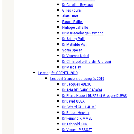
Dr Caroline Reynaud
Gilles Fournil
Alain Huot
Pascal Paillet
Philippe Laffaille
Dr Marie-Solange Raymond
Dr Antony Pulli
Dr Mathilde Vian
Sonia Spelen
Dr Vanessa Nabal
Dr Christophe Girardin Andréani
Dr Marc Hay
Le congrès ODENTH 2019
Les conférenciers du congrès 2019
Dr Jacques ABEGG
Dr ANA DELGADO RABADA
Dr Pierre-Hubert DUPAS et Grégory DUPAS
Dr David GUEX
Dr Gérard GUILLAUME
Dr Robert Heckler
Dr Fernand KIMMEL
Dr. Léopold KUN
Dr Vincent PISSOAT