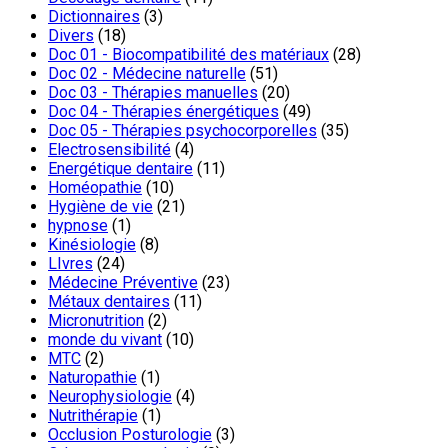
Dictionnaires
(3)
Divers
(18)
Doc 01 - Biocompatibilité des matériaux
(28)
Doc 02 - Médecine naturelle
(51)
Doc 03 - Thérapies manuelles
(20)
Doc 04 - Thérapies énergétiques
(49)
Doc 05 - Thérapies psychocorporelles
(35)
Electrosensibilité
(4)
Energétique dentaire
(11)
Homéopathie
(10)
Hygiène de vie
(21)
hypnose
(1)
Kinésiologie
(8)
LIvres
(24)
Médecine Préventive
(23)
Métaux dentaires
(11)
Micronutrition
(2)
monde du vivant
(10)
MTC
(2)
Naturopathie
(1)
Neurophysiologie
(4)
Nutrithérapie
(1)
Occlusion Posturologie
(3)