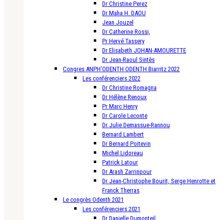
Dr Christine Perez
Dr Maha H. DAOU
Jean Jouzel
Dr Catherine Rossi,
Pr Hervé Tassery
Dr Elisabeth JOHAN-AMOURETTE
Dr Jean-Raoul Sintès
Congres ANPH’ODENTH ODENTH Biarritz 2022
Les conférenciers 2022
Dr Christine Romagna
Dr Hélène Renoux
Pr Marc Henry
Dr Carole Leconte
Dr Julie Demassue-Rannou
Bernard Lambert
Dr Bernard Poitevin
Michel Lidoreau
Patrick Latour
Dr Arash Zarrinpour
Dr Jean-Christophe Bourit, Serge Henrotte et
Franck Therras
Le congrès Odenth 2021
Les conférenciers 2021
Dr Danielle Dumonteil