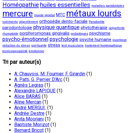
Homéopathie
huiles essentielles
maladies parodontales
métaux lourds
mercure
MTC
monde végétal
orthopédie dento-faciale
nutriments
oligo-élément
Parodontite
physique quantique
parodontologie
phytothérapie
polyarthrite
porphyromonas gingivalis
psychisme
rhumatoïde
probiotiques
psycho-émotionnel
psychologie
psyché humaine
quantique
stress
réduction du stress
spiritualité
test musculaire
traitement homéopathique
écoresponsabilité
émotionnel
Tri par auteur(s)
A. Chauvois, M. Fournier, F. Girardin
(1)
A. Patti, G. Perrier D’Arc
(1)
Agnès Legras
(1)
Alexandre LAPIQUE
(1)
Alice BARAS
(1)
Aline Mercan
(1)
André MERGUI
(1)
Andrée Destre
(1)
Anita Moorjani
(1)
Baptiste Morizot
(1)
Bernard Bricot
(1)