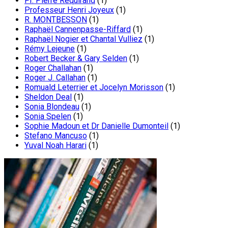
Pr. Pierre Requirand
(1)
Professeur Henri Joyeux
(1)
R. MONTBESSON
(1)
Raphaël Cannenpasse-Riffard
(1)
Raphaël Nogier et Chantal Vulliez
(1)
Rémy Lejeune
(1)
Robert Becker & Gary Selden
(1)
Roger Challahan
(1)
Roger J. Callahan
(1)
Romuald Leterrier et Jocelyn Morisson
(1)
Sheldon Deal
(1)
Sonia Blondeau
(1)
Sonia Spelen
(1)
Sophie Madoun et Dr Danielle Dumonteil
(1)
Stefano Mancuso
(1)
Yuval Noah Harari
(1)