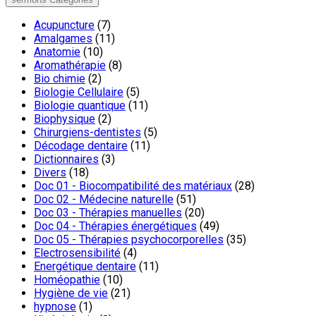
Acupuncture
(7)
Amalgames
(11)
Anatomie
(10)
Aromathérapie
(8)
Bio chimie
(2)
Biologie Cellulaire
(5)
Biologie quantique
(11)
Biophysique
(2)
Chirurgiens-dentistes
(5)
Décodage dentaire
(11)
Dictionnaires
(3)
Divers
(18)
Doc 01 - Biocompatibilité des matériaux
(28)
Doc 02 - Médecine naturelle
(51)
Doc 03 - Thérapies manuelles
(20)
Doc 04 - Thérapies énergétiques
(49)
Doc 05 - Thérapies psychocorporelles
(35)
Electrosensibilité
(4)
Energétique dentaire
(11)
Homéopathie
(10)
Hygiène de vie
(21)
hypnose
(1)