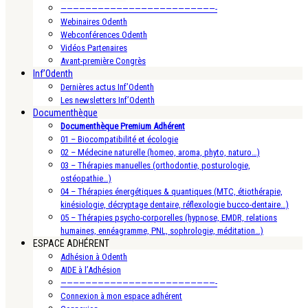
—————————————————————————-
Webinaires Odenth
Webconférences Odenth
Vidéos Partenaires
Avant-première Congrès
Inf’Odenth
Dernières actus Inf’Odenth
Les newsletters Inf’Odenth
Documenthèque
Documenthèque Premium Adhérent
01 – Biocompatibilité et écologie
02 – Médecine naturelle (homeo, aroma, phyto, naturo…)
03 – Thérapies manuelles (orthodontie, posturologie,
ostéopathie…)
04 – Thérapies énergétiques & quantiques (MTC, étiothérapie,
kinésiologie, décryptage dentaire, réflexologie bucco-dentaire…)
05 – Thérapies psycho-corporelles (hypnose, EMDR, relations
humaines, ennéagramme, PNL, sophrologie, méditation…)
ESPACE ADHÉRENT
Adhésion à Odenth
AIDE à l’Adhésion
—————————————————————————-
Connexion à mon espace adhérent