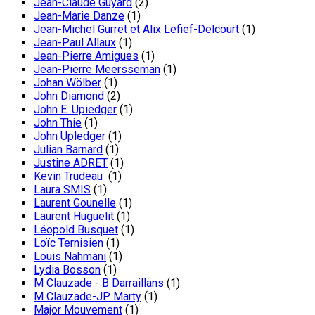
Jean-Claude Guyard
(2)
Jean-Marie Danze
(1)
Jean-Michel Gurret et Alix Lefief-Delcourt
(1)
Jean-Paul Allaux
(1)
Jean-Pierre Amigues
(1)
Jean-Pierre Meersseman
(1)
Johan Wölber
(1)
John Diamond
(2)
John E. Upiedger
(1)
John Thie
(1)
John Upledger
(1)
Julian Barnard
(1)
Justine ADRET
(1)
Kevin Trudeau
(1)
Laura SMIS
(1)
Laurent Gounelle
(1)
Laurent Huguelit
(1)
Léopold Busquet
(1)
Loïc Ternisien
(1)
Louis Nahmani
(1)
Lydia Bosson
(1)
M Clauzade - B Darraillans
(1)
M Clauzade-JP Marty
(1)
Major Mouvement
(1)