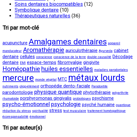
Soins dentaires biocompatibles
(12)
Symbolique dentaire
(10)
Thérapeutiques naturelles
(36)
Tri par mot-clé
Amalgames dentaires
acupuncture
appareil
Aromathérapie
auriculothérapie
cabinet
manducateur
Ayurveda
dentaire
cellules
Décodage
conscience
conscience de la terre
double causalité
dentaire
espace-temps
fibromyalgie
gingivite
EMI
Homéopathie
huiles essentielles
maladies parodontales
métaux lourds
mercure
MTC
monde végétal
orthopédie dento-faciale
nutriments
oligo-élément
Parodontite
physique quantique
parodontologie
phytothérapie
polyarthrite
porphyromonas gingivalis
psychisme
rhumatoïde
probiotiques
psycho-émotionnel
psychologie
psyché humaine
quantique
stress
réduction du stress
spiritualité
test musculaire
traitement homéopathique
écoresponsabilité
émotionnel
Tri par auteur(s)