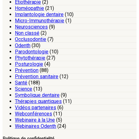
Etiothérapie
(2)
Homéopathie
(21)
Implantologie dentaire
(10)
Micro-Immunothérapie
(1)
Neurosciences
(9)
Non classé
(2)
Occlusodontie
(7)
Odenth
(30)
Parodontologie
(10)
Phytothérapie
(27)
Posturologie
(4)
Prévention
(88)
Prévention sanitaire
(12)
Santé
(188)
Science
(13)
Symbolique dentaire
(9)
Thérapies quantiques
(11)
Vidéos partenaires
(6)
Webconférences
(11)
Webinaire à la Une
(5)
Webinaires Odenth
(24)
Politique de confidentialité