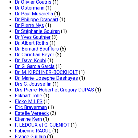
Dr Olivier Coutris
(1)
Dr Ostermann
(1)
Dr Paul Musarella
(1)
Dr Philippe Dransart
(1)
Dr Pierre Nys
(1)
Dr Stéphanie Gouiran
(1)
Dr Yves Gauthier
(3)
Dr. Albert Roths
(1)
Dr. Bernard Boufflers
(5)
Dr. Christian Beyer
(2)
Dr. Davo Koubi
(1)
Dr. G. Garcia Garcia
(1)
Dr. M. KIRCHNER-BOCKHOLT
(1)
Dr. Marie-Josephe Deshayes
(1)
Drs C. Joussellin
(1)
Drs Pierre-Hubert et Grégory DUPAS
(1)
Eckhart Tolle
(1)
Elske MILES
(1)
Eric Braverman
(1)
Estelle Vereeck
(2)
Etienne Kern
(1)
F. LEDOUX et G. GUENIOT
(1)
Fabienne RAOUL
(1)
France Guillain
(1)