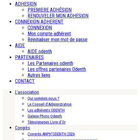
ADHESION
PREMIERE ADHÉSION
RENOUVELER MON ADHESION
CONNEXION ADHERENT
CONNEXION
Mon compte adhérent
Réinitialiser mon mot de passe
AIDE
AIDE odenth
PARTENAIRES
Les Partenaires odenth
Les offres partenaires Odenth
Autres liens
CONTACT
L’association
Qui sommes nous ?
Le Conseil d’Administration
Les adhérents ODENTH
Galerie Photo Odenth
Témoignages Livre d’Or
Congrès
Congrès ANPH’ODENTH 2026
—————————————————————————-