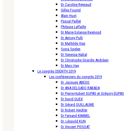
Dr Caroline Reynaud
Gilles Fournil
Alain Huot
Pascal Paillet
Philippe Laffaille
Dr Marie-Solange Raymond
Dr Antony Pulli
Dr Mathilde Vian
Sonia Spelen
Dr Vanessa Nabal
Dr Christophe Girardin Andréani
Dr Marc Hay
Le congrès ODENTH 2019
Les conférenciers du congrès 2019
Dr Jacques ABEGG
Dr ANA DELGADO RABADA
Dr Pierre-Hubert DUPAS et Grégory DUPAS
Dr David GUEX
Dr Gérard GUILLAUME
Dr Robert Heckler
Dr Fernand KIMMEL
Dr. Léopold KUN
Dr Vincent PISSOAT