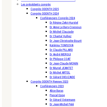
Les précédents congrès
Congrès ODENTH 2025
Congrès ODENTH 2024
Conférenciers Congrès 2024
Dr Régine Zekri-Hurstel
Dr Anne Le Bars-Crassous
Dr Michel Clauzade
Dr Chantal Vulliez
Dr Jean-Christophe Bourit
Katérina TOMSOVA
Dr Claude PILLARD
Dr André MERGUI
Dr Philippe COAT
Dr Jean-Claude MONIN
Dr Muriel JEANTET
Dr Michel ARTEIL
Dr Gérard DIEUZAIDE
Congrès ODENTH Rennes 2023
Conférenciers 2023
Alice Baras
Pascal Eppe
Dr Gérard Ostermann
Dr Jean-Michel Pelé