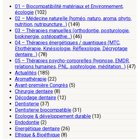
01 – Biocompatibilité matériaux et Environnement,
écologie
(102)
02 – Médecine naturelle (homéo, naturo, aroma, phyto,
nutrition, nutripuncture…)
(149)
03 – Thérapies manuelles (orthodontie, posturologie,
biokinergie, ostéopathie…)
(46)
04 – Thérapies énergétiques / quantiques (MTC,
Etiothérapie, Kinésiologie, Réflexologie, Décryptage
dentaire…)
(78)
05 – Thérapies psycho-corporelles (hypnose, EMDR,
relations humaines, PNL, sophrologie, méditation…)
(47)
Actualités
(185)
Aromathérapie
(22)
Avant-première Congrès
(5)
Chirurgie dentaire
(8)
Décodage dentaire
(12)
Dentisterie
(37)
Dentisterie biocompatible
(31)
Ecologie & développement durable
(13)
Endodontie
(2)
Energétique dentaire
(26)
Ethique & Bioéthique
(8)