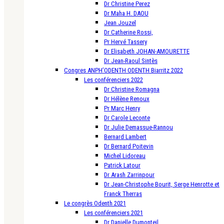
Dr Christine Perez
Dr Maha H. DAOU
Jean Jouzel
Dr Catherine Rossi,
Pr Hervé Tassery
Dr Elisabeth JOHAN-AMOURETTE
Dr Jean-Raoul Sintès
Congres ANPH’ODENTH ODENTH Biarritz 2022
Les conférenciers 2022
Dr Christine Romagna
Dr Hélène Renoux
Pr Marc Henry
Dr Carole Leconte
Dr Julie Demassue-Rannou
Bernard Lambert
Dr Bernard Poitevin
Michel Lidoreau
Patrick Latour
Dr Arash Zarrinpour
Dr Jean-Christophe Bourit, Serge Henrotte et
Franck Therras
Le congrès Odenth 2021
Les conférenciers 2021
Dr Danielle Dumonteil