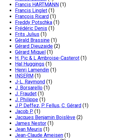
Francis HARTMANN
(1)
Francis Linglet
(1)
François Ricard
(1)
Freddy Potschka
(1)
Frédéric Denis
(1)
Frits Julius
(1)
Gérald Brassine
(1)
Gérard Dieuzaide
(2)
Gérard Miquel
(1)
H. Pic & L Ambroise-Casterot
(1)
Hal Huggings
(1)
Henri Lamendin
(1)
INSERM
(1)
J-L. Raymond
(1)
J. Borsarello
(1)
J. Fraudet
(1)
J. Philippe
(1)
J.P. Deffez, P. Fellus, C. Gérard
(1)
Jacob P.
(1)
Jacques Benjamin Boislève
(2)
James Nestor
(1)
Jean Meuris
(1)
Jean-Claude Ameisen
(1)