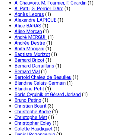
A. Chauvois, M. Fournier, F. Girardin
(1)
A. Patti, G. Perrier D’Arc
(1)
Agnès Legras
(1)
Alexandre LAPIQUE
(1)
Alice BARAS
(1)
Aline Mercan
(1)
André MERGUI
(1)
Andrée Destre
(1)
Anita Moorjani
(1)
Baptiste Morizot
(1)
Bernard Bricot
(1)
Bernard Darraillans
(1)
Bernard Vial
(1)
Bertold Chales de Beaulieu
(1)
Blandine Calais-Germain
(1)
Blandine Petit
(1)
Boris Cyrulnik et Gérard Jorland
(1)
Bruno Patino
(1)
Christian Bourit
(3)
Christophe André
(1)
Christophe Met
(1)
Christopher Exley
(1)
Colette Haudiquet
(1)
Daniel Rozencweig
(1)