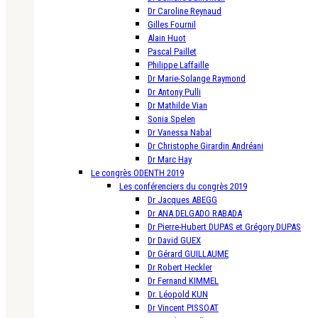
Dr Caroline Reynaud
Gilles Fournil
Alain Huot
Pascal Paillet
Philippe Laffaille
Dr Marie-Solange Raymond
Dr Antony Pulli
Dr Mathilde Vian
Sonia Spelen
Dr Vanessa Nabal
Dr Christophe Girardin Andréani
Dr Marc Hay
Le congrès ODENTH 2019
Les conférenciers du congrès 2019
Dr Jacques ABEGG
Dr ANA DELGADO RABADA
Dr Pierre-Hubert DUPAS et Grégory DUPAS
Dr David GUEX
Dr Gérard GUILLAUME
Dr Robert Heckler
Dr Fernand KIMMEL
Dr. Léopold KUN
Dr Vincent PISSOAT