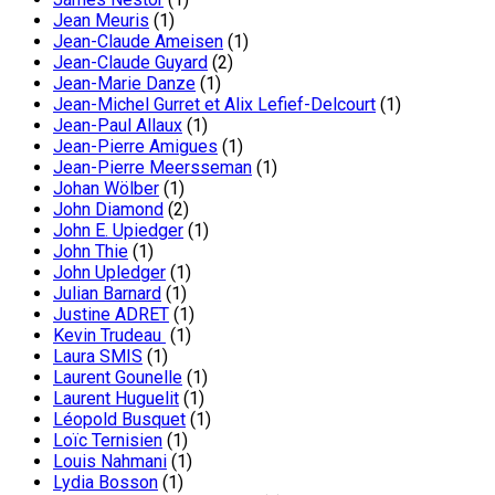
Jean Meuris
(1)
Jean-Claude Ameisen
(1)
Jean-Claude Guyard
(2)
Jean-Marie Danze
(1)
Jean-Michel Gurret et Alix Lefief-Delcourt
(1)
Jean-Paul Allaux
(1)
Jean-Pierre Amigues
(1)
Jean-Pierre Meersseman
(1)
Johan Wölber
(1)
John Diamond
(2)
John E. Upiedger
(1)
John Thie
(1)
John Upledger
(1)
Julian Barnard
(1)
Justine ADRET
(1)
Kevin Trudeau
(1)
Laura SMIS
(1)
Laurent Gounelle
(1)
Laurent Huguelit
(1)
Léopold Busquet
(1)
Loïc Ternisien
(1)
Louis Nahmani
(1)
Lydia Bosson
(1)