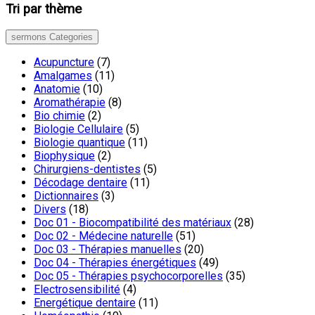
Tri par thème
sermons Categories
Acupuncture
(7)
Amalgames
(11)
Anatomie
(10)
Aromathérapie
(8)
Bio chimie
(2)
Biologie Cellulaire
(5)
Biologie quantique
(11)
Biophysique
(2)
Chirurgiens-dentistes
(5)
Décodage dentaire
(11)
Dictionnaires
(3)
Divers
(18)
Doc 01 - Biocompatibilité des matériaux
(28)
Doc 02 - Médecine naturelle
(51)
Doc 03 - Thérapies manuelles
(20)
Doc 04 - Thérapies énergétiques
(49)
Doc 05 - Thérapies psychocorporelles
(35)
Electrosensibilité
(4)
Energétique dentaire
(11)