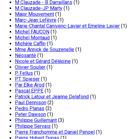
M Clauzade - B Darraillans
(1)
M Clauzade-JP Marty
(1)
Major Mouvement
(1)
Marc-Jean Lefèvre
(1)
Marie-Chantal Canivenc-Lavier et Emeline Lavier
(1)
Michel FAUCON
(1)
Michel Montaud
(1)
Michèle Caffin
(1)
Mme Annick de Souzenelle
(1)
Néosanté
(1)
Nicole et Gérard Délépine
(1)
Olivier Soulier
(1)
P. Fellus
(1)
P.T. Spieser
(1)
Par Elke Arod
(1)
Pascal EPPE
(1)
Patrick Latour et Jeanne Delafond
(1)
Paul Dennison
(2)
Pedro Planas
(2)
Peter Dawson
(1)
Philippe Guillemant
(3)
Philippe Servais
(1)
Pierre Franchomme et Daniel Penoel
(1)
Pierre Hubert Dupas
(1)