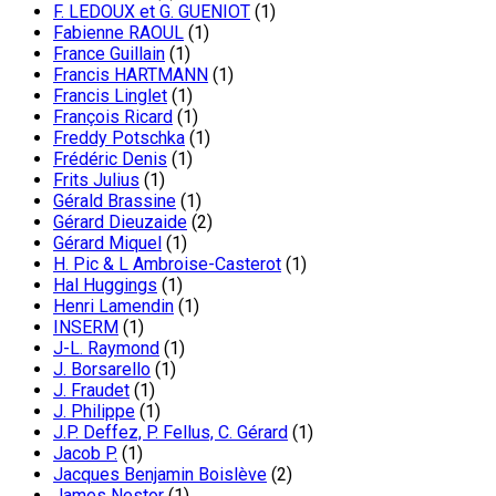
F. LEDOUX et G. GUENIOT
(1)
Fabienne RAOUL
(1)
France Guillain
(1)
Francis HARTMANN
(1)
Francis Linglet
(1)
François Ricard
(1)
Freddy Potschka
(1)
Frédéric Denis
(1)
Frits Julius
(1)
Gérald Brassine
(1)
Gérard Dieuzaide
(2)
Gérard Miquel
(1)
H. Pic & L Ambroise-Casterot
(1)
Hal Huggings
(1)
Henri Lamendin
(1)
INSERM
(1)
J-L. Raymond
(1)
J. Borsarello
(1)
J. Fraudet
(1)
J. Philippe
(1)
J.P. Deffez, P. Fellus, C. Gérard
(1)
Jacob P.
(1)
Jacques Benjamin Boislève
(2)
James Nestor
(1)