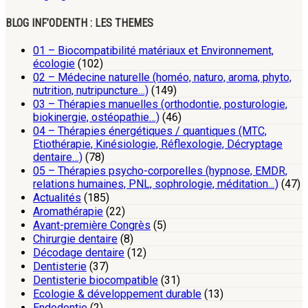
BLOG INF’ODENTH : LES THEMES
01 – Biocompatibilité matériaux et Environnement,
écologie
(102)
02 – Médecine naturelle (homéo, naturo, aroma, phyto,
nutrition, nutripuncture…)
(149)
03 – Thérapies manuelles (orthodontie, posturologie,
biokinergie, ostéopathie…)
(46)
04 – Thérapies énergétiques / quantiques (MTC,
Etiothérapie, Kinésiologie, Réflexologie, Décryptage
dentaire…)
(78)
05 – Thérapies psycho-corporelles (hypnose, EMDR,
relations humaines, PNL, sophrologie, méditation…)
(47)
Actualités
(185)
Aromathérapie
(22)
Avant-première Congrès
(5)
Chirurgie dentaire
(8)
Décodage dentaire
(12)
Dentisterie
(37)
Dentisterie biocompatible
(31)
Ecologie & développement durable
(13)
Endodontie
(2)