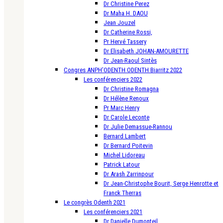
Dr Christine Perez
Dr Maha H. DAOU
Jean Jouzel
Dr Catherine Rossi,
Pr Hervé Tassery
Dr Elisabeth JOHAN-AMOURETTE
Dr Jean-Raoul Sintès
Congres ANPH’ODENTH ODENTH Biarritz 2022
Les conférenciers 2022
Dr Christine Romagna
Dr Hélène Renoux
Pr Marc Henry
Dr Carole Leconte
Dr Julie Demassue-Rannou
Bernard Lambert
Dr Bernard Poitevin
Michel Lidoreau
Patrick Latour
Dr Arash Zarrinpour
Dr Jean-Christophe Bourit, Serge Henrotte et
Franck Therras
Le congrès Odenth 2021
Les conférenciers 2021
Dr Danielle Dumonteil