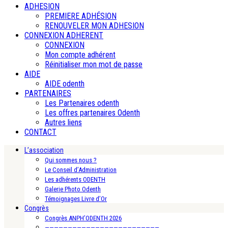
ADHESION
PREMIERE ADHÉSION
RENOUVELER MON ADHESION
CONNEXION ADHERENT
CONNEXION
Mon compte adhérent
Réinitialiser mon mot de passe
AIDE
AIDE odenth
PARTENAIRES
Les Partenaires odenth
Les offres partenaires Odenth
Autres liens
CONTACT
L’association
Qui sommes nous ?
Le Conseil d’Administration
Les adhérents ODENTH
Galerie Photo Odenth
Témoignages Livre d’Or
Congrès
Congrès ANPH’ODENTH 2026
—————————————————————————-