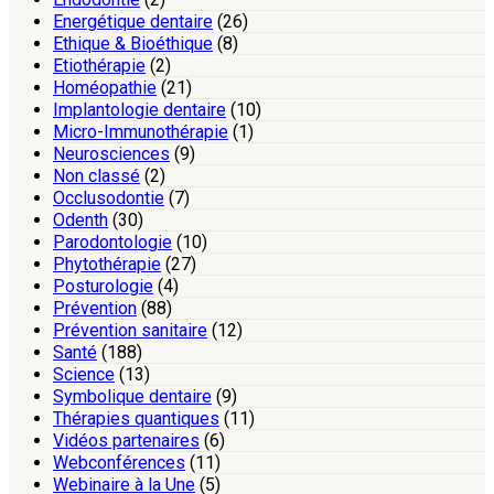
Energétique dentaire
(26)
Ethique & Bioéthique
(8)
Etiothérapie
(2)
Homéopathie
(21)
Implantologie dentaire
(10)
Micro-Immunothérapie
(1)
Neurosciences
(9)
Non classé
(2)
Occlusodontie
(7)
Odenth
(30)
Parodontologie
(10)
Phytothérapie
(27)
Posturologie
(4)
Prévention
(88)
Prévention sanitaire
(12)
Santé
(188)
Science
(13)
Symbolique dentaire
(9)
Thérapies quantiques
(11)
Vidéos partenaires
(6)
Webconférences
(11)
Webinaire à la Une
(5)