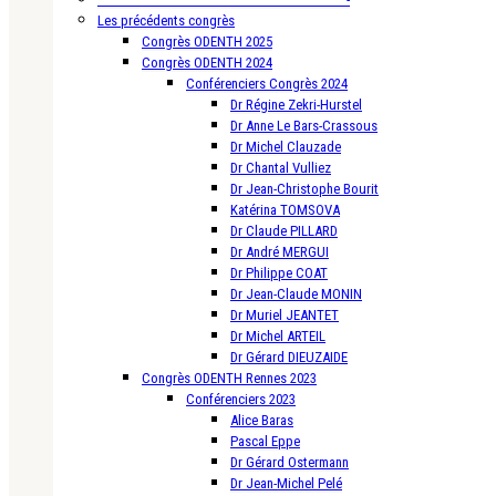
Les précédents congrès
Congrès ODENTH 2025
Congrès ODENTH 2024
Conférenciers Congrès 2024
Dr Régine Zekri-Hurstel
Dr Anne Le Bars-Crassous
Dr Michel Clauzade
Dr Chantal Vulliez
Dr Jean-Christophe Bourit
Katérina TOMSOVA
Dr Claude PILLARD
Dr André MERGUI
Dr Philippe COAT
Dr Jean-Claude MONIN
Dr Muriel JEANTET
Dr Michel ARTEIL
Dr Gérard DIEUZAIDE
Congrès ODENTH Rennes 2023
Conférenciers 2023
Alice Baras
Pascal Eppe
Dr Gérard Ostermann
Dr Jean-Michel Pelé