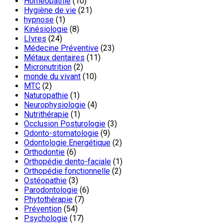
Homéopathie
(10)
Hygiène de vie
(21)
hypnose
(1)
Kinésiologie
(8)
LIvres
(24)
Médecine Préventive
(23)
Métaux dentaires
(11)
Micronutrition
(2)
monde du vivant
(10)
MTC
(2)
Naturopathie
(1)
Neurophysiologie
(4)
Nutrithérapie
(1)
Occlusion Posturologie
(3)
Odonto-stomatologie
(9)
Odontologie Energétique
(2)
Orthodontie
(6)
Orthopédie dento-faciale
(1)
Orthopédie fonctionnelle
(2)
Ostéopathie
(3)
Parodontologie
(6)
Phytothérapie
(7)
Prévention
(54)
Psychologie
(17)