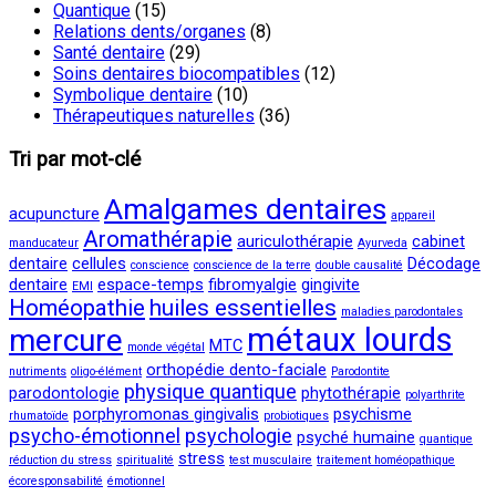
Quantique
(15)
Relations dents/organes
(8)
Santé dentaire
(29)
Soins dentaires biocompatibles
(12)
Symbolique dentaire
(10)
Thérapeutiques naturelles
(36)
Tri par mot-clé
Amalgames dentaires
acupuncture
appareil
Aromathérapie
auriculothérapie
cabinet
manducateur
Ayurveda
dentaire
cellules
Décodage
conscience
conscience de la terre
double causalité
dentaire
espace-temps
fibromyalgie
gingivite
EMI
Homéopathie
huiles essentielles
maladies parodontales
métaux lourds
mercure
MTC
monde végétal
orthopédie dento-faciale
nutriments
oligo-élément
Parodontite
physique quantique
parodontologie
phytothérapie
polyarthrite
porphyromonas gingivalis
psychisme
rhumatoïde
probiotiques
psycho-émotionnel
psychologie
psyché humaine
quantique
stress
réduction du stress
spiritualité
test musculaire
traitement homéopathique
écoresponsabilité
émotionnel