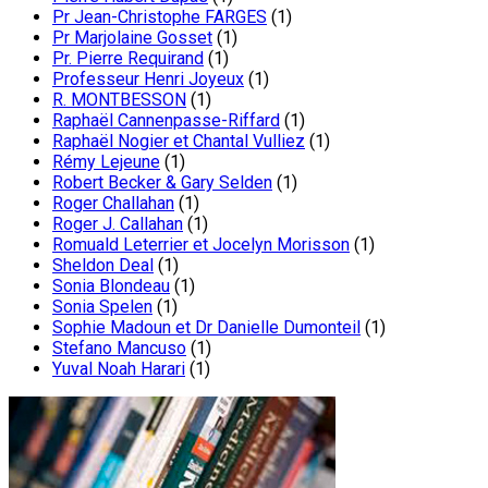
Pr Jean-Christophe FARGES
(1)
Pr Marjolaine Gosset
(1)
Pr. Pierre Requirand
(1)
Professeur Henri Joyeux
(1)
R. MONTBESSON
(1)
Raphaël Cannenpasse-Riffard
(1)
Raphaël Nogier et Chantal Vulliez
(1)
Rémy Lejeune
(1)
Robert Becker & Gary Selden
(1)
Roger Challahan
(1)
Roger J. Callahan
(1)
Romuald Leterrier et Jocelyn Morisson
(1)
Sheldon Deal
(1)
Sonia Blondeau
(1)
Sonia Spelen
(1)
Sophie Madoun et Dr Danielle Dumonteil
(1)
Stefano Mancuso
(1)
Yuval Noah Harari
(1)