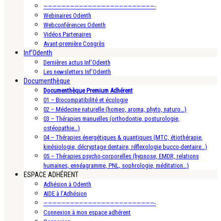
—————————————————————————-
Webinaires Odenth
Webconférences Odenth
Vidéos Partenaires
Avant-première Congrès
Inf’Odenth
Dernières actus Inf’Odenth
Les newsletters Inf’Odenth
Documenthèque
Documenthèque Premium Adhérent
01 – Biocompatibilité et écologie
02 – Médecine naturelle (homeo, aroma, phyto, naturo…)
03 – Thérapies manuelles (orthodontie, posturologie,
ostéopathie…)
04 – Thérapies énergétiques & quantiques (MTC, étiothérapie,
kinésiologie, décryptage dentaire, réflexologie bucco-dentaire…)
05 – Thérapies psycho-corporelles (hypnose, EMDR, relations
humaines, ennéagramme, PNL, sophrologie, méditation…)
ESPACE ADHÉRENT
Adhésion à Odenth
AIDE à l’Adhésion
—————————————————————————-
Connexion à mon espace adhérent