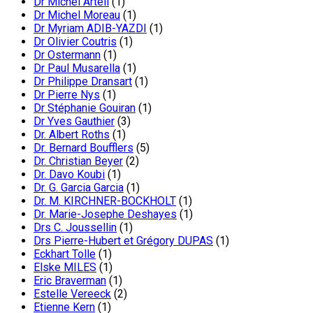
Dr Michel Arteil
(1)
Dr Michel Moreau
(1)
Dr Myriam ADIB-YAZDI
(1)
Dr Olivier Coutris
(1)
Dr Ostermann
(1)
Dr Paul Musarella
(1)
Dr Philippe Dransart
(1)
Dr Pierre Nys
(1)
Dr Stéphanie Gouiran
(1)
Dr Yves Gauthier
(3)
Dr. Albert Roths
(1)
Dr. Bernard Boufflers
(5)
Dr. Christian Beyer
(2)
Dr. Davo Koubi
(1)
Dr. G. Garcia Garcia
(1)
Dr. M. KIRCHNER-BOCKHOLT
(1)
Dr. Marie-Josephe Deshayes
(1)
Drs C. Joussellin
(1)
Drs Pierre-Hubert et Grégory DUPAS
(1)
Eckhart Tolle
(1)
Elske MILES
(1)
Eric Braverman
(1)
Estelle Vereeck
(2)
Etienne Kern
(1)