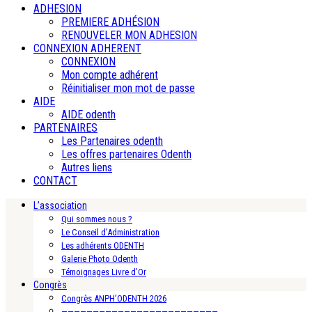
ADHESION
PREMIERE ADHÉSION
RENOUVELER MON ADHESION
CONNEXION ADHERENT
CONNEXION
Mon compte adhérent
Réinitialiser mon mot de passe
AIDE
AIDE odenth
PARTENAIRES
Les Partenaires odenth
Les offres partenaires Odenth
Autres liens
CONTACT
L’association
Qui sommes nous ?
Le Conseil d’Administration
Les adhérents ODENTH
Galerie Photo Odenth
Témoignages Livre d’Or
Congrès
Congrès ANPH’ODENTH 2026
—————————————————————————-