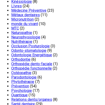
Kinésiologie
(8)
LIvres
(24)
Médecine Préventive
(23)
Métaux dentaires
(11)
Micronutrition
(2)
monde du vivant
(10)
MTC
(2)
Naturopathie
(1)
Neurophysiologie
(4)
Nutrithérapie
(1)
Occlusion Posturologie
(3)
Odonto-stomatologie
(9)
Odontologie Energétique
(2)
Orthodontie
(6)
Orthopédie dento-faciale
(1)
Orthopédie fonctionnelle
(2)
Ostéopathie
(3)
Parodontologie
(6)
Phytothérapie
(7)
Prévention
(54)
Psychologie
(17)
Quantique
(15)
Relations dents/organes
(8)
Santé dentaire
(29)