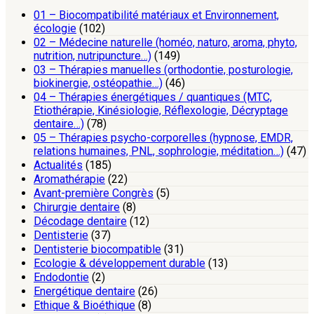
01 – Biocompatibilité matériaux et Environnement,
écologie
(102)
02 – Médecine naturelle (homéo, naturo, aroma, phyto,
nutrition, nutripuncture…)
(149)
03 – Thérapies manuelles (orthodontie, posturologie,
biokinergie, ostéopathie…)
(46)
04 – Thérapies énergétiques / quantiques (MTC,
Etiothérapie, Kinésiologie, Réflexologie, Décryptage
dentaire…)
(78)
05 – Thérapies psycho-corporelles (hypnose, EMDR,
relations humaines, PNL, sophrologie, méditation…)
(47)
Actualités
(185)
Aromathérapie
(22)
Avant-première Congrès
(5)
Chirurgie dentaire
(8)
Décodage dentaire
(12)
Dentisterie
(37)
Dentisterie biocompatible
(31)
Ecologie & développement durable
(13)
Endodontie
(2)
Energétique dentaire
(26)
Ethique & Bioéthique
(8)