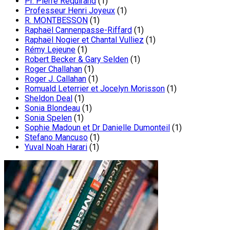
Pr. Pierre Requirand
(1)
Professeur Henri Joyeux
(1)
R. MONTBESSON
(1)
Raphaël Cannenpasse-Riffard
(1)
Raphaël Nogier et Chantal Vulliez
(1)
Rémy Lejeune
(1)
Robert Becker & Gary Selden
(1)
Roger Challahan
(1)
Roger J. Callahan
(1)
Romuald Leterrier et Jocelyn Morisson
(1)
Sheldon Deal
(1)
Sonia Blondeau
(1)
Sonia Spelen
(1)
Sophie Madoun et Dr Danielle Dumonteil
(1)
Stefano Mancuso
(1)
Yuval Noah Harari
(1)