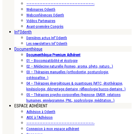
—————————————————————————-
Webinaires Odenth
Webconférences Odenth
Vidéos Partenaires
Avant-première Congrès
Inf’Odenth
Dernières actus Inf’Odenth
Les newsletters Inf’Odenth
Documenthèque
Documenthèque Premium Adhérent
01 – Biocompatibilité et écologie
02 – Médecine naturelle (homeo, aroma, phyto, naturo…)
03 – Thérapies manuelles (orthodontie, posturologie,
ostéopathie…)
04 – Thérapies énergétiques & quantiques (MTC, étiothérapie,
kinésiologie, décryptage dentaire, réflexologie bucco-dentaire…)
05 – Thérapies psycho-corporelles (hypnose, EMDR, relations
humaines, ennéagramme, PNL, sophrologie, méditation…)
ESPACE ADHÉRENT
Adhésion à Odenth
AIDE à l’Adhésion
—————————————————————————-
Connexion à mon espace adhérent