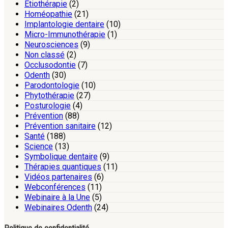
Etiothérapie
(2)
Homéopathie
(21)
Implantologie dentaire
(10)
Micro-Immunothérapie
(1)
Neurosciences
(9)
Non classé
(2)
Occlusodontie
(7)
Odenth
(30)
Parodontologie
(10)
Phytothérapie
(27)
Posturologie
(4)
Prévention
(88)
Prévention sanitaire
(12)
Santé
(188)
Science
(13)
Symbolique dentaire
(9)
Thérapies quantiques
(11)
Vidéos partenaires
(6)
Webconférences
(11)
Webinaire à la Une
(5)
Webinaires Odenth
(24)