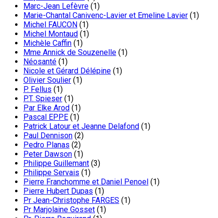
Marc-Jean Lefèvre
(1)
Marie-Chantal Canivenc-Lavier et Emeline Lavier
(1)
Michel FAUCON
(1)
Michel Montaud
(1)
Michèle Caffin
(1)
Mme Annick de Souzenelle
(1)
Néosanté
(1)
Nicole et Gérard Délépine
(1)
Olivier Soulier
(1)
P. Fellus
(1)
P.T. Spieser
(1)
Par Elke Arod
(1)
Pascal EPPE
(1)
Patrick Latour et Jeanne Delafond
(1)
Paul Dennison
(2)
Pedro Planas
(2)
Peter Dawson
(1)
Philippe Guillemant
(3)
Philippe Servais
(1)
Pierre Franchomme et Daniel Penoel
(1)
Pierre Hubert Dupas
(1)
Pr Jean-Christophe FARGES
(1)
Pr Marjolaine Gosset
(1)