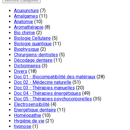
sermons Categories
Acupuncture
(7)
Amalgames
(11)
Anatomie
(10)
Aromathérapie
(8)
Bio chimie
(2)
Biologie Cellulaire
(5)
Biologie quantique
(11)
Biophysique
(2)
Chirurgiens-dentistes
(5)
Décodage dentaire
(11)
Dictionnaires
(3)
Divers
(18)
Doc 01 - Biocompatibilité des matériaux
(28)
Doc 02 - Médecine naturelle
(51)
Doc 03 - Thérapies manuelles
(20)
Doc 04 - Thérapies énergétiques
(49)
Doc 05 - Thérapies psychocorporelles
(35)
Electrosensibilité
(4)
Energétique dentaire
(11)
Homéopathie
(10)
Hygiène de vie
(21)
hypnose
(1)