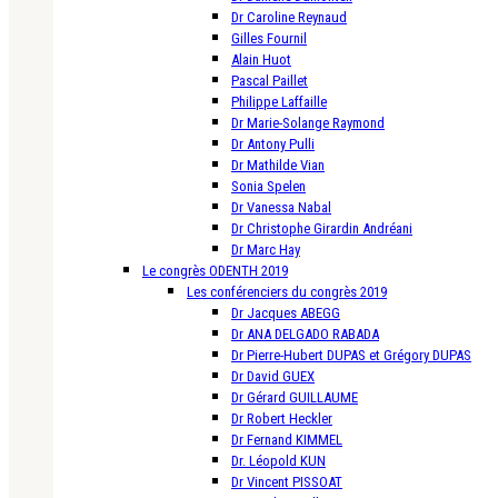
Dr Caroline Reynaud
Gilles Fournil
Alain Huot
Pascal Paillet
Philippe Laffaille
Dr Marie-Solange Raymond
Dr Antony Pulli
Dr Mathilde Vian
Sonia Spelen
Dr Vanessa Nabal
Dr Christophe Girardin Andréani
Dr Marc Hay
Le congrès ODENTH 2019
Les conférenciers du congrès 2019
Dr Jacques ABEGG
Dr ANA DELGADO RABADA
Dr Pierre-Hubert DUPAS et Grégory DUPAS
Dr David GUEX
Dr Gérard GUILLAUME
Dr Robert Heckler
Dr Fernand KIMMEL
Dr. Léopold KUN
Dr Vincent PISSOAT