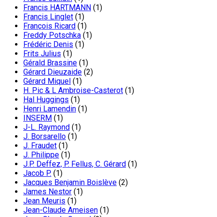
Francis HARTMANN
(1)
Francis Linglet
(1)
François Ricard
(1)
Freddy Potschka
(1)
Frédéric Denis
(1)
Frits Julius
(1)
Gérald Brassine
(1)
Gérard Dieuzaide
(2)
Gérard Miquel
(1)
H. Pic & L Ambroise-Casterot
(1)
Hal Huggings
(1)
Henri Lamendin
(1)
INSERM
(1)
J-L. Raymond
(1)
J. Borsarello
(1)
J. Fraudet
(1)
J. Philippe
(1)
J.P. Deffez, P. Fellus, C. Gérard
(1)
Jacob P.
(1)
Jacques Benjamin Boislève
(2)
James Nestor
(1)
Jean Meuris
(1)
Jean-Claude Ameisen
(1)