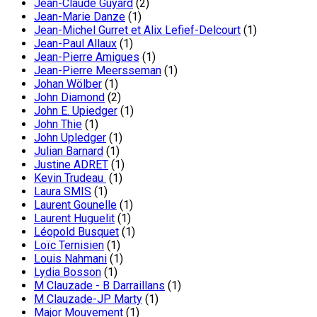
Jean-Claude Guyard
(2)
Jean-Marie Danze
(1)
Jean-Michel Gurret et Alix Lefief-Delcourt
(1)
Jean-Paul Allaux
(1)
Jean-Pierre Amigues
(1)
Jean-Pierre Meersseman
(1)
Johan Wölber
(1)
John Diamond
(2)
John E. Upiedger
(1)
John Thie
(1)
John Upledger
(1)
Julian Barnard
(1)
Justine ADRET
(1)
Kevin Trudeau
(1)
Laura SMIS
(1)
Laurent Gounelle
(1)
Laurent Huguelit
(1)
Léopold Busquet
(1)
Loïc Ternisien
(1)
Louis Nahmani
(1)
Lydia Bosson
(1)
M Clauzade - B Darraillans
(1)
M Clauzade-JP Marty
(1)
Major Mouvement
(1)