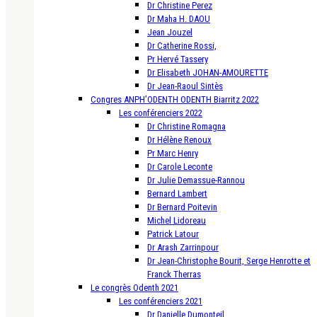
Dr Christine Perez
Dr Maha H. DAOU
Jean Jouzel
Dr Catherine Rossi,
Pr Hervé Tassery
Dr Elisabeth JOHAN-AMOURETTE
Dr Jean-Raoul Sintès
Congres ANPH’ODENTH ODENTH Biarritz 2022
Les conférenciers 2022
Dr Christine Romagna
Dr Hélène Renoux
Pr Marc Henry
Dr Carole Leconte
Dr Julie Demassue-Rannou
Bernard Lambert
Dr Bernard Poitevin
Michel Lidoreau
Patrick Latour
Dr Arash Zarrinpour
Dr Jean-Christophe Bourit, Serge Henrotte et
Franck Therras
Le congrès Odenth 2021
Les conférenciers 2021
Dr Danielle Dumonteil