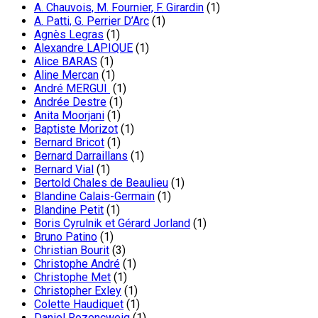
A. Chauvois, M. Fournier, F. Girardin
(1)
A. Patti, G. Perrier D’Arc
(1)
Agnès Legras
(1)
Alexandre LAPIQUE
(1)
Alice BARAS
(1)
Aline Mercan
(1)
André MERGUI
(1)
Andrée Destre
(1)
Anita Moorjani
(1)
Baptiste Morizot
(1)
Bernard Bricot
(1)
Bernard Darraillans
(1)
Bernard Vial
(1)
Bertold Chales de Beaulieu
(1)
Blandine Calais-Germain
(1)
Blandine Petit
(1)
Boris Cyrulnik et Gérard Jorland
(1)
Bruno Patino
(1)
Christian Bourit
(3)
Christophe André
(1)
Christophe Met
(1)
Christopher Exley
(1)
Colette Haudiquet
(1)
Daniel Rozencweig
(1)