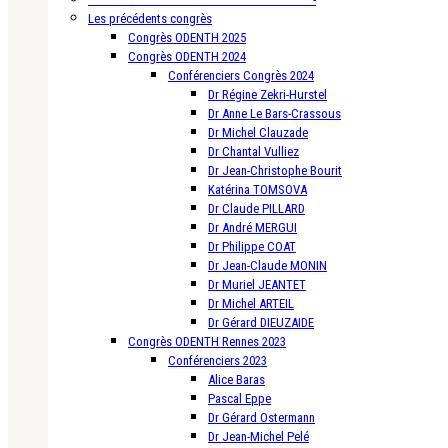
Les précédents congrès
Congrès ODENTH 2025
Congrès ODENTH 2024
Conférenciers Congrès 2024
Dr Régine Zekri-Hurstel
Dr Anne Le Bars-Crassous
Dr Michel Clauzade
Dr Chantal Vulliez
Dr Jean-Christophe Bourit
Katérina TOMSOVA
Dr Claude PILLARD
Dr André MERGUI
Dr Philippe COAT
Dr Jean-Claude MONIN
Dr Muriel JEANTET
Dr Michel ARTEIL
Dr Gérard DIEUZAIDE
Congrès ODENTH Rennes 2023
Conférenciers 2023
Alice Baras
Pascal Eppe
Dr Gérard Ostermann
Dr Jean-Michel Pelé