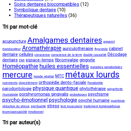
Soins dentaires biocompatibles
(12)
Symbolique dentaire
(10)
Thérapeutiques naturelles
(36)
Tri par mot-clé
Amalgames dentaires
acupuncture
appareil
Aromathérapie
auriculothérapie
cabinet
manducateur
Ayurveda
dentaire
cellules
Décodage
conscience
conscience de la terre
double causalité
dentaire
espace-temps
fibromyalgie
gingivite
EMI
Homéopathie
huiles essentielles
maladies parodontales
métaux lourds
mercure
MTC
monde végétal
orthopédie dento-faciale
nutriments
oligo-élément
Parodontite
physique quantique
parodontologie
phytothérapie
polyarthrite
porphyromonas gingivalis
psychisme
rhumatoïde
probiotiques
psycho-émotionnel
psychologie
psyché humaine
quantique
stress
réduction du stress
spiritualité
test musculaire
traitement homéopathique
écoresponsabilité
émotionnel
Tri par auteur(s)