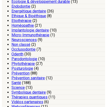
Ecologie & développement durable
(13)
Endodontie
(2)
Energétique dentaire
(26)
Ethique & Bioéthique
(8)
Etiothérapie
(2)
Homéopathie
(21)
Implantologie dentaire
(10)
Micro-Immunothérapie
(1)
Neurosciences
(9)
Non classé
(2)
Occlusodontie
(7)
Odenth
(30)
Parodontologie
(10)
Phytothérapie
(27)
Posturologie
(4)
Prévention
(88)
Prévention sanitaire
(12)
Santé
(188)
Science
(13)
Symbolique dentaire
(9)
Thérapies quantiques
(11)
Vidéos partenaires
(6)
Webconférences
(11)