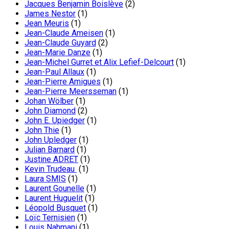
Jacques Benjamin Boislève
(2)
James Nestor
(1)
Jean Meuris
(1)
Jean-Claude Ameisen
(1)
Jean-Claude Guyard
(2)
Jean-Marie Danze
(1)
Jean-Michel Gurret et Alix Lefief-Delcourt
(1)
Jean-Paul Allaux
(1)
Jean-Pierre Amigues
(1)
Jean-Pierre Meersseman
(1)
Johan Wölber
(1)
John Diamond
(2)
John E. Upiedger
(1)
John Thie
(1)
John Upledger
(1)
Julian Barnard
(1)
Justine ADRET
(1)
Kevin Trudeau
(1)
Laura SMIS
(1)
Laurent Gounelle
(1)
Laurent Huguelit
(1)
Léopold Busquet
(1)
Loïc Ternisien
(1)
Louis Nahmani
(1)