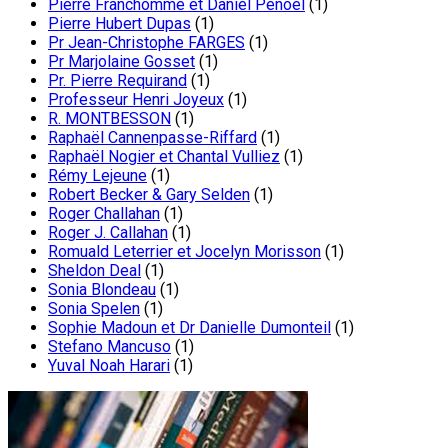
Pierre Franchomme et Daniel Penoel
(1)
Pierre Hubert Dupas
(1)
Pr Jean-Christophe FARGES
(1)
Pr Marjolaine Gosset
(1)
Pr. Pierre Requirand
(1)
Professeur Henri Joyeux
(1)
R. MONTBESSON
(1)
Raphaël Cannenpasse-Riffard
(1)
Raphaël Nogier et Chantal Vulliez
(1)
Rémy Lejeune
(1)
Robert Becker & Gary Selden
(1)
Roger Challahan
(1)
Roger J. Callahan
(1)
Romuald Leterrier et Jocelyn Morisson
(1)
Sheldon Deal
(1)
Sonia Blondeau
(1)
Sonia Spelen
(1)
Sophie Madoun et Dr Danielle Dumonteil
(1)
Stefano Mancuso
(1)
Yuval Noah Harari
(1)