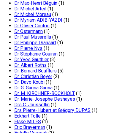
Dr Max-Henri Béguin
(1)
Dr Michel Arteil
(1)
Dr Michel Moreau
(1)
Dr Myriam ADIB-YAZDI
(1)
Dr Olivier Coutris
(1)
Dr Ostermann
(1)
Dr Paul Musarella
(1)
Dr Philippe Dransart
(1)
Dr Pierre Nys
(1)
Dr Stéphanie Gouiran
(1)
Dr Yves Gauthier
(3)
Dr. Albert Roths
(1)
Dr. Bernard Boufflers
(5)
Dr. Christian Beyer
(2)
Dr. Davo Koubi
(1)
Dr. G. Garcia Garcia
(1)
Dr. M. KIRCHNER-BOCKHOLT
(1)
Dr. Marie-Josephe Deshayes
(1)
Drs C. Joussellin
(1)
Drs Pierre-Hubert et Grégory DUPAS
(1)
Eckhart Tolle
(1)
Elske MILES
(1)
Eric Braverman
(1)
Estelle Vereeck
(2)