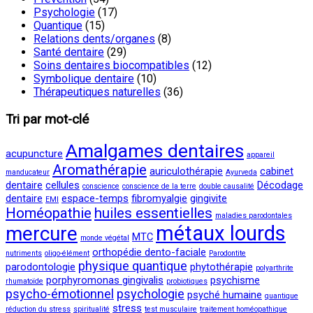
Psychologie
(17)
Quantique
(15)
Relations dents/organes
(8)
Santé dentaire
(29)
Soins dentaires biocompatibles
(12)
Symbolique dentaire
(10)
Thérapeutiques naturelles
(36)
Tri par mot-clé
Amalgames dentaires
acupuncture
appareil
Aromathérapie
auriculothérapie
cabinet
manducateur
Ayurveda
dentaire
cellules
Décodage
conscience
conscience de la terre
double causalité
dentaire
espace-temps
fibromyalgie
gingivite
EMI
Homéopathie
huiles essentielles
maladies parodontales
métaux lourds
mercure
MTC
monde végétal
orthopédie dento-faciale
nutriments
oligo-élément
Parodontite
physique quantique
parodontologie
phytothérapie
polyarthrite
porphyromonas gingivalis
psychisme
rhumatoïde
probiotiques
psycho-émotionnel
psychologie
psyché humaine
quantique
stress
réduction du stress
spiritualité
test musculaire
traitement homéopathique