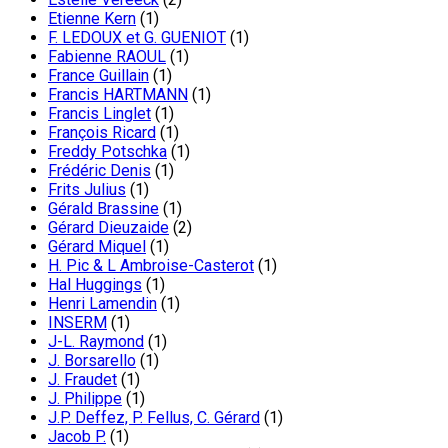
Etienne Kern
(1)
F. LEDOUX et G. GUENIOT
(1)
Fabienne RAOUL
(1)
France Guillain
(1)
Francis HARTMANN
(1)
Francis Linglet
(1)
François Ricard
(1)
Freddy Potschka
(1)
Frédéric Denis
(1)
Frits Julius
(1)
Gérald Brassine
(1)
Gérard Dieuzaide
(2)
Gérard Miquel
(1)
H. Pic & L Ambroise-Casterot
(1)
Hal Huggings
(1)
Henri Lamendin
(1)
INSERM
(1)
J-L. Raymond
(1)
J. Borsarello
(1)
J. Fraudet
(1)
J. Philippe
(1)
J.P. Deffez, P. Fellus, C. Gérard
(1)
Jacob P.
(1)