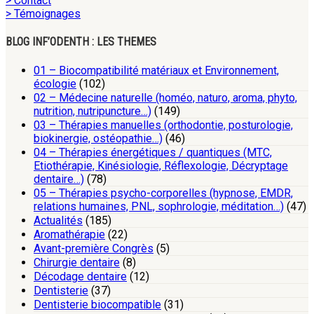
> Contact
> Témoignages
BLOG INF’ODENTH : LES THEMES
01 – Biocompatibilité matériaux et Environnement,
écologie
(102)
02 – Médecine naturelle (homéo, naturo, aroma, phyto,
nutrition, nutripuncture…)
(149)
03 – Thérapies manuelles (orthodontie, posturologie,
biokinergie, ostéopathie…)
(46)
04 – Thérapies énergétiques / quantiques (MTC,
Etiothérapie, Kinésiologie, Réflexologie, Décryptage
dentaire…)
(78)
05 – Thérapies psycho-corporelles (hypnose, EMDR,
relations humaines, PNL, sophrologie, méditation…)
(47)
Actualités
(185)
Aromathérapie
(22)
Avant-première Congrès
(5)
Chirurgie dentaire
(8)
Décodage dentaire
(12)
Dentisterie
(37)
Dentisterie biocompatible
(31)