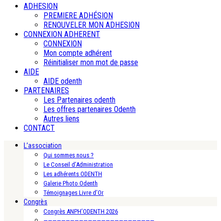
ADHESION
PREMIERE ADHÉSION
RENOUVELER MON ADHESION
CONNEXION ADHERENT
CONNEXION
Mon compte adhérent
Réinitialiser mon mot de passe
AIDE
AIDE odenth
PARTENAIRES
Les Partenaires odenth
Les offres partenaires Odenth
Autres liens
CONTACT
L’association
Qui sommes nous ?
Le Conseil d’Administration
Les adhérents ODENTH
Galerie Photo Odenth
Témoignages Livre d’Or
Congrès
Congrès ANPH’ODENTH 2026
—————————————————————————-