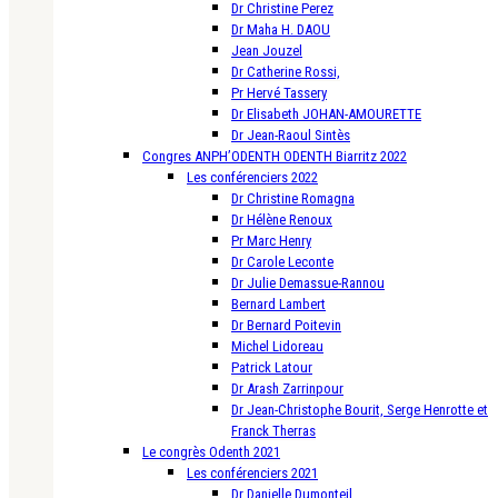
Dr Christine Perez
Dr Maha H. DAOU
Jean Jouzel
Dr Catherine Rossi,
Pr Hervé Tassery
Dr Elisabeth JOHAN-AMOURETTE
Dr Jean-Raoul Sintès
Congres ANPH’ODENTH ODENTH Biarritz 2022
Les conférenciers 2022
Dr Christine Romagna
Dr Hélène Renoux
Pr Marc Henry
Dr Carole Leconte
Dr Julie Demassue-Rannou
Bernard Lambert
Dr Bernard Poitevin
Michel Lidoreau
Patrick Latour
Dr Arash Zarrinpour
Dr Jean-Christophe Bourit, Serge Henrotte et
Franck Therras
Le congrès Odenth 2021
Les conférenciers 2021
Dr Danielle Dumonteil