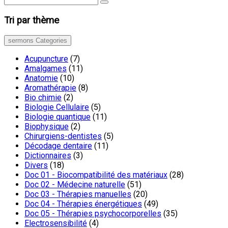
Tri par thème
sermons Categories
Acupuncture
(7)
Amalgames
(11)
Anatomie
(10)
Aromathérapie
(8)
Bio chimie
(2)
Biologie Cellulaire
(5)
Biologie quantique
(11)
Biophysique
(2)
Chirurgiens-dentistes
(5)
Décodage dentaire
(11)
Dictionnaires
(3)
Divers
(18)
Doc 01 - Biocompatibilité des matériaux
(28)
Doc 02 - Médecine naturelle
(51)
Doc 03 - Thérapies manuelles
(20)
Doc 04 - Thérapies énergétiques
(49)
Doc 05 - Thérapies psychocorporelles
(35)
Electrosensibilité
(4)