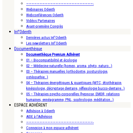
—————————————————————————-
Webinaires Odenth
Webconférences Odenth
Vidéos Partenaires
Avant-première Congrès
Inf’Odenth
Dernières actus Inf’Odenth
Les newsletters Inf’Odenth
Documenthèque
Documenthèque Premium Adhérent
01 – Biocompatibilité et écologie
02 – Médecine naturelle (homeo, aroma, phyto, naturo…)
03 – Thérapies manuelles (orthodontie, posturologie,
ostéopathie…)
04 – Thérapies énergétiques & quantiques (MTC, étiothérapie,
kinésiologie, décryptage dentaire, réflexologie bucco-dentaire…)
05 – Thérapies psycho-corporelles (hypnose, EMDR, relations
humaines, ennéagramme, PNL, sophrologie, méditation…)
ESPACE ADHÉRENT
Adhésion à Odenth
AIDE à l’Adhésion
—————————————————————————-
Connexion à mon espace adhérent