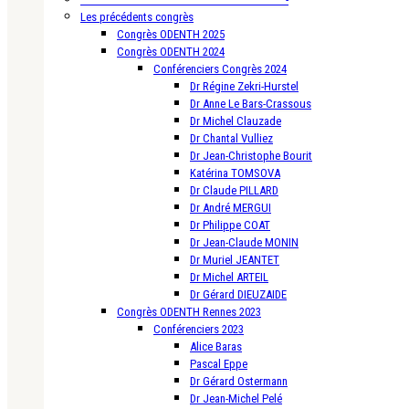
Les précédents congrès
Congrès ODENTH 2025
Congrès ODENTH 2024
Conférenciers Congrès 2024
Dr Régine Zekri-Hurstel
Dr Anne Le Bars-Crassous
Dr Michel Clauzade
Dr Chantal Vulliez
Dr Jean-Christophe Bourit
Katérina TOMSOVA
Dr Claude PILLARD
Dr André MERGUI
Dr Philippe COAT
Dr Jean-Claude MONIN
Dr Muriel JEANTET
Dr Michel ARTEIL
Dr Gérard DIEUZAIDE
Congrès ODENTH Rennes 2023
Conférenciers 2023
Alice Baras
Pascal Eppe
Dr Gérard Ostermann
Dr Jean-Michel Pelé