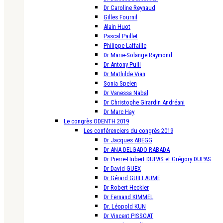
Dr Caroline Reynaud
Gilles Fournil
Alain Huot
Pascal Paillet
Philippe Laffaille
Dr Marie-Solange Raymond
Dr Antony Pulli
Dr Mathilde Vian
Sonia Spelen
Dr Vanessa Nabal
Dr Christophe Girardin Andréani
Dr Marc Hay
Le congrès ODENTH 2019
Les conférenciers du congrès 2019
Dr Jacques ABEGG
Dr ANA DELGADO RABADA
Dr Pierre-Hubert DUPAS et Grégory DUPAS
Dr David GUEX
Dr Gérard GUILLAUME
Dr Robert Heckler
Dr Fernand KIMMEL
Dr. Léopold KUN
Dr Vincent PISSOAT