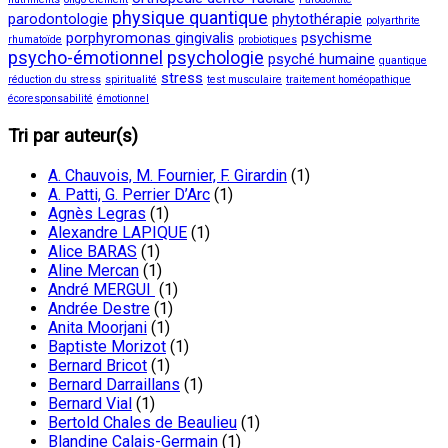
physique quantique
parodontologie
phytothérapie
polyarthrite
porphyromonas gingivalis
psychisme
rhumatoïde
probiotiques
psycho-émotionnel
psychologie
psyché humaine
quantique
stress
réduction du stress
spiritualité
test musculaire
traitement homéopathique
écoresponsabilité
émotionnel
Tri par auteur(s)
A. Chauvois, M. Fournier, F. Girardin
(1)
A. Patti, G. Perrier D’Arc
(1)
Agnès Legras
(1)
Alexandre LAPIQUE
(1)
Alice BARAS
(1)
Aline Mercan
(1)
André MERGUI
(1)
Andrée Destre
(1)
Anita Moorjani
(1)
Baptiste Morizot
(1)
Bernard Bricot
(1)
Bernard Darraillans
(1)
Bernard Vial
(1)
Bertold Chales de Beaulieu
(1)
Blandine Calais-Germain
(1)