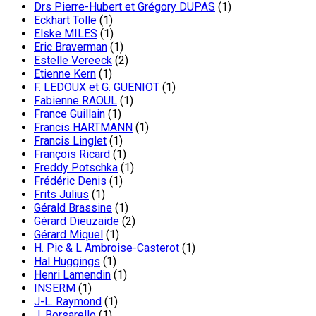
Drs Pierre-Hubert et Grégory DUPAS
(1)
Eckhart Tolle
(1)
Elske MILES
(1)
Eric Braverman
(1)
Estelle Vereeck
(2)
Etienne Kern
(1)
F. LEDOUX et G. GUENIOT
(1)
Fabienne RAOUL
(1)
France Guillain
(1)
Francis HARTMANN
(1)
Francis Linglet
(1)
François Ricard
(1)
Freddy Potschka
(1)
Frédéric Denis
(1)
Frits Julius
(1)
Gérald Brassine
(1)
Gérard Dieuzaide
(2)
Gérard Miquel
(1)
H. Pic & L Ambroise-Casterot
(1)
Hal Huggings
(1)
Henri Lamendin
(1)
INSERM
(1)
J-L. Raymond
(1)
J. Borsarello
(1)