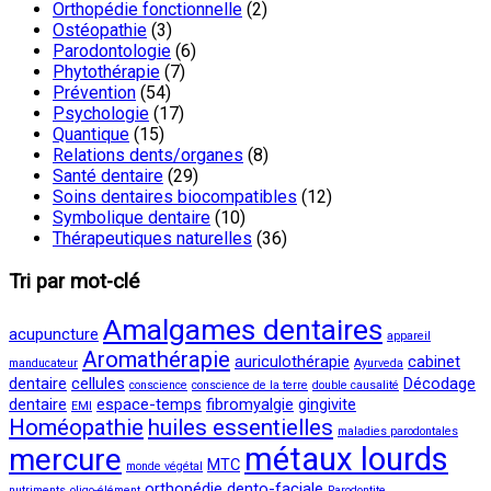
Orthopédie fonctionnelle
(2)
Ostéopathie
(3)
Parodontologie
(6)
Phytothérapie
(7)
Prévention
(54)
Psychologie
(17)
Quantique
(15)
Relations dents/organes
(8)
Santé dentaire
(29)
Soins dentaires biocompatibles
(12)
Symbolique dentaire
(10)
Thérapeutiques naturelles
(36)
Tri par mot-clé
Amalgames dentaires
acupuncture
appareil
Aromathérapie
auriculothérapie
cabinet
manducateur
Ayurveda
dentaire
cellules
Décodage
conscience
conscience de la terre
double causalité
dentaire
espace-temps
fibromyalgie
gingivite
EMI
Homéopathie
huiles essentielles
maladies parodontales
métaux lourds
mercure
MTC
monde végétal
orthopédie dento-faciale
nutriments
oligo-élément
Parodontite