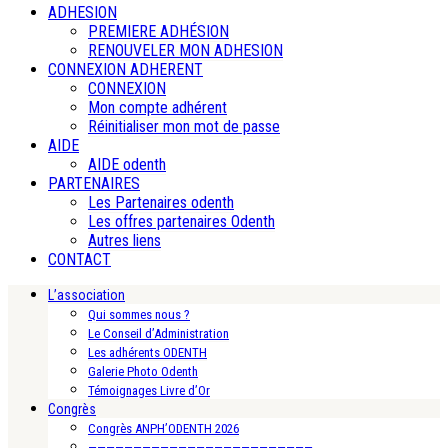
ADHESION
PREMIERE ADHÉSION
RENOUVELER MON ADHESION
CONNEXION ADHERENT
CONNEXION
Mon compte adhérent
Réinitialiser mon mot de passe
AIDE
AIDE odenth
PARTENAIRES
Les Partenaires odenth
Les offres partenaires Odenth
Autres liens
CONTACT
L’association
Qui sommes nous ?
Le Conseil d’Administration
Les adhérents ODENTH
Galerie Photo Odenth
Témoignages Livre d’Or
Congrès
Congrès ANPH’ODENTH 2026
—————————————————————————-