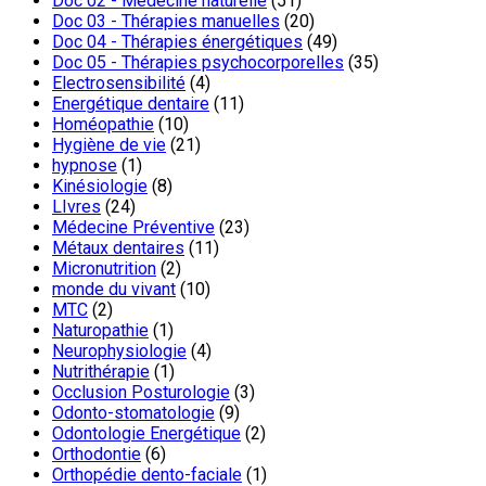
Doc 02 - Médecine naturelle
(51)
Doc 03 - Thérapies manuelles
(20)
Doc 04 - Thérapies énergétiques
(49)
Doc 05 - Thérapies psychocorporelles
(35)
Electrosensibilité
(4)
Energétique dentaire
(11)
Homéopathie
(10)
Hygiène de vie
(21)
hypnose
(1)
Kinésiologie
(8)
LIvres
(24)
Médecine Préventive
(23)
Métaux dentaires
(11)
Micronutrition
(2)
monde du vivant
(10)
MTC
(2)
Naturopathie
(1)
Neurophysiologie
(4)
Nutrithérapie
(1)
Occlusion Posturologie
(3)
Odonto-stomatologie
(9)
Odontologie Energétique
(2)
Orthodontie
(6)
Orthopédie dento-faciale
(1)