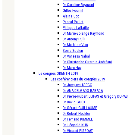
Dr Caroline Reynaud
Gilles Fournil
Alain Huot
Pascal Paillet
Philippe Laffaille
Dr Marie-Solange Raymond
Dr Antony Pulli
Dr Mathilde Vian
Sonia Spelen
Dr Vanessa Nabal
Dr Christophe Girardin Andréani
Dr Marc Hay
Le congrès ODENTH 2019
Les conférenciers du congrès 2019
Dr Jacques ABEGG
Dr ANA DELGADO RABADA
Dr Pierre-Hubert DUPAS et Grégory DUPAS
Dr David GUEX
Dr Gérard GUILLAUME
Dr Robert Heckler
Dr Fernand KIMMEL
Dr. Léopold KUN
Dr Vincent PISSOAT