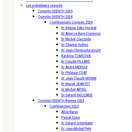
Les précédents congrès
Congrès ODENTH 2025
Congrès ODENTH 2024
Conférenciers Congrès 2024
Dr Régine Zekri-Hurstel
Dr Anne Le Bars-Crassous
Dr Michel Clauzade
Dr Chantal Vulliez
Dr Jean-Christophe Bourit
Katérina TOMSOVA
Dr Claude PILLARD
Dr André MERGUI
Dr Philippe COAT
Dr Jean-Claude MONIN
Dr Muriel JEANTET
Dr Michel ARTEIL
Dr Gérard DIEUZAIDE
Congrès ODENTH Rennes 2023
Conférenciers 2023
Alice Baras
Pascal Eppe
Dr Gérard Ostermann
Dr Jean-Michel Pelé