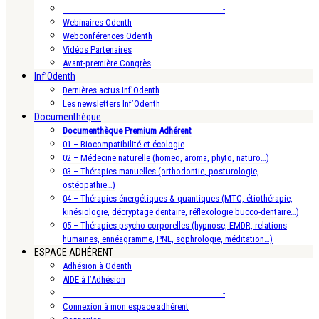
—————————————————————————-
Webinaires Odenth
Webconférences Odenth
Vidéos Partenaires
Avant-première Congrès
Inf’Odenth
Dernières actus Inf’Odenth
Les newsletters Inf’Odenth
Documenthèque
Documenthèque Premium Adhérent
01 – Biocompatibilité et écologie
02 – Médecine naturelle (homeo, aroma, phyto, naturo…)
03 – Thérapies manuelles (orthodontie, posturologie,
ostéopathie…)
04 – Thérapies énergétiques & quantiques (MTC, étiothérapie,
kinésiologie, décryptage dentaire, réflexologie bucco-dentaire…)
05 – Thérapies psycho-corporelles (hypnose, EMDR, relations
humaines, ennéagramme, PNL, sophrologie, méditation…)
ESPACE ADHÉRENT
Adhésion à Odenth
AIDE à l’Adhésion
—————————————————————————-
Connexion à mon espace adhérent