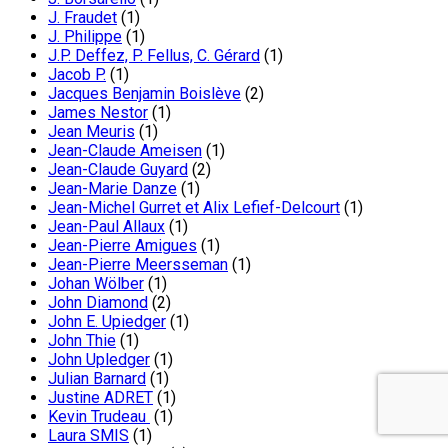
J. Fraudet
(1)
J. Philippe
(1)
J.P. Deffez, P. Fellus, C. Gérard
(1)
Jacob P.
(1)
Jacques Benjamin Boislève
(2)
James Nestor
(1)
Jean Meuris
(1)
Jean-Claude Ameisen
(1)
Jean-Claude Guyard
(2)
Jean-Marie Danze
(1)
Jean-Michel Gurret et Alix Lefief-Delcourt
(1)
Jean-Paul Allaux
(1)
Jean-Pierre Amigues
(1)
Jean-Pierre Meersseman
(1)
Johan Wölber
(1)
John Diamond
(2)
John E. Upiedger
(1)
John Thie
(1)
John Upledger
(1)
Julian Barnard
(1)
Justine ADRET
(1)
Kevin Trudeau
(1)
Laura SMIS
(1)