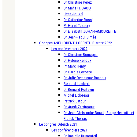
Dr Christine Perez
Dr Maha H. DAOU
Jean Jouzel
Dr Catherine Rossi,
Pr Hervé Tassery
Dr Elisabeth JOHAN-AMOURETTE
Dr Jean-Raoul Sintès
Congres ANPH’ODENTH ODENTH Biarritz 2022
Les conférenciers 2022
Dr Christine Romagna
Dr Hélène Renoux
Pr Marc Henry
Dr Carole Leconte
Dr Julie Demassue-Rannou
Bernard Lambert
Dr Bernard Poitevin
Michel Lidoreau
Patrick Latour
Dr Arash Zarrinpour
Dr Jean-Christophe Bourit, Serge Henrotte et
Franck Therras
Le congrès Odenth 2021
Les conférenciers 2021
Dr Danielle Dumonteil