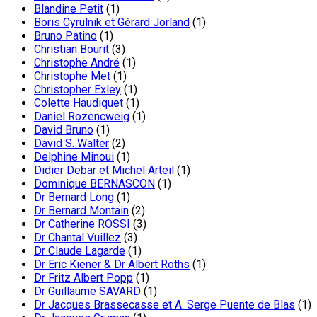
Blandine Petit
(1)
Boris Cyrulnik et Gérard Jorland
(1)
Bruno Patino
(1)
Christian Bourit
(3)
Christophe André
(1)
Christophe Met
(1)
Christopher Exley
(1)
Colette Haudiquet
(1)
Daniel Rozencweig
(1)
David Bruno
(1)
David S. Walter
(2)
Delphine Minoui
(1)
Didier Debar et Michel Arteil
(1)
Dominique BERNASCON
(1)
Dr Bernard Long
(1)
Dr Bernard Montain
(2)
Dr Catherine ROSSI
(3)
Dr Chantal Vuillez
(3)
Dr Claude Lagarde
(1)
Dr Eric Kiener & Dr Albert Roths
(1)
Dr Fritz Albert Popp
(1)
Dr Guillaume SAVARD
(1)
Dr Jacques Brassecasse et A. Serge Puente de Blas
(1)