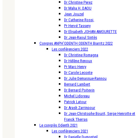
Dr Christine Perez
Dr Maha H. DAOU
Jean Jouzel
Dr Catherine Rossi,
Pr Hervé Tassery
Dr Elisabeth JOHAN-AMOURETTE
Dr Jean-Raoul Sintès
Congres ANPH’ODENTH ODENTH Biarritz 2022
Les conférenciers 2022
Dr Christine Romagna
Dr Hélène Renoux
Pr Marc Henry
Dr Carole Leconte
Dr Julie Demassue-Rannou
Bernard Lambert
Dr Bernard Poitevin
Michel Lidoreau
Patrick Latour
Dr Arash Zarrinpour
Dr Jean-Christophe Bourit, Serge Henrotte et
Franck Therras
Le congrès Odenth 2021
Les conférenciers 2021
Dr Danielle Dumonteil