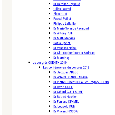
Dr Caroline Reynaud
Gilles Fournil
Alain Huot
Pascal Paillet
Philippe Laffaille
Dr Marie-Solange Raymond
Dr Antony Pulli
Dr Mathilde Vian
Sonia Spelen
Dr Vanessa Nabal
Dr Christophe Girardin Andréani
Dr Marc Hay
Le congrès ODENTH 2019
Les conférenciers du congrès 2019
Dr Jacques ABEGG
Dr ANA DELGADO RABADA
Dr Pierre-Hubert DUPAS et Grégory DUPAS
Dr David GUEX
Dr Gérard GUILLAUME
Dr Robert Heckler
Dr Fernand KIMMEL
Dr. Léopold KUN
Dr Vincent PISSOAT