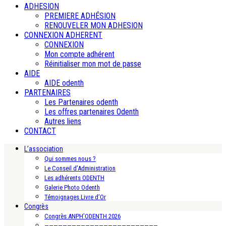
ADHESION
PREMIERE ADHÉSION
RENOUVELER MON ADHESION
CONNEXION ADHERENT
CONNEXION
Mon compte adhérent
Réinitialiser mon mot de passe
AIDE
AIDE odenth
PARTENAIRES
Les Partenaires odenth
Les offres partenaires Odenth
Autres liens
CONTACT
L’association
Qui sommes nous ?
Le Conseil d’Administration
Les adhérents ODENTH
Galerie Photo Odenth
Témoignages Livre d’Or
Congrès
Congrès ANPH’ODENTH 2026
—————————————————————————-