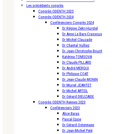
Les précédents congrès
Congrès ODENTH 2025
Congrès ODENTH 2024
Conférenciers Congrès 2024
Dr Régine Zekri-Hurstel
Dr Anne Le Bars-Crassous
Dr Michel Clauzade
Dr Chantal Vulliez
Dr Jean-Christophe Bourit
Katérina TOMSOVA
Dr Claude PILLARD
Dr André MERGUI
Dr Philippe COAT
Dr Jean-Claude MONIN
Dr Muriel JEANTET
Dr Michel ARTEIL
Dr Gérard DIEUZAIDE
Congrès ODENTH Rennes 2023
Conférenciers 2023
Alice Baras
Pascal Eppe
Dr Gérard Ostermann
Dr Jean-Michel Pelé