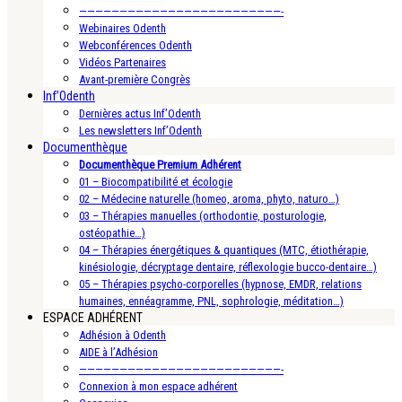
—————————————————————————-
Webinaires Odenth
Webconférences Odenth
Vidéos Partenaires
Avant-première Congrès
Inf’Odenth
Dernières actus Inf’Odenth
Les newsletters Inf’Odenth
Documenthèque
Documenthèque Premium Adhérent
01 – Biocompatibilité et écologie
02 – Médecine naturelle (homeo, aroma, phyto, naturo…)
03 – Thérapies manuelles (orthodontie, posturologie,
ostéopathie…)
04 – Thérapies énergétiques & quantiques (MTC, étiothérapie,
kinésiologie, décryptage dentaire, réflexologie bucco-dentaire…)
05 – Thérapies psycho-corporelles (hypnose, EMDR, relations
humaines, ennéagramme, PNL, sophrologie, méditation…)
ESPACE ADHÉRENT
Adhésion à Odenth
AIDE à l’Adhésion
—————————————————————————-
Connexion à mon espace adhérent