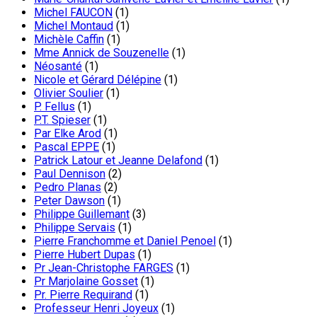
Michel FAUCON
(1)
Michel Montaud
(1)
Michèle Caffin
(1)
Mme Annick de Souzenelle
(1)
Néosanté
(1)
Nicole et Gérard Délépine
(1)
Olivier Soulier
(1)
P. Fellus
(1)
P.T. Spieser
(1)
Par Elke Arod
(1)
Pascal EPPE
(1)
Patrick Latour et Jeanne Delafond
(1)
Paul Dennison
(2)
Pedro Planas
(2)
Peter Dawson
(1)
Philippe Guillemant
(3)
Philippe Servais
(1)
Pierre Franchomme et Daniel Penoel
(1)
Pierre Hubert Dupas
(1)
Pr Jean-Christophe FARGES
(1)
Pr Marjolaine Gosset
(1)
Pr. Pierre Requirand
(1)
Professeur Henri Joyeux
(1)