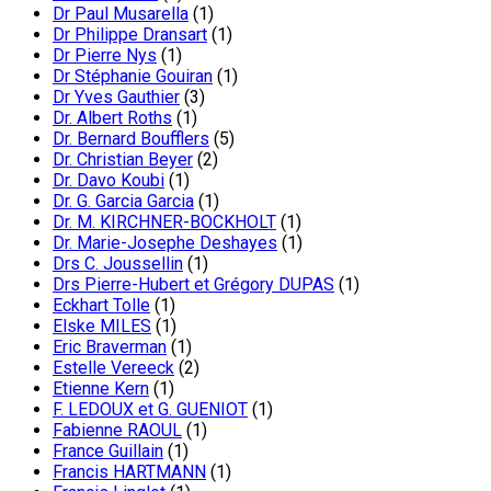
Dr Paul Musarella
(1)
Dr Philippe Dransart
(1)
Dr Pierre Nys
(1)
Dr Stéphanie Gouiran
(1)
Dr Yves Gauthier
(3)
Dr. Albert Roths
(1)
Dr. Bernard Boufflers
(5)
Dr. Christian Beyer
(2)
Dr. Davo Koubi
(1)
Dr. G. Garcia Garcia
(1)
Dr. M. KIRCHNER-BOCKHOLT
(1)
Dr. Marie-Josephe Deshayes
(1)
Drs C. Joussellin
(1)
Drs Pierre-Hubert et Grégory DUPAS
(1)
Eckhart Tolle
(1)
Elske MILES
(1)
Eric Braverman
(1)
Estelle Vereeck
(2)
Etienne Kern
(1)
F. LEDOUX et G. GUENIOT
(1)
Fabienne RAOUL
(1)
France Guillain
(1)
Francis HARTMANN
(1)