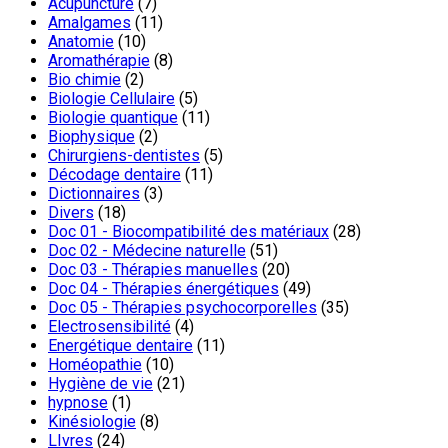
Acupuncture
(7)
Amalgames
(11)
Anatomie
(10)
Aromathérapie
(8)
Bio chimie
(2)
Biologie Cellulaire
(5)
Biologie quantique
(11)
Biophysique
(2)
Chirurgiens-dentistes
(5)
Décodage dentaire
(11)
Dictionnaires
(3)
Divers
(18)
Doc 01 - Biocompatibilité des matériaux
(28)
Doc 02 - Médecine naturelle
(51)
Doc 03 - Thérapies manuelles
(20)
Doc 04 - Thérapies énergétiques
(49)
Doc 05 - Thérapies psychocorporelles
(35)
Electrosensibilité
(4)
Energétique dentaire
(11)
Homéopathie
(10)
Hygiène de vie
(21)
hypnose
(1)
Kinésiologie
(8)
LIvres
(24)