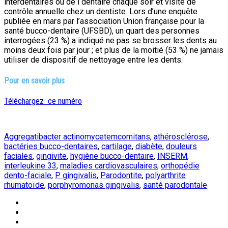
interdentaires ou de l dentaire chaque soir et visite de
contrôle annuelle chez un dentiste. Lors d’une enquête
publiée en mars par l’association Union française pour la
santé bucco-dentaire (UFSBD), un quart des personnes
interrogées (23 %) a indiqué ne pas se brosser les dents au
moins deux fois par jour ; et plus de la moitié (53 %) ne jamais
utiliser de dispositif de nettoyage entre les dents.
Pour en savoir plus
Téléchargez ce numéro
Aggregatibacter actinomycetemcomitans
,
athérosclérose
,
bactéries bucco-dentaires
,
cartilage
,
diabète
,
douleurs
faciales
,
gingivite
,
hygiène bucco-dentaire
,
INSERM
,
interleukine 33
,
maladies cardiovasculaires
,
orthopédie
dento-faciale
,
P. gingivalis
,
Parodontite
,
polyarthrite
rhumatoïde
,
porphyromonas gingivalis
,
santé parodontale