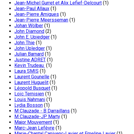
Jean-Michel Gurret et Alix Lefief-Delcourt
(1)
Jean-Paul Allaux
(1)
Jean-Pierre Amigues
(1)
Jean-Pierre Meersseman
(1)
Johan Wölber
(1)
John Diamond
(2)
John E. Upiedger
(1)
John Thie
(1)
John Upledger
(1)
Julian Barnard
(1)
Justine ADRET
(1)
Kevin Trudeau
(1)
Laura SMIS
(1)
Laurent Gounelle
(1)
Laurent Huguelit
(1)
Léopold Busquet
(1)
Loïc Ternisien
(1)
Louis Nahmani
(1)
Lydia Bosson
(1)
M Clauzade - B Darraillans
(1)
M Clauzade-JP Marty
(1)
Major Mouvement
(1)
Marc-Jean Lefèvre
(1)
Marie-Chantal Canivenc-Lavier et Emeline Lavier
(1)