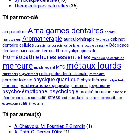
Symbolique dentaire
(10)
Thérapeutiques naturelles
(36)
Tri par mot-clé
Amalgames dentaires
acupuncture
appareil
Aromathérapie
auriculothérapie
cabinet
manducateur
Ayurveda
dentaire
cellules
Décodage
conscience
conscience de la terre
double causalité
dentaire
espace-temps
fibromyalgie
gingivite
EMI
Homéopathie
huiles essentielles
maladies parodontales
métaux lourds
mercure
MTC
monde végétal
orthopédie dento-faciale
nutriments
oligo-élément
Parodontite
physique quantique
parodontologie
phytothérapie
polyarthrite
porphyromonas gingivalis
psychisme
rhumatoïde
probiotiques
psycho-émotionnel
psychologie
psyché humaine
quantique
stress
réduction du stress
spiritualité
test musculaire
traitement homéopathique
écoresponsabilité
émotionnel
Tri par auteur(s)
A. Chauvois, M. Fournier, F. Girardin
(1)
A. Patti, G. Perrier D’Arc
(1)