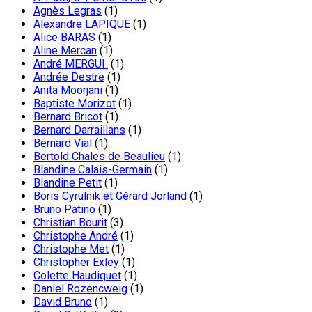
Agnès Legras
(1)
Alexandre LAPIQUE
(1)
Alice BARAS
(1)
Aline Mercan
(1)
André MERGUI
(1)
Andrée Destre
(1)
Anita Moorjani
(1)
Baptiste Morizot
(1)
Bernard Bricot
(1)
Bernard Darraillans
(1)
Bernard Vial
(1)
Bertold Chales de Beaulieu
(1)
Blandine Calais-Germain
(1)
Blandine Petit
(1)
Boris Cyrulnik et Gérard Jorland
(1)
Bruno Patino
(1)
Christian Bourit
(3)
Christophe André
(1)
Christophe Met
(1)
Christopher Exley
(1)
Colette Haudiquet
(1)
Daniel Rozencweig
(1)
David Bruno
(1)