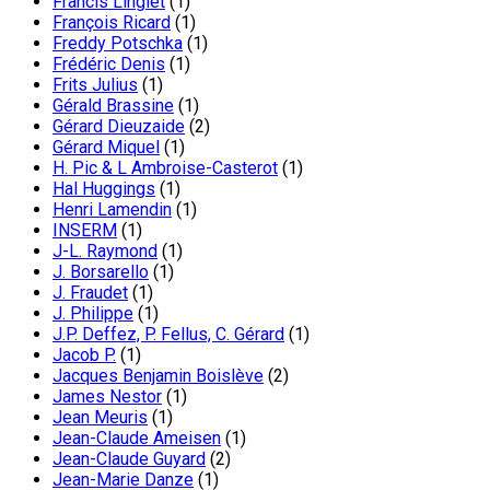
Francis Linglet
(1)
François Ricard
(1)
Freddy Potschka
(1)
Frédéric Denis
(1)
Frits Julius
(1)
Gérald Brassine
(1)
Gérard Dieuzaide
(2)
Gérard Miquel
(1)
H. Pic & L Ambroise-Casterot
(1)
Hal Huggings
(1)
Henri Lamendin
(1)
INSERM
(1)
J-L. Raymond
(1)
J. Borsarello
(1)
J. Fraudet
(1)
J. Philippe
(1)
J.P. Deffez, P. Fellus, C. Gérard
(1)
Jacob P.
(1)
Jacques Benjamin Boislève
(2)
James Nestor
(1)
Jean Meuris
(1)
Jean-Claude Ameisen
(1)
Jean-Claude Guyard
(2)
Jean-Marie Danze
(1)