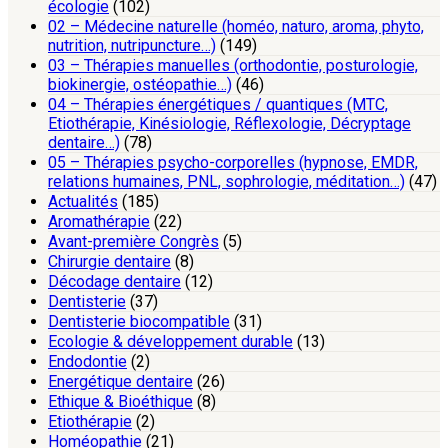
écologie
(102)
02 – Médecine naturelle (homéo, naturo, aroma, phyto,
nutrition, nutripuncture…)
(149)
03 – Thérapies manuelles (orthodontie, posturologie,
biokinergie, ostéopathie…)
(46)
04 – Thérapies énergétiques / quantiques (MTC,
Etiothérapie, Kinésiologie, Réflexologie, Décryptage
dentaire…)
(78)
05 – Thérapies psycho-corporelles (hypnose, EMDR,
relations humaines, PNL, sophrologie, méditation…)
(47)
Actualités
(185)
Aromathérapie
(22)
Avant-première Congrès
(5)
Chirurgie dentaire
(8)
Décodage dentaire
(12)
Dentisterie
(37)
Dentisterie biocompatible
(31)
Ecologie & développement durable
(13)
Endodontie
(2)
Energétique dentaire
(26)
Ethique & Bioéthique
(8)
Etiothérapie
(2)
Homéopathie
(21)