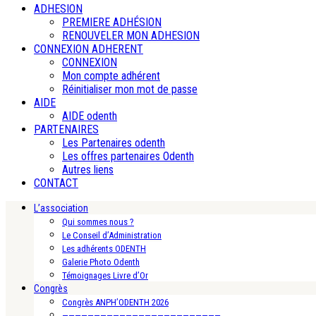
ADHESION
PREMIERE ADHÉSION
RENOUVELER MON ADHESION
CONNEXION ADHERENT
CONNEXION
Mon compte adhérent
Réinitialiser mon mot de passe
AIDE
AIDE odenth
PARTENAIRES
Les Partenaires odenth
Les offres partenaires Odenth
Autres liens
CONTACT
L’association
Qui sommes nous ?
Le Conseil d’Administration
Les adhérents ODENTH
Galerie Photo Odenth
Témoignages Livre d’Or
Congrès
Congrès ANPH’ODENTH 2026
—————————————————————————-