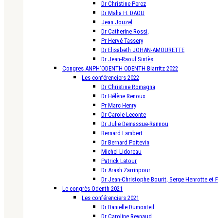
Dr Christine Perez
Dr Maha H. DAOU
Jean Jouzel
Dr Catherine Rossi,
Pr Hervé Tassery
Dr Elisabeth JOHAN-AMOURETTE
Dr Jean-Raoul Sintès
Congres ANPH’ODENTH ODENTH Biarritz 2022
Les conférenciers 2022
Dr Christine Romagna
Dr Hélène Renoux
Pr Marc Henry
Dr Carole Leconte
Dr Julie Demassue-Rannou
Bernard Lambert
Dr Bernard Poitevin
Michel Lidoreau
Patrick Latour
Dr Arash Zarrinpour
Dr Jean-Christophe Bourit, Serge Henrotte et 
Le congrès Odenth 2021
Les conférenciers 2021
Dr Danielle Dumonteil
Dr Caroline Reynaud