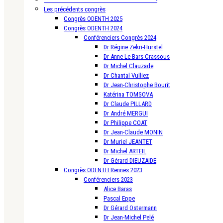
Les précédents congrès
Congrès ODENTH 2025
Congrès ODENTH 2024
Conférenciers Congrès 2024
Dr Régine Zekri-Hurstel
Dr Anne Le Bars-Crassous
Dr Michel Clauzade
Dr Chantal Vulliez
Dr Jean-Christophe Bourit
Katérina TOMSOVA
Dr Claude PILLARD
Dr André MERGUI
Dr Philippe COAT
Dr Jean-Claude MONIN
Dr Muriel JEANTET
Dr Michel ARTEIL
Dr Gérard DIEUZAIDE
Congrès ODENTH Rennes 2023
Conférenciers 2023
Alice Baras
Pascal Eppe
Dr Gérard Ostermann
Dr Jean-Michel Pelé