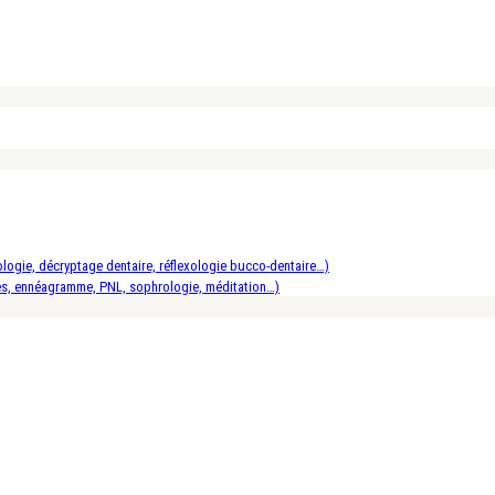
logie, décryptage dentaire, réflexologie bucco-dentaire…)
es, ennéagramme, PNL, sophrologie, méditation…)