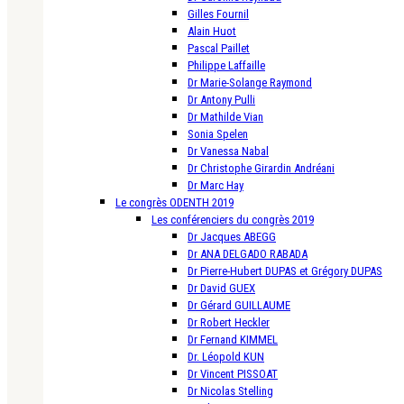
Gilles Fournil
Alain Huot
Pascal Paillet
Philippe Laffaille
Dr Marie-Solange Raymond
Dr Antony Pulli
Dr Mathilde Vian
Sonia Spelen
Dr Vanessa Nabal
Dr Christophe Girardin Andréani
Dr Marc Hay
Le congrès ODENTH 2019
Les conférenciers du congrès 2019
Dr Jacques ABEGG
Dr ANA DELGADO RABADA
Dr Pierre-Hubert DUPAS et Grégory DUPAS
Dr David GUEX
Dr Gérard GUILLAUME
Dr Robert Heckler
Dr Fernand KIMMEL
Dr. Léopold KUN
Dr Vincent PISSOAT
Dr Nicolas Stelling