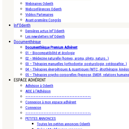
Webinaires Odenth
Webconférences Odenth
Vidéos Partenaires
Avant-première Congrès
Inf’Odenth
Dernières actus Inf’Odenth
Les newsletters Inf’Odenth
Documenthèque
Documenthèque Premium Adhérent
01 – Biocompatibilité et écologie
02 – Médecine naturelle (homeo, aroma, phyto, naturo…)
03 – Thérapies manuelles (orthodontie, posturologie, ostéopathie…)
04 – Thérapies énergétiques & quantiques (MTC, étiothérapie, kinésio
05 – Thérapies psycho-corporelles (hypnose, EMDR, relations humain
ESPACE ADHÉRENT
Adhésion à Odenth
AIDE à l’Adhésion
—————————————————————————-
Connexion à mon espace adhérent
Connexion
—————————————————————————-
PETITES ANNONCES
Toutes les petites annonces Odenth