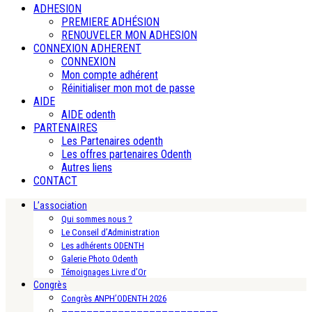
ADHESION
PREMIERE ADHÉSION
RENOUVELER MON ADHESION
CONNEXION ADHERENT
CONNEXION
Mon compte adhérent
Réinitialiser mon mot de passe
AIDE
AIDE odenth
PARTENAIRES
Les Partenaires odenth
Les offres partenaires Odenth
Autres liens
CONTACT
L’association
Qui sommes nous ?
Le Conseil d’Administration
Les adhérents ODENTH
Galerie Photo Odenth
Témoignages Livre d’Or
Congrès
Congrès ANPH’ODENTH 2026
—————————————————————————-