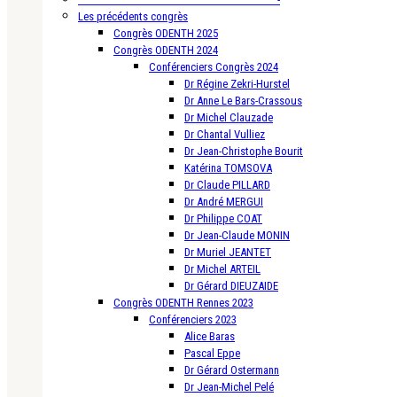
Les précédents congrès
Congrès ODENTH 2025
Congrès ODENTH 2024
Conférenciers Congrès 2024
Dr Régine Zekri-Hurstel
Dr Anne Le Bars-Crassous
Dr Michel Clauzade
Dr Chantal Vulliez
Dr Jean-Christophe Bourit
Katérina TOMSOVA
Dr Claude PILLARD
Dr André MERGUI
Dr Philippe COAT
Dr Jean-Claude MONIN
Dr Muriel JEANTET
Dr Michel ARTEIL
Dr Gérard DIEUZAIDE
Congrès ODENTH Rennes 2023
Conférenciers 2023
Alice Baras
Pascal Eppe
Dr Gérard Ostermann
Dr Jean-Michel Pelé