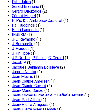
Frits Julius
(1)
Gérald Brassine
(1)
Gérard Dieuzaide
(2)
Gérard Miquel
(1)
H. Pic & L Ambroise-Casterot
(1)
Hal Huggings
(1)
Henri Lamendin
(1)
INSERM
(1)
J-L. Raymond
(1)
J. Borsarello
(1)
J. Fraudet
(1)
J. Philippe
(1)
J.P. Deffez, P. Fellus, C. Gérard
(1)
Jacob P.
(1)
Jacques Benjamin Boislève
(2)
James Nestor
(1)
Jean Meuris
(1)
Jean-Claude Ameisen
(1)
Jean-Claude Guyard
(2)
Jean-Marie Danze
(1)
Jean-Michel Gurret et Alix Lefief-Delcourt
(1)
Jean-Paul Allaux
(1)
Jean-Pierre Amigues
(1)
Jean-Pierre Meersseman
(1)