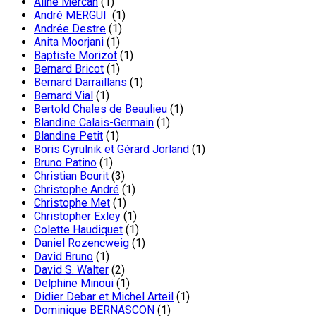
Aline Mercan
(1)
André MERGUI
(1)
Andrée Destre
(1)
Anita Moorjani
(1)
Baptiste Morizot
(1)
Bernard Bricot
(1)
Bernard Darraillans
(1)
Bernard Vial
(1)
Bertold Chales de Beaulieu
(1)
Blandine Calais-Germain
(1)
Blandine Petit
(1)
Boris Cyrulnik et Gérard Jorland
(1)
Bruno Patino
(1)
Christian Bourit
(3)
Christophe André
(1)
Christophe Met
(1)
Christopher Exley
(1)
Colette Haudiquet
(1)
Daniel Rozencweig
(1)
David Bruno
(1)
David S. Walter
(2)
Delphine Minoui
(1)
Didier Debar et Michel Arteil
(1)
Dominique BERNASCON
(1)