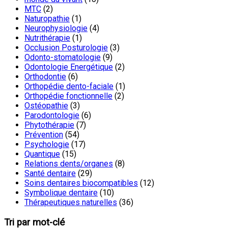
MTC
(2)
Naturopathie
(1)
Neurophysiologie
(4)
Nutrithérapie
(1)
Occlusion Posturologie
(3)
Odonto-stomatologie
(9)
Odontologie Energétique
(2)
Orthodontie
(6)
Orthopédie dento-faciale
(1)
Orthopédie fonctionnelle
(2)
Ostéopathie
(3)
Parodontologie
(6)
Phytothérapie
(7)
Prévention
(54)
Psychologie
(17)
Quantique
(15)
Relations dents/organes
(8)
Santé dentaire
(29)
Soins dentaires biocompatibles
(12)
Symbolique dentaire
(10)
Thérapeutiques naturelles
(36)
Tri par mot-clé