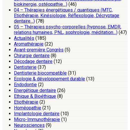
biokinergie, ostéopathie…)
(46)
04 – Thérapies énergétiques / quantiques (MTC,
Etiothérapie, Kinésiologie, Réflexologie, Décryptage
dentaire…)
(78)
05 – Thérapies psycho-corporelles (hypnose, EMDR,
relations humaines, PNL, sophrologie, méditation…)
(47)
Actualités
(185)
Aromathérapie
(22)
Avant-première Congrès
(5)
Chirurgie dentaire
(8)
Décodage dentaire
(12)
Dentisterie
(37)
Dentisterie biocompatible
(31)
Ecologie & développement durable
(13)
Endodontie
(2)
Energétique dentaire
(26)
Ethique & Bioéthique
(8)
Etiothérapie
(2)
Homéopathie
(21)
Implantologie dentaire
(10)
Micro-Immunothérapie
(1)
Neurosciences
(9)