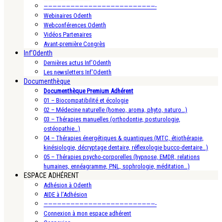
—————————————————————————-
Webinaires Odenth
Webconférences Odenth
Vidéos Partenaires
Avant-première Congrès
Inf’Odenth
Dernières actus Inf’Odenth
Les newsletters Inf’Odenth
Documenthèque
Documenthèque Premium Adhérent
01 – Biocompatibilité et écologie
02 – Médecine naturelle (homeo, aroma, phyto, naturo…)
03 – Thérapies manuelles (orthodontie, posturologie,
ostéopathie…)
04 – Thérapies énergétiques & quantiques (MTC, étiothérapie,
kinésiologie, décryptage dentaire, réflexologie bucco-dentaire…)
05 – Thérapies psycho-corporelles (hypnose, EMDR, relations
humaines, ennéagramme, PNL, sophrologie, méditation…)
ESPACE ADHÉRENT
Adhésion à Odenth
AIDE à l’Adhésion
—————————————————————————-
Connexion à mon espace adhérent