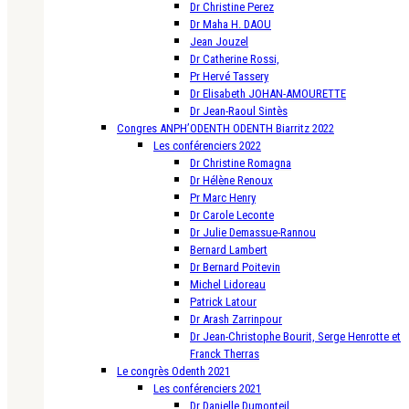
Dr Christine Perez
Dr Maha H. DAOU
Jean Jouzel
Dr Catherine Rossi,
Pr Hervé Tassery
Dr Elisabeth JOHAN-AMOURETTE
Dr Jean-Raoul Sintès
Congres ANPH’ODENTH ODENTH Biarritz 2022
Les conférenciers 2022
Dr Christine Romagna
Dr Hélène Renoux
Pr Marc Henry
Dr Carole Leconte
Dr Julie Demassue-Rannou
Bernard Lambert
Dr Bernard Poitevin
Michel Lidoreau
Patrick Latour
Dr Arash Zarrinpour
Dr Jean-Christophe Bourit, Serge Henrotte et
Franck Therras
Le congrès Odenth 2021
Les conférenciers 2021
Dr Danielle Dumonteil