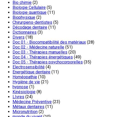
Bio chimie
(2)
Biologie Cellulaire
(5)
Biologie quantique
(11)
Biophysique
(2)
Chirurgiens-dentistes
(5)
Décodage dentaire
(11)
Dictionnaires
(3)
Divers
(18)
Doc 01 - Biocompatibilité des matériaux
(28)
Doc 02 - Médecine naturelle
(51)
Doc 03 - Thérapies manuelles
(20)
Doc 04 - Thérapies énergétiques
(49)
Doc 05 - Thérapies psychocorporelles
(35)
Electrosensibilité
(4)
Energétique dentaire
(11)
Homéopathie
(10)
Hygiène de vie
(21)
hypnose
(1)
Kinésiologie
(8)
LIvres
(24)
Médecine Préventive
(23)
Métaux dentaires
(11)
Micronutrition
(2)
monde du vivant
(10)