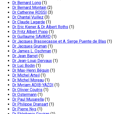
Dr Bernard Long
(1)
Dr Bernard Montain
(2)
Dr Catherine ROSSI
(3)
Dr Chantal Vuillez
(3)
Dr Claude Lagarde
(1)
Dr Eric Kiener & Dr Albert Roths
(1)
Dr Fritz Albert Popp
(1)
Dr Guillaume SAVARD
(1)
Dr Jacques Brassecasse et A. Serge Puente de Blas
(1)
Dr Jacques Gruman
(1)
Dr James L. Oschman
(1)
Dr Jean Barret
(1)
Dr Jean-Loup Dervaux
(1)
Dr Luc Bodin
(1)
Dr Max-Henri Béguin
(1)
Dr Michel Arteil
(1)
Dr Michel Moreau
(1)
Dr Myriam ADIB-YAZDI
(1)
Dr Olivier Coutris
(1)
Dr Ostermann
(1)
Dr Paul Musarella
(1)
Dr Philippe Dransart
(1)
Dr Pierre Nys
(1)
Dr Stéphanie Gouiran
(1)