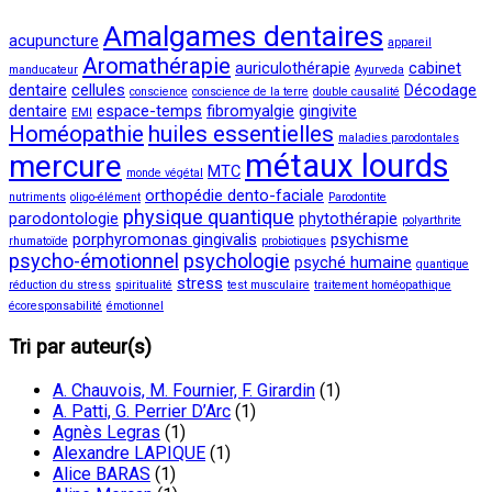
Amalgames dentaires
acupuncture
appareil
Aromathérapie
auriculothérapie
cabinet
manducateur
Ayurveda
dentaire
cellules
Décodage
conscience
conscience de la terre
double causalité
dentaire
espace-temps
fibromyalgie
gingivite
EMI
Homéopathie
huiles essentielles
maladies parodontales
métaux lourds
mercure
MTC
monde végétal
orthopédie dento-faciale
nutriments
oligo-élément
Parodontite
physique quantique
parodontologie
phytothérapie
polyarthrite
porphyromonas gingivalis
psychisme
rhumatoïde
probiotiques
psycho-émotionnel
psychologie
psyché humaine
quantique
stress
réduction du stress
spiritualité
test musculaire
traitement homéopathique
écoresponsabilité
émotionnel
Tri par auteur(s)
A. Chauvois, M. Fournier, F. Girardin
(1)
A. Patti, G. Perrier D’Arc
(1)
Agnès Legras
(1)
Alexandre LAPIQUE
(1)
Alice BARAS
(1)