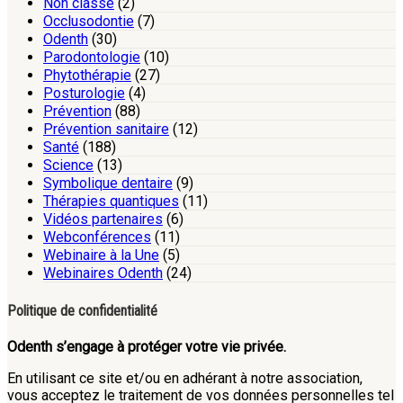
Non classé
(2)
Occlusodontie
(7)
Odenth
(30)
Parodontologie
(10)
Phytothérapie
(27)
Posturologie
(4)
Prévention
(88)
Prévention sanitaire
(12)
Santé
(188)
Science
(13)
Symbolique dentaire
(9)
Thérapies quantiques
(11)
Vidéos partenaires
(6)
Webconférences
(11)
Webinaire à la Une
(5)
Webinaires Odenth
(24)
Politique de confidentialité
Odenth s’engage à protéger votre vie privée.
En utilisant ce site et/ou en adhérant à notre association,
vous acceptez le traitement de vos données personnelles tel