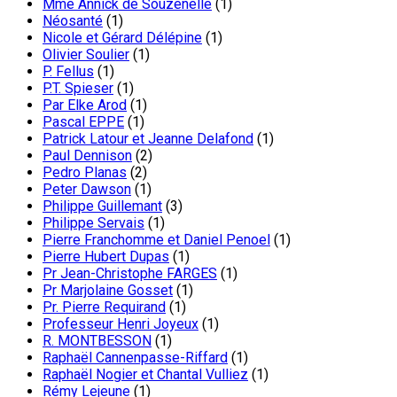
Mme Annick de Souzenelle
(1)
Néosanté
(1)
Nicole et Gérard Délépine
(1)
Olivier Soulier
(1)
P. Fellus
(1)
P.T. Spieser
(1)
Par Elke Arod
(1)
Pascal EPPE
(1)
Patrick Latour et Jeanne Delafond
(1)
Paul Dennison
(2)
Pedro Planas
(2)
Peter Dawson
(1)
Philippe Guillemant
(3)
Philippe Servais
(1)
Pierre Franchomme et Daniel Penoel
(1)
Pierre Hubert Dupas
(1)
Pr Jean-Christophe FARGES
(1)
Pr Marjolaine Gosset
(1)
Pr. Pierre Requirand
(1)
Professeur Henri Joyeux
(1)
R. MONTBESSON
(1)
Raphaël Cannenpasse-Riffard
(1)
Raphaël Nogier et Chantal Vulliez
(1)
Rémy Lejeune
(1)