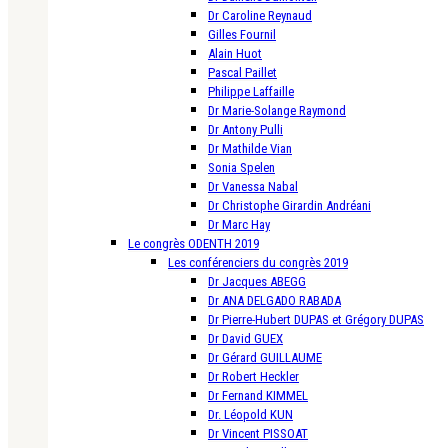
Dr Caroline Reynaud
Gilles Fournil
Alain Huot
Pascal Paillet
Philippe Laffaille
Dr Marie-Solange Raymond
Dr Antony Pulli
Dr Mathilde Vian
Sonia Spelen
Dr Vanessa Nabal
Dr Christophe Girardin Andréani
Dr Marc Hay
Le congrès ODENTH 2019
Les conférenciers du congrès 2019
Dr Jacques ABEGG
Dr ANA DELGADO RABADA
Dr Pierre-Hubert DUPAS et Grégory DUPAS
Dr David GUEX
Dr Gérard GUILLAUME
Dr Robert Heckler
Dr Fernand KIMMEL
Dr. Léopold KUN
Dr Vincent PISSOAT