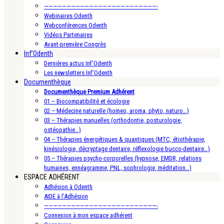
—————————————————————————-
Webinaires Odenth
Webconférences Odenth
Vidéos Partenaires
Avant-première Congrès
Inf’Odenth
Dernières actus Inf’Odenth
Les newsletters Inf’Odenth
Documenthèque
Documenthèque Premium Adhérent
01 – Biocompatibilité et écologie
02 – Médecine naturelle (homeo, aroma, phyto, naturo…)
03 – Thérapies manuelles (orthodontie, posturologie,
ostéopathie…)
04 – Thérapies énergétiques & quantiques (MTC, étiothérapie,
kinésiologie, décryptage dentaire, réflexologie bucco-dentaire…)
05 – Thérapies psycho-corporelles (hypnose, EMDR, relations
humaines, ennéagramme, PNL, sophrologie, méditation…)
ESPACE ADHÉRENT
Adhésion à Odenth
AIDE à l’Adhésion
—————————————————————————-
Connexion à mon espace adhérent