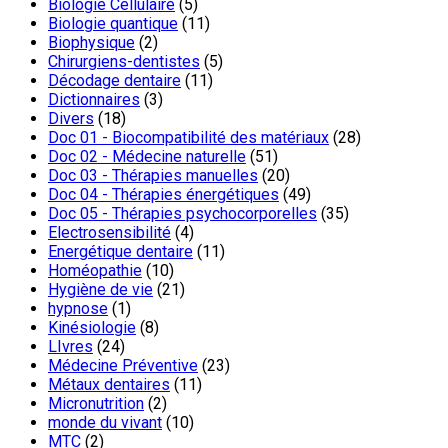
Biologie Cellulaire
(5)
Biologie quantique
(11)
Biophysique
(2)
Chirurgiens-dentistes
(5)
Décodage dentaire
(11)
Dictionnaires
(3)
Divers
(18)
Doc 01 - Biocompatibilité des matériaux
(28)
Doc 02 - Médecine naturelle
(51)
Doc 03 - Thérapies manuelles
(20)
Doc 04 - Thérapies énergétiques
(49)
Doc 05 - Thérapies psychocorporelles
(35)
Electrosensibilité
(4)
Energétique dentaire
(11)
Homéopathie
(10)
Hygiène de vie
(21)
hypnose
(1)
Kinésiologie
(8)
LIvres
(24)
Médecine Préventive
(23)
Métaux dentaires
(11)
Micronutrition
(2)
monde du vivant
(10)
MTC
(2)