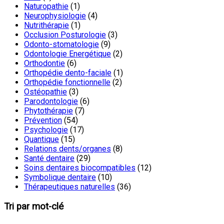
Naturopathie
(1)
Neurophysiologie
(4)
Nutrithérapie
(1)
Occlusion Posturologie
(3)
Odonto-stomatologie
(9)
Odontologie Energétique
(2)
Orthodontie
(6)
Orthopédie dento-faciale
(1)
Orthopédie fonctionnelle
(2)
Ostéopathie
(3)
Parodontologie
(6)
Phytothérapie
(7)
Prévention
(54)
Psychologie
(17)
Quantique
(15)
Relations dents/organes
(8)
Santé dentaire
(29)
Soins dentaires biocompatibles
(12)
Symbolique dentaire
(10)
Thérapeutiques naturelles
(36)
Tri par mot-clé