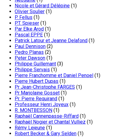
Nicole et Gérard Délépine
(1)
Olivier Soulier
(1)
P. Fellus
(1)
P.T. Spieser
(1)
Par Elke Arod
(1)
Pascal EPPE
(1)
Patrick Latour et Jeanne Delafond
(1)
Paul Dennison
(2)
Pedro Planas
(2)
Peter Dawson
(1)
Philippe Guillemant
(3)
Philippe Servais
(1)
Pierre Franchomme et Daniel Penoel
(1)
Pierre Hubert Dupas
(1)
Pr Jean-Christophe FARGES
(1)
Pr Marjolaine Gosset
(1)
Pr. Pierre Requirand
(1)
Professeur Henri Joyeux
(1)
R. MONTBESSON
(1)
Raphaël Cannenpasse-Riffard
(1)
Raphaël Nogier et Chantal Vulliez
(1)
Rémy Lejeune
(1)
Robert Becker & Gary Selden
(1)