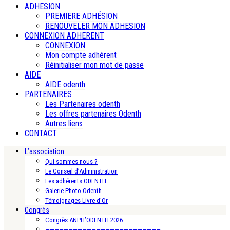
ADHESION
PREMIERE ADHÉSION
RENOUVELER MON ADHESION
CONNEXION ADHERENT
CONNEXION
Mon compte adhérent
Réinitialiser mon mot de passe
AIDE
AIDE odenth
PARTENAIRES
Les Partenaires odenth
Les offres partenaires Odenth
Autres liens
CONTACT
L’association
Qui sommes nous ?
Le Conseil d’Administration
Les adhérents ODENTH
Galerie Photo Odenth
Témoignages Livre d’Or
Congrès
Congrès ANPH’ODENTH 2026
—————————————————————————-