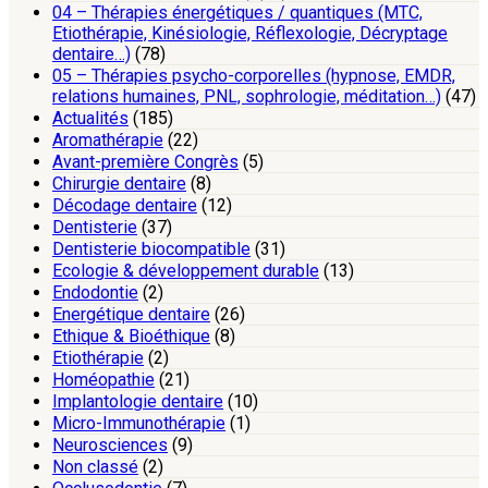
04 – Thérapies énergétiques / quantiques (MTC,
Etiothérapie, Kinésiologie, Réflexologie, Décryptage
dentaire…)
(78)
05 – Thérapies psycho-corporelles (hypnose, EMDR,
relations humaines, PNL, sophrologie, méditation…)
(47)
Actualités
(185)
Aromathérapie
(22)
Avant-première Congrès
(5)
Chirurgie dentaire
(8)
Décodage dentaire
(12)
Dentisterie
(37)
Dentisterie biocompatible
(31)
Ecologie & développement durable
(13)
Endodontie
(2)
Energétique dentaire
(26)
Ethique & Bioéthique
(8)
Etiothérapie
(2)
Homéopathie
(21)
Implantologie dentaire
(10)
Micro-Immunothérapie
(1)
Neurosciences
(9)
Non classé
(2)