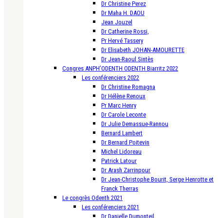
Dr Christine Perez
Dr Maha H. DAOU
Jean Jouzel
Dr Catherine Rossi,
Pr Hervé Tassery
Dr Elisabeth JOHAN-AMOURETTE
Dr Jean-Raoul Sintès
Congres ANPH’ODENTH ODENTH Biarritz 2022
Les conférenciers 2022
Dr Christine Romagna
Dr Hélène Renoux
Pr Marc Henry
Dr Carole Leconte
Dr Julie Demassue-Rannou
Bernard Lambert
Dr Bernard Poitevin
Michel Lidoreau
Patrick Latour
Dr Arash Zarrinpour
Dr Jean-Christophe Bourit, Serge Henrotte et
Franck Therras
Le congrès Odenth 2021
Les conférenciers 2021
Dr Danielle Dumonteil