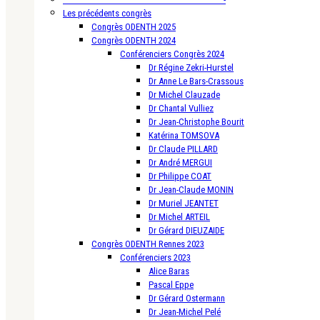
Les précédents congrès
Congrès ODENTH 2025
Congrès ODENTH 2024
Conférenciers Congrès 2024
Dr Régine Zekri-Hurstel
Dr Anne Le Bars-Crassous
Dr Michel Clauzade
Dr Chantal Vulliez
Dr Jean-Christophe Bourit
Katérina TOMSOVA
Dr Claude PILLARD
Dr André MERGUI
Dr Philippe COAT
Dr Jean-Claude MONIN
Dr Muriel JEANTET
Dr Michel ARTEIL
Dr Gérard DIEUZAIDE
Congrès ODENTH Rennes 2023
Conférenciers 2023
Alice Baras
Pascal Eppe
Dr Gérard Ostermann
Dr Jean-Michel Pelé