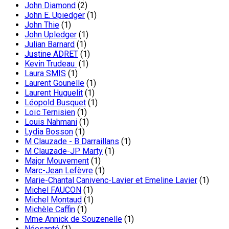
John Diamond
(2)
John E. Upiedger
(1)
John Thie
(1)
John Upledger
(1)
Julian Barnard
(1)
Justine ADRET
(1)
Kevin Trudeau
(1)
Laura SMIS
(1)
Laurent Gounelle
(1)
Laurent Huguelit
(1)
Léopold Busquet
(1)
Loïc Ternisien
(1)
Louis Nahmani
(1)
Lydia Bosson
(1)
M Clauzade - B Darraillans
(1)
M Clauzade-JP Marty
(1)
Major Mouvement
(1)
Marc-Jean Lefèvre
(1)
Marie-Chantal Canivenc-Lavier et Emeline Lavier
(1)
Michel FAUCON
(1)
Michel Montaud
(1)
Michèle Caffin
(1)
Mme Annick de Souzenelle
(1)
Néosanté
(1)