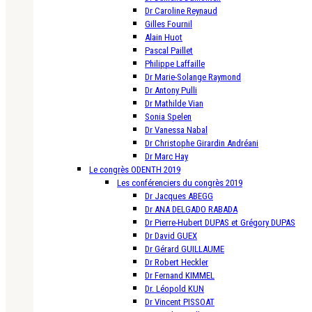
Dr Caroline Reynaud
Gilles Fournil
Alain Huot
Pascal Paillet
Philippe Laffaille
Dr Marie-Solange Raymond
Dr Antony Pulli
Dr Mathilde Vian
Sonia Spelen
Dr Vanessa Nabal
Dr Christophe Girardin Andréani
Dr Marc Hay
Le congrès ODENTH 2019
Les conférenciers du congrès 2019
Dr Jacques ABEGG
Dr ANA DELGADO RABADA
Dr Pierre-Hubert DUPAS et Grégory DUPAS
Dr David GUEX
Dr Gérard GUILLAUME
Dr Robert Heckler
Dr Fernand KIMMEL
Dr. Léopold KUN
Dr Vincent PISSOAT