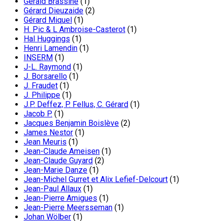
Gérald Brassine
(1)
Gérard Dieuzaide
(2)
Gérard Miquel
(1)
H. Pic & L Ambroise-Casterot
(1)
Hal Huggings
(1)
Henri Lamendin
(1)
INSERM
(1)
J-L. Raymond
(1)
J. Borsarello
(1)
J. Fraudet
(1)
J. Philippe
(1)
J.P. Deffez, P. Fellus, C. Gérard
(1)
Jacob P.
(1)
Jacques Benjamin Boislève
(2)
James Nestor
(1)
Jean Meuris
(1)
Jean-Claude Ameisen
(1)
Jean-Claude Guyard
(2)
Jean-Marie Danze
(1)
Jean-Michel Gurret et Alix Lefief-Delcourt
(1)
Jean-Paul Allaux
(1)
Jean-Pierre Amigues
(1)
Jean-Pierre Meersseman
(1)
Johan Wölber
(1)