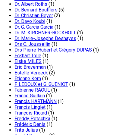
Dr. Albert Roths
(1)
Dr. Bernard Boufflers
(5)
Dr. Christian Beyer
(2)
Dr. Davo Koubi
(1)
Dr. G. Garcia Garcia
(1)
Dr. M. KIRCHNER-BOCKHOLT
(1)
Dr. Marie-Josephe Deshayes
(1)
Drs C. Joussellin
(1)
Drs Pierre-Hubert et Grégory DUPAS
(1)
Eckhart Tolle
(1)
Elske MILES
(1)
Eric Braverman
(1)
Estelle Vereeck
(2)
Etienne Kern
(1)
F. LEDOUX et G. GUENIOT
(1)
Fabienne RAOUL
(1)
France Guillain
(1)
Francis HARTMANN
(1)
Francis Linglet
(1)
François Ricard
(1)
Freddy Potschka
(1)
Frédéric Denis
(1)
Frits Julius
(1)