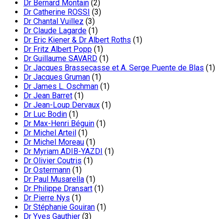
Dr Bernard Montain
(2)
Dr Catherine ROSSI
(3)
Dr Chantal Vuillez
(3)
Dr Claude Lagarde
(1)
Dr Eric Kiener & Dr Albert Roths
(1)
Dr Fritz Albert Popp
(1)
Dr Guillaume SAVARD
(1)
Dr Jacques Brassecasse et A. Serge Puente de Blas
(1)
Dr Jacques Gruman
(1)
Dr James L. Oschman
(1)
Dr Jean Barret
(1)
Dr Jean-Loup Dervaux
(1)
Dr Luc Bodin
(1)
Dr Max-Henri Béguin
(1)
Dr Michel Arteil
(1)
Dr Michel Moreau
(1)
Dr Myriam ADIB-YAZDI
(1)
Dr Olivier Coutris
(1)
Dr Ostermann
(1)
Dr Paul Musarella
(1)
Dr Philippe Dransart
(1)
Dr Pierre Nys
(1)
Dr Stéphanie Gouiran
(1)
Dr Yves Gauthier
(3)