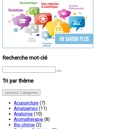
Recherche mot-clé
Tri par thème
sermons Categories
Acupuncture
(7)
Amalgames
(11)
Anatomie
(10)
Aromathérapie
(8)
Bio chimie
(2)