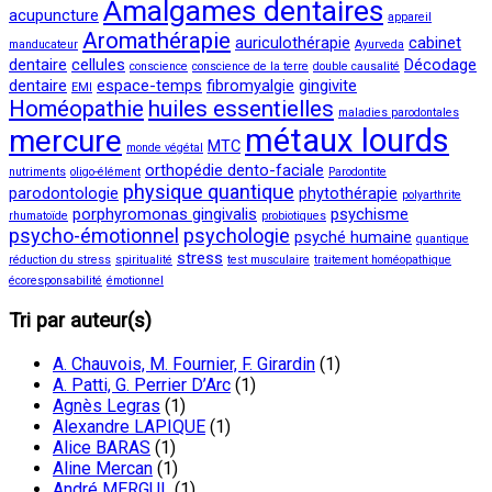
Amalgames dentaires
acupuncture
appareil
Aromathérapie
auriculothérapie
cabinet
manducateur
Ayurveda
dentaire
cellules
Décodage
conscience
conscience de la terre
double causalité
dentaire
espace-temps
fibromyalgie
gingivite
EMI
Homéopathie
huiles essentielles
maladies parodontales
métaux lourds
mercure
MTC
monde végétal
orthopédie dento-faciale
nutriments
oligo-élément
Parodontite
physique quantique
parodontologie
phytothérapie
polyarthrite
porphyromonas gingivalis
psychisme
rhumatoïde
probiotiques
psycho-émotionnel
psychologie
psyché humaine
quantique
stress
réduction du stress
spiritualité
test musculaire
traitement homéopathique
écoresponsabilité
émotionnel
Tri par auteur(s)
A. Chauvois, M. Fournier, F. Girardin
(1)
A. Patti, G. Perrier D’Arc
(1)
Agnès Legras
(1)
Alexandre LAPIQUE
(1)
Alice BARAS
(1)
Aline Mercan
(1)
André MERGUI
(1)