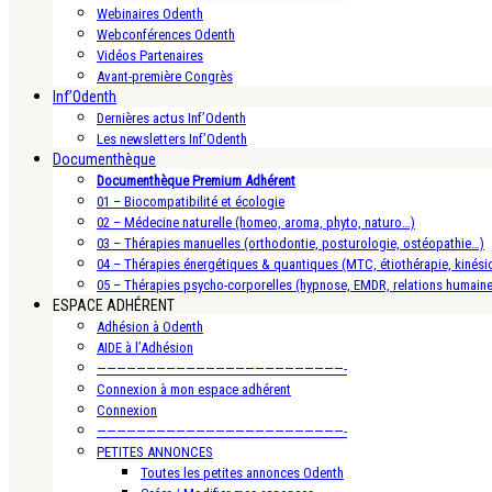
Webinaires Odenth
Webconférences Odenth
Vidéos Partenaires
Avant-première Congrès
Inf’Odenth
Dernières actus Inf’Odenth
Les newsletters Inf’Odenth
Documenthèque
Documenthèque Premium Adhérent
01 – Biocompatibilité et écologie
02 – Médecine naturelle (homeo, aroma, phyto, naturo…)
03 – Thérapies manuelles (orthodontie, posturologie, ostéopathie…)
04 – Thérapies énergétiques & quantiques (MTC, étiothérapie, kinésio
05 – Thérapies psycho-corporelles (hypnose, EMDR, relations humain
ESPACE ADHÉRENT
Adhésion à Odenth
AIDE à l’Adhésion
—————————————————————————-
Connexion à mon espace adhérent
Connexion
—————————————————————————-
PETITES ANNONCES
Toutes les petites annonces Odenth