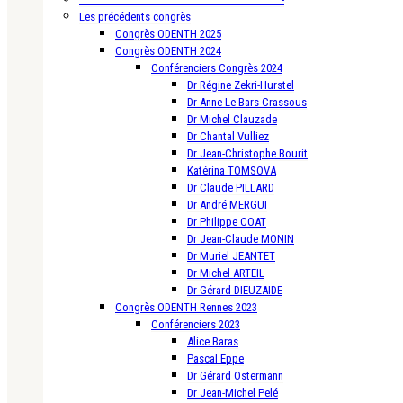
Les précédents congrès
Congrès ODENTH 2025
Congrès ODENTH 2024
Conférenciers Congrès 2024
Dr Régine Zekri-Hurstel
Dr Anne Le Bars-Crassous
Dr Michel Clauzade
Dr Chantal Vulliez
Dr Jean-Christophe Bourit
Katérina TOMSOVA
Dr Claude PILLARD
Dr André MERGUI
Dr Philippe COAT
Dr Jean-Claude MONIN
Dr Muriel JEANTET
Dr Michel ARTEIL
Dr Gérard DIEUZAIDE
Congrès ODENTH Rennes 2023
Conférenciers 2023
Alice Baras
Pascal Eppe
Dr Gérard Ostermann
Dr Jean-Michel Pelé