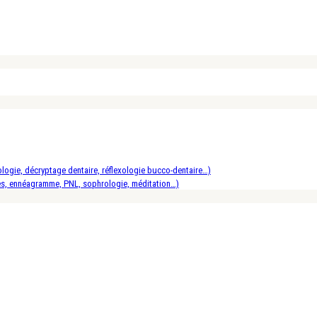
logie, décryptage dentaire, réflexologie bucco-dentaire…)
es, ennéagramme, PNL, sophrologie, méditation…)