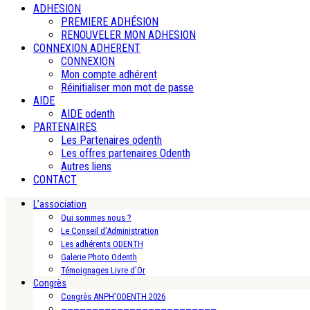
ADHESION
PREMIERE ADHÉSION
RENOUVELER MON ADHESION
CONNEXION ADHERENT
CONNEXION
Mon compte adhérent
Réinitialiser mon mot de passe
AIDE
AIDE odenth
PARTENAIRES
Les Partenaires odenth
Les offres partenaires Odenth
Autres liens
CONTACT
L’association
Qui sommes nous ?
Le Conseil d’Administration
Les adhérents ODENTH
Galerie Photo Odenth
Témoignages Livre d’Or
Congrès
Congrès ANPH’ODENTH 2026
—————————————————————————-