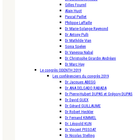
Gilles Fournil
Alain Huot
Pascal Paillet
Philippe Laffaille
Dr Marie-Solange Raymond
Dr Antony Pulli
Dr Mathilde Vian
Sonia Spelen
Dr Vanessa Nabal
Dr Christophe Girardin Andréani
Dr Marc Hay
Le congrès ODENTH 2019
Les conférenciers du congrès 2019
Dr Jacques ABEGG
Dr ANA DELGADO RABADA
Dr Pierre-Hubert DUPAS et Grégory DUPAS
Dr David GUEX
Dr Gérard GUILLAUME
Dr Robert Heckler
Dr Fernand KIMMEL
Dr. Léopold KUN
Dr Vincent PISSOAT
Dr Nicolas Stelling