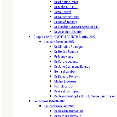
Dr Christine Perez
Dr Maha H. DAOU
Jean Jouzel
Dr Catherine Rossi,
Pr Hervé Tassery
Dr Elisabeth JOHAN-AMOURETTE
Dr Jean-Raoul Sintès
Congres ANPH’ODENTH ODENTH Biarritz 2022
Les conférenciers 2022
Dr Christine Romagna
Dr Hélène Renoux
Pr Marc Henry
Dr Carole Leconte
Dr Julie Demassue-Rannou
Bernard Lambert
Dr Bernard Poitevin
Michel Lidoreau
Patrick Latour
Dr Arash Zarrinpour
Dr Jean-Christophe Bourit, Serge Henrotte et 
Le congrès Odenth 2021
Les conférenciers 2021
Dr Danielle Dumonteil
Dr Caroline Reynaud