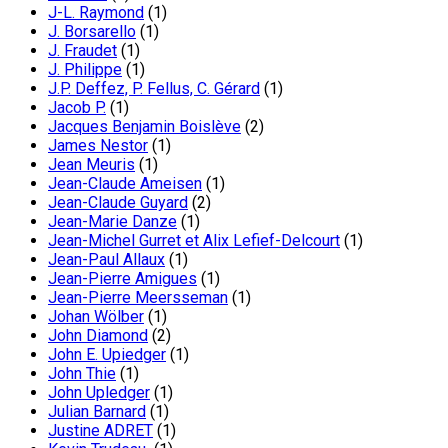
J-L. Raymond
(1)
J. Borsarello
(1)
J. Fraudet
(1)
J. Philippe
(1)
J.P. Deffez, P. Fellus, C. Gérard
(1)
Jacob P.
(1)
Jacques Benjamin Boislève
(2)
James Nestor
(1)
Jean Meuris
(1)
Jean-Claude Ameisen
(1)
Jean-Claude Guyard
(2)
Jean-Marie Danze
(1)
Jean-Michel Gurret et Alix Lefief-Delcourt
(1)
Jean-Paul Allaux
(1)
Jean-Pierre Amigues
(1)
Jean-Pierre Meersseman
(1)
Johan Wölber
(1)
John Diamond
(2)
John E. Upiedger
(1)
John Thie
(1)
John Upledger
(1)
Julian Barnard
(1)
Justine ADRET
(1)