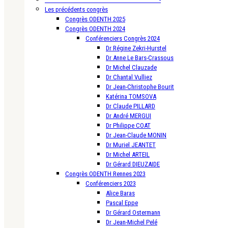
Les précédents congrès
Congrès ODENTH 2025
Congrès ODENTH 2024
Conférenciers Congrès 2024
Dr Régine Zekri-Hurstel
Dr Anne Le Bars-Crassous
Dr Michel Clauzade
Dr Chantal Vulliez
Dr Jean-Christophe Bourit
Katérina TOMSOVA
Dr Claude PILLARD
Dr André MERGUI
Dr Philippe COAT
Dr Jean-Claude MONIN
Dr Muriel JEANTET
Dr Michel ARTEIL
Dr Gérard DIEUZAIDE
Congrès ODENTH Rennes 2023
Conférenciers 2023
Alice Baras
Pascal Eppe
Dr Gérard Ostermann
Dr Jean-Michel Pelé