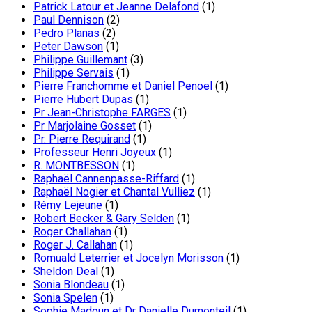
Patrick Latour et Jeanne Delafond
(1)
Paul Dennison
(2)
Pedro Planas
(2)
Peter Dawson
(1)
Philippe Guillemant
(3)
Philippe Servais
(1)
Pierre Franchomme et Daniel Penoel
(1)
Pierre Hubert Dupas
(1)
Pr Jean-Christophe FARGES
(1)
Pr Marjolaine Gosset
(1)
Pr. Pierre Requirand
(1)
Professeur Henri Joyeux
(1)
R. MONTBESSON
(1)
Raphaël Cannenpasse-Riffard
(1)
Raphaël Nogier et Chantal Vulliez
(1)
Rémy Lejeune
(1)
Robert Becker & Gary Selden
(1)
Roger Challahan
(1)
Roger J. Callahan
(1)
Romuald Leterrier et Jocelyn Morisson
(1)
Sheldon Deal
(1)
Sonia Blondeau
(1)
Sonia Spelen
(1)
Sophie Madoun et Dr Danielle Dumonteil
(1)