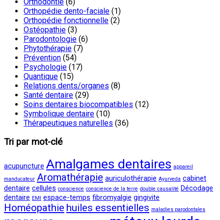
Orthodontie
(6)
Orthopédie dento-faciale
(1)
Orthopédie fonctionnelle
(2)
Ostéopathie
(3)
Parodontologie
(6)
Phytothérapie
(7)
Prévention
(54)
Psychologie
(17)
Quantique
(15)
Relations dents/organes
(8)
Santé dentaire
(29)
Soins dentaires biocompatibles
(12)
Symbolique dentaire
(10)
Thérapeutiques naturelles
(36)
Tri par mot-clé
Amalgames dentaires
acupuncture
appareil
Aromathérapie
auriculothérapie
cabinet
manducateur
Ayurveda
dentaire
cellules
Décodage
conscience
conscience de la terre
double causalité
dentaire
espace-temps
fibromyalgie
gingivite
EMI
Homéopathie
huiles essentielles
maladies parodontales