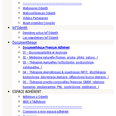
—————————————————————————-
Webinaires Odenth
Webconférences Odenth
Vidéos Partenaires
Avant-première Congrès
Inf’Odenth
Dernières actus Inf’Odenth
Les newsletters Inf’Odenth
Documenthèque
Documenthèque Premium Adhérent
01 – Biocompatibilité et écologie
02 – Médecine naturelle (homeo, aroma, phyto, naturo…)
03 – Thérapies manuelles (orthodontie, posturologie,
ostéopathie…)
04 – Thérapies énergétiques & quantiques (MTC, étiothérapie,
kinésiologie, décryptage dentaire, réflexologie bucco-dentaire…)
05 – Thérapies psycho-corporelles (hypnose, EMDR, relations
humaines, ennéagramme, PNL, sophrologie, méditation…)
ESPACE ADHÉRENT
Adhésion à Odenth
AIDE à l’Adhésion
—————————————————————————-
Connexion à mon espace adhérent