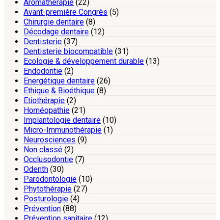
Aromathérapie
(22)
Avant-première Congrès
(5)
Chirurgie dentaire
(8)
Décodage dentaire
(12)
Dentisterie
(37)
Dentisterie biocompatible
(31)
Ecologie & développement durable
(13)
Endodontie
(2)
Energétique dentaire
(26)
Ethique & Bioéthique
(8)
Etiothérapie
(2)
Homéopathie
(21)
Implantologie dentaire
(10)
Micro-Immunothérapie
(1)
Neurosciences
(9)
Non classé
(2)
Occlusodontie
(7)
Odenth
(30)
Parodontologie
(10)
Phytothérapie
(27)
Posturologie
(4)
Prévention
(88)
Prévention sanitaire
(12)