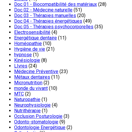
Doc 01 - Biocompatibilité des matériaux
(28)
Doc 02 - Médecine naturelle
(51)
Doc 03 - Thérapies manuelles
(20)
Doc 04 - Thérapies énergétiques
(49)
Doc 05 - Thérapies psychocorporelles
(35)
Electrosensibilité
(4)
Energétique dentaire
(11)
Homéopathie
(10)
Hygiène de vie
(21)
hypnose
(1)
Kinésiologie
(8)
LIvres
(24)
Médecine Préventive
(23)
Métaux dentaires
(11)
Micronutrition
(2)
monde du vivant
(10)
MTC
(2)
Naturopathie
(1)
Neurophysiologie
(4)
Nutrithérapie
(1)
Occlusion Posturologie
(3)
Odonto-stomatologie
(9)
Odontologie Energétique
(2)