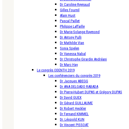
Dr Caroline Reynaud
Gilles Fournil
Alain Huot
Pascal Paillet
Philippe Laffaille
Dr Marie-Solange Raymond
Dr Antony Pulli
Dr Mathilde Vian
Sonia Spelen
Dr Vanessa Nabal
Dr Christophe Girardin Andréani
Dr Marc Hay
Le congrès ODENTH 2019
Les conférenciers du congrès 2019
Dr Jacques ABEGG
Dr ANA DELGADO RABADA
Dr Pierre-Hubert DUPAS et Grégory DUPAS
Dr David GUEX
Dr Gérard GUILLAUME
Dr Robert Heckler
Dr Fernand KIMMEL
Dr. Léopold KUN
Dr Vincent PISSOAT