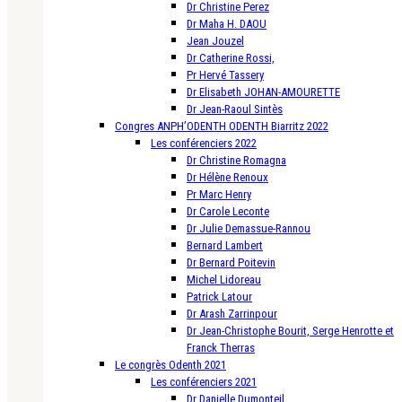
Dr Christine Perez
Dr Maha H. DAOU
Jean Jouzel
Dr Catherine Rossi,
Pr Hervé Tassery
Dr Elisabeth JOHAN-AMOURETTE
Dr Jean-Raoul Sintès
Congres ANPH’ODENTH ODENTH Biarritz 2022
Les conférenciers 2022
Dr Christine Romagna
Dr Hélène Renoux
Pr Marc Henry
Dr Carole Leconte
Dr Julie Demassue-Rannou
Bernard Lambert
Dr Bernard Poitevin
Michel Lidoreau
Patrick Latour
Dr Arash Zarrinpour
Dr Jean-Christophe Bourit, Serge Henrotte et
Franck Therras
Le congrès Odenth 2021
Les conférenciers 2021
Dr Danielle Dumonteil