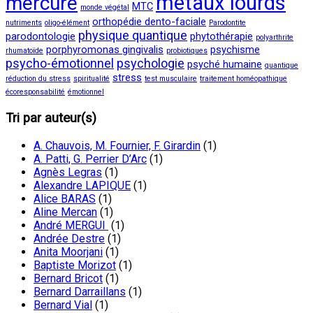
métaux lourds
mercure
MTC
monde végétal
orthopédie dento-faciale
nutriments
oligo-élément
Parodontite
physique quantique
parodontologie
phytothérapie
polyarthrite
porphyromonas gingivalis
psychisme
rhumatoïde
probiotiques
psycho-émotionnel
psychologie
psyché humaine
quantique
stress
réduction du stress
spiritualité
test musculaire
traitement homéopathique
écoresponsabilité
émotionnel
Tri par auteur(s)
A. Chauvois, M. Fournier, F. Girardin
(1)
A. Patti, G. Perrier D’Arc
(1)
Agnès Legras
(1)
Alexandre LAPIQUE
(1)
Alice BARAS
(1)
Aline Mercan
(1)
André MERGUI
(1)
Andrée Destre
(1)
Anita Moorjani
(1)
Baptiste Morizot
(1)
Bernard Bricot
(1)
Bernard Darraillans
(1)
Bernard Vial
(1)