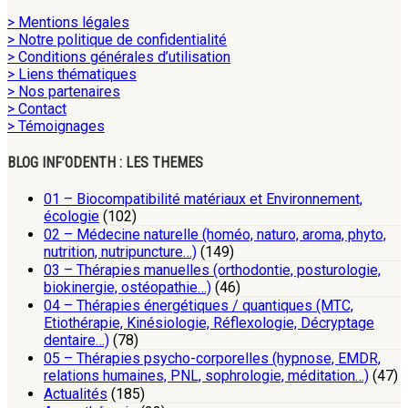
> Mentions légales
> Notre politique de confidentialité
> Conditions générales d’utilisation
> Liens thématiques
> Nos partenaires
> Contact
> Témoignages
BLOG INF’ODENTH : LES THEMES
01 – Biocompatibilité matériaux et Environnement,
écologie
(102)
02 – Médecine naturelle (homéo, naturo, aroma, phyto,
nutrition, nutripuncture…)
(149)
03 – Thérapies manuelles (orthodontie, posturologie,
biokinergie, ostéopathie…)
(46)
04 – Thérapies énergétiques / quantiques (MTC,
Etiothérapie, Kinésiologie, Réflexologie, Décryptage
dentaire…)
(78)
05 – Thérapies psycho-corporelles (hypnose, EMDR,
relations humaines, PNL, sophrologie, méditation…)
(47)
Actualités
(185)