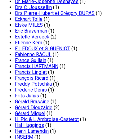
Dr. Marie-Josephe Deshayes
(1)
Drs C. Joussellin
(1)
Drs Pierre-Hubert et Grégory DUPAS
(1)
Eckhart Tolle
(1)
Elske MILES
(1)
Eric Braverman
(1)
Estelle Vereeck
(2)
Etienne Kern
(1)
F. LEDOUX et G. GUENIOT
(1)
Fabienne RAOUL
(1)
France Guillain
(1)
Francis HARTMANN
(1)
Francis Linglet
(1)
François Ricard
(1)
Freddy Potschka
(1)
Frédéric Denis
(1)
Frits Julius
(1)
Gérald Brassine
(1)
Gérard Dieuzaide
(2)
Gérard Miquel
(1)
H. Pic & L Ambroise-Casterot
(1)
Hal Huggings
(1)
Henri Lamendin
(1)
INSERM
(1)