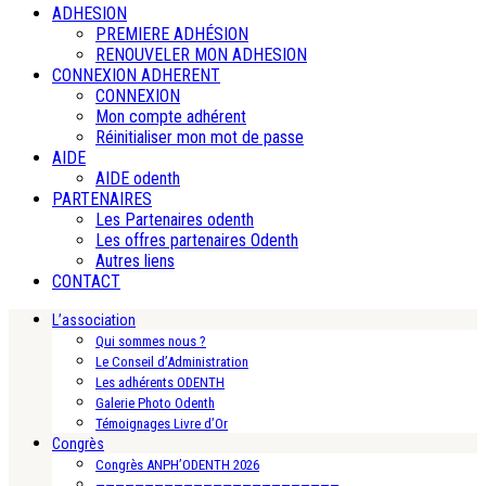
ADHESION
PREMIERE ADHÉSION
RENOUVELER MON ADHESION
CONNEXION ADHERENT
CONNEXION
Mon compte adhérent
Réinitialiser mon mot de passe
AIDE
AIDE odenth
PARTENAIRES
Les Partenaires odenth
Les offres partenaires Odenth
Autres liens
CONTACT
L’association
Qui sommes nous ?
Le Conseil d’Administration
Les adhérents ODENTH
Galerie Photo Odenth
Témoignages Livre d’Or
Congrès
Congrès ANPH’ODENTH 2026
—————————————————————————-