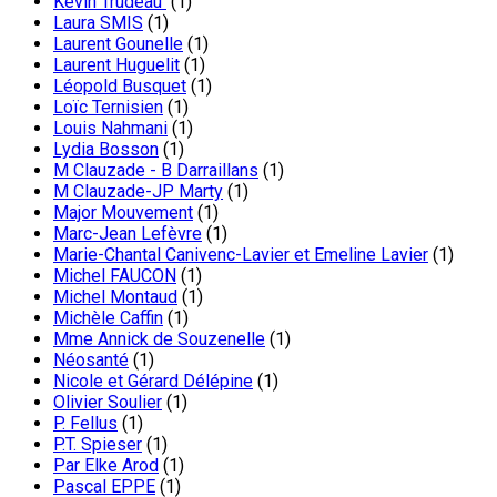
Kevin Trudeau
(1)
Laura SMIS
(1)
Laurent Gounelle
(1)
Laurent Huguelit
(1)
Léopold Busquet
(1)
Loïc Ternisien
(1)
Louis Nahmani
(1)
Lydia Bosson
(1)
M Clauzade - B Darraillans
(1)
M Clauzade-JP Marty
(1)
Major Mouvement
(1)
Marc-Jean Lefèvre
(1)
Marie-Chantal Canivenc-Lavier et Emeline Lavier
(1)
Michel FAUCON
(1)
Michel Montaud
(1)
Michèle Caffin
(1)
Mme Annick de Souzenelle
(1)
Néosanté
(1)
Nicole et Gérard Délépine
(1)
Olivier Soulier
(1)
P. Fellus
(1)
P.T. Spieser
(1)
Par Elke Arod
(1)
Pascal EPPE
(1)