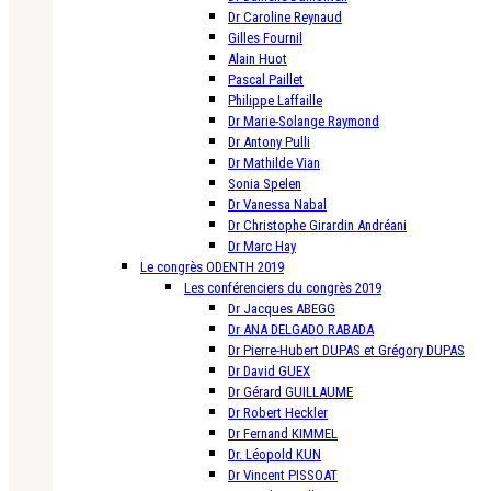
Dr Caroline Reynaud
Gilles Fournil
Alain Huot
Pascal Paillet
Philippe Laffaille
Dr Marie-Solange Raymond
Dr Antony Pulli
Dr Mathilde Vian
Sonia Spelen
Dr Vanessa Nabal
Dr Christophe Girardin Andréani
Dr Marc Hay
Le congrès ODENTH 2019
Les conférenciers du congrès 2019
Dr Jacques ABEGG
Dr ANA DELGADO RABADA
Dr Pierre-Hubert DUPAS et Grégory DUPAS
Dr David GUEX
Dr Gérard GUILLAUME
Dr Robert Heckler
Dr Fernand KIMMEL
Dr. Léopold KUN
Dr Vincent PISSOAT