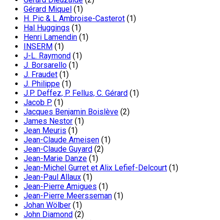
Gérard Miquel
(1)
H. Pic & L Ambroise-Casterot
(1)
Hal Huggings
(1)
Henri Lamendin
(1)
INSERM
(1)
J-L. Raymond
(1)
J. Borsarello
(1)
J. Fraudet
(1)
J. Philippe
(1)
J.P. Deffez, P. Fellus, C. Gérard
(1)
Jacob P.
(1)
Jacques Benjamin Boislève
(2)
James Nestor
(1)
Jean Meuris
(1)
Jean-Claude Ameisen
(1)
Jean-Claude Guyard
(2)
Jean-Marie Danze
(1)
Jean-Michel Gurret et Alix Lefief-Delcourt
(1)
Jean-Paul Allaux
(1)
Jean-Pierre Amigues
(1)
Jean-Pierre Meersseman
(1)
Johan Wölber
(1)
John Diamond
(2)