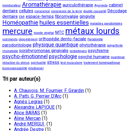
Aromathérapie
auriculothérapie
cabinet
manducateur
Ayurveda
dentaire
cellules
Décodage
conscience
conscience de la terre
double causalité
dentaire
espace-temps
fibromyalgie
gingivite
EMI
Homéopathie
huiles essentielles
maladies parodontales
métaux lourds
mercure
MTC
monde végétal
orthopédie dento-faciale
nutriments
oligo-élément
Parodontite
physique quantique
parodontologie
phytothérapie
polyarthrite
porphyromonas gingivalis
psychisme
rhumatoïde
probiotiques
psycho-émotionnel
psychologie
psyché humaine
quantique
stress
réduction du stress
spiritualité
test musculaire
traitement homéopathique
écoresponsabilité
émotionnel
Tri par auteur(s)
A. Chauvois, M. Fournier, F. Girardin
(1)
A. Patti, G. Perrier D’Arc
(1)
Agnès Legras
(1)
Alexandre LAPIQUE
(1)
Alice BARAS
(1)
Aline Mercan
(1)
André MERGUI
(1)
Andrée Destre
(1)