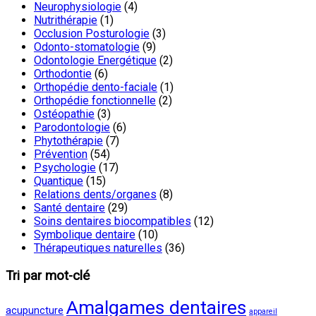
Neurophysiologie
(4)
Nutrithérapie
(1)
Occlusion Posturologie
(3)
Odonto-stomatologie
(9)
Odontologie Energétique
(2)
Orthodontie
(6)
Orthopédie dento-faciale
(1)
Orthopédie fonctionnelle
(2)
Ostéopathie
(3)
Parodontologie
(6)
Phytothérapie
(7)
Prévention
(54)
Psychologie
(17)
Quantique
(15)
Relations dents/organes
(8)
Santé dentaire
(29)
Soins dentaires biocompatibles
(12)
Symbolique dentaire
(10)
Thérapeutiques naturelles
(36)
Tri par mot-clé
Amalgames dentaires
acupuncture
appareil