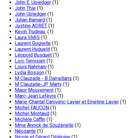
John E. Upiedger
(1)
John Thie
(1)
John Upledger
(1)
Julian Barnard
(1)
Justine ADRET
(1)
Kevin Trudeau
(1)
Laura SMIS
(1)
Laurent Gounelle
(1)
Laurent Huguelit
(1)
Léopold Busquet
(1)
Loïc Ternisien
(1)
Louis Nahmani
(1)
Lydia Bosson
(1)
M Clauzade - B Darraillans
(1)
M Clauzade-JP Marty
(1)
Major Mouvement
(1)
Marc-Jean Lefèvre
(1)
Marie-Chantal Canivenc-Lavier et Emeline Lavier
(1)
Michel FAUCON
(1)
Michel Montaud
(1)
Michèle Caffin
(1)
Mme Annick de Souzenelle
(1)
Néosanté
(1)
Nicole et Gérard Délépine
(1)