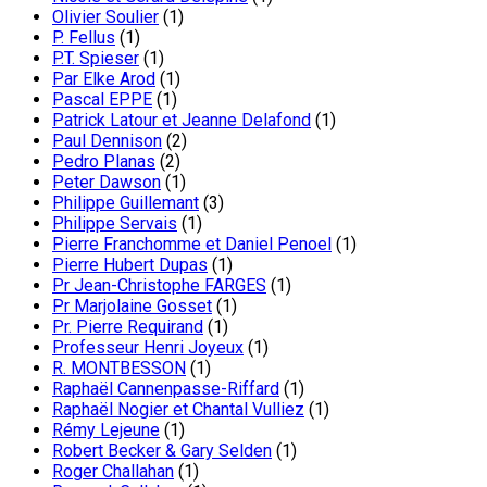
Olivier Soulier
(1)
P. Fellus
(1)
P.T. Spieser
(1)
Par Elke Arod
(1)
Pascal EPPE
(1)
Patrick Latour et Jeanne Delafond
(1)
Paul Dennison
(2)
Pedro Planas
(2)
Peter Dawson
(1)
Philippe Guillemant
(3)
Philippe Servais
(1)
Pierre Franchomme et Daniel Penoel
(1)
Pierre Hubert Dupas
(1)
Pr Jean-Christophe FARGES
(1)
Pr Marjolaine Gosset
(1)
Pr. Pierre Requirand
(1)
Professeur Henri Joyeux
(1)
R. MONTBESSON
(1)
Raphaël Cannenpasse-Riffard
(1)
Raphaël Nogier et Chantal Vulliez
(1)
Rémy Lejeune
(1)
Robert Becker & Gary Selden
(1)
Roger Challahan
(1)