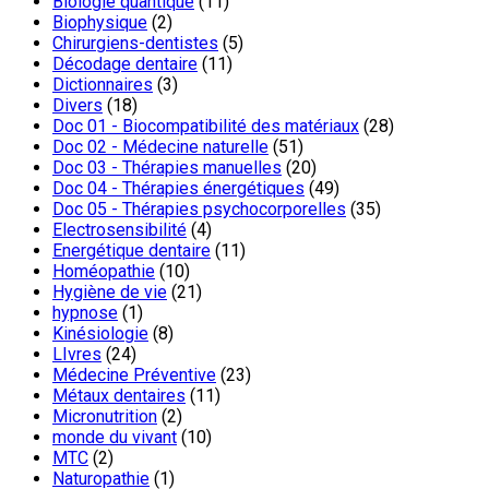
Biologie quantique
(11)
Biophysique
(2)
Chirurgiens-dentistes
(5)
Décodage dentaire
(11)
Dictionnaires
(3)
Divers
(18)
Doc 01 - Biocompatibilité des matériaux
(28)
Doc 02 - Médecine naturelle
(51)
Doc 03 - Thérapies manuelles
(20)
Doc 04 - Thérapies énergétiques
(49)
Doc 05 - Thérapies psychocorporelles
(35)
Electrosensibilité
(4)
Energétique dentaire
(11)
Homéopathie
(10)
Hygiène de vie
(21)
hypnose
(1)
Kinésiologie
(8)
LIvres
(24)
Médecine Préventive
(23)
Métaux dentaires
(11)
Micronutrition
(2)
monde du vivant
(10)
MTC
(2)
Naturopathie
(1)