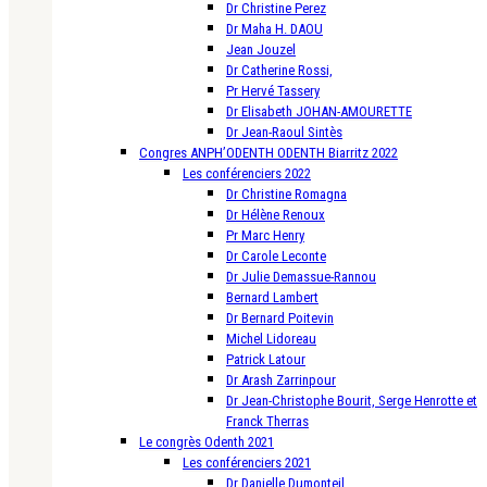
Dr Christine Perez
Dr Maha H. DAOU
Jean Jouzel
Dr Catherine Rossi,
Pr Hervé Tassery
Dr Elisabeth JOHAN-AMOURETTE
Dr Jean-Raoul Sintès
Congres ANPH’ODENTH ODENTH Biarritz 2022
Les conférenciers 2022
Dr Christine Romagna
Dr Hélène Renoux
Pr Marc Henry
Dr Carole Leconte
Dr Julie Demassue-Rannou
Bernard Lambert
Dr Bernard Poitevin
Michel Lidoreau
Patrick Latour
Dr Arash Zarrinpour
Dr Jean-Christophe Bourit, Serge Henrotte et
Franck Therras
Le congrès Odenth 2021
Les conférenciers 2021
Dr Danielle Dumonteil