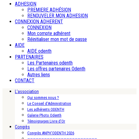
ADHESION
PREMIERE ADHÉSION
RENOUVELER MON ADHESION
CONNEXION ADHERENT
CONNEXION
Mon compte adhérent
Réinitialiser mon mot de passe
AIDE
AIDE odenth
PARTENAIRES
Les Partenaires odenth
Les offres partenaires Odenth
Autres liens
CONTACT
L’association
Qui sommes nous ?
Le Conseil d’Administration
Les adhérents ODENTH
Galerie Photo Odenth
Témoignages Livre d’Or
Congrès
Congrès ANPH’ODENTH 2026
—————————————————————————-