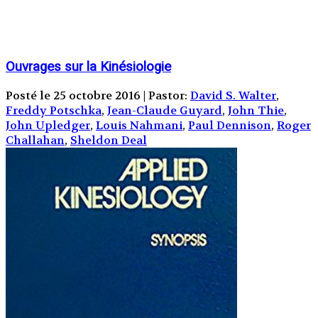
Ouvrages sur la Kinésiologie
Posté le 25 octobre 2016 | Pastor:
David S. Walter
,
Freddy Potschka
,
Jean-Claude Guyard
,
John Thie
,
John Upledger
,
Louis Nahmani
,
Paul Dennison
,
Roger
Challahan
,
Sheldon Deal