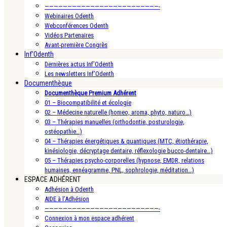
—————————————————————————-
Webinaires Odenth
Webconférences Odenth
Vidéos Partenaires
Avant-première Congrès
Inf’Odenth
Dernières actus Inf’Odenth
Les newsletters Inf’Odenth
Documenthèque
Documenthèque Premium Adhérent
01 – Biocompatibilité et écologie
02 – Médecine naturelle (homeo, aroma, phyto, naturo…)
03 – Thérapies manuelles (orthodontie, posturologie,
ostéopathie…)
04 – Thérapies énergétiques & quantiques (MTC, étiothérapie,
kinésiologie, décryptage dentaire, réflexologie bucco-dentaire…)
05 – Thérapies psycho-corporelles (hypnose, EMDR, relations
humaines, ennéagramme, PNL, sophrologie, méditation…)
ESPACE ADHÉRENT
Adhésion à Odenth
AIDE à l’Adhésion
—————————————————————————-
Connexion à mon espace adhérent