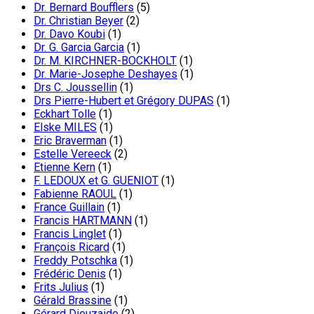
Dr. Bernard Boufflers
(5)
Dr. Christian Beyer
(2)
Dr. Davo Koubi
(1)
Dr. G. Garcia Garcia
(1)
Dr. M. KIRCHNER-BOCKHOLT
(1)
Dr. Marie-Josephe Deshayes
(1)
Drs C. Joussellin
(1)
Drs Pierre-Hubert et Grégory DUPAS
(1)
Eckhart Tolle
(1)
Elske MILES
(1)
Eric Braverman
(1)
Estelle Vereeck
(2)
Etienne Kern
(1)
F. LEDOUX et G. GUENIOT
(1)
Fabienne RAOUL
(1)
France Guillain
(1)
Francis HARTMANN
(1)
Francis Linglet
(1)
François Ricard
(1)
Freddy Potschka
(1)
Frédéric Denis
(1)
Frits Julius
(1)
Gérald Brassine
(1)
Gérard Dieuzaide
(2)