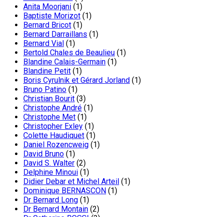
Anita Moorjani
(1)
Baptiste Morizot
(1)
Bernard Bricot
(1)
Bernard Darraillans
(1)
Bernard Vial
(1)
Bertold Chales de Beaulieu
(1)
Blandine Calais-Germain
(1)
Blandine Petit
(1)
Boris Cyrulnik et Gérard Jorland
(1)
Bruno Patino
(1)
Christian Bourit
(3)
Christophe André
(1)
Christophe Met
(1)
Christopher Exley
(1)
Colette Haudiquet
(1)
Daniel Rozencweig
(1)
David Bruno
(1)
David S. Walter
(2)
Delphine Minoui
(1)
Didier Debar et Michel Arteil
(1)
Dominique BERNASCON
(1)
Dr Bernard Long
(1)
Dr Bernard Montain
(2)