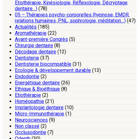
Etiothérapie, Kinésiologie, Réflexologie, Décryptage
dentaire…)
(78)
05 – Thérapies psycho-corporelles (hypnose, EMDR,
relations humaines, PNL, sophrologie, méditation…)
(47)
Actualités
(185)
Aromathérapie
(22)
Avant-première Congrès
(5)
Chirurgie dentaire
(8)
Décodage dentaire
(12)
Dentisterie
(37)
Dentisterie biocompatible
(31)
Ecologie & développement durable
(13)
Endodontie
(2)
Energétique dentaire
(26)
Ethique & Bioéthique
(8)
Etiothérapie
(2)
Homéopathie
(21)
Implantologie dentaire
(10)
Micro-Immunothérapie
(1)
Neurosciences
(9)
Non classé
(2)
Occlusodontie
(7)
Odenth
(30)