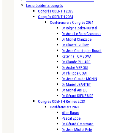
Les précédents congrès
Congrès ODENTH 2025
Congrès ODENTH 2024
Conférenciers Congrès 2024
Dr Régine Zekri-Hurstel
Dr Anne Le Bars-Crassous
Dr Michel Clauzade
Dr Chantal Vulliez
Dr Jean-Christophe Bourit
Katérina TOMSOVA
Dr Claude PILLARD
Dr André MERGUI
Dr Philippe COAT
Dr Jean-Claude MONIN
Dr Muriel JEANTET
Dr Michel ARTEIL
Dr Gérard DIEUZAIDE
Congrès ODENTH Rennes 2023
Conférenciers 2023
Alice Baras
Pascal Eppe
Dr Gérard Ostermann
Dr Jean-Michel Pelé