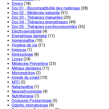
Divers
(18)
Doc 01 - Biocompatibilité des matériaux
(28)
Doc 02 - Médecine naturelle
(51)
Doc 03 - Thérapies manuelles
(20)
Doc 04 - Thérapies énergétiques
(49)
Doc 05 - Thérapies psychocorporelles
(35)
Electrosensibilité
(4)
Energétique dentaire
(11)
Homéopathie
(10)
Hygiène de vie
(21)
hypnose
(1)
Kinésiologie
(8)
LIvres
(24)
Médecine Préventive
(23)
Métaux dentaires
(11)
Micronutrition
(2)
monde du vivant
(10)
MTC
(2)
Naturopathie
(1)
Neurophysiologie
(4)
Nutrithérapie
(1)
Occlusion Posturologie
(3)
Odonto-stomatologie
(9)