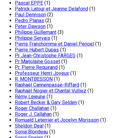
Pascal EPPE
(1)
Patrick Latour et Jeanne Delafond
(1)
Paul Dennison
(2)
Pedro Planas
(2)
Peter Dawson
(1)
Philippe Guillemant
(3)
Philippe Servais
(1)
Pierre Franchomme et Daniel Penoel
(1)
Pierre Hubert Dupas
(1)
Pr Jean-Christophe FARGES
(1)
Pr Marjolaine Gosset
(1)
Pr. Pierre Requirand
(1)
Professeur Henri Joyeux
(1)
R. MONTBESSON
(1)
Raphaël Cannenpasse-Riffard
(1)
Raphaël Nogier et Chantal Vulliez
(1)
Rémy Lejeune
(1)
Robert Becker & Gary Selden
(1)
Roger Challahan
(1)
Roger J. Callahan
(1)
Romuald Leterrier et Jocelyn Morisson
(1)
Sheldon Deal
(1)
Sonia Blondeau
(1)
Sonia Spelen
(1)