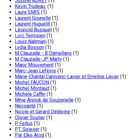
Justine ADRET
(1)
Kevin Trudeau
(1)
Laura SMIS
(1)
Laurent Gounelle
(1)
Laurent Huguelit
(1)
Léopold Busquet
(1)
Loïc Ternisien
(1)
Louis Nahmani
(1)
Lydia Bosson
(1)
M Clauzade - B Darraillans
(1)
M Clauzade-JP Marty
(1)
Major Mouvement
(1)
Marc-Jean Lefèvre
(1)
Marie-Chantal Canivenc-Lavier et Emeline Lavier
(1)
Michel FAUCON
(1)
Michel Montaud
(1)
Michèle Caffin
(1)
Mme Annick de Souzenelle
(1)
Néosanté
(1)
Nicole et Gérard Délépine
(1)
Olivier Soulier
(1)
P. Fellus
(1)
P.T. Spieser
(1)
Par Elke Arod
(1)