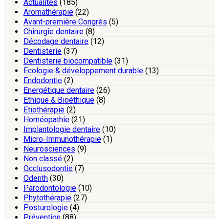
Actualités
(185)
Aromathérapie
(22)
Avant-première Congrès
(5)
Chirurgie dentaire
(8)
Décodage dentaire
(12)
Dentisterie
(37)
Dentisterie biocompatible
(31)
Ecologie & développement durable
(13)
Endodontie
(2)
Energétique dentaire
(26)
Ethique & Bioéthique
(8)
Etiothérapie
(2)
Homéopathie
(21)
Implantologie dentaire
(10)
Micro-Immunothérapie
(1)
Neurosciences
(9)
Non classé
(2)
Occlusodontie
(7)
Odenth
(30)
Parodontologie
(10)
Phytothérapie
(27)
Posturologie
(4)
Prévention
(88)