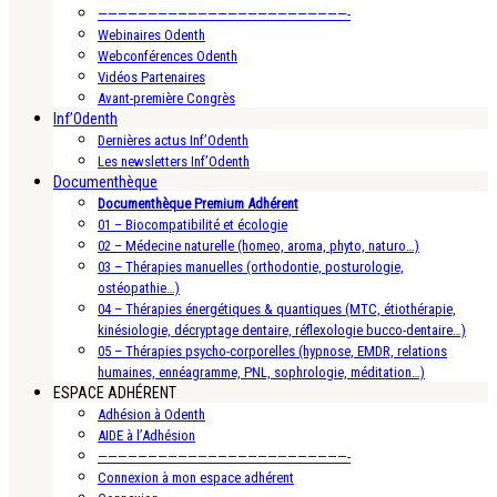
—————————————————————————-
Webinaires Odenth
Webconférences Odenth
Vidéos Partenaires
Avant-première Congrès
Inf’Odenth
Dernières actus Inf’Odenth
Les newsletters Inf’Odenth
Documenthèque
Documenthèque Premium Adhérent
01 – Biocompatibilité et écologie
02 – Médecine naturelle (homeo, aroma, phyto, naturo…)
03 – Thérapies manuelles (orthodontie, posturologie,
ostéopathie…)
04 – Thérapies énergétiques & quantiques (MTC, étiothérapie,
kinésiologie, décryptage dentaire, réflexologie bucco-dentaire…)
05 – Thérapies psycho-corporelles (hypnose, EMDR, relations
humaines, ennéagramme, PNL, sophrologie, méditation…)
ESPACE ADHÉRENT
Adhésion à Odenth
AIDE à l’Adhésion
—————————————————————————-
Connexion à mon espace adhérent