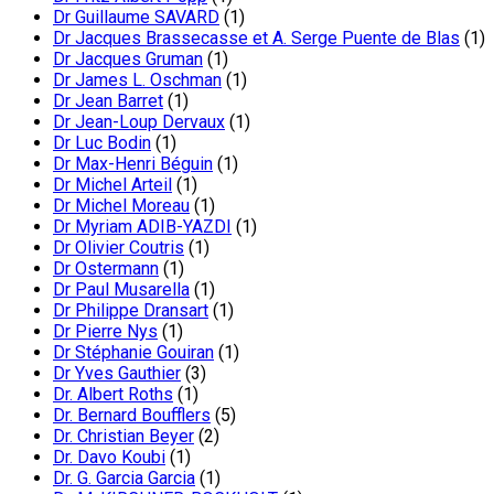
Dr Guillaume SAVARD
(1)
Dr Jacques Brassecasse et A. Serge Puente de Blas
(1)
Dr Jacques Gruman
(1)
Dr James L. Oschman
(1)
Dr Jean Barret
(1)
Dr Jean-Loup Dervaux
(1)
Dr Luc Bodin
(1)
Dr Max-Henri Béguin
(1)
Dr Michel Arteil
(1)
Dr Michel Moreau
(1)
Dr Myriam ADIB-YAZDI
(1)
Dr Olivier Coutris
(1)
Dr Ostermann
(1)
Dr Paul Musarella
(1)
Dr Philippe Dransart
(1)
Dr Pierre Nys
(1)
Dr Stéphanie Gouiran
(1)
Dr Yves Gauthier
(3)
Dr. Albert Roths
(1)
Dr. Bernard Boufflers
(5)
Dr. Christian Beyer
(2)
Dr. Davo Koubi
(1)
Dr. G. Garcia Garcia
(1)