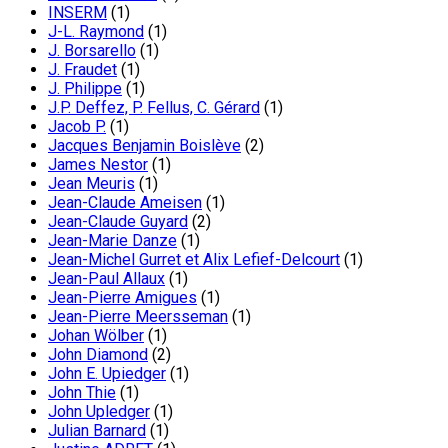
INSERM
(1)
J-L. Raymond
(1)
J. Borsarello
(1)
J. Fraudet
(1)
J. Philippe
(1)
J.P. Deffez, P. Fellus, C. Gérard
(1)
Jacob P.
(1)
Jacques Benjamin Boislève
(2)
James Nestor
(1)
Jean Meuris
(1)
Jean-Claude Ameisen
(1)
Jean-Claude Guyard
(2)
Jean-Marie Danze
(1)
Jean-Michel Gurret et Alix Lefief-Delcourt
(1)
Jean-Paul Allaux
(1)
Jean-Pierre Amigues
(1)
Jean-Pierre Meersseman
(1)
Johan Wölber
(1)
John Diamond
(2)
John E. Upiedger
(1)
John Thie
(1)
John Upledger
(1)
Julian Barnard
(1)