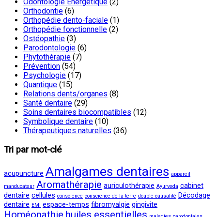
Odontologie Energétique
(2)
Orthodontie
(6)
Orthopédie dento-faciale
(1)
Orthopédie fonctionnelle
(2)
Ostéopathie
(3)
Parodontologie
(6)
Phytothérapie
(7)
Prévention
(54)
Psychologie
(17)
Quantique
(15)
Relations dents/organes
(8)
Santé dentaire
(29)
Soins dentaires biocompatibles
(12)
Symbolique dentaire
(10)
Thérapeutiques naturelles
(36)
Tri par mot-clé
Amalgames dentaires
acupuncture
appareil
Aromathérapie
auriculothérapie
cabinet
manducateur
Ayurveda
dentaire
cellules
Décodage
conscience
conscience de la terre
double causalité
dentaire
espace-temps
fibromyalgie
gingivite
EMI
Homéopathie
huiles essentielles
maladies parodontales