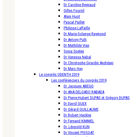
Dr Caroline Reynaud
Gilles Fournil
Alain Huot
Pascal Paillet
Philippe Laffaille
Dr Marie-Solange Raymond
Dr Antony Pulli
Dr Mathilde Vian
Sonia Spelen
Dr Vanessa Nabal
Dr Christophe Girardin Andréani
Dr Marc Hay
Le congrès ODENTH 2019
Les conférenciers du congrès 2019
Dr Jacques ABEGG
Dr ANA DELGADO RABADA
Dr Pierre-Hubert DUPAS et Grégory DUPAS
Dr David GUEX
Dr Gérard GUILLAUME
Dr Robert Heckler
Dr Fernand KIMMEL
Dr. Léopold KUN
Dr Vincent PISSOAT