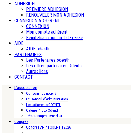
ADHESION
PREMIERE ADHÉSION
RENOUVELER MON ADHESION
CONNEXION ADHERENT
CONNEXION
Mon compte adhérent
Réinitialiser mon mot de passe
AIDE
AIDE odenth
PARTENAIRES
Les Partenaires odenth
Les offres partenaires Odenth
Autres liens
CONTACT
L’association
Qui sommes nous ?
Le Conseil d’Administration
Les adhérents ODENTH
Galerie Photo Odenth
Témoignages Livre d’Or
Congrès
Congrès ANPH’ODENTH 2026
—————————————————————————-