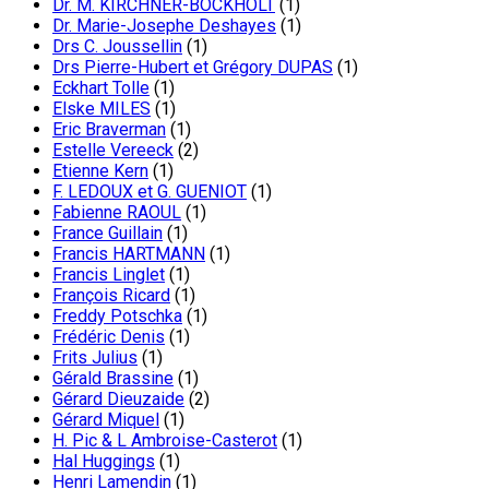
Dr. M. KIRCHNER-BOCKHOLT
(1)
Dr. Marie-Josephe Deshayes
(1)
Drs C. Joussellin
(1)
Drs Pierre-Hubert et Grégory DUPAS
(1)
Eckhart Tolle
(1)
Elske MILES
(1)
Eric Braverman
(1)
Estelle Vereeck
(2)
Etienne Kern
(1)
F. LEDOUX et G. GUENIOT
(1)
Fabienne RAOUL
(1)
France Guillain
(1)
Francis HARTMANN
(1)
Francis Linglet
(1)
François Ricard
(1)
Freddy Potschka
(1)
Frédéric Denis
(1)
Frits Julius
(1)
Gérald Brassine
(1)
Gérard Dieuzaide
(2)
Gérard Miquel
(1)
H. Pic & L Ambroise-Casterot
(1)
Hal Huggings
(1)
Henri Lamendin
(1)