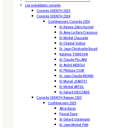
Les précédents congrès
Congrès ODENTH 2025
Congrès ODENTH 2024
Conférenciers Congrès 2024
Dr Régine Zekri-Hurstel
Dr Anne Le Bars-Crassous
Dr Michel Clauzade
Dr Chantal Vulliez
Dr Jean-Christophe Bourit
Katérina TOMSOVA
Dr Claude PILLARD
Dr André MERGUI
Dr Philippe COAT
Dr Jean-Claude MONIN
Dr Muriel JEANTET
Dr Michel ARTEIL
Dr Gérard DIEUZAIDE
Congrès ODENTH Rennes 2023
Conférenciers 2023
Alice Baras
Pascal Eppe
Dr Gérard Ostermann
Dr Jean-Michel Pelé