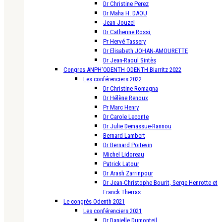
Dr Christine Perez
Dr Maha H. DAOU
Jean Jouzel
Dr Catherine Rossi,
Pr Hervé Tassery
Dr Elisabeth JOHAN-AMOURETTE
Dr Jean-Raoul Sintès
Congres ANPH’ODENTH ODENTH Biarritz 2022
Les conférenciers 2022
Dr Christine Romagna
Dr Hélène Renoux
Pr Marc Henry
Dr Carole Leconte
Dr Julie Demassue-Rannou
Bernard Lambert
Dr Bernard Poitevin
Michel Lidoreau
Patrick Latour
Dr Arash Zarrinpour
Dr Jean-Christophe Bourit, Serge Henrotte et
Franck Therras
Le congrès Odenth 2021
Les conférenciers 2021
Dr Danielle Dumonteil