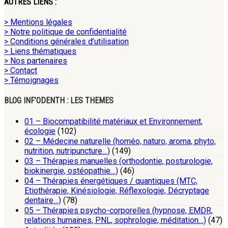
AUTRES LIENS :
> Mentions légales
> Notre politique de confidentialité
> Conditions générales d’utilisation
> Liens thématiques
> Nos partenaires
> Contact
> Témoignages
BLOG INF’ODENTH : LES THEMES
01 – Biocompatibilité matériaux et Environnement,
écologie
(102)
02 – Médecine naturelle (homéo, naturo, aroma, phyto,
nutrition, nutripuncture…)
(149)
03 – Thérapies manuelles (orthodontie, posturologie,
biokinergie, ostéopathie…)
(46)
04 – Thérapies énergétiques / quantiques (MTC,
Etiothérapie, Kinésiologie, Réflexologie, Décryptage
dentaire…)
(78)
05 – Thérapies psycho-corporelles (hypnose, EMDR,
relations humaines, PNL, sophrologie, méditation…)
(47)