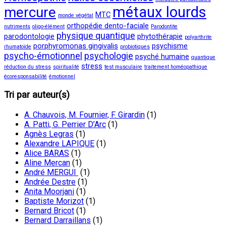
métaux lourds
mercure
MTC
monde végétal
orthopédie dento-faciale
nutriments
oligo-élément
Parodontite
physique quantique
parodontologie
phytothérapie
polyarthrite
porphyromonas gingivalis
psychisme
rhumatoïde
probiotiques
psycho-émotionnel
psychologie
psyché humaine
quantique
stress
réduction du stress
spiritualité
test musculaire
traitement homéopathique
écoresponsabilité
émotionnel
Tri par auteur(s)
A. Chauvois, M. Fournier, F. Girardin
(1)
A. Patti, G. Perrier D’Arc
(1)
Agnès Legras
(1)
Alexandre LAPIQUE
(1)
Alice BARAS
(1)
Aline Mercan
(1)
André MERGUI
(1)
Andrée Destre
(1)
Anita Moorjani
(1)
Baptiste Morizot
(1)
Bernard Bricot
(1)
Bernard Darraillans
(1)