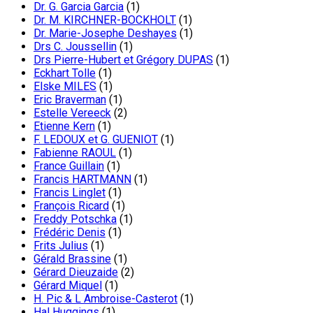
Dr. G. Garcia Garcia
(1)
Dr. M. KIRCHNER-BOCKHOLT
(1)
Dr. Marie-Josephe Deshayes
(1)
Drs C. Joussellin
(1)
Drs Pierre-Hubert et Grégory DUPAS
(1)
Eckhart Tolle
(1)
Elske MILES
(1)
Eric Braverman
(1)
Estelle Vereeck
(2)
Etienne Kern
(1)
F. LEDOUX et G. GUENIOT
(1)
Fabienne RAOUL
(1)
France Guillain
(1)
Francis HARTMANN
(1)
Francis Linglet
(1)
François Ricard
(1)
Freddy Potschka
(1)
Frédéric Denis
(1)
Frits Julius
(1)
Gérald Brassine
(1)
Gérard Dieuzaide
(2)
Gérard Miquel
(1)
H. Pic & L Ambroise-Casterot
(1)
Hal Huggings
(1)