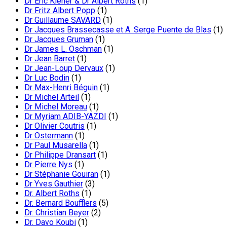
Dr Eric Kiener & Dr Albert Roths
(1)
Dr Fritz Albert Popp
(1)
Dr Guillaume SAVARD
(1)
Dr Jacques Brassecasse et A. Serge Puente de Blas
(1)
Dr Jacques Gruman
(1)
Dr James L. Oschman
(1)
Dr Jean Barret
(1)
Dr Jean-Loup Dervaux
(1)
Dr Luc Bodin
(1)
Dr Max-Henri Béguin
(1)
Dr Michel Arteil
(1)
Dr Michel Moreau
(1)
Dr Myriam ADIB-YAZDI
(1)
Dr Olivier Coutris
(1)
Dr Ostermann
(1)
Dr Paul Musarella
(1)
Dr Philippe Dransart
(1)
Dr Pierre Nys
(1)
Dr Stéphanie Gouiran
(1)
Dr Yves Gauthier
(3)
Dr. Albert Roths
(1)
Dr. Bernard Boufflers
(5)
Dr. Christian Beyer
(2)
Dr. Davo Koubi
(1)