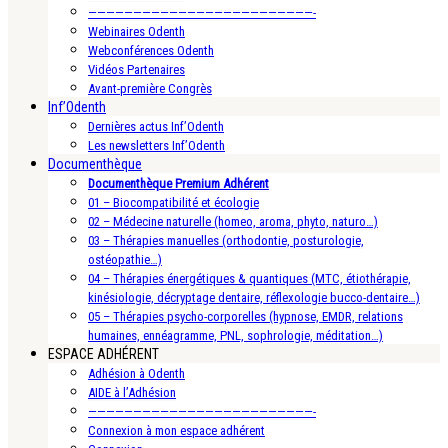
—————————————————————————-
Webinaires Odenth
Webconférences Odenth
Vidéos Partenaires
Avant-première Congrès
Inf’Odenth
Dernières actus Inf’Odenth
Les newsletters Inf’Odenth
Documenthèque
Documenthèque Premium Adhérent
01 – Biocompatibilité et écologie
02 – Médecine naturelle (homeo, aroma, phyto, naturo…)
03 – Thérapies manuelles (orthodontie, posturologie,
ostéopathie…)
04 – Thérapies énergétiques & quantiques (MTC, étiothérapie,
kinésiologie, décryptage dentaire, réflexologie bucco-dentaire…)
05 – Thérapies psycho-corporelles (hypnose, EMDR, relations
humaines, ennéagramme, PNL, sophrologie, méditation…)
ESPACE ADHÉRENT
Adhésion à Odenth
AIDE à l’Adhésion
—————————————————————————-
Connexion à mon espace adhérent