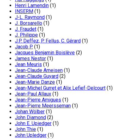
Henri Lamendin
(1)
INSERM
(1)
J-L. Raymond
(1)
J. Borsarello
(1)
J. Fraudet
(1)
J. Philippe
(1)
J.P. Deffez, P. Fellus, C. Gérard
(1)
Jacob P.
(1)
Jacques Benjamin Boislève
(2)
James Nestor
(1)
Jean Meuris
(1)
Jean-Claude Ameisen
(1)
Jean-Claude Guyard
(2)
Jean-Marie Danze
(1)
Jean-Michel Gurret et Alix Lefief-Delcourt
(1)
Jean-Paul Allaux
(1)
Jean-Pierre Amigues
(1)
Jean-Pierre Meersseman
(1)
Johan Wölber
(1)
John Diamond
(2)
John E. Upiedger
(1)
John Thie
(1)
John Upledger
(1)