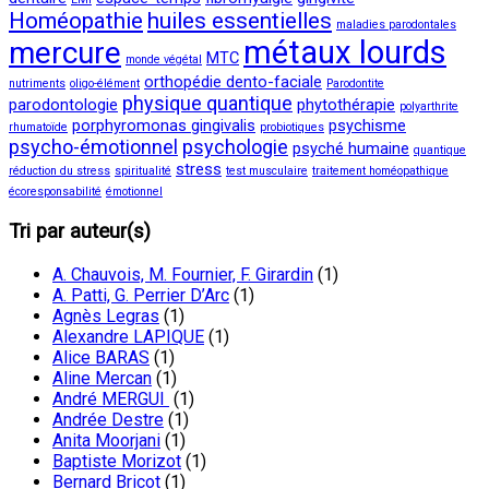
Homéopathie
huiles essentielles
maladies parodontales
métaux lourds
mercure
MTC
monde végétal
orthopédie dento-faciale
nutriments
oligo-élément
Parodontite
physique quantique
parodontologie
phytothérapie
polyarthrite
porphyromonas gingivalis
psychisme
rhumatoïde
probiotiques
psycho-émotionnel
psychologie
psyché humaine
quantique
stress
réduction du stress
spiritualité
test musculaire
traitement homéopathique
écoresponsabilité
émotionnel
Tri par auteur(s)
A. Chauvois, M. Fournier, F. Girardin
(1)
A. Patti, G. Perrier D’Arc
(1)
Agnès Legras
(1)
Alexandre LAPIQUE
(1)
Alice BARAS
(1)
Aline Mercan
(1)
André MERGUI
(1)
Andrée Destre
(1)
Anita Moorjani
(1)
Baptiste Morizot
(1)
Bernard Bricot
(1)