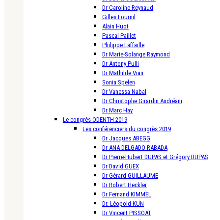
Dr Caroline Reynaud
Gilles Fournil
Alain Huot
Pascal Paillet
Philippe Laffaille
Dr Marie-Solange Raymond
Dr Antony Pulli
Dr Mathilde Vian
Sonia Spelen
Dr Vanessa Nabal
Dr Christophe Girardin Andréani
Dr Marc Hay
Le congrès ODENTH 2019
Les conférenciers du congrès 2019
Dr Jacques ABEGG
Dr ANA DELGADO RABADA
Dr Pierre-Hubert DUPAS et Grégory DUPAS
Dr David GUEX
Dr Gérard GUILLAUME
Dr Robert Heckler
Dr Fernand KIMMEL
Dr. Léopold KUN
Dr Vincent PISSOAT