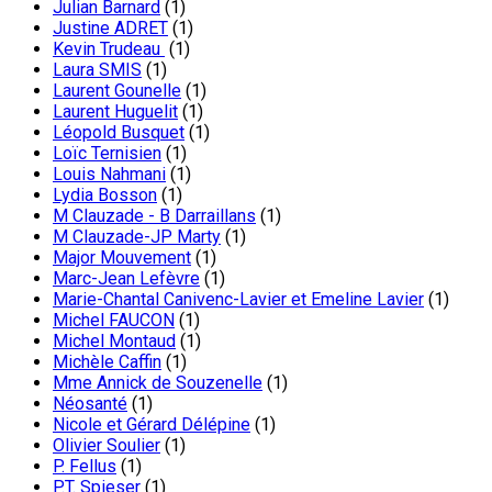
Julian Barnard
(1)
Justine ADRET
(1)
Kevin Trudeau
(1)
Laura SMIS
(1)
Laurent Gounelle
(1)
Laurent Huguelit
(1)
Léopold Busquet
(1)
Loïc Ternisien
(1)
Louis Nahmani
(1)
Lydia Bosson
(1)
M Clauzade - B Darraillans
(1)
M Clauzade-JP Marty
(1)
Major Mouvement
(1)
Marc-Jean Lefèvre
(1)
Marie-Chantal Canivenc-Lavier et Emeline Lavier
(1)
Michel FAUCON
(1)
Michel Montaud
(1)
Michèle Caffin
(1)
Mme Annick de Souzenelle
(1)
Néosanté
(1)
Nicole et Gérard Délépine
(1)
Olivier Soulier
(1)
P. Fellus
(1)
P.T. Spieser
(1)