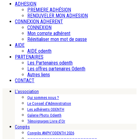
ADHESION
PREMIERE ADHÉSION
RENOUVELER MON ADHESION
CONNEXION ADHERENT
CONNEXION
Mon compte adhérent
Réinitialiser mon mot de passe
AIDE
AIDE odenth
PARTENAIRES
Les Partenaires odenth
Les offres partenaires Odenth
Autres liens
CONTACT
L’association
Qui sommes nous ?
Le Conseil d’Administration
Les adhérents ODENTH
Galerie Photo Odenth
Témoignages Livre d’Or
Congrès
Congrès ANPH’ODENTH 2026
—————————————————————————-