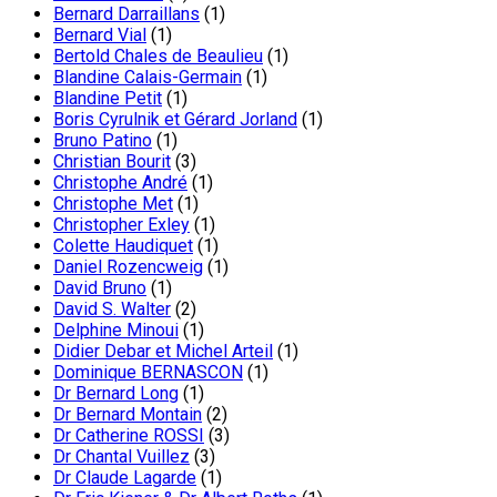
Bernard Darraillans
(1)
Bernard Vial
(1)
Bertold Chales de Beaulieu
(1)
Blandine Calais-Germain
(1)
Blandine Petit
(1)
Boris Cyrulnik et Gérard Jorland
(1)
Bruno Patino
(1)
Christian Bourit
(3)
Christophe André
(1)
Christophe Met
(1)
Christopher Exley
(1)
Colette Haudiquet
(1)
Daniel Rozencweig
(1)
David Bruno
(1)
David S. Walter
(2)
Delphine Minoui
(1)
Didier Debar et Michel Arteil
(1)
Dominique BERNASCON
(1)
Dr Bernard Long
(1)
Dr Bernard Montain
(2)
Dr Catherine ROSSI
(3)
Dr Chantal Vuillez
(3)
Dr Claude Lagarde
(1)