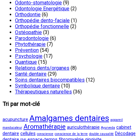
Odonto-stomatologie
(9)
Odontologie Energétique
(2)
Orthodontie
(6)
Orthopédie dento-faciale
(1)
Orthopédie fonctionnelle
(2)
Ostéopathie
(3)
Parodontologie
(6)
Phytothérapie
(7)
Prévention
(54)
Psychologie
(17)
Quantique
(15)
Relations dents/organes
(8)
Santé dentaire
(29)
Soins dentaires biocompatibles
(12)
Symbolique dentaire
(10)
Thérapeutiques naturelles
(36)
Tri par mot-clé
Amalgames dentaires
acupuncture
appareil
Aromathérapie
auriculothérapie
cabinet
manducateur
Ayurveda
dentaire
cellules
Décodage
conscience
conscience de la terre
double causalité
dentaire
espace-temps
fibromyalgie
gingivite
EMI