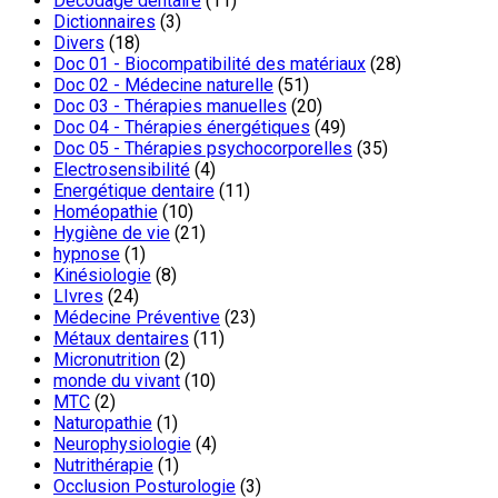
Décodage dentaire
(11)
Dictionnaires
(3)
Divers
(18)
Doc 01 - Biocompatibilité des matériaux
(28)
Doc 02 - Médecine naturelle
(51)
Doc 03 - Thérapies manuelles
(20)
Doc 04 - Thérapies énergétiques
(49)
Doc 05 - Thérapies psychocorporelles
(35)
Electrosensibilité
(4)
Energétique dentaire
(11)
Homéopathie
(10)
Hygiène de vie
(21)
hypnose
(1)
Kinésiologie
(8)
LIvres
(24)
Médecine Préventive
(23)
Métaux dentaires
(11)
Micronutrition
(2)
monde du vivant
(10)
MTC
(2)
Naturopathie
(1)
Neurophysiologie
(4)
Nutrithérapie
(1)
Occlusion Posturologie
(3)