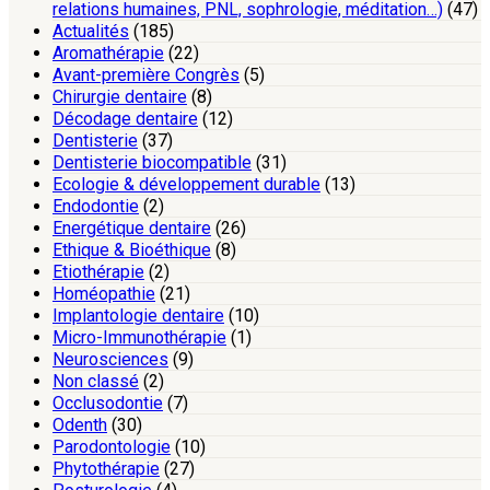
relations humaines, PNL, sophrologie, méditation…)
(47)
Actualités
(185)
Aromathérapie
(22)
Avant-première Congrès
(5)
Chirurgie dentaire
(8)
Décodage dentaire
(12)
Dentisterie
(37)
Dentisterie biocompatible
(31)
Ecologie & développement durable
(13)
Endodontie
(2)
Energétique dentaire
(26)
Ethique & Bioéthique
(8)
Etiothérapie
(2)
Homéopathie
(21)
Implantologie dentaire
(10)
Micro-Immunothérapie
(1)
Neurosciences
(9)
Non classé
(2)
Occlusodontie
(7)
Odenth
(30)
Parodontologie
(10)
Phytothérapie
(27)