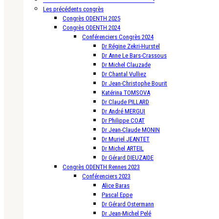
Les précédents congrès
Congrès ODENTH 2025
Congrès ODENTH 2024
Conférenciers Congrès 2024
Dr Régine Zekri-Hurstel
Dr Anne Le Bars-Crassous
Dr Michel Clauzade
Dr Chantal Vulliez
Dr Jean-Christophe Bourit
Katérina TOMSOVA
Dr Claude PILLARD
Dr André MERGUI
Dr Philippe COAT
Dr Jean-Claude MONIN
Dr Muriel JEANTET
Dr Michel ARTEIL
Dr Gérard DIEUZAIDE
Congrès ODENTH Rennes 2023
Conférenciers 2023
Alice Baras
Pascal Eppe
Dr Gérard Ostermann
Dr Jean-Michel Pelé