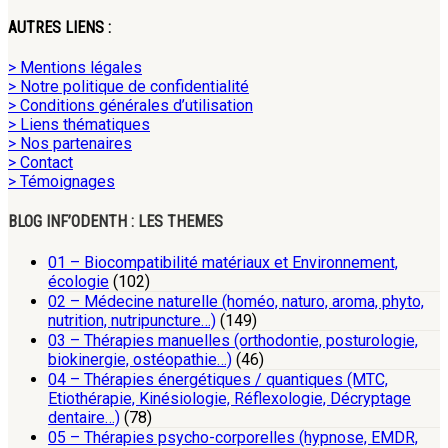
AUTRES LIENS :
> Mentions légales
> Notre politique de confidentialité
> Conditions générales d’utilisation
> Liens thématiques
> Nos partenaires
> Contact
> Témoignages
BLOG INF’ODENTH : LES THEMES
01 – Biocompatibilité matériaux et Environnement,
écologie
(102)
02 – Médecine naturelle (homéo, naturo, aroma, phyto,
nutrition, nutripuncture…)
(149)
03 – Thérapies manuelles (orthodontie, posturologie,
biokinergie, ostéopathie…)
(46)
04 – Thérapies énergétiques / quantiques (MTC,
Etiothérapie, Kinésiologie, Réflexologie, Décryptage
dentaire…)
(78)
05 – Thérapies psycho-corporelles (hypnose, EMDR,