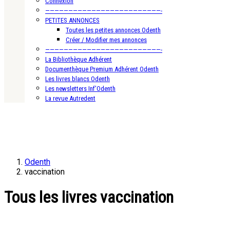
Connexion
—————————————————————————-
PETITES ANNONCES
Toutes les petites annonces Odenth
Créer / Modifier mes annonces
—————————————————————————-
La Bibliothèque Adhérent
Documenthèque Premium Adhérent Odenth
Les livres blancs Odenth
Les newsletters Inf’Odenth
La revue Autredent
Odenth
vaccination
Tous les livres vaccination