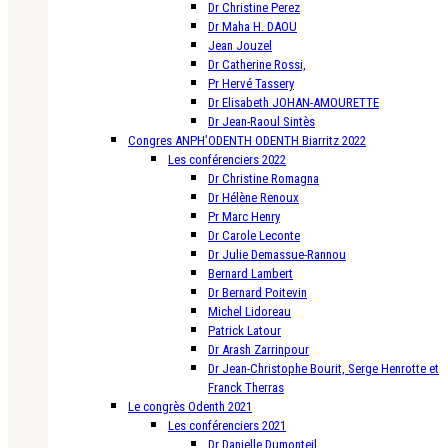
Dr Christine Perez
Dr Maha H. DAOU
Jean Jouzel
Dr Catherine Rossi,
Pr Hervé Tassery
Dr Elisabeth JOHAN-AMOURETTE
Dr Jean-Raoul Sintès
Congres ANPH’ODENTH ODENTH Biarritz 2022
Les conférenciers 2022
Dr Christine Romagna
Dr Hélène Renoux
Pr Marc Henry
Dr Carole Leconte
Dr Julie Demassue-Rannou
Bernard Lambert
Dr Bernard Poitevin
Michel Lidoreau
Patrick Latour
Dr Arash Zarrinpour
Dr Jean-Christophe Bourit, Serge Henrotte et
Franck Therras
Le congrès Odenth 2021
Les conférenciers 2021
Dr Danielle Dumonteil