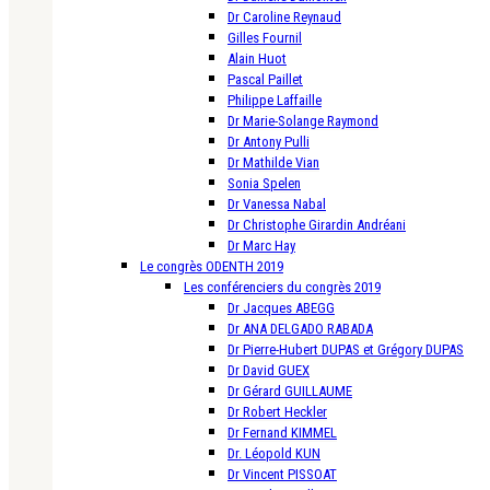
Dr Caroline Reynaud
Gilles Fournil
Alain Huot
Pascal Paillet
Philippe Laffaille
Dr Marie-Solange Raymond
Dr Antony Pulli
Dr Mathilde Vian
Sonia Spelen
Dr Vanessa Nabal
Dr Christophe Girardin Andréani
Dr Marc Hay
Le congrès ODENTH 2019
Les conférenciers du congrès 2019
Dr Jacques ABEGG
Dr ANA DELGADO RABADA
Dr Pierre-Hubert DUPAS et Grégory DUPAS
Dr David GUEX
Dr Gérard GUILLAUME
Dr Robert Heckler
Dr Fernand KIMMEL
Dr. Léopold KUN
Dr Vincent PISSOAT