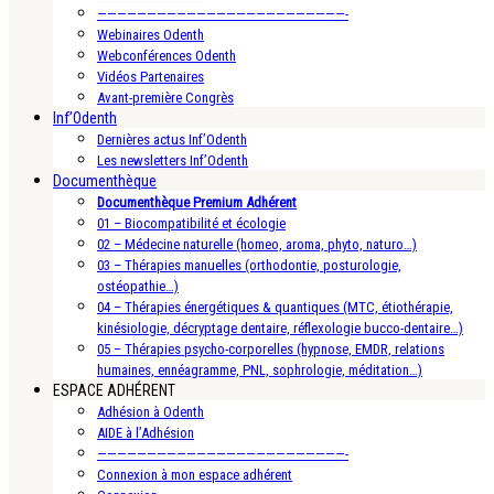
—————————————————————————-
Webinaires Odenth
Webconférences Odenth
Vidéos Partenaires
Avant-première Congrès
Inf’Odenth
Dernières actus Inf’Odenth
Les newsletters Inf’Odenth
Documenthèque
Documenthèque Premium Adhérent
01 – Biocompatibilité et écologie
02 – Médecine naturelle (homeo, aroma, phyto, naturo…)
03 – Thérapies manuelles (orthodontie, posturologie,
ostéopathie…)
04 – Thérapies énergétiques & quantiques (MTC, étiothérapie,
kinésiologie, décryptage dentaire, réflexologie bucco-dentaire…)
05 – Thérapies psycho-corporelles (hypnose, EMDR, relations
humaines, ennéagramme, PNL, sophrologie, méditation…)
ESPACE ADHÉRENT
Adhésion à Odenth
AIDE à l’Adhésion
—————————————————————————-
Connexion à mon espace adhérent