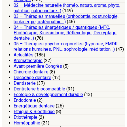
02 – Médecine naturelle (homéo, naturo, aroma, phyto,
nutrition, nutripuncture…)
(149)
03 – Thérapies manuelles (orthodontie, posturologie,
biokinergie, ostéopathie…)
(46)
04 – Thérapies énergétiques / quantiques (MTC,
Etiothérapie, Kinésiologie, Réflexologie, Décryptage
dentaire…)
(78)
05 – Thérapies psycho-corporelles (hypnose, EMDR,
relations humaines, PNL, sophrologie, méditation…)
(47)
Actualités
(185)
Aromathérapie
(22)
Avant-première Congrès
(5)
Chirurgie dentaire
(8)
Décodage dentaire
(12)
Dentisterie
(37)
Dentisterie biocompatible
(31)
Ecologie & développement durable
(13)
Endodontie
(2)
Energétique dentaire
(26)
Ethique & Bioéthique
(8)
Etiothérapie
(2)
Homéopathie
(21)