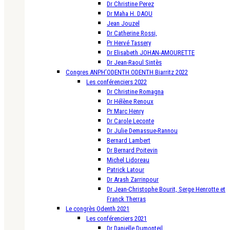
Dr Christine Perez
Dr Maha H. DAOU
Jean Jouzel
Dr Catherine Rossi,
Pr Hervé Tassery
Dr Elisabeth JOHAN-AMOURETTE
Dr Jean-Raoul Sintès
Congres ANPH’ODENTH ODENTH Biarritz 2022
Les conférenciers 2022
Dr Christine Romagna
Dr Hélène Renoux
Pr Marc Henry
Dr Carole Leconte
Dr Julie Demassue-Rannou
Bernard Lambert
Dr Bernard Poitevin
Michel Lidoreau
Patrick Latour
Dr Arash Zarrinpour
Dr Jean-Christophe Bourit, Serge Henrotte et
Franck Therras
Le congrès Odenth 2021
Les conférenciers 2021
Dr Danielle Dumonteil