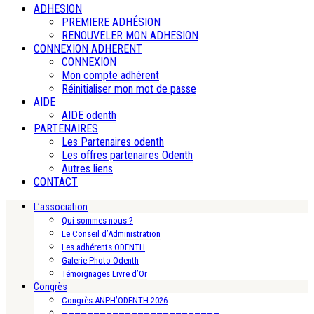
ADHESION
PREMIERE ADHÉSION
RENOUVELER MON ADHESION
CONNEXION ADHERENT
CONNEXION
Mon compte adhérent
Réinitialiser mon mot de passe
AIDE
AIDE odenth
PARTENAIRES
Les Partenaires odenth
Les offres partenaires Odenth
Autres liens
CONTACT
L’association
Qui sommes nous ?
Le Conseil d’Administration
Les adhérents ODENTH
Galerie Photo Odenth
Témoignages Livre d’Or
Congrès
Congrès ANPH’ODENTH 2026
—————————————————————————-