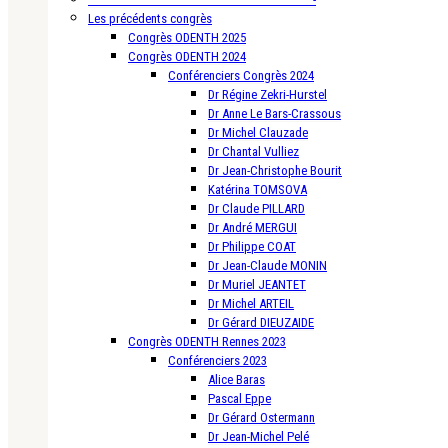
Les précédents congrès
Congrès ODENTH 2025
Congrès ODENTH 2024
Conférenciers Congrès 2024
Dr Régine Zekri-Hurstel
Dr Anne Le Bars-Crassous
Dr Michel Clauzade
Dr Chantal Vulliez
Dr Jean-Christophe Bourit
Katérina TOMSOVA
Dr Claude PILLARD
Dr André MERGUI
Dr Philippe COAT
Dr Jean-Claude MONIN
Dr Muriel JEANTET
Dr Michel ARTEIL
Dr Gérard DIEUZAIDE
Congrès ODENTH Rennes 2023
Conférenciers 2023
Alice Baras
Pascal Eppe
Dr Gérard Ostermann
Dr Jean-Michel Pelé