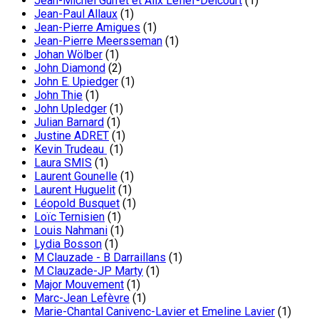
Jean-Michel Gurret et Alix Lefief-Delcourt
(1)
Jean-Paul Allaux
(1)
Jean-Pierre Amigues
(1)
Jean-Pierre Meersseman
(1)
Johan Wölber
(1)
John Diamond
(2)
John E. Upiedger
(1)
John Thie
(1)
John Upledger
(1)
Julian Barnard
(1)
Justine ADRET
(1)
Kevin Trudeau
(1)
Laura SMIS
(1)
Laurent Gounelle
(1)
Laurent Huguelit
(1)
Léopold Busquet
(1)
Loïc Ternisien
(1)
Louis Nahmani
(1)
Lydia Bosson
(1)
M Clauzade - B Darraillans
(1)
M Clauzade-JP Marty
(1)
Major Mouvement
(1)
Marc-Jean Lefèvre
(1)
Marie-Chantal Canivenc-Lavier et Emeline Lavier
(1)