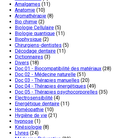
Amalgames
(11)
Anatomie
(10)
Aromathérapie
(8)
Bio chimie
(2)
Biologie Cellulaire
(5)
Biologie quantique
(11)
Biophysique
(2)
Chirurgiens-dentistes
(5)
Décodage dentaire
(11)
Dictionnaires
(3)
Divers
(18)
Doc 01 - Biocompatibilité des matériaux
(28)
Doc 02 - Médecine naturelle
(51)
Doc 03 - Thérapies manuelles
(20)
Doc 04 - Thérapies énergétiques
(49)
Doc 05 - Thérapies psychocorporelles
(35)
Electrosensibilité
(4)
Energétique dentaire
(11)
Homéopathie
(10)
Hygiène de vie
(21)
hypnose
(1)
Kinésiologie
(8)
LIvres
(24)