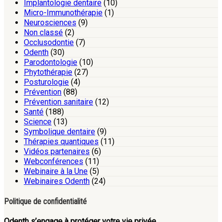
Implantologie dentaire
(10)
Micro-Immunothérapie
(1)
Neurosciences
(9)
Non classé
(2)
Occlusodontie
(7)
Odenth
(30)
Parodontologie
(10)
Phytothérapie
(27)
Posturologie
(4)
Prévention
(88)
Prévention sanitaire
(12)
Santé
(188)
Science
(13)
Symbolique dentaire
(9)
Thérapies quantiques
(11)
Vidéos partenaires
(6)
Webconférences
(11)
Webinaire à la Une
(5)
Webinaires Odenth
(24)
Politique de confidentialité
Odenth s’engage à protéger votre vie privée.