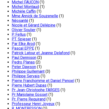
Michel FAUCON
(1)
Michel Montaud
(1)
Michèle Caffin
(1)
Mme Annick de Souzenelle
(1)
Néosanté
(1)
Nicole et Gérard Délépine
(1)
Olivier Soulier
(1)
P. Fellus
(1)
P.T. Spieser
(1)
Par Elke Arod
(1)
Pascal EPPE
(1)
Patrick Latour et Jeanne Delafond
(1)
Paul Dennison
(2)
Pedro Planas
(2)
Peter Dawson
(1)
Philippe Guillemant
(3)
Philippe Servais
(1)
Pierre Franchomme et Daniel Penoel
(1)
Pierre Hubert Dupas
(1)
Pr Jean-Christophe FARGES
(1)
Pr Marjolaine Gosset
(1)
Pr. Pierre Requirand
(1)
Professeur Henri Joyeux
(1)
R. MONTBESSON
(1)