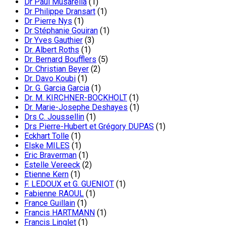
Dr Paul Musarella
(1)
Dr Philippe Dransart
(1)
Dr Pierre Nys
(1)
Dr Stéphanie Gouiran
(1)
Dr Yves Gauthier
(3)
Dr. Albert Roths
(1)
Dr. Bernard Boufflers
(5)
Dr. Christian Beyer
(2)
Dr. Davo Koubi
(1)
Dr. G. Garcia Garcia
(1)
Dr. M. KIRCHNER-BOCKHOLT
(1)
Dr. Marie-Josephe Deshayes
(1)
Drs C. Joussellin
(1)
Drs Pierre-Hubert et Grégory DUPAS
(1)
Eckhart Tolle
(1)
Elske MILES
(1)
Eric Braverman
(1)
Estelle Vereeck
(2)
Etienne Kern
(1)
F. LEDOUX et G. GUENIOT
(1)
Fabienne RAOUL
(1)
France Guillain
(1)
Francis HARTMANN
(1)
Francis Linglet
(1)