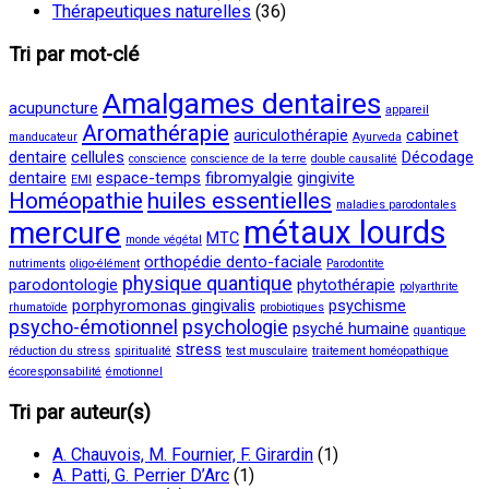
Thérapeutiques naturelles
(36)
Tri par mot-clé
Amalgames dentaires
acupuncture
appareil
Aromathérapie
auriculothérapie
cabinet
manducateur
Ayurveda
dentaire
cellules
Décodage
conscience
conscience de la terre
double causalité
dentaire
espace-temps
fibromyalgie
gingivite
EMI
Homéopathie
huiles essentielles
maladies parodontales
métaux lourds
mercure
MTC
monde végétal
orthopédie dento-faciale
nutriments
oligo-élément
Parodontite
physique quantique
parodontologie
phytothérapie
polyarthrite
porphyromonas gingivalis
psychisme
rhumatoïde
probiotiques
psycho-émotionnel
psychologie
psyché humaine
quantique
stress
réduction du stress
spiritualité
test musculaire
traitement homéopathique
écoresponsabilité
émotionnel
Tri par auteur(s)
A. Chauvois, M. Fournier, F. Girardin
(1)
A. Patti, G. Perrier D’Arc
(1)