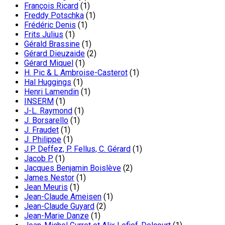
François Ricard
(1)
Freddy Potschka
(1)
Frédéric Denis
(1)
Frits Julius
(1)
Gérald Brassine
(1)
Gérard Dieuzaide
(2)
Gérard Miquel
(1)
H. Pic & L Ambroise-Casterot
(1)
Hal Huggings
(1)
Henri Lamendin
(1)
INSERM
(1)
J-L. Raymond
(1)
J. Borsarello
(1)
J. Fraudet
(1)
J. Philippe
(1)
J.P. Deffez, P. Fellus, C. Gérard
(1)
Jacob P.
(1)
Jacques Benjamin Boislève
(2)
James Nestor
(1)
Jean Meuris
(1)
Jean-Claude Ameisen
(1)
Jean-Claude Guyard
(2)
Jean-Marie Danze
(1)