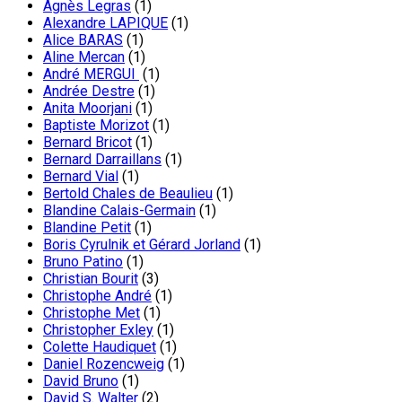
Agnès Legras
(1)
Alexandre LAPIQUE
(1)
Alice BARAS
(1)
Aline Mercan
(1)
André MERGUI
(1)
Andrée Destre
(1)
Anita Moorjani
(1)
Baptiste Morizot
(1)
Bernard Bricot
(1)
Bernard Darraillans
(1)
Bernard Vial
(1)
Bertold Chales de Beaulieu
(1)
Blandine Calais-Germain
(1)
Blandine Petit
(1)
Boris Cyrulnik et Gérard Jorland
(1)
Bruno Patino
(1)
Christian Bourit
(3)
Christophe André
(1)
Christophe Met
(1)
Christopher Exley
(1)
Colette Haudiquet
(1)
Daniel Rozencweig
(1)
David Bruno
(1)
David S. Walter
(2)