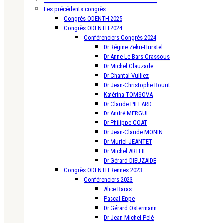
Les précédents congrès
Congrès ODENTH 2025
Congrès ODENTH 2024
Conférenciers Congrès 2024
Dr Régine Zekri-Hurstel
Dr Anne Le Bars-Crassous
Dr Michel Clauzade
Dr Chantal Vulliez
Dr Jean-Christophe Bourit
Katérina TOMSOVA
Dr Claude PILLARD
Dr André MERGUI
Dr Philippe COAT
Dr Jean-Claude MONIN
Dr Muriel JEANTET
Dr Michel ARTEIL
Dr Gérard DIEUZAIDE
Congrès ODENTH Rennes 2023
Conférenciers 2023
Alice Baras
Pascal Eppe
Dr Gérard Ostermann
Dr Jean-Michel Pelé