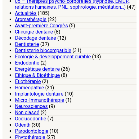
05 – Thérapies psycho-corporelles (hypnose, EMDR,
relations humaines, PNL, sophrologie, méditation…)
(47)
Actualités
(185)
Aromathérapie
(22)
Avant-première Congrès
(5)
Chirurgie dentaire
(8)
Décodage dentaire
(12)
Dentisterie
(37)
Dentisterie biocompatible
(31)
Ecologie & développement durable
(13)
Endodontie
(2)
Energétique dentaire
(26)
Ethique & Bioéthique
(8)
Etiothérapie
(2)
Homéopathie
(21)
Implantologie dentaire
(10)
Micro-Immunothérapie
(1)
Neurosciences
(9)
Non classé
(2)
Occlusodontie
(7)
Odenth
(30)
Parodontologie
(10)
Phytothérapie
(27)