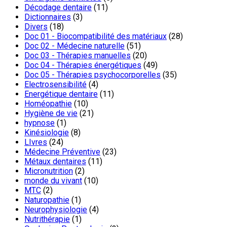
Décodage dentaire
(11)
Dictionnaires
(3)
Divers
(18)
Doc 01 - Biocompatibilité des matériaux
(28)
Doc 02 - Médecine naturelle
(51)
Doc 03 - Thérapies manuelles
(20)
Doc 04 - Thérapies énergétiques
(49)
Doc 05 - Thérapies psychocorporelles
(35)
Electrosensibilité
(4)
Energétique dentaire
(11)
Homéopathie
(10)
Hygiène de vie
(21)
hypnose
(1)
Kinésiologie
(8)
LIvres
(24)
Médecine Préventive
(23)
Métaux dentaires
(11)
Micronutrition
(2)
monde du vivant
(10)
MTC
(2)
Naturopathie
(1)
Neurophysiologie
(4)
Nutrithérapie
(1)