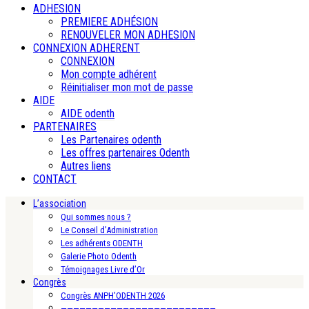
ADHESION
PREMIERE ADHÉSION
RENOUVELER MON ADHESION
CONNEXION ADHERENT
CONNEXION
Mon compte adhérent
Réinitialiser mon mot de passe
AIDE
AIDE odenth
PARTENAIRES
Les Partenaires odenth
Les offres partenaires Odenth
Autres liens
CONTACT
L’association
Qui sommes nous ?
Le Conseil d’Administration
Les adhérents ODENTH
Galerie Photo Odenth
Témoignages Livre d’Or
Congrès
Congrès ANPH’ODENTH 2026
—————————————————————————-