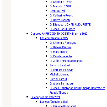
Dr Christine Perez
Dr Maha H. DAOU
Jean Jouzel
Dr Catherine Rossi,
Pr Hervé Tassery
Dr Elisabeth JOHAN-AMOURETTE
Dr Jean-Raoul Sintès
Congres ANPH’ODENTH ODENTH Biarritz 2022
Les conférenciers 2022
Dr Christine Romagna
Dr Hélène Renoux
Pr Marc Henry
Dr Carole Leconte
Dr Julie Demassue-Rannou
Bernard Lambert
Dr Bernard Poitevin
Michel Lidoreau
Patrick Latour
Dr Arash Zarrinpour
Dr Jean-Christophe Bourit, Serge Henrotte et
Franck Therras
Le congrès Odenth 2021
Les conférenciers 2021
Dr Danielle Dumonteil