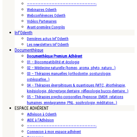
—————————————————————————-
Webinaires Odenth
Webconférences Odenth
Vidéos Partenaires
Avant-première Congrès
Inf’Odenth
Dernières actus Inf’Odenth
Les newsletters Inf’Odenth
Documenthèque
Documenthèque Premium Adhérent
01 – Biocompatibilité et écologie
02 – Médecine naturelle (homeo, aroma, phyto, naturo…)
03 – Thérapies manuelles (orthodontie, posturologie,
ostéopathie…)
04 – Thérapies énergétiques & quantiques (MTC, étiothérapie,
kinésiologie, décryptage dentaire, réflexologie bucco-dentaire…)
05 – Thérapies psycho-corporelles (hypnose, EMDR, relations
humaines, ennéagramme, PNL, sophrologie, méditation…)
ESPACE ADHÉRENT
Adhésion à Odenth
AIDE à l’Adhésion
—————————————————————————-
Connexion à mon espace adhérent