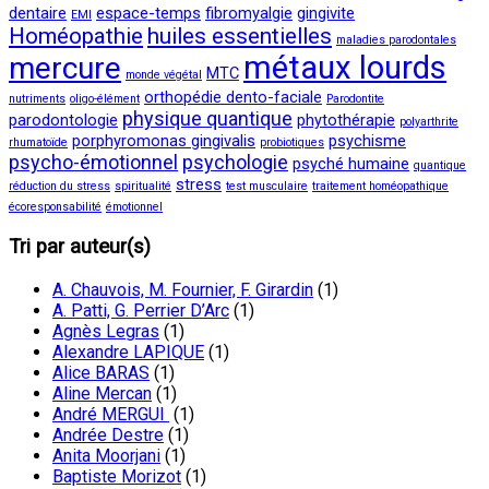
dentaire
espace-temps
fibromyalgie
gingivite
EMI
Homéopathie
huiles essentielles
maladies parodontales
métaux lourds
mercure
MTC
monde végétal
orthopédie dento-faciale
nutriments
oligo-élément
Parodontite
physique quantique
parodontologie
phytothérapie
polyarthrite
porphyromonas gingivalis
psychisme
rhumatoïde
probiotiques
psycho-émotionnel
psychologie
psyché humaine
quantique
stress
réduction du stress
spiritualité
test musculaire
traitement homéopathique
écoresponsabilité
émotionnel
Tri par auteur(s)
A. Chauvois, M. Fournier, F. Girardin
(1)
A. Patti, G. Perrier D’Arc
(1)
Agnès Legras
(1)
Alexandre LAPIQUE
(1)
Alice BARAS
(1)
Aline Mercan
(1)
André MERGUI
(1)
Andrée Destre
(1)
Anita Moorjani
(1)
Baptiste Morizot
(1)