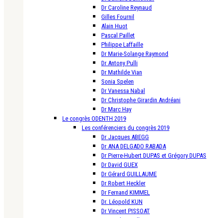
Dr Caroline Reynaud
Gilles Fournil
Alain Huot
Pascal Paillet
Philippe Laffaille
Dr Marie-Solange Raymond
Dr Antony Pulli
Dr Mathilde Vian
Sonia Spelen
Dr Vanessa Nabal
Dr Christophe Girardin Andréani
Dr Marc Hay
Le congrès ODENTH 2019
Les conférenciers du congrès 2019
Dr Jacques ABEGG
Dr ANA DELGADO RABADA
Dr Pierre-Hubert DUPAS et Grégory DUPAS
Dr David GUEX
Dr Gérard GUILLAUME
Dr Robert Heckler
Dr Fernand KIMMEL
Dr. Léopold KUN
Dr Vincent PISSOAT