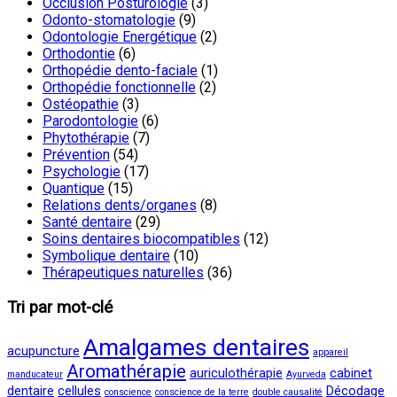
Occlusion Posturologie
(3)
Odonto-stomatologie
(9)
Odontologie Energétique
(2)
Orthodontie
(6)
Orthopédie dento-faciale
(1)
Orthopédie fonctionnelle
(2)
Ostéopathie
(3)
Parodontologie
(6)
Phytothérapie
(7)
Prévention
(54)
Psychologie
(17)
Quantique
(15)
Relations dents/organes
(8)
Santé dentaire
(29)
Soins dentaires biocompatibles
(12)
Symbolique dentaire
(10)
Thérapeutiques naturelles
(36)
Tri par mot-clé
Amalgames dentaires
acupuncture
appareil
Aromathérapie
auriculothérapie
cabinet
manducateur
Ayurveda
dentaire
cellules
Décodage
conscience
conscience de la terre
double causalité