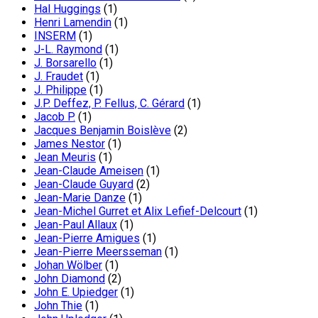
Hal Huggings
(1)
Henri Lamendin
(1)
INSERM
(1)
J-L. Raymond
(1)
J. Borsarello
(1)
J. Fraudet
(1)
J. Philippe
(1)
J.P. Deffez, P. Fellus, C. Gérard
(1)
Jacob P.
(1)
Jacques Benjamin Boislève
(2)
James Nestor
(1)
Jean Meuris
(1)
Jean-Claude Ameisen
(1)
Jean-Claude Guyard
(2)
Jean-Marie Danze
(1)
Jean-Michel Gurret et Alix Lefief-Delcourt
(1)
Jean-Paul Allaux
(1)
Jean-Pierre Amigues
(1)
Jean-Pierre Meersseman
(1)
Johan Wölber
(1)
John Diamond
(2)
John E. Upiedger
(1)
John Thie
(1)