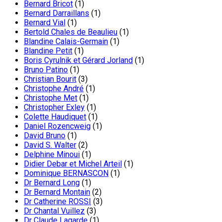
Bernard Bricot
(1)
Bernard Darraillans
(1)
Bernard Vial
(1)
Bertold Chales de Beaulieu
(1)
Blandine Calais-Germain
(1)
Blandine Petit
(1)
Boris Cyrulnik et Gérard Jorland
(1)
Bruno Patino
(1)
Christian Bourit
(3)
Christophe André
(1)
Christophe Met
(1)
Christopher Exley
(1)
Colette Haudiquet
(1)
Daniel Rozencweig
(1)
David Bruno
(1)
David S. Walter
(2)
Delphine Minoui
(1)
Didier Debar et Michel Arteil
(1)
Dominique BERNASCON
(1)
Dr Bernard Long
(1)
Dr Bernard Montain
(2)
Dr Catherine ROSSI
(3)
Dr Chantal Vuillez
(3)
Dr Claude Lagarde
(1)