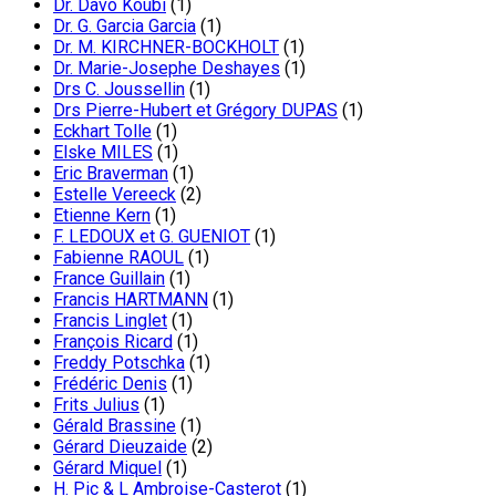
Dr. Davo Koubi
(1)
Dr. G. Garcia Garcia
(1)
Dr. M. KIRCHNER-BOCKHOLT
(1)
Dr. Marie-Josephe Deshayes
(1)
Drs C. Joussellin
(1)
Drs Pierre-Hubert et Grégory DUPAS
(1)
Eckhart Tolle
(1)
Elske MILES
(1)
Eric Braverman
(1)
Estelle Vereeck
(2)
Etienne Kern
(1)
F. LEDOUX et G. GUENIOT
(1)
Fabienne RAOUL
(1)
France Guillain
(1)
Francis HARTMANN
(1)
Francis Linglet
(1)
François Ricard
(1)
Freddy Potschka
(1)
Frédéric Denis
(1)
Frits Julius
(1)
Gérald Brassine
(1)
Gérard Dieuzaide
(2)
Gérard Miquel
(1)
H. Pic & L Ambroise-Casterot
(1)