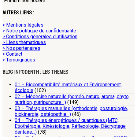
“Primum non nocere”.
AUTRES LIENS :
> Mentions légales
> Notre politique de confidentialité
> Conditions générales d’utilisation
> Liens thématiques
> Nos partenaires
> Contact
> Témoignages
BLOG INF’ODENTH : LES THEMES
01 – Biocompatibilité matériaux et Environnement,
écologie
(102)
02 – Médecine naturelle (homéo, naturo, aroma, phyto,
nutrition, nutripuncture…)
(149)
03 – Thérapies manuelles (orthodontie, posturologie,
biokinergie, ostéopathie…)
(46)
04 – Thérapies énergétiques / quantiques (MTC,
Etiothérapie, Kinésiologie, Réflexologie, Décryptage
dentaire…)
(78)