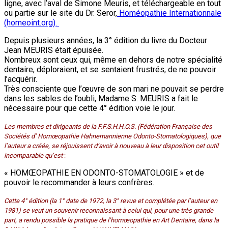
ligne, avec l’aval de Simone Meuris, et téléchargeable en tout
ou partie sur le site du Dr. Seror,
Homéopathie Internationnale
(homeoint.org).
Depuis plusieurs années, la 3° édition du livre du Docteur
Jean MEURIS était épuisée.
Nombreux sont ceux qui, même en dehors de notre spécialité
dentaire, déploraient, et se sentaient frustrés, de ne pouvoir
l’acquérir.
Très consciente que l’œuvre de son mari ne pouvait se perdre
dans les sables de l’oubli, Madame S. MEURIS a fait le
nécessaire pour que cette 4° édition voie le jour.
Les membres et dirigeants de la F.F.S.H.H.O.S. (Fédération Française des
Sociétés d’ Homœopathie
Hahnemannienne
Odonto-Stomatologiques), que
l’auteur a créée, se réjouissent d’avoir à nouveau à leur disposition cet outil
incomparable qu’est
:
« HOMŒOPATHIE EN ODONTO-STOMATOLOGIE » et de
pouvoir le recommander à leurs confrères.
Cette 4° édition (la 1° date de 1972, la 3° revue et complétée par l’auteur en
1981) se veut un souvenir reconnaissant à celui qui, pour une très grande
part, a rendu possible la pratique de l’homœopathie en Art Dentaire, dans la