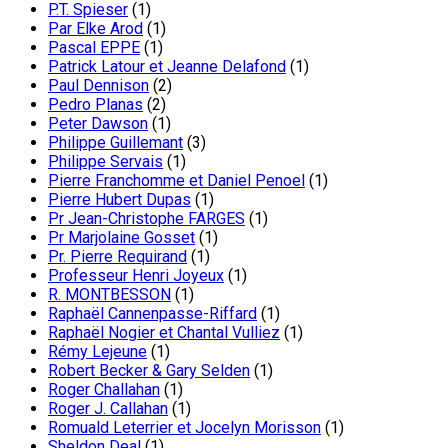
P.T. Spieser
(1)
Par Elke Arod
(1)
Pascal EPPE
(1)
Patrick Latour et Jeanne Delafond
(1)
Paul Dennison
(2)
Pedro Planas
(2)
Peter Dawson
(1)
Philippe Guillemant
(3)
Philippe Servais
(1)
Pierre Franchomme et Daniel Penoel
(1)
Pierre Hubert Dupas
(1)
Pr Jean-Christophe FARGES
(1)
Pr Marjolaine Gosset
(1)
Pr. Pierre Requirand
(1)
Professeur Henri Joyeux
(1)
R. MONTBESSON
(1)
Raphaël Cannenpasse-Riffard
(1)
Raphaël Nogier et Chantal Vulliez
(1)
Rémy Lejeune
(1)
Robert Becker & Gary Selden
(1)
Roger Challahan
(1)
Roger J. Callahan
(1)
Romuald Leterrier et Jocelyn Morisson
(1)
Sheldon Deal
(1)