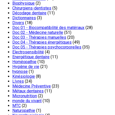
Biophysique
(2)
Chirurgiens-dentistes
(5)
Décodage dentaire
(11)
Dictionnaires
(3)
Divers
(18)
Doc 01 - Biocompatibilité des matériaux
(28)
Doc 02 - Médecine naturelle
(51)
Doc 03 - Thérapies manuelles
(20)
Doc 04 - Thérapies énergétiques
(49)
Doc 05 - Thérapies psychocorporelles
(35)
Electrosensibilité
(4)
Energétique dentaire
(11)
Homéopathie
(10)
Hygiène de vie
(21)
hypnose
(1)
Kinésiologie
(8)
LIvres
(24)
Médecine Préventive
(23)
Métaux dentaires
(11)
Micronutrition
(2)
monde du vivant
(10)
MTC
(2)
Naturopathie
(1)