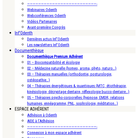
—————————————————————————-
Webinaires Odenth
Webconférences Odenth
Vidéos Partenaires
Avant-première Congrès
Inf’Odenth
Dernières actus Inf’Odenth
Les newsletters Inf’Odenth
Documenthèque
Documenthèque Premium Adhérent
01 – Biocompatibilité et écologie
02 – Médecine naturelle (homeo, aroma, phyto, naturo…)
03 – Thérapies manuelles (orthodontie, posturologie,
ostéopathie…)
04 – Thérapies énergétiques & quantiques (MTC, étiothérapie,
kinésiologie, décryptage dentaire, réflexologie bucco-dentaire…)
05 – Thérapies psycho-corporelles (hypnose, EMDR, relations
humaines, ennéagramme, PNL, sophrologie, méditation…)
ESPACE ADHÉRENT
Adhésion à Odenth
AIDE à l’Adhésion
—————————————————————————-
Connexion à mon espace adhérent