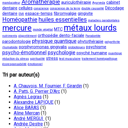
Aromathérapie
auriculothérapie
cabinet
manducateur
Ayurveda
dentaire
cellules
Décodage
conscience
conscience de la terre
double causalité
dentaire
espace-temps
fibromyalgie
gingivite
EMI
Homéopathie
huiles essentielles
maladies parodontales
métaux lourds
mercure
MTC
monde végétal
orthopédie dento-faciale
nutriments
oligo-élément
Parodontite
physique quantique
parodontologie
phytothérapie
polyarthrite
porphyromonas gingivalis
psychisme
rhumatoïde
probiotiques
psycho-émotionnel
psychologie
psyché humaine
quantique
stress
réduction du stress
spiritualité
test musculaire
traitement homéopathique
écoresponsabilité
émotionnel
Tri par auteur(s)
A. Chauvois, M. Fournier, F. Girardin
(1)
A. Patti, G. Perrier D’Arc
(1)
Agnès Legras
(1)
Alexandre LAPIQUE
(1)
Alice BARAS
(1)
Aline Mercan
(1)
André MERGUI
(1)
Andrée Destre
(1)