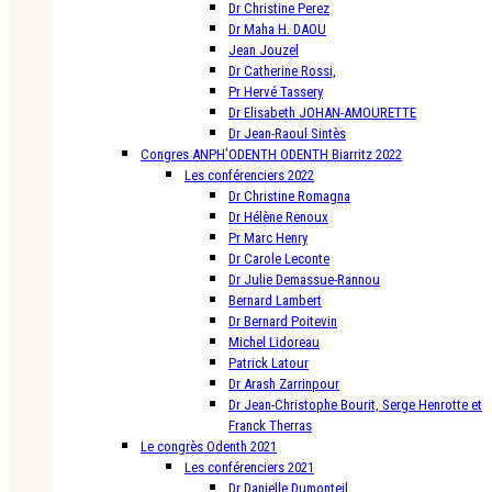
Dr Christine Perez
Dr Maha H. DAOU
Jean Jouzel
Dr Catherine Rossi,
Pr Hervé Tassery
Dr Elisabeth JOHAN-AMOURETTE
Dr Jean-Raoul Sintès
Congres ANPH’ODENTH ODENTH Biarritz 2022
Les conférenciers 2022
Dr Christine Romagna
Dr Hélène Renoux
Pr Marc Henry
Dr Carole Leconte
Dr Julie Demassue-Rannou
Bernard Lambert
Dr Bernard Poitevin
Michel Lidoreau
Patrick Latour
Dr Arash Zarrinpour
Dr Jean-Christophe Bourit, Serge Henrotte et
Franck Therras
Le congrès Odenth 2021
Les conférenciers 2021
Dr Danielle Dumonteil