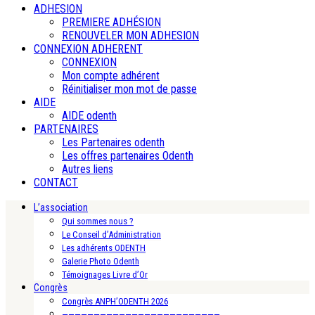
ADHESION
PREMIERE ADHÉSION
RENOUVELER MON ADHESION
CONNEXION ADHERENT
CONNEXION
Mon compte adhérent
Réinitialiser mon mot de passe
AIDE
AIDE odenth
PARTENAIRES
Les Partenaires odenth
Les offres partenaires Odenth
Autres liens
CONTACT
L’association
Qui sommes nous ?
Le Conseil d’Administration
Les adhérents ODENTH
Galerie Photo Odenth
Témoignages Livre d’Or
Congrès
Congrès ANPH’ODENTH 2026
—————————————————————————-