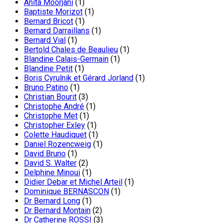
Anita Moorjani
(1)
Baptiste Morizot
(1)
Bernard Bricot
(1)
Bernard Darraillans
(1)
Bernard Vial
(1)
Bertold Chales de Beaulieu
(1)
Blandine Calais-Germain
(1)
Blandine Petit
(1)
Boris Cyrulnik et Gérard Jorland
(1)
Bruno Patino
(1)
Christian Bourit
(3)
Christophe André
(1)
Christophe Met
(1)
Christopher Exley
(1)
Colette Haudiquet
(1)
Daniel Rozencweig
(1)
David Bruno
(1)
David S. Walter
(2)
Delphine Minoui
(1)
Didier Debar et Michel Arteil
(1)
Dominique BERNASCON
(1)
Dr Bernard Long
(1)
Dr Bernard Montain
(2)
Dr Catherine ROSSI
(3)