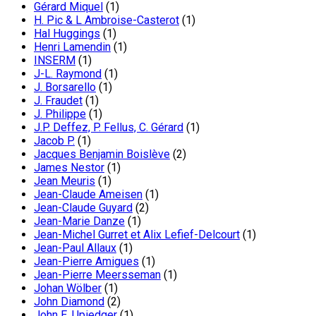
Gérard Miquel
(1)
H. Pic & L Ambroise-Casterot
(1)
Hal Huggings
(1)
Henri Lamendin
(1)
INSERM
(1)
J-L. Raymond
(1)
J. Borsarello
(1)
J. Fraudet
(1)
J. Philippe
(1)
J.P. Deffez, P. Fellus, C. Gérard
(1)
Jacob P.
(1)
Jacques Benjamin Boislève
(2)
James Nestor
(1)
Jean Meuris
(1)
Jean-Claude Ameisen
(1)
Jean-Claude Guyard
(2)
Jean-Marie Danze
(1)
Jean-Michel Gurret et Alix Lefief-Delcourt
(1)
Jean-Paul Allaux
(1)
Jean-Pierre Amigues
(1)
Jean-Pierre Meersseman
(1)
Johan Wölber
(1)
John Diamond
(2)
John E. Upiedger
(1)