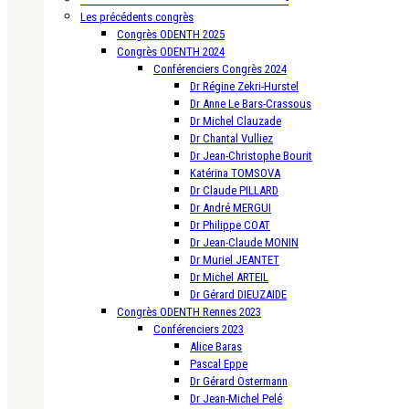
Les précédents congrès
Congrès ODENTH 2025
Congrès ODENTH 2024
Conférenciers Congrès 2024
Dr Régine Zekri-Hurstel
Dr Anne Le Bars-Crassous
Dr Michel Clauzade
Dr Chantal Vulliez
Dr Jean-Christophe Bourit
Katérina TOMSOVA
Dr Claude PILLARD
Dr André MERGUI
Dr Philippe COAT
Dr Jean-Claude MONIN
Dr Muriel JEANTET
Dr Michel ARTEIL
Dr Gérard DIEUZAIDE
Congrès ODENTH Rennes 2023
Conférenciers 2023
Alice Baras
Pascal Eppe
Dr Gérard Ostermann
Dr Jean-Michel Pelé