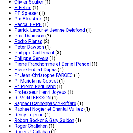
Olivier Soulier
(1)
P. Fellus
(1)
P.T. Spieser
(1)
Par Elke Arod
(1)
Pascal EPPE
(1)
Patrick Latour et Jeanne Delafond
(1)
Paul Dennison
(2)
Pedro Planas
(2)
Peter Dawson
(1)
Philippe Guillemant
(3)
Philippe Servais
(1)
Pierre Franchomme et Daniel Penoel
(1)
Pierre Hubert Dupas
(1)
Pr Jean-Christophe FARGES
(1)
Pr Marjolaine Gosset
(1)
Pr. Pierre Requirand
(1)
Professeur Henri Joyeux
(1)
R. MONTBESSON
(1)
Raphaël Cannenpasse-Riffard
(1)
Raphaël Nogier et Chantal Vulliez
(1)
Rémy Lejeune
(1)
Robert Becker & Gary Selden
(1)
Roger Challahan
(1)
Roger J. Callahan
(1)