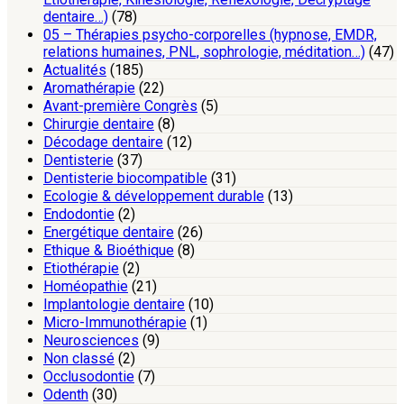
dentaire…)
(78)
05 – Thérapies psycho-corporelles (hypnose, EMDR,
relations humaines, PNL, sophrologie, méditation…)
(47)
Actualités
(185)
Aromathérapie
(22)
Avant-première Congrès
(5)
Chirurgie dentaire
(8)
Décodage dentaire
(12)
Dentisterie
(37)
Dentisterie biocompatible
(31)
Ecologie & développement durable
(13)
Endodontie
(2)
Energétique dentaire
(26)
Ethique & Bioéthique
(8)
Etiothérapie
(2)
Homéopathie
(21)
Implantologie dentaire
(10)
Micro-Immunothérapie
(1)
Neurosciences
(9)
Non classé
(2)
Occlusodontie
(7)
Odenth
(30)