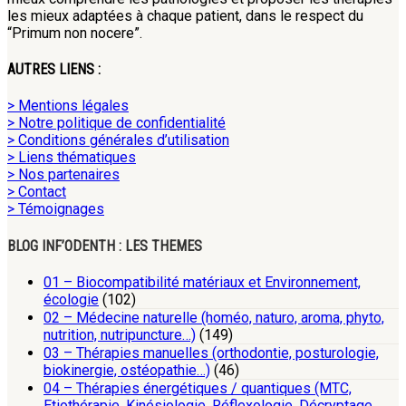
les mieux adaptées à chaque patient, dans le respect du
“Primum non nocere”.
AUTRES LIENS :
> Mentions légales
> Notre politique de confidentialité
> Conditions générales d’utilisation
> Liens thématiques
> Nos partenaires
> Contact
> Témoignages
BLOG INF’ODENTH : LES THEMES
01 – Biocompatibilité matériaux et Environnement,
écologie
(102)
02 – Médecine naturelle (homéo, naturo, aroma, phyto,
nutrition, nutripuncture…)
(149)
03 – Thérapies manuelles (orthodontie, posturologie,
biokinergie, ostéopathie…)
(46)
04 – Thérapies énergétiques / quantiques (MTC,
Etiothérapie, Kinésiologie, Réflexologie, Décryptage