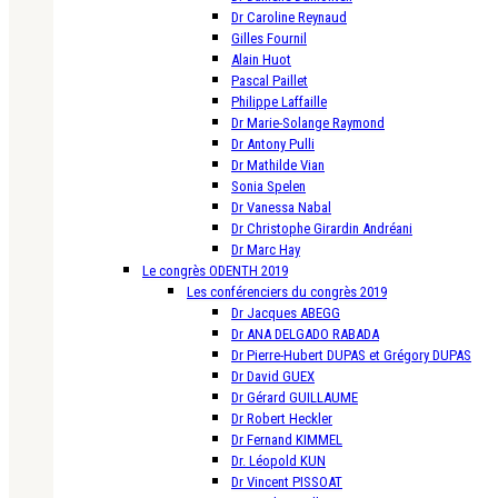
Dr Caroline Reynaud
Gilles Fournil
Alain Huot
Pascal Paillet
Philippe Laffaille
Dr Marie-Solange Raymond
Dr Antony Pulli
Dr Mathilde Vian
Sonia Spelen
Dr Vanessa Nabal
Dr Christophe Girardin Andréani
Dr Marc Hay
Le congrès ODENTH 2019
Les conférenciers du congrès 2019
Dr Jacques ABEGG
Dr ANA DELGADO RABADA
Dr Pierre-Hubert DUPAS et Grégory DUPAS
Dr David GUEX
Dr Gérard GUILLAUME
Dr Robert Heckler
Dr Fernand KIMMEL
Dr. Léopold KUN
Dr Vincent PISSOAT