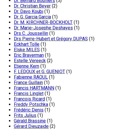
Dr. Bernard Boufflers
(5)
Dr. Christian Beyer
(2)
Dr. Davo Koubi
(1)
Dr. G. Garcia Garcia
(1)
Dr. M. KIRCHNER-BOCKHOLT
(1)
Dr. Marie-Josephe Deshayes
(1)
Drs C. Joussellin
(1)
Drs Pierre-Hubert et Grégory DUPAS
(1)
Eckhart Tolle
(1)
Elske MILES
(1)
Eric Braverman
(1)
Estelle Vereeck
(2)
Etienne Kern
(1)
F. LEDOUX et G. GUENIOT
(1)
Fabienne RAOUL
(1)
France Guillain
(1)
Francis HARTMANN
(1)
Francis Linglet
(1)
François Ricard
(1)
Freddy Potschka
(1)
Frédéric Denis
(1)
Frits Julius
(1)
Gérald Brassine
(1)
Gérard Dieuzaide
(2)