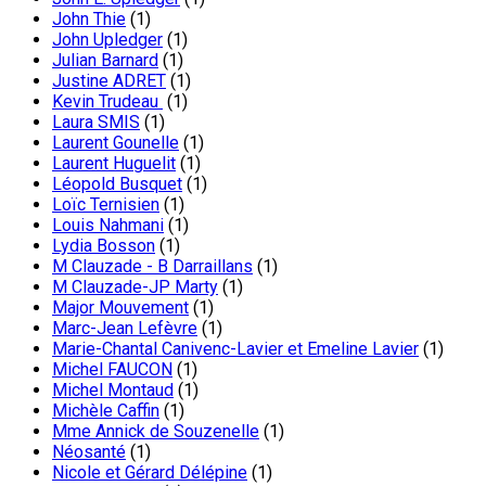
John Thie
(1)
John Upledger
(1)
Julian Barnard
(1)
Justine ADRET
(1)
Kevin Trudeau
(1)
Laura SMIS
(1)
Laurent Gounelle
(1)
Laurent Huguelit
(1)
Léopold Busquet
(1)
Loïc Ternisien
(1)
Louis Nahmani
(1)
Lydia Bosson
(1)
M Clauzade - B Darraillans
(1)
M Clauzade-JP Marty
(1)
Major Mouvement
(1)
Marc-Jean Lefèvre
(1)
Marie-Chantal Canivenc-Lavier et Emeline Lavier
(1)
Michel FAUCON
(1)
Michel Montaud
(1)
Michèle Caffin
(1)
Mme Annick de Souzenelle
(1)
Néosanté
(1)
Nicole et Gérard Délépine
(1)